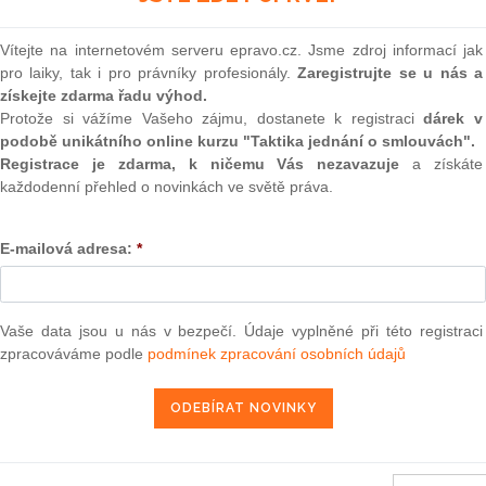
(onli
2
Vítejte na internetovém serveru epravo.cz. Jsme zdroj informací jak
lních záležitostech
Prakt
pro laiky, tak i pro právníky profesionály.
Zaregistrujte se u nás a
smluv
získejte zdarma řadu výhod.
Protože si vážíme Vašeho zájmu, dostanete k registraci
dárek v
0
14. 5. 2011
podobě unikátního online kurzu "Taktika jednání o smlouvách".
Prakt
judik
Registrace je zdarma, k ničemu Vás nezavazuje
a získáte
každodenní přehled o novinkách ve světě práva.
ONL
E-mailová adresa:
*
užívání společných metod pro měření a sdělování environmentálního
Vnos
1) 2013/179/EU
valor
soud
Výpo
Vaše data jsou u nás v bezpečí. Údaje vyplněné při této registraci
013, kterým se z financování Evropskou unií vylučují některé výdaje
neom
zpracováváme podle
podmínek zpracování osobních údajů
ekce Evropského zemědělského orientačního a záručního fondu
ručního fondu (EZZF) a v rámci Evropského zemědělského fondu pro
Nová 
m C(2013) 2436) 2013/214/EU
Změn
13 ze dne 3. května 2013
energ
ětnu 2013 o vytvoření registru Unie podle směrnice Evropského
Čern
opského parlamentu a Rady č. 280/2004/ES a č. 406/2009 a o zrušení