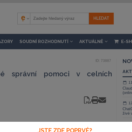
ÁZORY
SOUDNÍ ROZHODNUTÍ
AKTUÁLNĚ
E-S
NO
ID: 73887
AKT
né správní pomoci v celních
1
Claud
(onli
1
ChatG
živé 
1
JSTE ZDE POPRVÉ?
Gemin