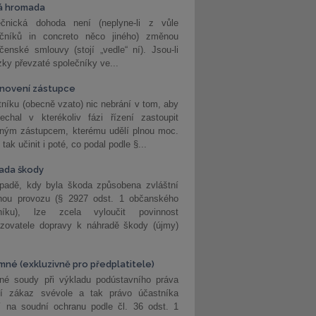
á hromada
ečnická dohoda není (neplyne-li z vůle
ečníků in concreto něco jiného) změnou
čenské smlouvy (stojí „vedle“ ní). Jsou-li
ky převzaté společníky ve...
novení zástupce
níku (obecně vzato) nic nebrání v tom, aby
echal v kterékoliv fázi řízení zastoupit
eným zástupcem, kterému udělí plnou moc.
tak učinit i poté, co podal podle §...
ada škody
ípadě, kdy byla škoda způsobena zvláštní
hou provozu (§ 2927 odst. 1 občanského
níku), lze zcela vyloučit povinnost
ozovatele dopravy k náhradě škody (újmy)
mné (exkluzivně pro předplatitele)
né soudy při výkladu podústavního práva
ší zákaz svévole a tak právo účastníka
í na soudní ochranu podle čl. 36 odst. 1