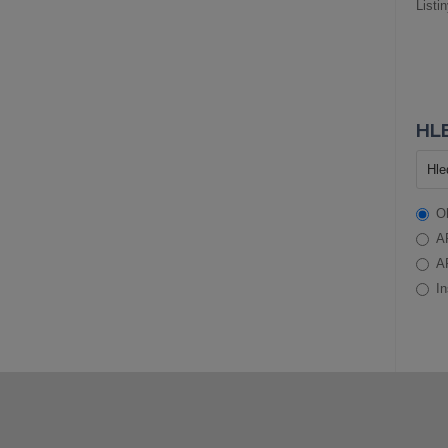
Listi
HLE
O
A
A
In