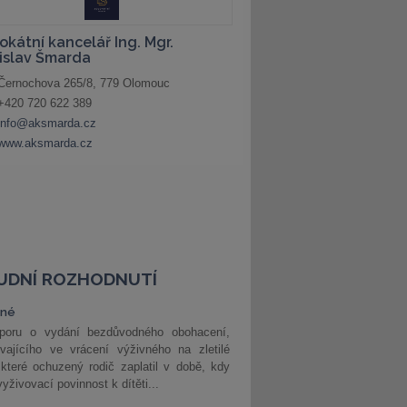
UDNÍ ROZHODNUTÍ
vné
poru o vydání bezdůvodného obohacení,
vajícího ve vrácení výživného na zletilé
 které ochuzený rodič zaplatil v době, kdy
vyživovací povinnost k dítěti...