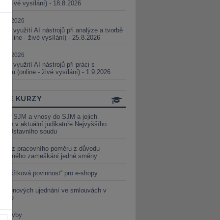
ne - živé vysílání) - 18.8.2026
5.08.2026
ické využití AI nástrojů při analýze a tvorbě
 (online - živé vysílání) - 25.8.2026
1.09.2026
ické využití AI nástrojů při práci s
aturou (online - živé vysílání) - 1.9.2026
INE KURZY
y ze SJM a vnosy do SJM a jejich
izace v aktuální judikatuře Nejvyššího
u a Ústavního soudu
věď z pracovního poměru z důvodu
luveného zameškání jedné směny
„tlačítková povinnost“ pro e-shopy
a cenových ujednání ve smlouvách v
etice
é stavby