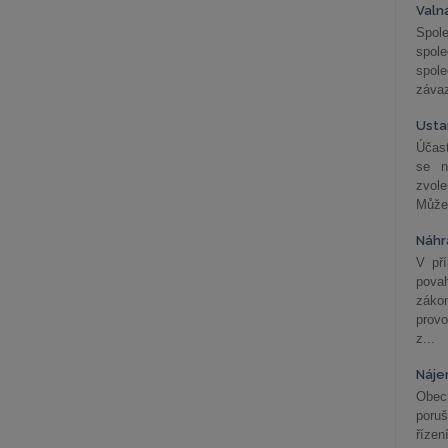
Valn
Spol
spol
spole
závaz
Usta
Účast
se n
zvol
Může 
Náhr
V př
pova
záko
prov
z...
Náje
Obec
poru
řízen