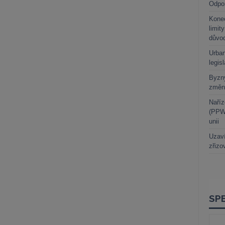
Odpo
Kone
limit
důvo
Urban
legis
Byzny
změn
Naříz
(PPWR
unii
Uzaví
zřizo