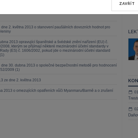
1 (1)
ZAVŘÍT
6/2013 ze dne 7. března 2013 o elektronickém vydávání Úředního
 dne 2. května 2013 o stanovení paušálních dovozních hodnot pro
LEK
eleniny
áš Sokol
JUDr. Martin Maisner, Ph.D.,
ubna 2013 opravující španělské a švédské znění nařízení (EU) č.
/2008, kterým se přijímají některé mezinárodní účetní standardy v
MCIArb
ktora
Rady (ES) č. 1606/2002, pokud jde o mezinárodní účetní standard
(1)
Kurzy lektora
ze dne 30. dubna 2013 o společné bezpečnostní metodě pro hodnocení
352/2009 (1)
13 ze dne 2. května 2013
KON
tna 2013 o omezujících opatřeních vůči Myanmaru/Barmě a o zrušení
0
Trest
0
Daňov