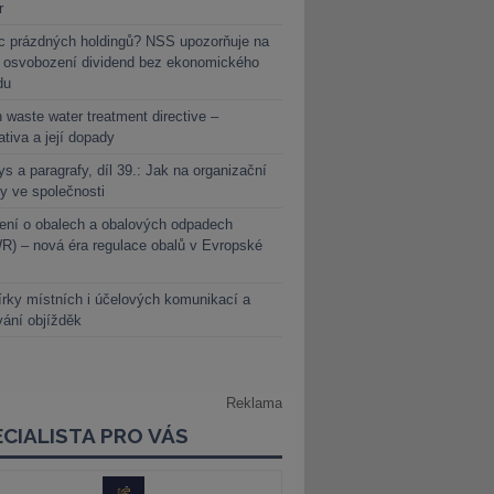
r
c prázdných holdingů? NSS upozorňuje na
y osvobození dividend bez ekonomického
du
 waste water treatment directive –
lativa a její dopady
s a paragrafy, díl 39.: Jak na organizační
y ve společnosti
ení o obalech a obalových odpadech
) – nová éra regulace obalů v Evropské
rky místních i účelových komunikací a
vání objížděk