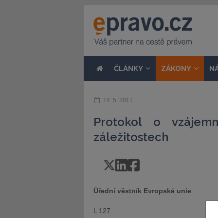
ČLÁNKY
ZÁKONY
N
14. 5. 2011
Protokol o vzájem
záležitostech
Úřední věstník Evropské unie
L 127