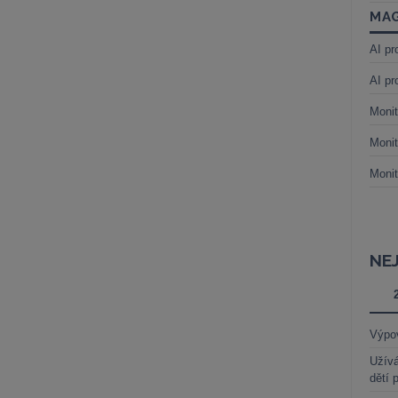
MAG
AI pr
AI pr
Monit
Monit
Monit
NE
Výpo
Užívá
dětí 