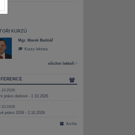
TOŘI KURZŮ
Mgr. Marek Bednář
Mgr. Veronika 
Kurzy lektora
Kurzy lektora
všichni lektoři
FERENCE
1.10.2026
ní právo daňové - 1.10.2026
2.10.2026
é právo 2026 - 2.10.2026
Archiv