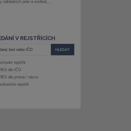
ny základních práv a svobod,...
DÁNÍ V REJSTŘÍCÍCH
bchodní rejstřík
RES dle IČO
RES dle jména / názvu
solvenční rejstřík