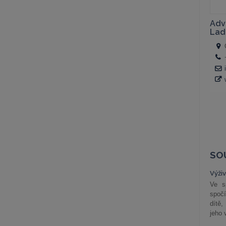
SO
Výži
Ve s
spočí
dítě,
jeho 