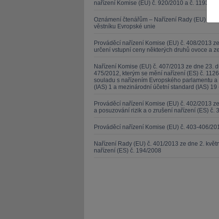
nařízení Komise (EU) č. 920/2010 a č. 1193/201
Oznámení čtenářům – Nařízení Rady (EU) č. 21
věstníku Evropské unie
Prováděcí nařízení Komise (EU) č. 408/2013 ze
určení vstupní ceny některých druhů ovoce a z
JUDr. Tomáš Nielsen
JUDr. Tom
Nařízení Komise (EU) č. 407/2013 ze dne 23. d
475/2012, kterým se mění nařízení (ES) č. 1126
Kurzy lektora
Kurzy le
souladu s nařízením Evropského parlamentu a 
(IAS) 1 a mezinárodní účetní standard (IAS) 19 
Prováděcí nařízení Komise (EU) č. 402/2013 
a posuzování rizik a o zrušení nařízení (ES) č. 
Prováděcí nařízení Komise (EU) č. 403-406/20
Nařízení Rady (EU) č. 401/2013 ze dne 2. kvě
nařízení (ES) č. 194/2008