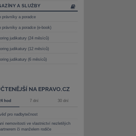
AZÍNY A SLUŽBY
o právníky a poradce
o právníky a poradce (e-book)
oring judikatury (24 měsíců)
oring judikatury (12 měsíců)
oring judikatury (6 měsíců)
JČTENĚJŠÍ NA EPRAVO.CZ
24 hod
7 dní
30 dní
věď pro nadbytečnost
ní nemovitosti ve vlastnictví nezletilých
partnerem či manželem rodiče