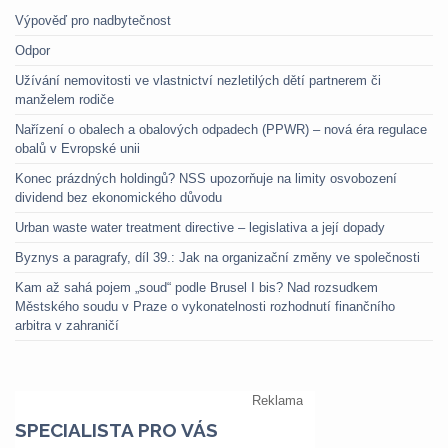
Výpověď pro nadbytečnost
Odpor
Užívání nemovitosti ve vlastnictví nezletilých dětí partnerem či
manželem rodiče
Nařízení o obalech a obalových odpadech (PPWR) – nová éra regulace
obalů v Evropské unii
Konec prázdných holdingů? NSS upozorňuje na limity osvobození
dividend bez ekonomického důvodu
Urban waste water treatment directive – legislativa a její dopady
Byznys a paragrafy, díl 39.: Jak na organizační změny ve společnosti
Kam až sahá pojem „soud“ podle Brusel I bis? Nad rozsudkem
Městského soudu v Praze o vykonatelnosti rozhodnutí finančního
arbitra v zahraničí