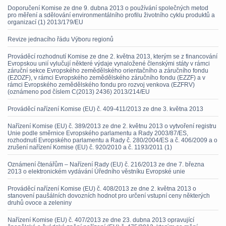
Doporučení Komise ze dne 9. dubna 2013 o používání společných metod
pro měření a sdělování environmentálního profilu životního cyklu produktů a
organizací (1) 2013/179/EU
Revize jednacího řádu Výboru regionů
Prováděcí rozhodnutí Komise ze dne 2. května 2013, kterým se z financování
Evropskou unií vylučují některé výdaje vynaložené členskými státy v rámci
záruční sekce Evropského zemědělského orientačního a záručního fondu
(EZOZF), v rámci Evropského zemědělského záručního fondu (EZZF) a v
rámci Evropského zemědělského fondu pro rozvoj venkova (EZFRV)
(oznámeno pod číslem C(2013) 2436) 2013/214/EU
Prováděcí nařízení Komise (EU) č. 409-411/2013 ze dne 3. května 2013
Nařízení Komise (EU) č. 389/2013 ze dne 2. květnu 2013 o vytvoření registru
Unie podle směrnice Evropského parlamentu a Rady 2003/87/ES,
rozhodnutí Evropského parlamentu a Rady č. 280/2004/ES a č. 406/2009 a o
zrušení nařízení Komise (EU) č. 920/2010 a č. 1193/2011 (1)
Oznámení čtenářům – Nařízení Rady (EU) č. 216/2013 ze dne 7. března
2013 o elektronickém vydávání Úředního věstníku Evropské unie
Prováděcí nařízení Komise (EU) č. 408/2013 ze dne 2. května 2013 o
stanovení paušálních dovozních hodnot pro určení vstupní ceny některých
druhů ovoce a zeleniny
Nařízení Komise (EU) č. 407/2013 ze dne 23. dubna 2013 opravující