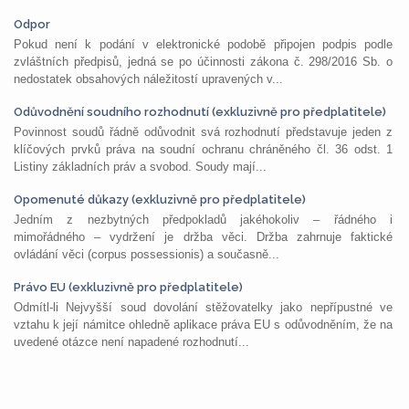
Odpor
Pokud není k podání v elektronické podobě připojen podpis podle
zvláštních předpisů, jedná se po účinnosti zákona č. 298/2016 Sb. o
nedostatek obsahových náležitostí upravených v...
Odůvodnění soudního rozhodnutí (exkluzivně pro předplatitele)
Povinnost soudů řádně odůvodnit svá rozhodnutí představuje jeden z
klíčových prvků práva na soudní ochranu chráněného čl. 36 odst. 1
Listiny základních práv a svobod. Soudy mají...
Opomenuté důkazy (exkluzivně pro předplatitele)
Jedním z nezbytných předpokladů jakéhokoliv – řádného i
mimořádného – vydržení je držba věci. Držba zahrnuje faktické
ovládání věci (corpus possessionis) a současně...
Právo EU (exkluzivně pro předplatitele)
Odmítl-li Nejvyšší soud dovolání stěžovatelky jako nepřípustné ve
vztahu k její námitce ohledně aplikace práva EU s odůvodněním, že na
uvedené otázce není napadené rozhodnutí...