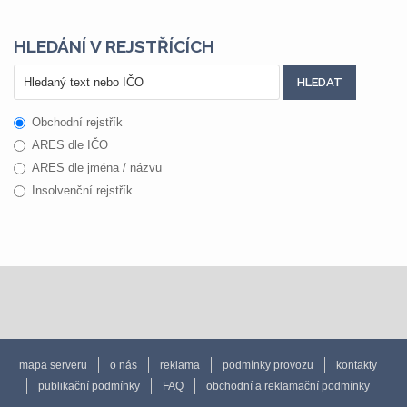
HLEDÁNÍ V REJSTŘÍCÍCH
Obchodní rejstřík
ARES dle IČO
ARES dle jména / názvu
Insolvenční rejstřík
mapa serveru
o nás
reklama
podmínky provozu
kontakty
publikační podmínky
FAQ
obchodní a reklamační podmínky