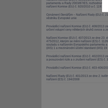
parlamentu a Rady 2003/87/ES, rozhodnutí Evr
nařízení Komise (EU) č. 920/2010 a č. 1193/201
Oznámení čtenářům – Nařízení Rady (EU) č. 21
věstníku Evropské unie
Prováděcí nařízení Komise (EU) č. 408/2013 ze
určení vstupní ceny některých druhů ovoce a z
JUDr. Tomáš Nielsen
JUDr. Tom
Nařízení Komise (EU) č. 407/2013 ze dne 23. d
Kurzy lektora
Kurzy le
475/2012, kterým se mění nařízení (ES) č. 1126
souladu s nařízením Evropského parlamentu a 
(IAS) 1 a mezinárodní účetní standard (IAS) 19 
Prováděcí nařízení Komise (EU) č. 402/2013 
a posuzování rizik a o zrušení nařízení (ES) č. 
Prováděcí nařízení Komise (EU) č. 403-406/20
Nařízení Rady (EU) č. 401/2013 ze dne 2. kvě
nařízení (ES) č. 194/2008