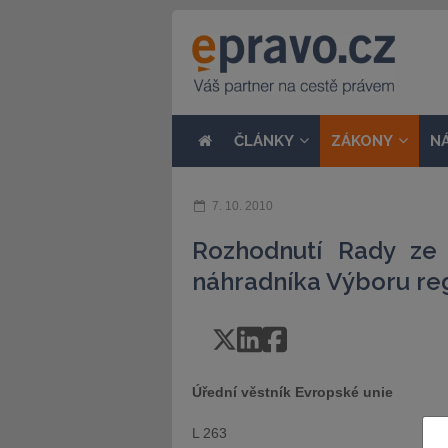
ČLÁNKY
ZÁKONY
N
7. 10. 2010
Rozhodnutí Rady ze 
náhradníka Výboru r
Úřední věstník Evropské unie
L 263