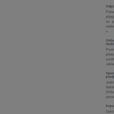
Odp
Poku
připo
se p
nedo
v...
Odův
(exk
Povin
před
soudn
zákla
Opom
před
Jední
řádné
Držba
posse
Práv
Odmít