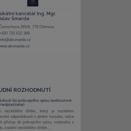
UDNÍ ROZHODNUTÍ
édnutí do policejního spisu (exkluzivně
předplatitele)
i nezletilého dítěte, který je nositelem
ovské odpovědnosti v plném rozsahu, nelze
ít přístup do policejního spisu, vedeného z
u zranění nezletilého dítěte,...