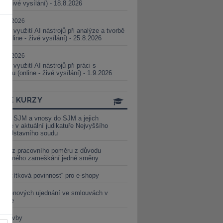
ne - živé vysílání) - 18.8.2026
5.08.2026
ické využití AI nástrojů při analýze a tvorbě
 (online - živé vysílání) - 25.8.2026
1.09.2026
ické využití AI nástrojů při práci s
aturou (online - živé vysílání) - 1.9.2026
INE KURZY
y ze SJM a vnosy do SJM a jejich
izace v aktuální judikatuře Nejvyššího
u a Ústavního soudu
věď z pracovního poměru z důvodu
luveného zameškání jedné směny
„tlačítková povinnost“ pro e-shopy
a cenových ujednání ve smlouvách v
etice
é stavby