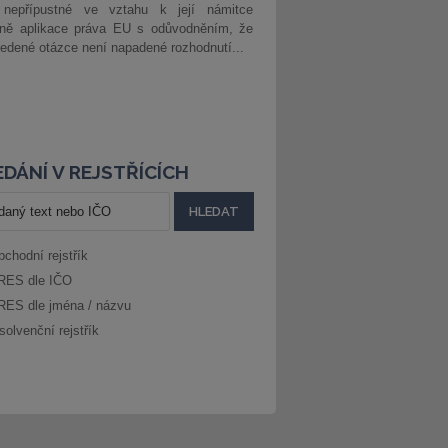
 nepřípustné ve vztahu k její námitce
dně aplikace práva EU s odůvodněním, že
edené otázce není napadené rozhodnutí...
DÁNÍ V REJSTŘÍCÍCH
bchodní rejstřík
RES dle IČO
RES dle jména / názvu
solvenční rejstřík