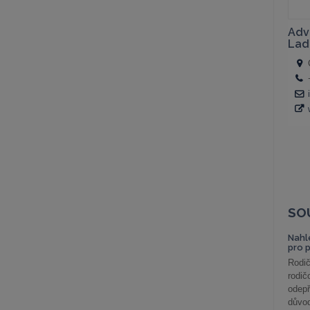
SO
Nahl
pro 
Rodič
rodič
odepř
důvod