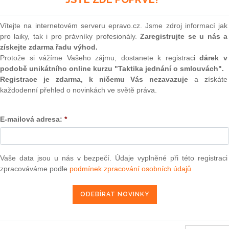
(onli
2
Vítejte na internetovém serveru epravo.cz. Jsme zdroj informací jak
jmenování náhradníka Výboru regionů
Prakt
pro laiky, tak i pro právníky profesionály.
Zaregistrujte se u nás a
smluv
získejte zdarma řadu výhod.
0
Protože si vážíme Vašeho zájmu, dostanete k registraci
dárek v
Prakt
podobě unikátního online kurzu "Taktika jednání o smlouvách".
judik
7. 10. 2010
Registrace je zdarma, k ničemu Vás nezavazuje
a získáte
každodenní přehled o novinkách ve světě práva.
ONL
E-mailová adresa:
*
Vnos
valor
užívání společných metod pro měření a sdělování environmentálního
soud
1) 2013/179/EU
Výpo
Vaše data jsou u nás v bezpečí. Údaje vyplněné při této registraci
neom
zpracováváme podle
podmínek zpracování osobních údajů
013, kterým se z financování Evropskou unií vylučují některé výdaje
ekce Evropského zemědělského orientačního a záručního fondu
Nová 
ručního fondu (EZZF) a v rámci Evropského zemědělského fondu pro
m C(2013) 2436) 2013/214/EU
Změn
energ
13 ze dne 3. května 2013
Čern
ětnu 2013 o vytvoření registru Unie podle směrnice Evropského