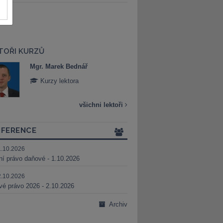
TOŘI KURZŮ
Mgr. Marek Bednář
Mgr. Veronika 
Kurzy lektora
Kurzy lektora
všichni lektoři
FERENCE
1.10.2026
ní právo daňové - 1.10.2026
2.10.2026
é právo 2026 - 2.10.2026
Archiv