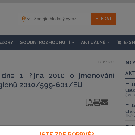
ÁZORY
SOUDNÍ ROZHODNUTÍ
AKTUÁLNĚ
E-S
NO
ID: 67180
AKT
dne 1. října 2010 o jmenování
egionů 2010/599-601/EU
1
Claud
(onli
1
ChatG
živé 
1
Gemin
JSTE ZDE POPRVÉ?