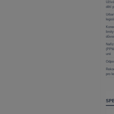
Užívá
dětí 
Urban
legis
Kone
limit
důvo
Naříz
(PPWR
unii
Odpo
Rekor
pro l