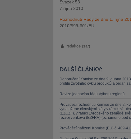
Svazek 53
7.října 2010
Rozhodnutí Rady ze dne 1. října 2010
o 
2010/599-601/EU
redakce (sar)
DALŠÍ ČLÁNKY:
Doporučení Komise ze dne 9. dubna 2013 o po
profilu životního cyklu produktů a organizací (
Revize jednacího řádu Výboru regionů
Prováděcí rozhodnutí Komise ze dne 2. května 2
vynaložené členskými státy v rámci záruční s
(EZOZF), v rámci Evropského zemědělského zá
rozvoj venkova (EZFRV) (oznámeno pod čísle
Prováděcí nařízení Komise (EU) č. 409-411/20
Nařízení Komise (EU) č. 389/2013 ze dne 2. kv