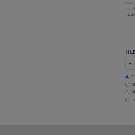
jako
ohle
na uv
HLE
O
A
A
In