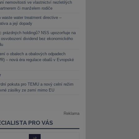
ní nemovitosti ve vlastnictví nezletilých
partnerem či manželem rodiče
 waste water treatment directive –
lativa a její dopady
c prázdných holdingů? NSS upozorňuje na
y osvobození dividend bez ekonomického
du
ení o obalech a obalových odpadech
) – nová éra regulace obalů v Evropské
r
dní pokuta pro TEMU a nový celní režim
evné zásilky ze zemí mimo EU