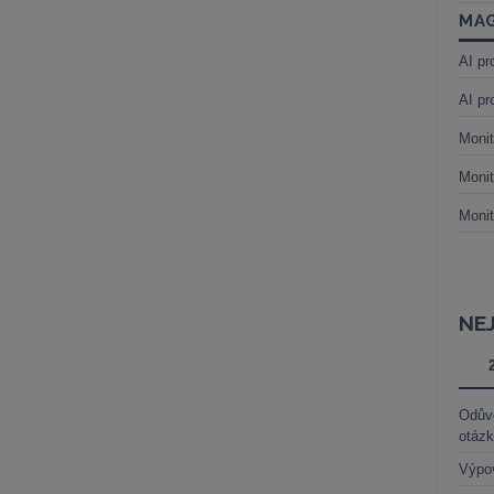
MAG
AI pr
AI pr
Monit
Monit
Monit
NE
Odůvo
otáz
Výpo