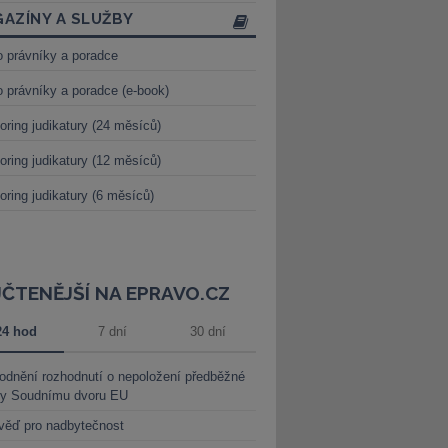
AZÍNY A SLUŽBY
o právníky a poradce
o právníky a poradce (e-book)
oring judikatury (24 měsíců)
oring judikatury (12 měsíců)
oring judikatury (6 měsíců)
JČTENĚJŠÍ NA EPRAVO.CZ
24 hod
7 dní
30 dní
dnění rozhodnutí o nepoložení předběžné
ky Soudnímu dvoru EU
věď pro nadbytečnost