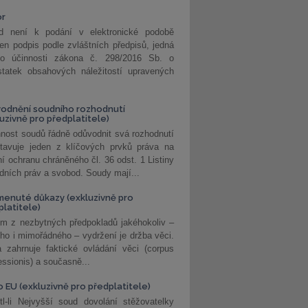
or
d není k podání v elektronické podobě
jen podpis podle zvláštních předpisů, jedná
o účinnosti zákona č. 298/2016 Sb. o
statek obsahových náležitostí upravených
odnění soudního rozhodnutí
luzivně pro předplatitele)
nost soudů řádně odůvodnit svá rozhodnutí
stavuje jeden z klíčových prvků práva na
í ochranu chráněného čl. 36 odst. 1 Listiny
dních práv a svobod. Soudy mají...
enuté důkazy (exkluzivně pro
platitele)
m z nezbytných předpokladů jakéhokoliv –
ho i mimořádného – vydržení je držba věci.
 zahrnuje faktické ovládání věci (corpus
ssionis) a současně...
o EU (exkluzivně pro předplatitele)
l-li Nejvyšší soud dovolání stěžovatelky