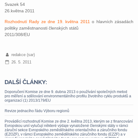
Svazek 54
26.května 2011
Rozhodnutí Rady ze dne 19. května 2011
o hlavních zásadách
politiky zaměstnanosti členských států
2011/308/EU
redakce (sar)
26. 5. 2011
DALŠÍ ČLÁNKY:
Doporučení Komise ze dne 9. dubna 2013 o používání společných metod
pro měření a sdělování environmentálního profilu životního cyklu produktů a
organizací (1) 2013/179/EU
Revize jednacího řádu Výboru regionů
Prováděcí rozhodnutí Komise ze dne 2. května 2013, kterým se z financování
Evropskou unií vylučují některé výdaje vynaložené členskými státy v rámci
záruční sekce Evropského zemědělského orientačního a záručního fondu
(EZOZF), v rámci Evropského zemědělského záručního fondu (EZZF) a v