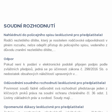
SOUDNÍ ROZHODNUTÍ
Nahlédnutí do policejního spisu (exkluzivně pro předplatitele)
Rodiči nezletilého dítěte, který je nositelem rodičovské odpovědnosti v
plném rozsahu, nelze odepřít přístup do policejního spisu, vedeného z
důvodu zranění nezletilého dítěte,...
Odpor
Pokud není k podání v elektronické podobě připojen podpis podle
zvláštních předpisů, jedná se po účinnosti zákona č. 298/2016 Sb. o
nedostatek obsahových náležitostí upravených v...
Odůvodnění soudního rozhodnutí (exkluzivně pro předplatitele)
Povinnost soudů řádně odůvodnit svá rozhodnutí představuje jeden z
klíčových prvků práva na soudní ochranu chráněného čl. 36 odst. 1
Listiny základních práv a svobod. Soudy mají...
Opomenuté důkazy (exkluzivně pro předplatitele)