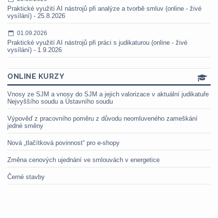
Praktické využití AI nástrojů při analýze a tvorbě smluv (online - živé
vysílání) - 25.8.2026
01.09.2026
Praktické využití AI nástrojů při práci s judikaturou (online - živé
vysílání) - 1.9.2026
ONLINE KURZY
Vnosy ze SJM a vnosy do SJM a jejich valorizace v aktuální judikatuře
Nejvyššího soudu a Ústavního soudu
Výpověď z pracovního poměru z důvodu neomluveného zameškání
jedné směny
Nová „tlačítková povinnost“ pro e-shopy
Změna cenových ujednání ve smlouvách v energetice
Černé stavby