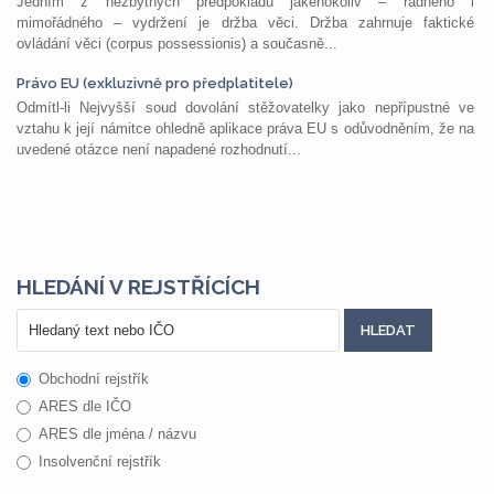
Jedním z nezbytných předpokladů jakéhokoliv – řádného i
mimořádného – vydržení je držba věci. Držba zahrnuje faktické
ovládání věci (corpus possessionis) a současně...
Právo EU (exkluzivně pro předplatitele)
Odmítl-li Nejvyšší soud dovolání stěžovatelky jako nepřípustné ve
vztahu k její námitce ohledně aplikace práva EU s odůvodněním, že na
uvedené otázce není napadené rozhodnutí...
HLEDÁNÍ V REJSTŘÍCÍCH
Obchodní rejstřík
ARES dle IČO
ARES dle jména / názvu
Insolvenční rejstřík