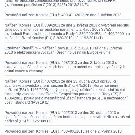
rámci Evropského zemědělského fondu pro rozvoj venkova (EZFRV)
(oznámeno pod číslem C(2013) 2436) 2013/214/EU
Prováděcí nařízení Komise (EU) č. 409-411/2013 ze dne 3. května 2013
Nařízení Komise (EU) č. 389/2013 ze dne 2. květnu 2013 o vytvoření registru
Unie podle směrnice Evropského parlamentu a Rady 2003/87/ES,
rozhodnutí Evropského parlamentu a Rady č. 280/2004/ES a č. 406/2009 a o
zrušení nařízení Komise (EU) č. 920/2010 a č. 1193/2011 (1)
Oznámení čtenářům – Nařízení Rady (EU) č. 216/2013 ze dne 7. března
2013 o elektronickém vydávání Úředního věstníku Evropské unie
Prováděcí nařízení Komise (EU) č. 408/2013 ze dne 2. května 2013 o
stanovení paušálních dovozních hodnot pro určení vstupní ceny některých
druhů ovoce a zeleniny
Nařízení Komise (EU) č. 407/2013 ze dne 23. dubna 2013 opravující
španělské a švédské znění nařízení (EU) č. 475/2012, kterým se mění
nařízení (ES) č. 1126/2008, kterým se přijímají některé mezinárodní účetní
standardy v souladu s nařízením Evropského parlamentu a Rady (ES) č.
1606/2002, pokud jde o mezinárodní účetní standard (IAS) 1 a mezinárodní
účetní standard (IAS) 19 (1)
Prováděcí nařízení Komise (EU) č. 402/2013 ze dne 30. dubna 2013 o
společné bezpečnostní metodě pro hodnocení a posuzování rizik a o zrušení
nařízení (ES) č. 352/2009 (1)
Prováděcí nařízení Komise (EU) č. 403-406/2013 ze dne 2. května 2013