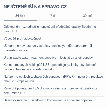
NEJČTENĚJŠÍ NA EPRAVO.CZ
24 hod
7 dní
30 dní
Odůvodnění rozhodnutí o nepoložení předběžné otázky Soudnímu
dvoru EU
Výpověď pro nadbytečnost
Užívání nemovitosti ve vlastnictví nezletilých dětí partnerem či
manželem rodiče
Urban waste water treatment directive – legislativa a její dopady
Konec prázdných holdingů? NSS upozorňuje na limity osvobození
dividend bez ekonomického důvodu
Nařízení o obalech a obalových odpadech (PPWR) – nová éra regulace
obalů v Evropské unii
Rekordní pokuta pro TEMU a nový celní režim pro levné zásilky ze
zemí mimo EU
Uzavírky místních i účelových komunikací a zřizování objížděk