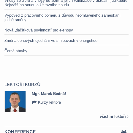
Vnosy ze SJM a vnosy do SJM a jejich valorizace v aktuální judikatuře
Nejvyššího soudu a Ústavního soudu
Výpověď z pracovního poměru z důvodu neomluveného zameškání
jedné směny
Nová „tlačítková povinnost“ pro e-shopy
Změna cenových ujednání ve smlouvách v energetice
Černé stavby
LEKTOŘI KURZŮ
Mgr. Marek Bednář
Kurzy lektora
všichni lektoři
KONFERENCE