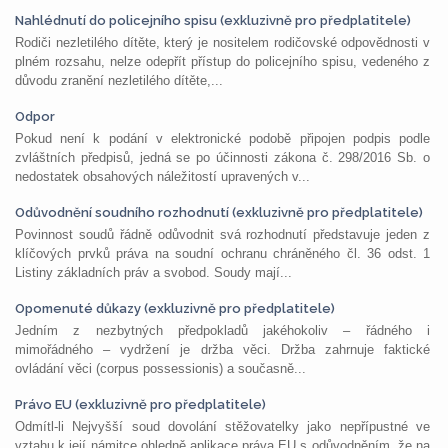
Nahlédnutí do policejního spisu (exkluzivně pro předplatitele)
Rodiči nezletilého dítěte, který je nositelem rodičovské odpovědnosti v
plném rozsahu, nelze odepřít přístup do policejního spisu, vedeného z
důvodu zranění nezletilého dítěte,...
Odpor
Pokud není k podání v elektronické podobě připojen podpis podle
zvláštních předpisů, jedná se po účinnosti zákona č. 298/2016 Sb. o
nedostatek obsahových náležitostí upravených v...
Odůvodnění soudního rozhodnutí (exkluzivně pro předplatitele)
Povinnost soudů řádně odůvodnit svá rozhodnutí představuje jeden z
klíčových prvků práva na soudní ochranu chráněného čl. 36 odst. 1
Listiny základních práv a svobod. Soudy mají...
Opomenuté důkazy (exkluzivně pro předplatitele)
Jedním z nezbytných předpokladů jakéhokoliv – řádného i
mimořádného – vydržení je držba věci. Držba zahrnuje faktické
ovládání věci (corpus possessionis) a současně...
Právo EU (exkluzivně pro předplatitele)
Odmítl-li Nejvyšší soud dovolání stěžovatelky jako nepřípustné ve
vztahu k její námitce ohledně aplikace práva EU s odůvodněním, že na