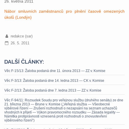
26. května 2011
Nábor smluvních zaměstnanců pro plnění časově omezených
úkolů (Londýn)
redakce (sar)
26. 5. 2011
DALŠÍ ČLÁNKY:
Věc F-15/13: Žaloba podaná dne 11. února 2013 — ZZ v. Komise
Věc F-3/13: Žaloba podaná dne 14. ledna 2013 — CK v. Komise
Věc F-2/13: Žaloba podaná dne 7. ledna 2013 — ZZ v. Komise
Věc F-94/11: Rozsudek Soudu pro veřejnou službu (druhého senátu) ze dne
21. března 2013 — Brune v. Komise („Veřejná služba — Všeobecné
výběrové řízení — Zrušení rozhodnutí o nezapsání na seznam uchazečů
vhodných k přijetí — Výkon pravomocného rozsudku — Zásada legality —
Námitka protiprávnosti vznesená proti rozhodnutí o znovuotevření
výběrového řízení“)