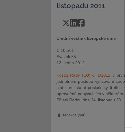
listopadu 2011
Úřední věstník Evropské unie
C 10E/01
Svazek 55
12. ledna 2012
Postoj Rady (EU) č. 1/2012
v prvním č
jednotném postupu vyřizování žádostí 
státu pro státní příslušníky třetích z
oprávněně pobývajících v některém čle
Přijatý Radou dne 24. listopadu 2011
redakce (sar)