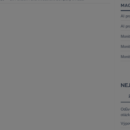
MAG
AI pr
AI pr
Monit
Monit
Monit
NE
Odůvo
otáz
Výpo