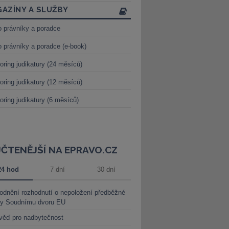
AZÍNY A SLUŽBY
o právníky a poradce
o právníky a poradce (e-book)
oring judikatury (24 měsíců)
oring judikatury (12 měsíců)
oring judikatury (6 měsíců)
JČTENĚJŠÍ NA EPRAVO.CZ
24 hod
7 dní
30 dní
dnění rozhodnutí o nepoložení předběžné
ky Soudnímu dvoru EU
věď pro nadbytečnost