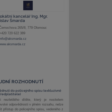
UDNÍ ROZHODNUTÍ
édnutí do policejního spisu (exkluzivně
předplatitele)
i nezletilého dítěte, který je nositelem
ovské odpovědnosti v plném rozsahu, nelze
ít přístup do policejního spisu, vedeného z