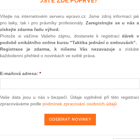
JSTE ZDE POPRVÉ?
(onli
2
Vítejte na internetovém serveru epravo.cz. Jsme zdroj informací jak
Prakt
pro laiky, tak i pro právníky profesionály.
Zaregistrujte se u nás a
smluv
získejte zdarma řadu výhod.
0
Protože si vážíme Vašeho zájmu, dostanete k registraci
dárek v
Prakt
podobě unikátního online kurzu "Taktika jednání o smlouvách".
judik
Registrace je zdarma, k ničemu Vás nezavazuje
a získáte
každodenní přehled o novinkách ve světě práva.
ONL
E-mailová adresa:
*
Vnos
valor
tení k přijetí směrnice Evropského parlamentu a Rady o
soud
o jednotné povolení k pobytu a práci na území členského
emí a o společném souboru práv pracovníků ze třetích zemí
Výpo
Vaše data jsou u nás v bezpečí. Údaje vyplněné při této registraci
nském státě
neom
zpracováváme podle
podmínek zpracování osobních údajů
Nová 
Změn
12. 1. 2012
energ
Čern