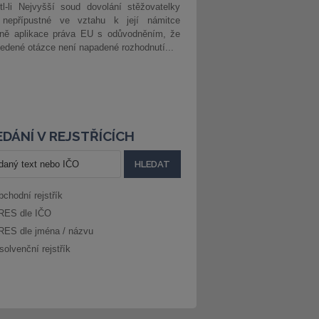
l-li Nejvyšší soud dovolání stěžovatelky
 nepřípustné ve vztahu k její námitce
dně aplikace práva EU s odůvodněním, že
edené otázce není napadené rozhodnutí...
DÁNÍ V REJSTŘÍCÍCH
bchodní rejstřík
RES dle IČO
RES dle jména / názvu
solvenční rejstřík