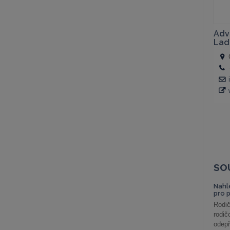
SO
Nahl
pro 
Rodič
rodič
odepř