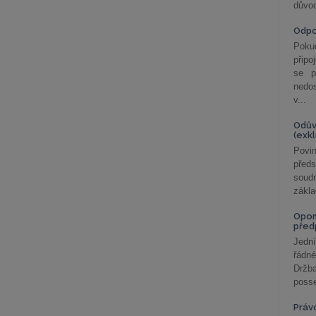
důvod
Odp
Poku
připo
se p
nedo
v...
Odův
(exk
Povin
před
soudn
zákla
Opom
před
Jední
řádné
Držba
posse
Práv