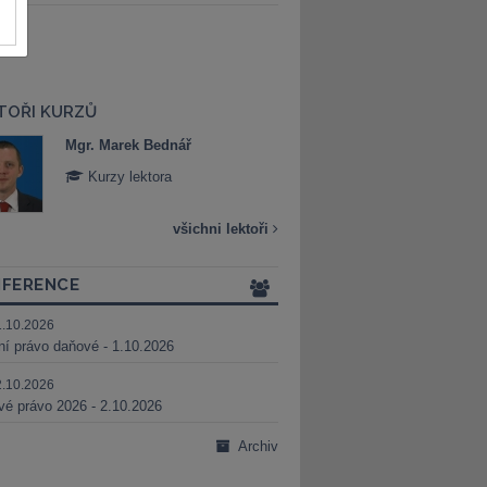
TOŘI KURZŮ
Mgr. Marek Bednář
Mgr. Veronika 
Kurzy lektora
Kurzy lektora
všichni lektoři
FERENCE
1.10.2026
ní právo daňové - 1.10.2026
2.10.2026
é právo 2026 - 2.10.2026
Archiv