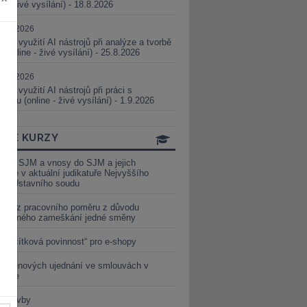
ne - živé vysílání) - 18.8.2026
5.08.2026
ické využití AI nástrojů při analýze a tvorbě
 (online - živé vysílání) - 25.8.2026
1.09.2026
ické využití AI nástrojů při práci s
aturou (online - živé vysílání) - 1.9.2026
INE KURZY
y ze SJM a vnosy do SJM a jejich
izace v aktuální judikatuře Nejvyššího
u a Ústavního soudu
věď z pracovního poměru z důvodu
luveného zameškání jedné směny
„tlačítková povinnost“ pro e-shopy
a cenových ujednání ve smlouvách v
etice
é stavby