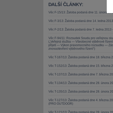
DALŠÍ ČLÁNKY:
Věc F-15/13: Žaloba podaná dne 11. února 20
Věc F-3/13: Žaloba podaná dne 14. ledna 201
Věc F-2/13: Žaloba podaná dne 7. ledna 2013 
JUDr. Tomáš Nielsen
JUDr. Tom
Věc F-94/11: Rozsudek Soudu pro veřejnou sl
Kurzy lektora
Kurzy le
(„Veřejná služba — Všeobecné výběrové řízen
přijetí — Výkon pravomocného rozsudku — Zása
znovuotevření výběrového řízení“)
Věc T-167/13: Žaloba podaná dne 18. března 
Věc T-152/13: Žaloba podaná dne 15. března 
Věc T-137/13: Žaloba podaná dne 7. března 
Věc T-134/13: Žaloba podaná dne 28. února 20
Věc T-135/13: Žaloba podaná dne 28. února 20
Věc T-127/13: Žaloba podaná dne 4. března 20
(PRO OUTDOOR)
Věc T-121/13: Žaloba podaná dne 28. února 2