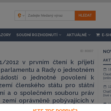
ÁZORY
SOUDNÍ ROZHODNUTÍ
AKTUÁLNĚ
E-S
NO
ID: 80007
AKT
1/2012 v prvním čtení k přijetí
 parlamentu a Rady o jednotném
1
Claud
žádostí o jednotné povolení k
(onli
emí členského státu pro státní
1
zemí a o společném souboru práv
ChatG
živé 
h zemí oprávněně pobývajících v
1
státě Přijatý Radou dne 24.
Gemin