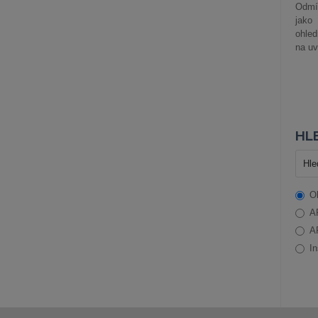
Odmít
jako
ohle
na uv
HLE
O
A
A
In