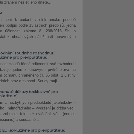
u zranění nezletilého dítěte,...
or
d není k podání v elektronické podobě
jen podpis podle zvláštních předpisů, jedná
o účinnosti zákona č. 298/2016 Sb. o
statek obsahových náležitostí upravených
odnění soudního rozhodnutí
luzivně pro předplatitele)
nost soudů řádně odůvodnit svá rozhodnutí
stavuje jeden z klíčových prvků práva na
í ochranu chráněného čl. 36 odst. 1 Listiny
dních práv a svobod. Soudy mají...
enuté důkazy (exkluzivně pro
platitele)
m z nezbytných předpokladů jakéhokoliv –
ho i mimořádného – vydržení je držba věci.
 zahrnuje faktické ovládání věci (corpus
ssionis) a současně...
o EU (exkluzivně pro předplatitele)