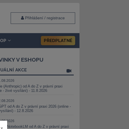
Přihlášení / registrace
HOP
PŘEDPLATNÉ
VINKY V ESHOPU
UÁLNÍ AKCE
1.08.2026
e (Anthropic) od A do Z v právní praxi
ne - živé vysílání) - 11.8.2026
2.08.2026
PT od A do Z v právní praxi 2026 (online -
vysílání) - 12.8.2026
8.08.2026
i a NotebookLM od A do Z v právní praxi
x