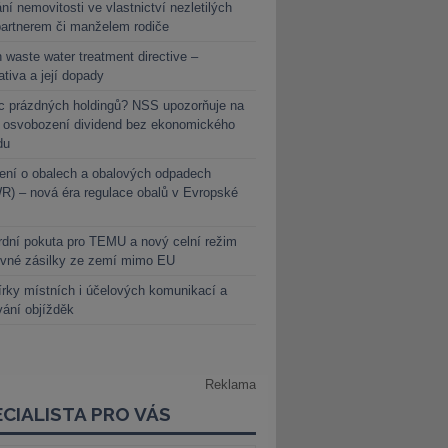
ní nemovitosti ve vlastnictví nezletilých
partnerem či manželem rodiče
 waste water treatment directive –
lativa a její dopady
c prázdných holdingů? NSS upozorňuje na
y osvobození dividend bez ekonomického
du
ení o obalech a obalových odpadech
) – nová éra regulace obalů v Evropské
dní pokuta pro TEMU a nový celní režim
evné zásilky ze zemí mimo EU
rky místních i účelových komunikací a
vání objížděk