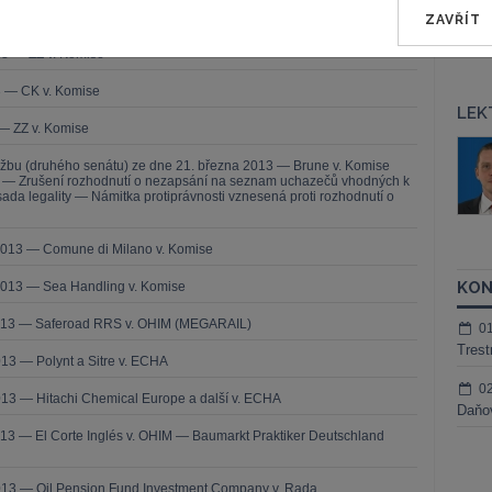
ZAVŘÍT
13 — ZZ v. Komise
3 — CK v. Komise
LEK
— ZZ v. Komise
áš Sokol
JUDr. Martin Maisner, Ph.D.,
užbu (druhého senátu) ze dne 21. března 2013 — Brune v. Komise
MCIArb
ktora
í — Zrušení rozhodnutí o nezapsání na seznam uchazečů vhodných k
da legality — Námitka protiprávnosti vznesená proti rozhodnutí o
Kurzy lektora
2013 — Comune di Milano v. Komise
KON
2013 — Sea Handling v. Komise
2013 — Saferoad RRS v. OHIM (MEGARAIL)
0
Trest
13 — Polynt a Sitre v. ECHA
0
13 — Hitachi Chemical Europe a další v. ECHA
Daňov
13 — El Corte Inglés v. OHIM — Baumarkt Praktiker Deutschland
013 — Oil Pension Fund Investment Company v. Rada