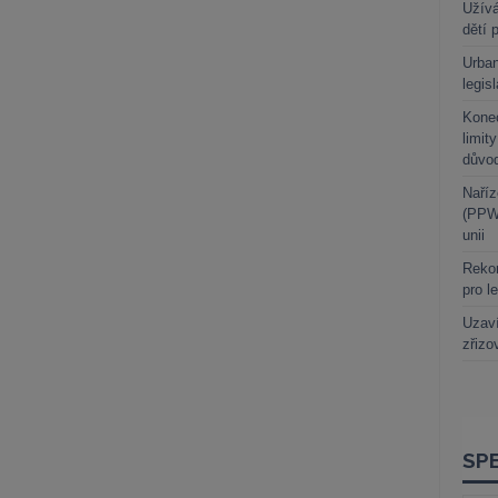
Užívá
dětí 
Urban
legis
Kone
limit
důvo
Naříz
(PPWR
unii
Rekor
pro l
Uzaví
zřizo