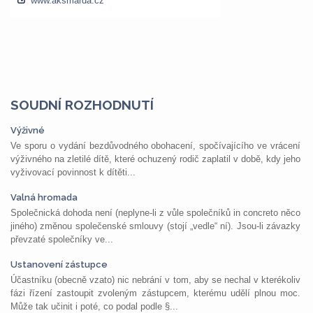
SOUDNÍ ROZHODNUTÍ
Výživné
Ve sporu o vydání bezdůvodného obohacení, spočívajícího ve vrácení
výživného na zletilé dítě, které ochuzený rodič zaplatil v době, kdy jeho
vyživovací povinnost k dítěti...
Valná hromada
Společnická dohoda není (neplyne-li z vůle společníků in concreto něco
jiného) změnou společenské smlouvy (stojí „vedle“ ní). Jsou-li závazky
převzaté společníky ve...
Ustanovení zástupce
Účastníku (obecně vzato) nic nebrání v tom, aby se nechal v kterékoliv
fázi řízení zastoupit zvoleným zástupcem, kterému udělí plnou moc.
Může tak učinit i poté, co podal podle §...