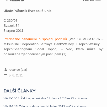
Úřední věstník Evropské unie
C 230/06
Svazek 54
5.srpna 2011
Předběžné oznámení o spojení podniků
(Věc COMP/M.6176 –
Mitsubishi Corporation/Barclays Bank/Walney I Topco/Walney II
Topco/Sheringham Shoal Topco) – Věc, která může být
posouzena zjednodušeným postupem (1)
redakce (sar)
5. 8. 2011
DALŠÍ ČLÁNKY:
Věc F-15/13: Žaloba podaná dne 11. února 2013 — ZZ v. Komise
Věc F-3/13: Žaloba podaná dne 14. ledna 2013 — CK v. Komise