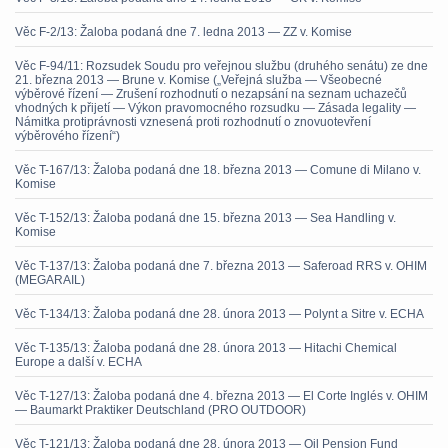
Věc F-2/13: Žaloba podaná dne 7. ledna 2013 — ZZ v. Komise
Věc F-94/11: Rozsudek Soudu pro veřejnou službu (druhého senátu) ze dne
21. března 2013 — Brune v. Komise („Veřejná služba — Všeobecné
výběrové řízení — Zrušení rozhodnutí o nezapsání na seznam uchazečů
vhodných k přijetí — Výkon pravomocného rozsudku — Zásada legality —
Námitka protiprávnosti vznesená proti rozhodnutí o znovuotevření
výběrového řízení“)
Věc T-167/13: Žaloba podaná dne 18. března 2013 — Comune di Milano v.
Komise
Věc T-152/13: Žaloba podaná dne 15. března 2013 — Sea Handling v.
Komise
Věc T-137/13: Žaloba podaná dne 7. března 2013 — Saferoad RRS v. OHIM
(MEGARAIL)
Věc T-134/13: Žaloba podaná dne 28. února 2013 — Polynt a Sitre v. ECHA
Věc T-135/13: Žaloba podaná dne 28. února 2013 — Hitachi Chemical
Europe a další v. ECHA
Věc T-127/13: Žaloba podaná dne 4. března 2013 — El Corte Inglés v. OHIM
— Baumarkt Praktiker Deutschland (PRO OUTDOOR)
Věc T-121/13: Žaloba podaná dne 28. února 2013 — Oil Pension Fund