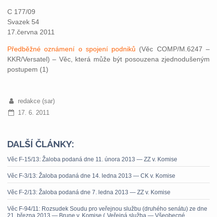
C 177/09
Svazek 54
17.června 2011
Předběžné oznámení o spojení podniků
(Věc COMP/M.6247 –
KKR/Versatel) – Věc, která může být posouzena zjednodušeným
postupem (1)
redakce (sar)
17. 6. 2011
DALŠÍ ČLÁNKY:
Věc F-15/13: Žaloba podaná dne 11. února 2013 — ZZ v. Komise
Věc F-3/13: Žaloba podaná dne 14. ledna 2013 — CK v. Komise
Věc F-2/13: Žaloba podaná dne 7. ledna 2013 — ZZ v. Komise
Věc F-94/11: Rozsudek Soudu pro veřejnou službu (druhého senátu) ze dne
21. března 2013 — Brune v. Komise („Veřejná služba — Všeobecné