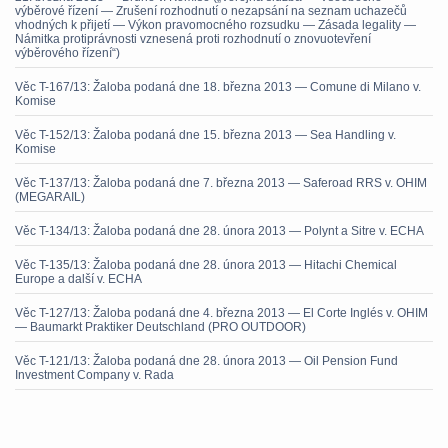
výběrové řízení — Zrušení rozhodnutí o nezapsání na seznam uchazečů
vhodných k přijetí — Výkon pravomocného rozsudku — Zásada legality —
Námitka protiprávnosti vznesená proti rozhodnutí o znovuotevření
výběrového řízení“)
Věc T-167/13: Žaloba podaná dne 18. března 2013 — Comune di Milano v.
Komise
Věc T-152/13: Žaloba podaná dne 15. března 2013 — Sea Handling v.
Komise
Věc T-137/13: Žaloba podaná dne 7. března 2013 — Saferoad RRS v. OHIM
(MEGARAIL)
Věc T-134/13: Žaloba podaná dne 28. února 2013 — Polynt a Sitre v. ECHA
Věc T-135/13: Žaloba podaná dne 28. února 2013 — Hitachi Chemical
Europe a další v. ECHA
Věc T-127/13: Žaloba podaná dne 4. března 2013 — El Corte Inglés v. OHIM
— Baumarkt Praktiker Deutschland (PRO OUTDOOR)
Věc T-121/13: Žaloba podaná dne 28. února 2013 — Oil Pension Fund
Investment Company v. Rada