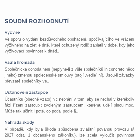
SOUDNÍ ROZHODNUTÍ
Výživné
Ve sporu o vydání bezdůvodného obohacení, spočívajícího ve vrácení
výživného na zletilé dítě, které ochuzený rodič zaplatil v době, kdy jeho
vyživovací povinnost k dítěti...
Valná hromada
Společnická dohoda není (neplyne-li z vůle společníků in concreto něco
jiného) změnou společenské smlouvy (stojí „vedle“ ní). Jsou-li závazky
převzaté společníky ve...
Ustanovení zástupce
Účastníku (obecně vzato) nic nebrání v tom, aby se nechal v kterékoliv
fázi řízení zastoupit zvoleným zástupcem, kterému udělí plnou moc.
Může tak učinit i poté, co podal podle §...
Náhrada škody
V případě, kdy byla škoda způsobena zvláštní povahou provozu (§
2927 odst. 1 občanského zákoníku), lze zcela vyloučit povinnost