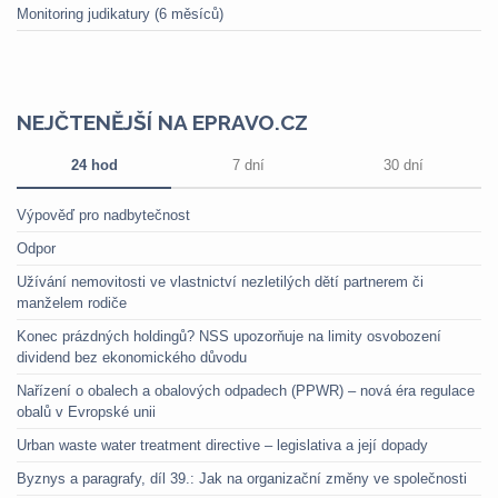
Monitoring judikatury (6 měsíců)
NEJČTENĚJŠÍ NA EPRAVO.CZ
24 hod
7 dní
30 dní
Výpověď pro nadbytečnost
Odpor
Užívání nemovitosti ve vlastnictví nezletilých dětí partnerem či
manželem rodiče
Konec prázdných holdingů? NSS upozorňuje na limity osvobození
dividend bez ekonomického důvodu
Nařízení o obalech a obalových odpadech (PPWR) – nová éra regulace
obalů v Evropské unii
Urban waste water treatment directive – legislativa a její dopady
Byznys a paragrafy, díl 39.: Jak na organizační změny ve společnosti