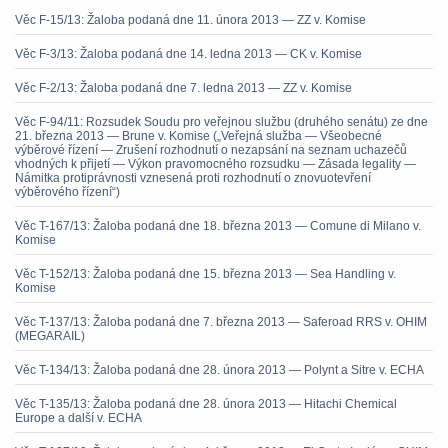
Věc F-15/13: Žaloba podaná dne 11. února 2013 — ZZ v. Komise
Věc F-3/13: Žaloba podaná dne 14. ledna 2013 — CK v. Komise
Věc F-2/13: Žaloba podaná dne 7. ledna 2013 — ZZ v. Komise
Věc F-94/11: Rozsudek Soudu pro veřejnou službu (druhého senátu) ze dne
21. března 2013 — Brune v. Komise („Veřejná služba — Všeobecné
výběrové řízení — Zrušení rozhodnutí o nezapsání na seznam uchazečů
vhodných k přijetí — Výkon pravomocného rozsudku — Zásada legality —
Námitka protiprávnosti vznesená proti rozhodnutí o znovuotevření
výběrového řízení“)
Věc T-167/13: Žaloba podaná dne 18. března 2013 — Comune di Milano v.
Komise
Věc T-152/13: Žaloba podaná dne 15. března 2013 — Sea Handling v.
Komise
Věc T-137/13: Žaloba podaná dne 7. března 2013 — Saferoad RRS v. OHIM
(MEGARAIL)
Věc T-134/13: Žaloba podaná dne 28. února 2013 — Polynt a Sitre v. ECHA
Věc T-135/13: Žaloba podaná dne 28. února 2013 — Hitachi Chemical
Europe a další v. ECHA