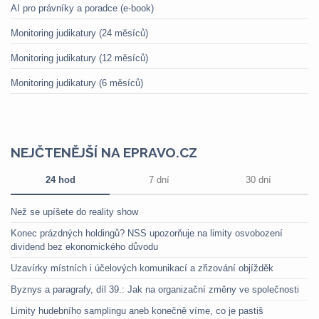
AI pro právníky a poradce (e-book)
Monitoring judikatury (24 měsíců)
Monitoring judikatury (12 měsíců)
Monitoring judikatury (6 měsíců)
NEJČTENĚJŠÍ NA EPRAVO.CZ
24 hod
7 dní
30 dní
Než se upíšete do reality show
Konec prázdných holdingů? NSS upozorňuje na limity osvobození
dividend bez ekonomického důvodu
Uzavírky místních i účelových komunikací a zřizování objížděk
Byznys a paragrafy, díl 39.: Jak na organizační změny ve společnosti
Limity hudebního samplingu aneb konečně víme, co je pastiš