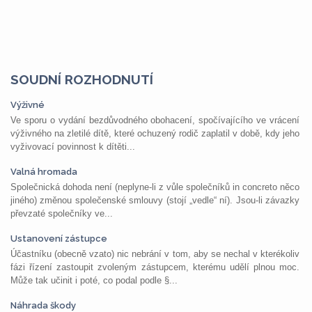
SOUDNÍ ROZHODNUTÍ
Výživné
Ve sporu o vydání bezdůvodného obohacení, spočívajícího ve vrácení
výživného na zletilé dítě, které ochuzený rodič zaplatil v době, kdy jeho
vyživovací povinnost k dítěti...
Valná hromada
Společnická dohoda není (neplyne-li z vůle společníků in concreto něco
jiného) změnou společenské smlouvy (stojí „vedle“ ní). Jsou-li závazky
převzaté společníky ve...
Ustanovení zástupce
Účastníku (obecně vzato) nic nebrání v tom, aby se nechal v kterékoliv
fázi řízení zastoupit zvoleným zástupcem, kterému udělí plnou moc.
Může tak učinit i poté, co podal podle §...
Náhrada škody