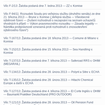
Věc F-2/13: Žaloba podaná dne 7. ledna 2013 — ZZ v. Komise
Věc F-94/11: Rozsudek Soudu pro veřejnou službu (druhého senátu) ze dne
21. března 2013 — Brune v. Komise („Veřejná služba — Všeobecné
výběrové řízení — Zrušení rozhodnutí o nezapsání na seznam uchazečů
vhodných k přijetí — Výkon pravomocného rozsudku — Zásada legality —
Námitka protiprávnosti vznesená proti rozhodnutí o znovuotevření
výběrového řízení“)
Věc T-167/13: Žaloba podaná dne 18. března 2013 — Comune di Milano v.
Komise
Věc T-152/13: Žaloba podaná dne 15. března 2013 — Sea Handling v.
Komise
Věc T-137/13: Žaloba podaná dne 7. března 2013 — Saferoad RRS v. OHIM
(MEGARAIL)
Věc T-134/13: Žaloba podaná dne 28. února 2013 — Polynt a Sitre v. ECHA
Věc T-135/13: Žaloba podaná dne 28. února 2013 — Hitachi Chemical
Europe a další v. ECHA
Věc T-127/13: Žaloba podaná dne 4. března 2013 — El Corte Inglés v. OHIM
— Baumarkt Praktiker Deutschland (PRO OUTDOOR)
Věc T-121/13: Žaloba podaná dne 28. února 2013 — Oil Pension Fund