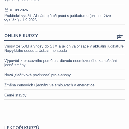
01.09.2026
Praktické využití AI nástrojů při práci s judikaturou (online - živé
vysílání) - 1.9.2026
ONLINE KURZY
Vnosy ze SJM a vnosy do SJM a jejich valorizace v aktuální judikatuře
Nejvyššího soudu a Ústavního soudu
Výpověď z pracovního poměru z důvodu neomluveného zameškání
jedné směny
Nová „tlačítková povinnost“ pro e-shopy
Změna cenových ujednání ve smlouvách v energetice
Černé stavby
LEKTOŘI KURZŮ