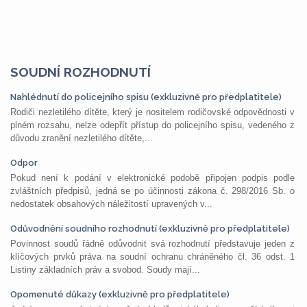
SOUDNÍ ROZHODNUTÍ
Nahlédnutí do policejního spisu (exkluzivně pro předplatitele)
Rodiči nezletilého dítěte, který je nositelem rodičovské odpovědnosti v
plném rozsahu, nelze odepřít přístup do policejního spisu, vedeného z
důvodu zranění nezletilého dítěte,...
Odpor
Pokud není k podání v elektronické podobě připojen podpis podle
zvláštních předpisů, jedná se po účinnosti zákona č. 298/2016 Sb. o
nedostatek obsahových náležitostí upravených v...
Odůvodnění soudního rozhodnutí (exkluzivně pro předplatitele)
Povinnost soudů řádně odůvodnit svá rozhodnutí představuje jeden z
klíčových prvků práva na soudní ochranu chráněného čl. 36 odst. 1
Listiny základních práv a svobod. Soudy mají...
Opomenuté důkazy (exkluzivně pro předplatitele)