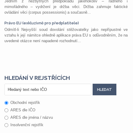
Jedním z nezbytných předpokladů jakéhokoliv – řádného i
mimořádného – vydržení je držba věci. Držba zahrnuje faktické
ovládání věci (corpus possessionis) a současně...
Právo EU (exkluzivně pro předplatitele)
Odmítl-li Nejvyšší soud dovolání stěžovatelky jako nepřípustné ve
vztahu k její námitce ohledně aplikace práva EU s odůvodněním, že na
uvedené otázce není napadené rozhodnutí...
HLEDÁNÍ V REJSTŘÍCÍCH
Obchodní rejstřík
ARES dle IČO
ARES dle jména / názvu
Insolvenční rejstřík