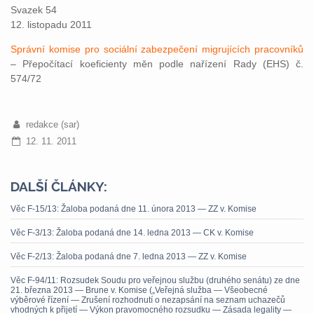
Svazek 54
12. listopadu 2011
Správní komise pro sociální zabezpečení migrujících pracovníků
– Přepočítací koeficienty měn podle nařízení Rady (EHS) č.
574/72
redakce (sar)
12. 11. 2011
DALŠÍ ČLÁNKY:
Věc F-15/13: Žaloba podaná dne 11. února 2013 — ZZ v. Komise
Věc F-3/13: Žaloba podaná dne 14. ledna 2013 — CK v. Komise
Věc F-2/13: Žaloba podaná dne 7. ledna 2013 — ZZ v. Komise
Věc F-94/11: Rozsudek Soudu pro veřejnou službu (druhého senátu) ze dne
21. března 2013 — Brune v. Komise („Veřejná služba — Všeobecné
výběrové řízení — Zrušení rozhodnutí o nezapsání na seznam uchazečů
vhodných k přijetí — Výkon pravomocného rozsudku — Zásada legality —