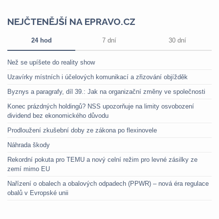
NEJČTENĚJŠÍ NA EPRAVO.CZ
24 hod
7 dní
30 dní
Než se upíšete do reality show
Uzavírky místních i účelových komunikací a zřizování objížděk
Byznys a paragrafy, díl 39.: Jak na organizační změny ve společnosti
Konec prázdných holdingů? NSS upozorňuje na limity osvobození
dividend bez ekonomického důvodu
Prodloužení zkušební doby ze zákona po flexinovele
Náhrada škody
Rekordní pokuta pro TEMU a nový celní režim pro levné zásilky ze
zemí mimo EU
Nařízení o obalech a obalových odpadech (PPWR) – nová éra regulace
obalů v Evropské unii