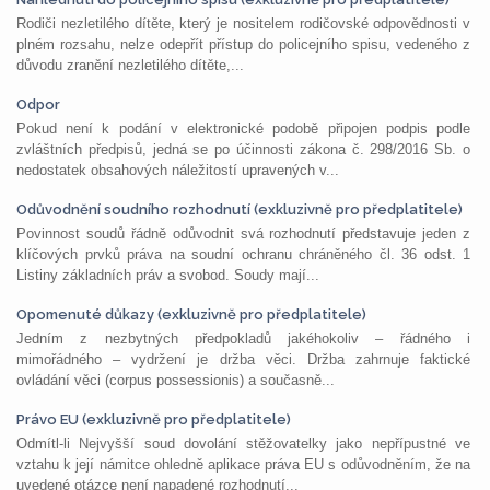
Rodiči nezletilého dítěte, který je nositelem rodičovské odpovědnosti v
plném rozsahu, nelze odepřít přístup do policejního spisu, vedeného z
důvodu zranění nezletilého dítěte,...
Odpor
Pokud není k podání v elektronické podobě připojen podpis podle
zvláštních předpisů, jedná se po účinnosti zákona č. 298/2016 Sb. o
nedostatek obsahových náležitostí upravených v...
Odůvodnění soudního rozhodnutí (exkluzivně pro předplatitele)
Povinnost soudů řádně odůvodnit svá rozhodnutí představuje jeden z
klíčových prvků práva na soudní ochranu chráněného čl. 36 odst. 1
Listiny základních práv a svobod. Soudy mají...
Opomenuté důkazy (exkluzivně pro předplatitele)
Jedním z nezbytných předpokladů jakéhokoliv – řádného i
mimořádného – vydržení je držba věci. Držba zahrnuje faktické
ovládání věci (corpus possessionis) a současně...
Právo EU (exkluzivně pro předplatitele)
Odmítl-li Nejvyšší soud dovolání stěžovatelky jako nepřípustné ve
vztahu k její námitce ohledně aplikace práva EU s odůvodněním, že na
uvedené otázce není napadené rozhodnutí...