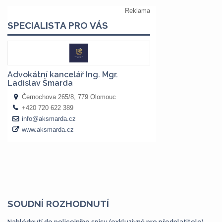
SOUDNÍ ROZHODNUTÍ
Nahlédnutí do policejního spisu (exkluzivně pro předplatitele)