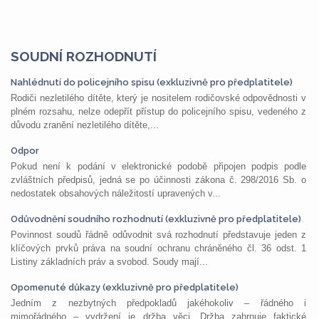
SOUDNÍ ROZHODNUTÍ
Nahlédnutí do policejního spisu (exkluzivně pro předplatitele)
Rodiči nezletilého dítěte, který je nositelem rodičovské odpovědnosti v
plném rozsahu, nelze odepřít přístup do policejního spisu, vedeného z
důvodu zranění nezletilého dítěte,...
Odpor
Pokud není k podání v elektronické podobě připojen podpis podle
zvláštních předpisů, jedná se po účinnosti zákona č. 298/2016 Sb. o
nedostatek obsahových náležitostí upravených v...
Odůvodnění soudního rozhodnutí (exkluzivně pro předplatitele)
Povinnost soudů řádně odůvodnit svá rozhodnutí představuje jeden z
klíčových prvků práva na soudní ochranu chráněného čl. 36 odst. 1
Listiny základních práv a svobod. Soudy mají...
Opomenuté důkazy (exkluzivně pro předplatitele)
Jedním z nezbytných předpokladů jakéhokoliv – řádného i
mimořádného – vydržení je držba věci. Držba zahrnuje faktické