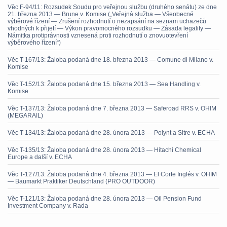
Věc F-94/11: Rozsudek Soudu pro veřejnou službu (druhého senátu) ze dne
21. března 2013 — Brune v. Komise („Veřejná služba — Všeobecné
výběrové řízení — Zrušení rozhodnutí o nezapsání na seznam uchazečů
vhodných k přijetí — Výkon pravomocného rozsudku — Zásada legality —
Námitka protiprávnosti vznesená proti rozhodnutí o znovuotevření
výběrového řízení“)
Věc T-167/13: Žaloba podaná dne 18. března 2013 — Comune di Milano v.
Komise
Věc T-152/13: Žaloba podaná dne 15. března 2013 — Sea Handling v.
Komise
Věc T-137/13: Žaloba podaná dne 7. března 2013 — Saferoad RRS v. OHIM
(MEGARAIL)
Věc T-134/13: Žaloba podaná dne 28. února 2013 — Polynt a Sitre v. ECHA
Věc T-135/13: Žaloba podaná dne 28. února 2013 — Hitachi Chemical
Europe a další v. ECHA
Věc T-127/13: Žaloba podaná dne 4. března 2013 — El Corte Inglés v. OHIM
— Baumarkt Praktiker Deutschland (PRO OUTDOOR)
Věc T-121/13: Žaloba podaná dne 28. února 2013 — Oil Pension Fund
Investment Company v. Rada