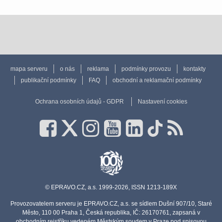
mapa serveru
o nás
reklama
podmínky provozu
kontakty
publikační podmínky
FAQ
obchodní a reklamační podmínky
Ochrana osobních údajů - GDPR
Nastavení cookies
© EPRAVO.CZ, a.s. 1999-2026, ISSN 1213-189X
Provozovatelem serveru je EPRAVO.CZ, a.s. se sídlem Dušní 907/10, Staré
Město, 110 00 Praha 1, Česká republika, IČ: 26170761, zapsaná v
obchodním rejstříku vedeném Městským soudem v Praze pod spisovou