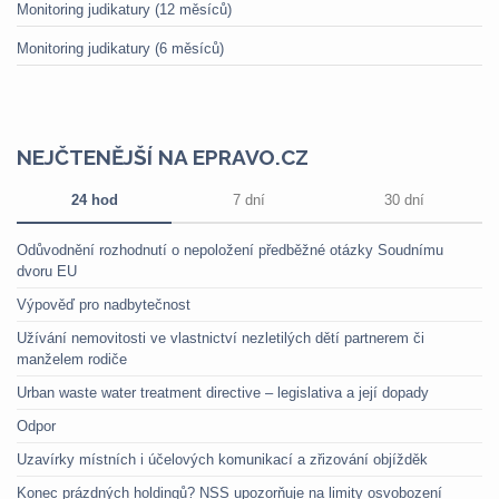
Monitoring judikatury (12 měsíců)
Monitoring judikatury (6 měsíců)
NEJČTENĚJŠÍ NA EPRAVO.CZ
24 hod
7 dní
30 dní
Odůvodnění rozhodnutí o nepoložení předběžné otázky Soudnímu
dvoru EU
Výpověď pro nadbytečnost
Užívání nemovitosti ve vlastnictví nezletilých dětí partnerem či
manželem rodiče
Urban waste water treatment directive – legislativa a její dopady
Odpor
Uzavírky místních i účelových komunikací a zřizování objížděk
Konec prázdných holdingů? NSS upozorňuje na limity osvobození