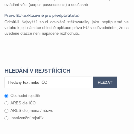
ovládání věci (corpus possessionis) a současně...
Právo EU (exkluzivně pro předplatitele)
Odmítl-li Nejvyšší soud dovolání stěžovatelky jako nepřípustné ve
vztahu k její námitce ohledně aplikace práva EU s odůvodněním, že na
uvedené otázce není napadené rozhodnutí...
HLEDÁNÍ V REJSTŘÍCÍCH
Obchodní rejstřík
ARES dle IČO
ARES dle jména / názvu
Insolvenční rejstřík