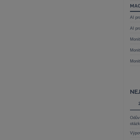
MAG
AI pr
AI pr
Monit
Monit
Monit
NE
Odůvo
otáz
Výpo