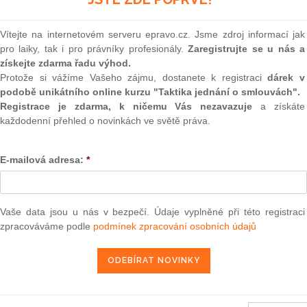
(onli
2
Vítejte na internetovém serveru epravo.cz. Jsme zdroj informací jak
Prakt
pro laiky, tak i pro právníky profesionály.
Zaregistrujte se u nás a
smluv
získejte zdarma řadu výhod.
chrany údajů
k právním návrhům týkajícím se společné
0
Protože si vážíme Vašeho zájmu, dostanete k registraci
dárek v
Prakt
podobě unikátního online kurzu "Taktika jednání o smlouvách".
judik
Registrace je zdarma, k ničemu Vás nezavazuje
a získáte
9. 2. 2012
každodenní přehled o novinkách ve světě práva.
ONL
E-mailová adresa:
*
Vnos
valor
soud
13 — ZZ v. Komise
Výpo
Vaše data jsou u nás v bezpečí. Údaje vyplněné při této registraci
3 — CK v. Komise
neom
zpracováváme podle
podmínek zpracování osobních údajů
— ZZ v. Komise
Nová 
užbu (druhého senátu) ze dne 21. března 2013 — Brune v. Komise
Změn
í — Zrušení rozhodnutí o nezapsání na seznam uchazečů vhodných k
energ
da legality — Námitka protiprávnosti vznesená proti rozhodnutí o
Čern