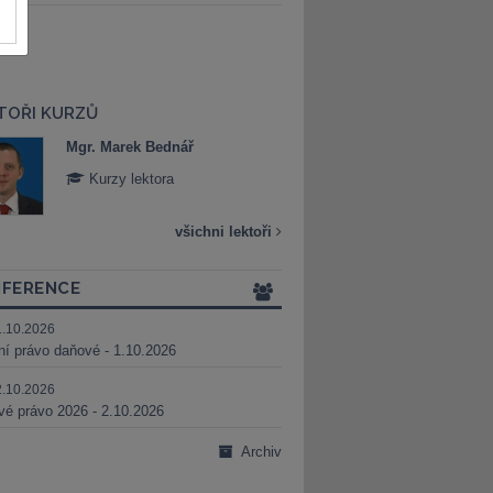
TOŘI KURZŮ
Mgr. Marek Bednář
Mgr. Veronika 
Kurzy lektora
Kurzy lektora
všichni lektoři
FERENCE
1.10.2026
ní právo daňové - 1.10.2026
2.10.2026
é právo 2026 - 2.10.2026
Archiv