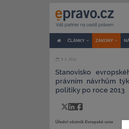
ČLÁNKY
ZÁKONY
N
9. 2. 2012
Stanovisko evropské
právním návrhům týk
politiky po roce 2013
Úřední věstník Evropské unie