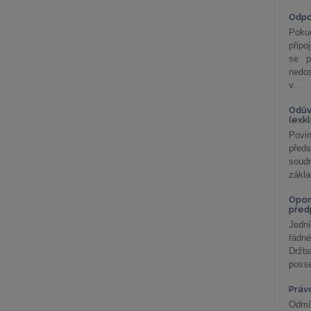
Odp
Poku
připo
se p
nedo
v...
Odův
(exk
Povin
před
soudn
zákla
Opom
před
Jední
řádné
Držba
posse
Práv
Odmít