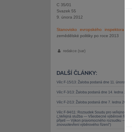
C 35/01
Svazek 55
9. února 2012
Stanovisko evropského inspektora o
zemědělské politiky po roce 2013
redakce (sar)
DALŠÍ ČLÁNKY:
Věc F-15/13: Žaloba podaná dne 11. února 20
Věc F-3/13: Žaloba podaná dne 14. ledna 201
Věc F-2/13: Žaloba podaná dne 7. ledna 2013 
Věc F-94/11: Rozsudek Soudu pro veřejnou sl
(„Veřejná služba — Všeobecné výběrové řízen
přijetí — Výkon pravomocného rozsudku — Zása
znovuotevření výběrového řízení“)