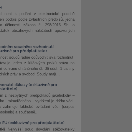
or
d není k podání v elektronické podobě
jen podpis podle zvláštních předpisů, jedná
o účinnosti zákona č. 298/2016 Sb. o
statek obsahových náležitostí upravených
odnění soudního rozhodnutí
luzivně pro předplatitele)
nost soudů řádně odůvodnit svá rozhodnutí
stavuje jeden z klíčových prvků práva na
í ochranu chráněného čl. 36 odst. 1 Listiny
dních práv a svobod. Soudy mají...
enuté důkazy (exkluzivně pro
platitele)
m z nezbytných předpokladů jakéhokoliv –
ho i mimořádného – vydržení je držba věci.
 zahrnuje faktické ovládání věci (corpus
ssionis) a současně...
o EU (exkluzivně pro předplatitele)
l-li Nejvyšší soud dovolání stěžovatelky