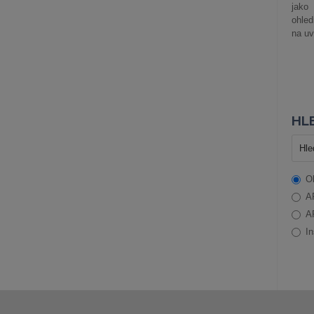
jako
ohle
na uv
HLE
O
A
A
In