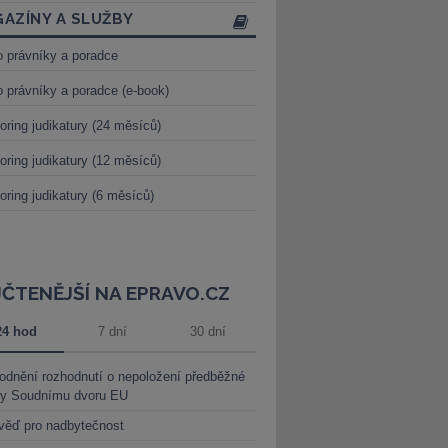
AZÍNY A SLUŽBY
o právníky a poradce
o právníky a poradce (e-book)
oring judikatury (24 měsíců)
oring judikatury (12 měsíců)
oring judikatury (6 měsíců)
JČTENĚJŠÍ NA EPRAVO.CZ
24 hod
7 dní
30 dní
dnění rozhodnutí o nepoložení předběžné
ky Soudnímu dvoru EU
věď pro nadbytečnost