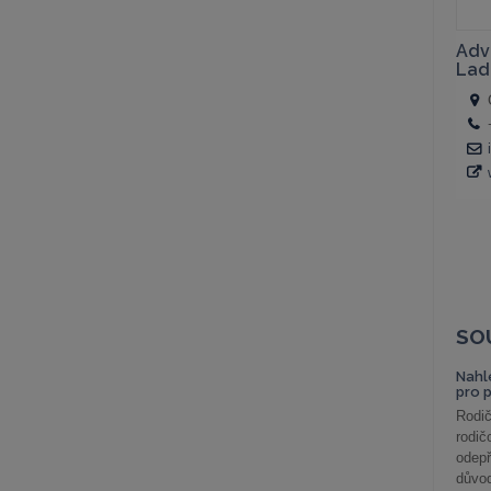
SO
Nahl
pro 
Rodič
rodič
odepř
důvod