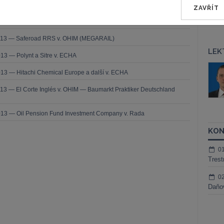
2013 — Comune di Milano v. Komise
ZAVŘÍT
2013 — Sea Handling v. Komise
2013 — Saferoad RRS v. OHIM (MEGARAIL)
LEK
13 — Polynt a Sitre v. ECHA
áš Sokol
JUDr. Martin Maisner, Ph.D.,
13 — Hitachi Chemical Europe a další v. ECHA
MCIArb
ktora
13 — El Corte Inglés v. OHIM — Baumarkt Praktiker Deutschland
Kurzy lektora
013 — Oil Pension Fund Investment Company v. Rada
KON
0
Trest
0
Daňov