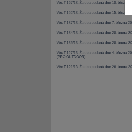
Věc T-167/13: Žaloba podaná dne 18. března 
Věc T-152/13: Žaloba podaná dne 15. března 
Věc T-137/13: Žaloba podaná dne 7. března 
Věc T-134/13: Žaloba podaná dne 28. února 20
JUDr. Tomáš Nielsen
JUDr. Tom
Věc T-135/13: Žaloba podaná dne 28. února 20
Kurzy lektora
Kurzy le
Věc T-127/13: Žaloba podaná dne 4. března 20
(PRO OUTDOOR)
Věc T-121/13: Žaloba podaná dne 28. února 2