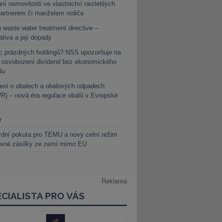
ní nemovitosti ve vlastnictví nezletilých
partnerem či manželem rodiče
 waste water treatment directive –
lativa a její dopady
c prázdných holdingů? NSS upozorňuje na
y osvobození dividend bez ekonomického
du
ení o obalech a obalových odpadech
) – nová éra regulace obalů v Evropské
r
dní pokuta pro TEMU a nový celní režim
evné zásilky ze zemí mimo EU