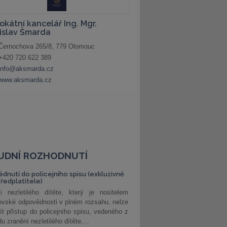
UDNÍ ROZHODNUTÍ
édnutí do policejního spisu (exkluzivně
předplatitele)
i nezletilého dítěte, který je nositelem
ovské odpovědnosti v plném rozsahu, nelze
ít přístup do policejního spisu, vedeného z
u zranění nezletilého dítěte,...