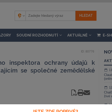
ÁZORY
SOUDNÍ ROZHODNUTÍ
AKTUÁLNĚ
E-S
NO
ID: 80776
AKT
ho inspektora ochrany údajů k
ajícím se společné zemědělské
1
Claud
(onli
1
ChatG
živé 
1
Gemin
JSTE ZDE POPRVÉ?