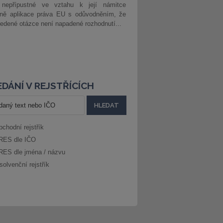
 nepřípustné ve vztahu k její námitce
dně aplikace práva EU s odůvodněním, že
edené otázce není napadené rozhodnutí...
DÁNÍ V REJSTŘÍCÍCH
bchodní rejstřík
RES dle IČO
RES dle jména / názvu
solvenční rejstřík