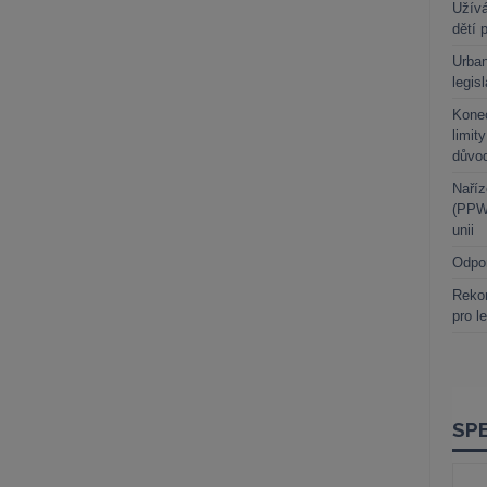
Užívá
dětí 
Urban
legis
Kone
limit
důvo
Naříz
(PPWR
unii
Odpo
Rekor
pro l