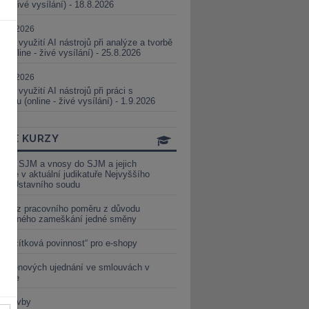
ne - živé vysílání) - 18.8.2026
5.08.2026
ické využití AI nástrojů při analýze a tvorbě
 (online - živé vysílání) - 25.8.2026
1.09.2026
ické využití AI nástrojů při práci s
aturou (online - živé vysílání) - 1.9.2026
INE KURZY
y ze SJM a vnosy do SJM a jejich
izace v aktuální judikatuře Nejvyššího
u a Ústavního soudu
věď z pracovního poměru z důvodu
luveného zameškání jedné směny
„tlačítková povinnost“ pro e-shopy
a cenových ujednání ve smlouvách v
etice
é stavby