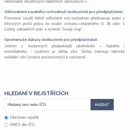
nedostatek obsahových náležitostí upravených v...
Odůvodnění soudního rozhodnutí (exkluzivně pro předplatitele)
Povinnost soudů řádně odůvodnit svá rozhodnutí představuje jeden z
klíčových prvků práva na soudní ochranu chráněného čl. 36 odst. 1
Listiny základních práv a svobod. Soudy mají...
Opomenuté důkazy (exkluzivně pro předplatitele)
Jedním z nezbytných předpokladů jakéhokoliv – řádného i
mimořádného – vydržení je držba věci. Držba zahrnuje faktické
ovládání věci (corpus possessionis) a současně...
HLEDÁNÍ V REJSTŘÍCÍCH
Obchodní rejstřík
ARES dle IČO