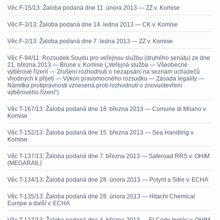
Věc F-15/13: Žaloba podaná dne 11. února 2013 — ZZ v. Komise
Věc F-3/13: Žaloba podaná dne 14. ledna 2013 — CK v. Komise
Věc F-2/13: Žaloba podaná dne 7. ledna 2013 — ZZ v. Komise
Věc F-94/11: Rozsudek Soudu pro veřejnou službu (druhého senátu) ze dne
21. března 2013 — Brune v. Komise („Veřejná služba — Všeobecné
výběrové řízení — Zrušení rozhodnutí o nezapsání na seznam uchazečů
vhodných k přijetí — Výkon pravomocného rozsudku — Zásada legality —
Námitka protiprávnosti vznesená proti rozhodnutí o znovuotevření
výběrového řízení“)
Věc T-167/13: Žaloba podaná dne 18. března 2013 — Comune di Milano v.
Komise
Věc T-152/13: Žaloba podaná dne 15. března 2013 — Sea Handling v.
Komise
Věc T-137/13: Žaloba podaná dne 7. března 2013 — Saferoad RRS v. OHIM
(MEGARAIL)
Věc T-134/13: Žaloba podaná dne 28. února 2013 — Polynt a Sitre v. ECHA
Věc T-135/13: Žaloba podaná dne 28. února 2013 — Hitachi Chemical
Europe a další v. ECHA