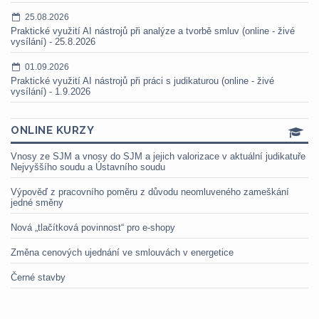
25.08.2026
Praktické využití AI nástrojů při analýze a tvorbě smluv (online - živé
vysílání) - 25.8.2026
01.09.2026
Praktické využití AI nástrojů při práci s judikaturou (online - živé
vysílání) - 1.9.2026
ONLINE KURZY
Vnosy ze SJM a vnosy do SJM a jejich valorizace v aktuální judikatuře
Nejvyššího soudu a Ústavního soudu
Výpověď z pracovního poměru z důvodu neomluveného zameškání
jedné směny
Nová „tlačítková povinnost“ pro e-shopy
Změna cenových ujednání ve smlouvách v energetice
Černé stavby