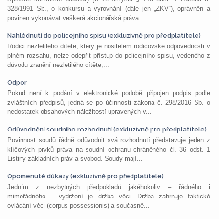
328/1991 Sb., o konkursu a vyrovnání (dále jen „ZKV“), oprávněn a
povinen vykonávat veškerá akcionářská práva...
Nahlédnutí do policejního spisu (exkluzivně pro předplatitele)
Rodiči nezletilého dítěte, který je nositelem rodičovské odpovědnosti v
plném rozsahu, nelze odepřít přístup do policejního spisu, vedeného z
důvodu zranění nezletilého dítěte,...
Odpor
Pokud není k podání v elektronické podobě připojen podpis podle
zvláštních předpisů, jedná se po účinnosti zákona č. 298/2016 Sb. o
nedostatek obsahových náležitostí upravených v...
Odůvodnění soudního rozhodnutí (exkluzivně pro předplatitele)
Povinnost soudů řádně odůvodnit svá rozhodnutí představuje jeden z
klíčových prvků práva na soudní ochranu chráněného čl. 36 odst. 1
Listiny základních práv a svobod. Soudy mají...
Opomenuté důkazy (exkluzivně pro předplatitele)
Jedním z nezbytných předpokladů jakéhokoliv – řádného i
mimořádného – vydržení je držba věci. Držba zahrnuje faktické
ovládání věci (corpus possessionis) a současně...