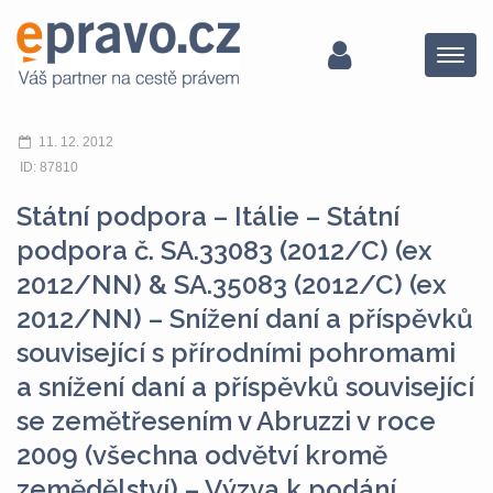
Menu
11. 12. 2012
ID: 87810
Státní podpora – Itálie – Státní
podpora č. SA.33083 (2012/C) (ex
2012/NN) & SA.35083 (2012/C) (ex
2012/NN) – Snížení daní a příspěvků
související s přírodními pohromami
a snížení daní a příspěvků související
se zemětřesením v Abruzzi v roce
2009 (všechna odvětví kromě
zemědělství) – Výzva k podání