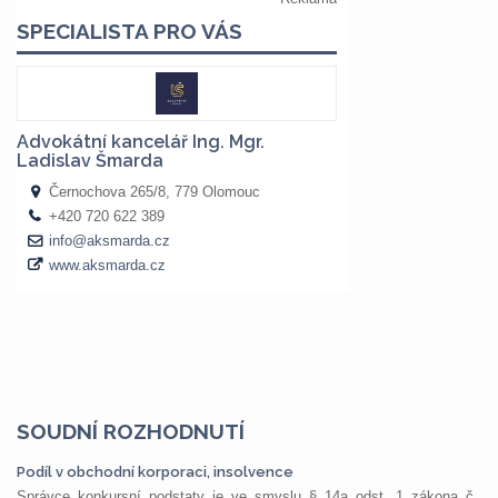
SOUDNÍ ROZHODNUTÍ
Podíl v obchodní korporaci, insolvence
Správce konkursní podstaty je ve smyslu § 14a odst. 1 zákona č.