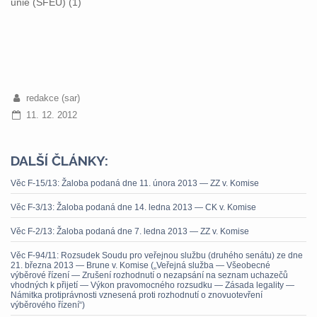
unie (SFEU) (1)
redakce (sar)
11. 12. 2012
DALŠÍ ČLÁNKY:
Věc F-15/13: Žaloba podaná dne 11. února 2013 — ZZ v. Komise
Věc F-3/13: Žaloba podaná dne 14. ledna 2013 — CK v. Komise
Věc F-2/13: Žaloba podaná dne 7. ledna 2013 — ZZ v. Komise
Věc F-94/11: Rozsudek Soudu pro veřejnou službu (druhého senátu) ze dne
21. března 2013 — Brune v. Komise („Veřejná služba — Všeobecné
výběrové řízení — Zrušení rozhodnutí o nezapsání na seznam uchazečů
vhodných k přijetí — Výkon pravomocného rozsudku — Zásada legality —
Námitka protiprávnosti vznesená proti rozhodnutí o znovuotevření
výběrového řízení“)