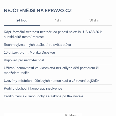
NEJČTENĚJŠÍ NA EPRAVO.CZ
24 hod
7 dní
30 dní
Když formální trestnost nestačí: co přinesl nález IV. ÚS 455/26 k
subsidiaritě trestní represe
Souhrn významných událostí ze světa práva
10 otázek pro … Moniku Dubskou
Výpověď pro nadbytečnost
Užívání nemovitosti ve vlastnictví nezletilých dětí partnerem či
manželem rodiče
Uzavírky místních i účelových komunikací a zřizování objížděk
Podíl v obchodní korporaci, insolvence
Prodloužení zkušební doby ze zákona po flexinovele