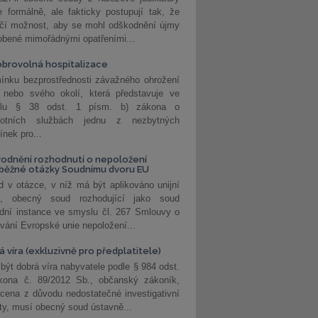
 formálně, ale fakticky postupují tak, že
učí možnost, aby se mohl odškodnění újmy
obené mimořádnými opatřeními...
brovolná hospitalizace
ínku bezprostřednosti závažného ohrožení
 nebo svého okolí, která představuje ve
lu § 38 odst. 1 písm. b) zákona o
votních službách jednu z nezbytných
nek pro...
odnění rozhodnutí o nepoložení
běžné otázky Soudnímu dvoru EU
 v otázce, v níž má být aplikováno unijní
o, obecný soud rozhodující jako soud
dní instance ve smyslu čl. 267 Smlouvy o
vání Evropské unie nepoložení...
 víra (exkluzivně pro předplatitele)
 být dobrá víra nabyvatele podle § 984 odst.
kona č. 89/2012 Sb., občanský zákoník,
cena z důvodu nedostatečné investigativní
ity, musí obecný soud ústavně...