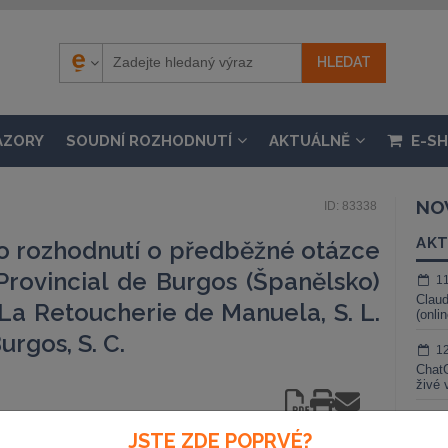
ÁZORY
SOUDNÍ ROZHODNUTÍ
AKTUÁLNĚ
E-S
NO
ID: 83338
AKT
 o rozhodnutí o předběžné otázce
Provincial de Burgos (Španělsko)
1
Claud
La Retoucherie de Manuela, S. L.
(onli
urgos, S. C.
1
ChatG
živé 
1
JSTE ZDE POPRVÉ?
Gemin