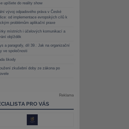
e upíšete do reality show
lní vývoj odpadového práva v České
lice: od implementace evropských cílů k
ickým problémům aplikační praxe
rky místních i účelových komunikací a
vání objížděk
s a paragrafy, díl 39.: Jak na organizační
y ve společnosti
ada škody
oužení zkušební doby ze zákona po
novele