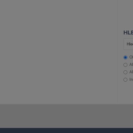
HLE
O
A
A
In