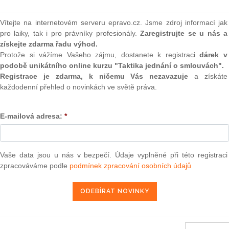
(onli
2
Vítejte na internetovém serveru epravo.cz. Jsme zdroj informací jak
Prakt
pro laiky, tak i pro právníky profesionály.
Zaregistrujte se u nás a
smluv
získejte zdarma řadu výhod.
Protože si vážíme Vašeho zájmu, dostanete k registraci
dárek v
0
podobě unikátního online kurzu "Taktika jednání o smlouvách".
předběžné otázce podaná la Audiencia Provincial de Burgos
Prakt
judik
Registrace je zdarma, k ničemu Vás nezavazuje
a získáte
etoucherie de Manuela, S. L. v. La Retoucherie de Burgos,
každodenní přehled o novinkách ve světě práva.
ONL
26. 5. 2012
E-mailová adresa:
*
Vnos
valor
soud
Vaše data jsou u nás v bezpečí. Údaje vyplněné při této registraci
Výpo
neom
zpracováváme podle
podmínek zpracování osobních údajů
13 — ZZ v. Komise
Nová 
3 — CK v. Komise
Změn
— ZZ v. Komise
energ
užbu (druhého senátu) ze dne 21. března 2013 — Brune v. Komise
Čern
í — Zrušení rozhodnutí o nezapsání na seznam uchazečů vhodných k