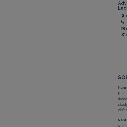
SO
Náhr
Rozho
doho
škod
vině 
Náhr
Vychá