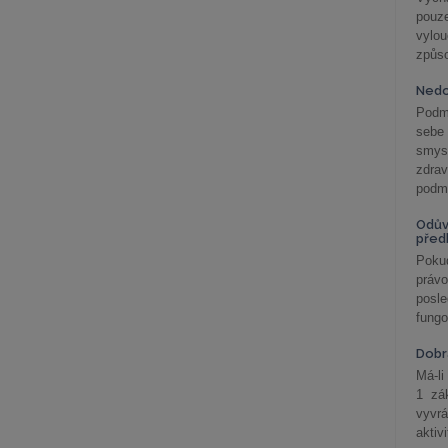
pouze
vylo
způs
Nedo
Podm
sebe
smys
zdra
podmí
Odův
před
Pokud
práv
posle
fungo
Dobrá
Má-li
1 zá
vyvrá
aktiv