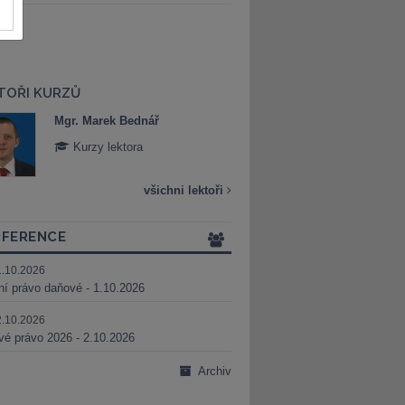
TOŘI KURZŮ
Mgr. Marek Bednář
Mgr. Veronika 
Kurzy lektora
Kurzy lektora
všichni lektoři
FERENCE
1.10.2026
ní právo daňové - 1.10.2026
2.10.2026
é právo 2026 - 2.10.2026
Archiv