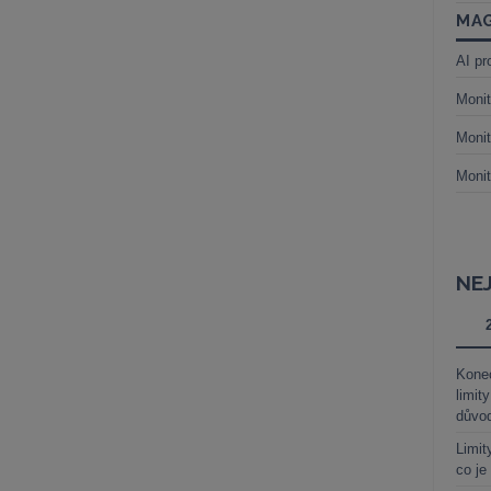
MAG
AI pr
Monit
Monit
Monit
NE
Kone
limit
důvo
Limit
co je