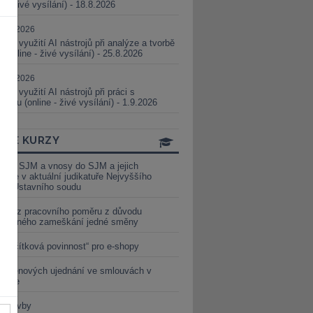
ne - živé vysílání) - 18.8.2026
5.08.2026
ické využití AI nástrojů při analýze a tvorbě
 (online - živé vysílání) - 25.8.2026
1.09.2026
ické využití AI nástrojů při práci s
aturou (online - živé vysílání) - 1.9.2026
INE KURZY
y ze SJM a vnosy do SJM a jejich
izace v aktuální judikatuře Nejvyššího
u a Ústavního soudu
věď z pracovního poměru z důvodu
luveného zameškání jedné směny
„tlačítková povinnost“ pro e-shopy
a cenových ujednání ve smlouvách v
etice
é stavby