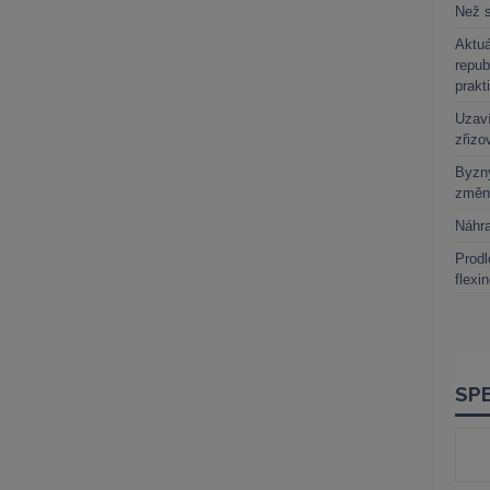
Než s
Aktuá
repub
prakt
Uzaví
zřizo
Byzny
změn
Náhr
Prodl
flexi