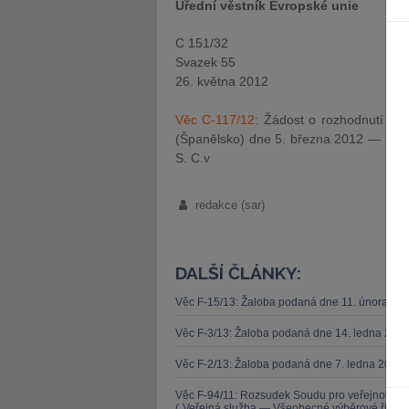
Úřední věstník Evropské unie
C 151/32
Svazek 55
26. května 2012
Věc C-117/12
: Žádost o rozhodnutí o 
(Španělsko) dne 5. března 2012 — La R
S. C.v
redakce (sar)
DALŠÍ ČLÁNKY:
Věc F-15/13: Žaloba podaná dne 11. února 20
Věc F-3/13: Žaloba podaná dne 14. ledna 201
Věc F-2/13: Žaloba podaná dne 7. ledna 2013 
Věc F-94/11: Rozsudek Soudu pro veřejnou sl
(„Veřejná služba — Všeobecné výběrové řízen