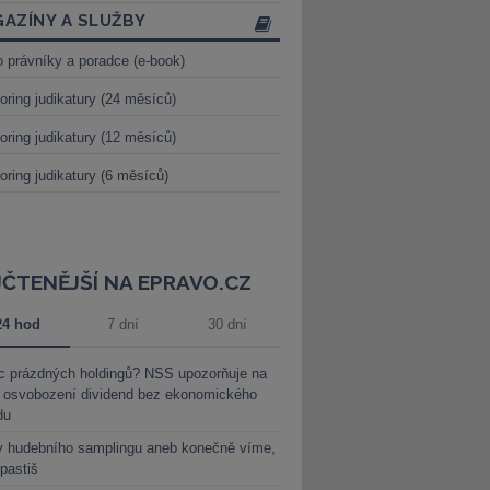
AZÍNY A SLUŽBY
o právníky a poradce (e-book)
oring judikatury (24 měsíců)
oring judikatury (12 měsíců)
oring judikatury (6 měsíců)
JČTENĚJŠÍ NA EPRAVO.CZ
24 hod
7 dní
30 dní
c prázdných holdingů? NSS upozorňuje na
y osvobození dividend bez ekonomického
du
y hudebního samplingu aneb konečně víme,
 pastiš