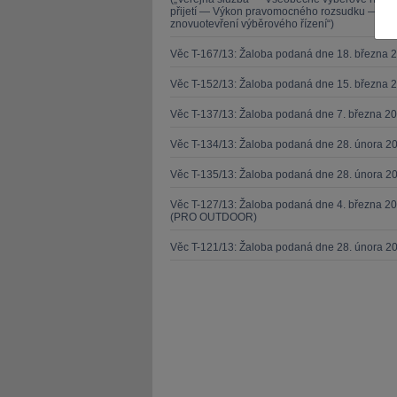
přijetí — Výkon pravomocného rozsudku — Zása
znovuotevření výběrového řízení“)
Věc T-167/13: Žaloba podaná dne 18. března 
Věc T-152/13: Žaloba podaná dne 15. března 
Věc T-137/13: Žaloba podaná dne 7. března 
JUDr. Tomáš Nielsen
JUDr. Tom
Kurzy lektora
Kurzy le
Věc T-134/13: Žaloba podaná dne 28. února 20
Věc T-135/13: Žaloba podaná dne 28. února 20
Věc T-127/13: Žaloba podaná dne 4. března 20
(PRO OUTDOOR)
Věc T-121/13: Žaloba podaná dne 28. února 2