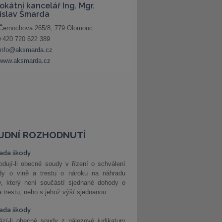
UDNÍ ROZHODNUTÍ
ada škody
dují-li obecné soudy v řízení o schválení
dy o vině a trestu o nároku na náhradu
y, který není součástí sjednané dohody o
a trestu, nebo s jehož výší sjednanou...
ada škody
zí-li obecné soudy z nálezové judikatury