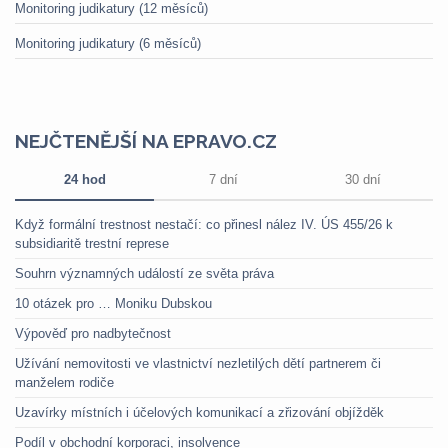
Monitoring judikatury (12 měsíců)
Monitoring judikatury (6 měsíců)
NEJČTENĚJŠÍ NA EPRAVO.CZ
24 hod
7 dní
30 dní
Když formální trestnost nestačí: co přinesl nález IV. ÚS 455/26 k
subsidiaritě trestní represe
Souhrn významných událostí ze světa práva
10 otázek pro … Moniku Dubskou
Výpověď pro nadbytečnost
Užívání nemovitosti ve vlastnictví nezletilých dětí partnerem či
manželem rodiče
Uzavírky místních i účelových komunikací a zřizování objížděk
Podíl v obchodní korporaci, insolvence