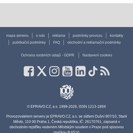
mapa serveru
o nás
reklama
podmínky provozu
kontakty
publikační podmínky
FAQ
obchodní a reklamační podmínky
Ochrana osobních údajů - GDPR
Nastavení cookies
© EPRAVO.CZ, a.s. 1999-2026, ISSN 1213-189X
Provozovatelem serveru je EPRAVO.CZ, a.s. se sídlem Dušní 907/10, Staré
Město, 110 00 Praha 1, Česká republika, IČ: 26170761, zapsaná v
obchodním rejstříku vedeném Městským soudem v Praze pod spisovou
značkou B 6510.