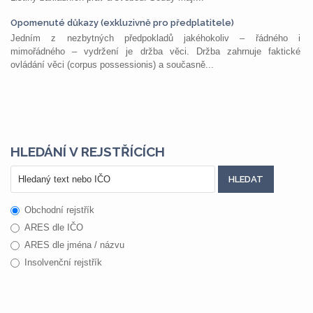
Opomenuté důkazy (exkluzivně pro předplatitele)
Jedním z nezbytných předpokladů jakéhokoliv – řádného i
mimořádného – vydržení je držba věci. Držba zahrnuje faktické
ovládání věci (corpus possessionis) a současně...
HLEDÁNÍ V REJSTŘÍCÍCH
Obchodní rejstřík
ARES dle IČO
ARES dle jména / názvu
Insolvenční rejstřík