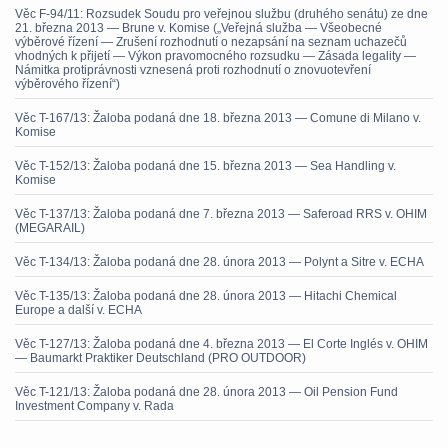
Věc F-94/11: Rozsudek Soudu pro veřejnou službu (druhého senátu) ze dne
21. března 2013 — Brune v. Komise („Veřejná služba — Všeobecné
výběrové řízení — Zrušení rozhodnutí o nezapsání na seznam uchazečů
vhodných k přijetí — Výkon pravomocného rozsudku — Zásada legality —
Námitka protiprávnosti vznesená proti rozhodnutí o znovuotevření
výběrového řízení“)
Věc T-167/13: Žaloba podaná dne 18. března 2013 — Comune di Milano v.
Komise
Věc T-152/13: Žaloba podaná dne 15. března 2013 — Sea Handling v.
Komise
Věc T-137/13: Žaloba podaná dne 7. března 2013 — Saferoad RRS v. OHIM
(MEGARAIL)
Věc T-134/13: Žaloba podaná dne 28. února 2013 — Polynt a Sitre v. ECHA
Věc T-135/13: Žaloba podaná dne 28. února 2013 — Hitachi Chemical
Europe a další v. ECHA
Věc T-127/13: Žaloba podaná dne 4. března 2013 — El Corte Inglés v. OHIM
— Baumarkt Praktiker Deutschland (PRO OUTDOOR)
Věc T-121/13: Žaloba podaná dne 28. února 2013 — Oil Pension Fund
Investment Company v. Rada