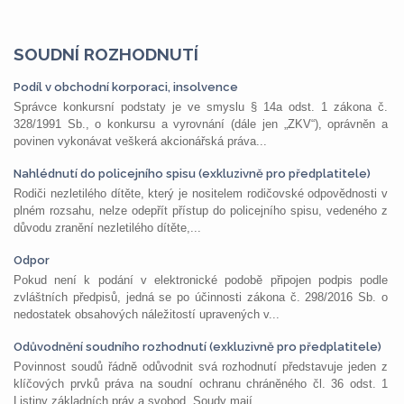
SOUDNÍ ROZHODNUTÍ
Podíl v obchodní korporaci, insolvence
Správce konkursní podstaty je ve smyslu § 14a odst. 1 zákona č.
328/1991 Sb., o konkursu a vyrovnání (dále jen „ZKV“), oprávněn a
povinen vykonávat veškerá akcionářská práva...
Nahlédnutí do policejního spisu (exkluzivně pro předplatitele)
Rodiči nezletilého dítěte, který je nositelem rodičovské odpovědnosti v
plném rozsahu, nelze odepřít přístup do policejního spisu, vedeného z
důvodu zranění nezletilého dítěte,...
Odpor
Pokud není k podání v elektronické podobě připojen podpis podle
zvláštních předpisů, jedná se po účinnosti zákona č. 298/2016 Sb. o
nedostatek obsahových náležitostí upravených v...
Odůvodnění soudního rozhodnutí (exkluzivně pro předplatitele)
Povinnost soudů řádně odůvodnit svá rozhodnutí představuje jeden z
klíčových prvků práva na soudní ochranu chráněného čl. 36 odst. 1
Listiny základních práv a svobod. Soudy mají...