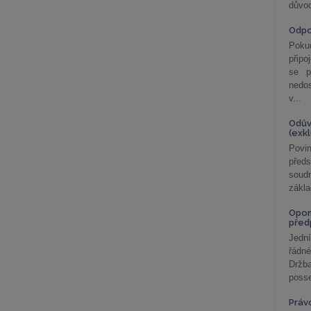
důvod
Odp
Poku
připo
se p
nedo
v...
Odův
(exk
Povin
před
soudn
zákla
Opom
před
Jední
řádné
Držba
posse
Práv