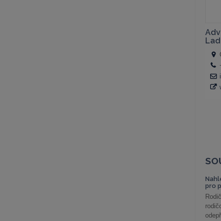
SO
Nahl
pro 
Rodič
rodič
odepř