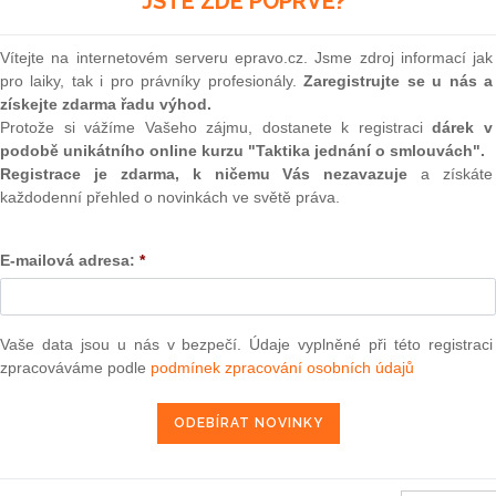
JSTE ZDE POPRVÉ?
(onli
2
Vítejte na internetovém serveru epravo.cz. Jsme zdroj informací jak
Prakt
pro laiky, tak i pro právníky profesionály.
Zaregistrujte se u nás a
smluv
získejte zdarma řadu výhod.
0
Protože si vážíme Vašeho zájmu, dostanete k registraci
dárek v
předběžné otázce podaná Zivilrechtssachen Wien (Rakousko)
Prakt
podobě unikátního online kurzu "Taktika jednání o smlouvách".
r v. Rakouská republika
judik
Registrace je zdarma, k ničemu Vás nezavazuje
a získáte
každodenní přehled o novinkách ve světě práva.
ONL
16. 7. 2011
E-mailová adresa:
*
Vnos
valor
soud
Výpo
Vaše data jsou u nás v bezpečí. Údaje vyplněné při této registraci
13 — ZZ v. Komise
neom
zpracováváme podle
podmínek zpracování osobních údajů
3 — CK v. Komise
Nová 
— ZZ v. Komise
Změn
energ
užbu (druhého senátu) ze dne 21. března 2013 — Brune v. Komise
í — Zrušení rozhodnutí o nezapsání na seznam uchazečů vhodných k
Čern
da legality — Námitka protiprávnosti vznesená proti rozhodnutí o