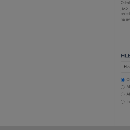
Odmít
jako
ohle
na uv
HLE
O
A
A
In