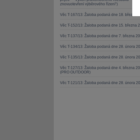
znovuotevření výběrového řízení“)
Věc T-167/13: Žaloba podaná dne 18. března 
Věc T-152/13: Žaloba podaná dne 15. března 
Věc T-137/13: Žaloba podaná dne 7. března 
JUDr. Tomá
Věc T-134/13: Žaloba podaná dne 28. února 20
Kurzy le
Věc T-135/13: Žaloba podaná dne 28. února 20
Věc T-127/13: Žaloba podaná dne 4. března 20
(PRO OUTDOOR)
Věc T-121/13: Žaloba podaná dne 28. února 2