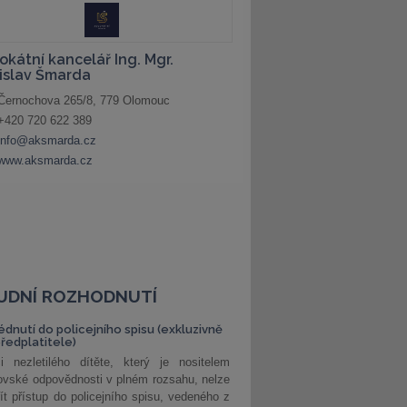
UDNÍ ROZHODNUTÍ
édnutí do policejního spisu (exkluzivně
předplatitele)
i nezletilého dítěte, který je nositelem
ovské odpovědnosti v plném rozsahu, nelze
ít přístup do policejního spisu, vedeného z