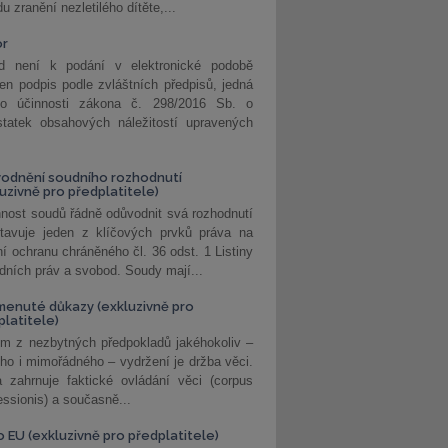
u zranění nezletilého dítěte,...
or
d není k podání v elektronické podobě
jen podpis podle zvláštních předpisů, jedná
o účinnosti zákona č. 298/2016 Sb. o
statek obsahových náležitostí upravených
odnění soudního rozhodnutí
luzivně pro předplatitele)
nost soudů řádně odůvodnit svá rozhodnutí
stavuje jeden z klíčových prvků práva na
í ochranu chráněného čl. 36 odst. 1 Listiny
dních práv a svobod. Soudy mají...
enuté důkazy (exkluzivně pro
platitele)
m z nezbytných předpokladů jakéhokoliv –
ho i mimořádného – vydržení je držba věci.
 zahrnuje faktické ovládání věci (corpus
ssionis) a současně...
o EU (exkluzivně pro předplatitele)