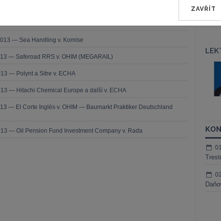
ZAVŘÍT
2013 — Comune di Milano v. Komise
2013 — Sea Handling v. Komise
LEK
2013 — Saferoad RRS v. OHIM (MEGARAIL)
š Nielsen
JUDr. Tomáš Sokol
13 — Polynt a Sitre v. ECHA
ktora
Kurzy lektora
13 — Hitachi Chemical Europe a další v. ECHA
13 — El Corte Inglés v. OHIM — Baumarkt Praktiker Deutschland
KON
013 — Oil Pension Fund Investment Company v. Rada
0
Trest
0
Daňov