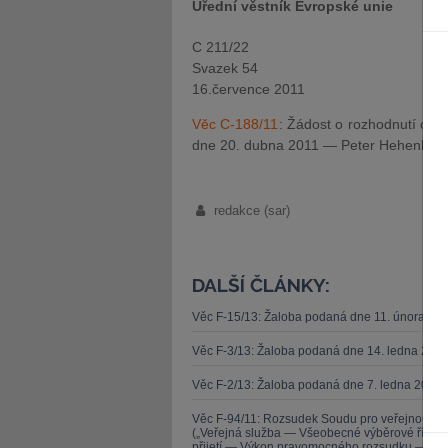
Úřední věstník Evropské unie
C 211/22
Svazek 54
16.července 2011
Věc C-188/11
: Žádost o rozhodnutí o 
dne 20. dubna 2011 — Peter Hehenberge
redakce (sar)
DALŠÍ ČLÁNKY:
Věc F-15/13: Žaloba podaná dne 11. února 20
Věc F-3/13: Žaloba podaná dne 14. ledna 201
Věc F-2/13: Žaloba podaná dne 7. ledna 2013 
Věc F-94/11: Rozsudek Soudu pro veřejnou sl
(„Veřejná služba — Všeobecné výběrové řízen
přijetí — Výkon pravomocného rozsudku — Zása