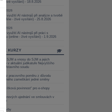
ne - živé vysílání) - 18.8.2026
5.08.2026
ické využití AI nástrojů při analýze a tvorbě
 (online - živé vysílání) - 25.8.2026
1.09.2026
ické využití AI nástrojů při práci s
aturou (online - živé vysílání) - 1.9.2026
INE KURZY
y ze SJM a vnosy do SJM a jejich
izace v aktuální judikatuře Nejvyššího
u a Ústavního soudu
věď z pracovního poměru z důvodu
luveného zameškání jedné směny
„tlačítková povinnost“ pro e-shopy
a cenových ujednání ve smlouvách v
etice
é stavby