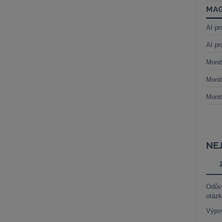
MAG
AI pr
AI pr
Monit
Monit
Monit
NE
Odůvo
otáz
Výpo