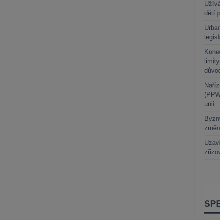
Užívá
dětí 
Urban
legis
Kone
limit
důvo
Naříz
(PPWR
unii
Byzny
změn
Uzaví
zřizo