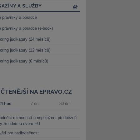
AZÍNY A SLUŽBY
o právníky a poradce
o právníky a poradce (e-book)
oring judikatury (24 měsíců)
oring judikatury (12 měsíců)
oring judikatury (6 měsíců)
JČTENĚJŠÍ NA EPRAVO.CZ
24 hod
7 dní
30 dní
dnění rozhodnutí o nepoložení předběžné
ky Soudnímu dvoru EU
věď pro nadbytečnost