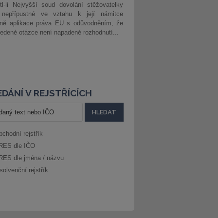
l-li Nejvyšší soud dovolání stěžovatelky
 nepřípustné ve vztahu k její námitce
dně aplikace práva EU s odůvodněním, že
edené otázce není napadené rozhodnutí...
DÁNÍ V REJSTŘÍCÍCH
bchodní rejstřík
RES dle IČO
RES dle jména / názvu
solvenční rejstřík