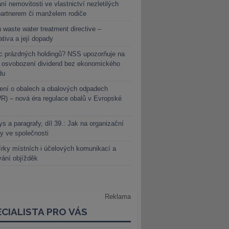
ní nemovitosti ve vlastnictví nezletilých
partnerem či manželem rodiče
 waste water treatment directive –
lativa a její dopady
c prázdných holdingů? NSS upozorňuje na
y osvobození dividend bez ekonomického
du
ení o obalech a obalových odpadech
) – nová éra regulace obalů v Evropské
s a paragrafy, díl 39.: Jak na organizační
y ve společnosti
rky místních i účelových komunikací a
vání objížděk