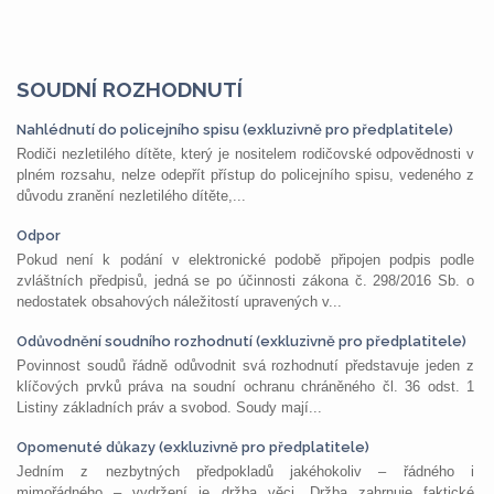
SOUDNÍ ROZHODNUTÍ
Nahlédnutí do policejního spisu (exkluzivně pro předplatitele)
Rodiči nezletilého dítěte, který je nositelem rodičovské odpovědnosti v
plném rozsahu, nelze odepřít přístup do policejního spisu, vedeného z
důvodu zranění nezletilého dítěte,...
Odpor
Pokud není k podání v elektronické podobě připojen podpis podle
zvláštních předpisů, jedná se po účinnosti zákona č. 298/2016 Sb. o
nedostatek obsahových náležitostí upravených v...
Odůvodnění soudního rozhodnutí (exkluzivně pro předplatitele)
Povinnost soudů řádně odůvodnit svá rozhodnutí představuje jeden z
klíčových prvků práva na soudní ochranu chráněného čl. 36 odst. 1
Listiny základních práv a svobod. Soudy mají...
Opomenuté důkazy (exkluzivně pro předplatitele)
Jedním z nezbytných předpokladů jakéhokoliv – řádného i
mimořádného – vydržení je držba věci. Držba zahrnuje faktické