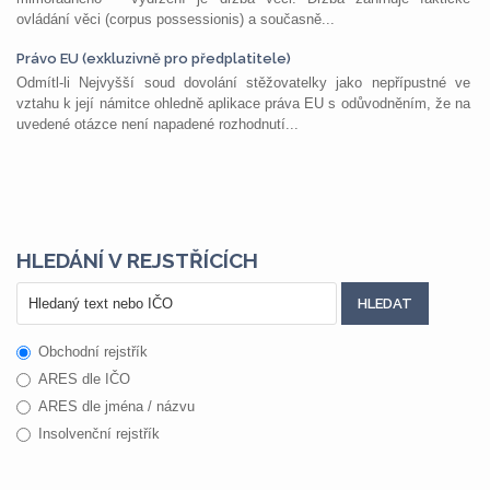
ovládání věci (corpus possessionis) a současně...
Právo EU (exkluzivně pro předplatitele)
Odmítl-li Nejvyšší soud dovolání stěžovatelky jako nepřípustné ve
vztahu k její námitce ohledně aplikace práva EU s odůvodněním, že na
uvedené otázce není napadené rozhodnutí...
HLEDÁNÍ V REJSTŘÍCÍCH
Obchodní rejstřík
ARES dle IČO
ARES dle jména / názvu
Insolvenční rejstřík