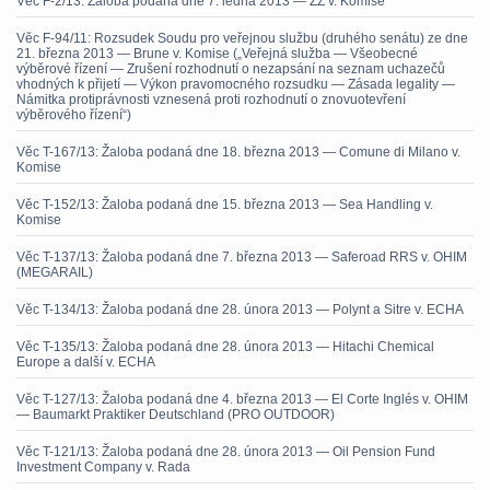
Věc F-2/13: Žaloba podaná dne 7. ledna 2013 — ZZ v. Komise
Věc F-94/11: Rozsudek Soudu pro veřejnou službu (druhého senátu) ze dne
21. března 2013 — Brune v. Komise („Veřejná služba — Všeobecné
výběrové řízení — Zrušení rozhodnutí o nezapsání na seznam uchazečů
vhodných k přijetí — Výkon pravomocného rozsudku — Zásada legality —
Námitka protiprávnosti vznesená proti rozhodnutí o znovuotevření
výběrového řízení“)
Věc T-167/13: Žaloba podaná dne 18. března 2013 — Comune di Milano v.
Komise
Věc T-152/13: Žaloba podaná dne 15. března 2013 — Sea Handling v.
Komise
Věc T-137/13: Žaloba podaná dne 7. března 2013 — Saferoad RRS v. OHIM
(MEGARAIL)
Věc T-134/13: Žaloba podaná dne 28. února 2013 — Polynt a Sitre v. ECHA
Věc T-135/13: Žaloba podaná dne 28. února 2013 — Hitachi Chemical
Europe a další v. ECHA
Věc T-127/13: Žaloba podaná dne 4. března 2013 — El Corte Inglés v. OHIM
— Baumarkt Praktiker Deutschland (PRO OUTDOOR)
Věc T-121/13: Žaloba podaná dne 28. února 2013 — Oil Pension Fund
Investment Company v. Rada