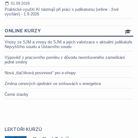
01.09.2026
Praktické využití AI nástrojů při práci s judikaturou (online - živé
vysílání) - 1.9.2026
ONLINE KURZY
Vnosy ze SJM a vnosy do SJM a jejich valorizace v aktuální judikatuře
Nejvyššího soudu a Ústavního soudu
Výpověď z pracovního poměru z důvodu neomluveného zameškání
jedné směny
Nová „tlačítková povinnost“ pro e-shopy
Změna cenových ujednání ve smlouvách v energetice
Černé stavby
LEKTOŘI KURZŮ