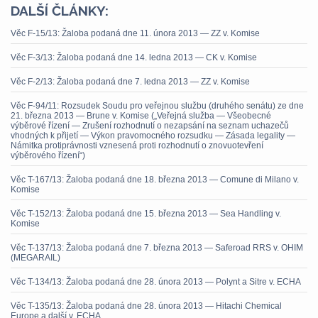
DALŠÍ ČLÁNKY:
Věc F-15/13: Žaloba podaná dne 11. února 2013 — ZZ v. Komise
Věc F-3/13: Žaloba podaná dne 14. ledna 2013 — CK v. Komise
Věc F-2/13: Žaloba podaná dne 7. ledna 2013 — ZZ v. Komise
Věc F-94/11: Rozsudek Soudu pro veřejnou službu (druhého senátu) ze dne
21. března 2013 — Brune v. Komise („Veřejná služba — Všeobecné
výběrové řízení — Zrušení rozhodnutí o nezapsání na seznam uchazečů
vhodných k přijetí — Výkon pravomocného rozsudku — Zásada legality —
Námitka protiprávnosti vznesená proti rozhodnutí o znovuotevření
výběrového řízení“)
Věc T-167/13: Žaloba podaná dne 18. března 2013 — Comune di Milano v.
Komise
Věc T-152/13: Žaloba podaná dne 15. března 2013 — Sea Handling v.
Komise
Věc T-137/13: Žaloba podaná dne 7. března 2013 — Saferoad RRS v. OHIM
(MEGARAIL)
Věc T-134/13: Žaloba podaná dne 28. února 2013 — Polynt a Sitre v. ECHA
Věc T-135/13: Žaloba podaná dne 28. února 2013 — Hitachi Chemical
Europe a další v. ECHA