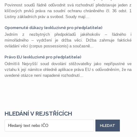
Povinnost soudů řádně odůvodnit svá rozhodnutí představuje jeden z
klíčových prvků práva na soudní ochranu chráněného čl. 36 odst. 1
Listiny základních práv a svobod. Soudy mají...
Opomenuté důkazy (exkluzivně pro předplatitele)
Jedním z nezbytných předpokladů jakéhokoliv – řádného i
mimořádného – vydržení je držba věci. Držba zahrnuje faktické
ovládání věci (corpus possessionis) a současně...
Právo EU (exkluzivně pro předplatitele)
Odmítl-li Nejvyšší soud dovolání stěžovatelky jako nepřípustné ve
vztahu k její námitce ohledně aplikace práva EU s odůvodněním, že na
uvedené otázce není napadené rozhodnutí...
HLEDÁNÍ V REJSTŘÍCÍCH