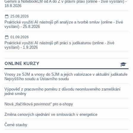
Gemini a NotebookLM od A do Z v právní praxi (online - živé vysílání) -
18.8.2026
25.08.2026
Praktické využití AI nástrojů při analýze a tvorbě smluv (online - živé
vysílání) - 25.8.2026
01.09.2026
Praktické využití AI nástrojů při práci s judikaturou (online - živé
vysílání) - 1.9.2026
ONLINE KURZY
Vnosy ze SJM a vnosy do SJM a jejich valorizace v aktuální judikatuře
Nejvyššího soudu a Ústavního soudu
Výpověď z pracovního poměru z důvodu neomluveného zameškání
jedné směny
Nová „tlačítková povinnost“ pro e-shopy
Změna cenových ujednání ve smlouvách v energetice
Černé stavby