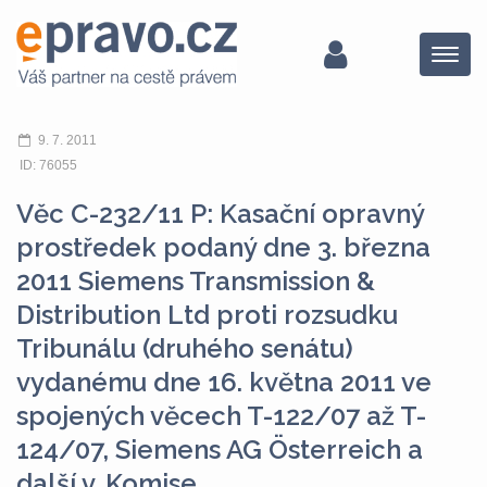
Menu
9. 7. 2011
ID: 76055
Věc C-232/11 P: Kasační opravný
prostředek podaný dne 3. března
2011 Siemens Transmission &
Distribution Ltd proti rozsudku
Tribunálu (druhého senátu)
vydanému dne 16. května 2011 ve
spojených věcech T-122/07 až T-
124/07, Siemens AG Österreich a
další v. Komise