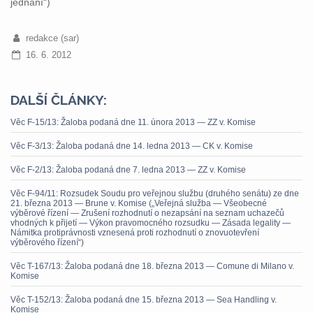
jednání“)
redakce (sar)
16. 6. 2012
DALŠÍ ČLÁNKY:
Věc F-15/13: Žaloba podaná dne 11. února 2013 — ZZ v. Komise
Věc F-3/13: Žaloba podaná dne 14. ledna 2013 — CK v. Komise
Věc F-2/13: Žaloba podaná dne 7. ledna 2013 — ZZ v. Komise
Věc F-94/11: Rozsudek Soudu pro veřejnou službu (druhého senátu) ze dne
21. března 2013 — Brune v. Komise („Veřejná služba — Všeobecné
výběrové řízení — Zrušení rozhodnutí o nezapsání na seznam uchazečů
vhodných k přijetí — Výkon pravomocného rozsudku — Zásada legality —
Námitka protiprávnosti vznesená proti rozhodnutí o znovuotevření
výběrového řízení“)
Věc T-167/13: Žaloba podaná dne 18. března 2013 — Comune di Milano v.
Komise
Věc T-152/13: Žaloba podaná dne 15. března 2013 — Sea Handling v.
Komise