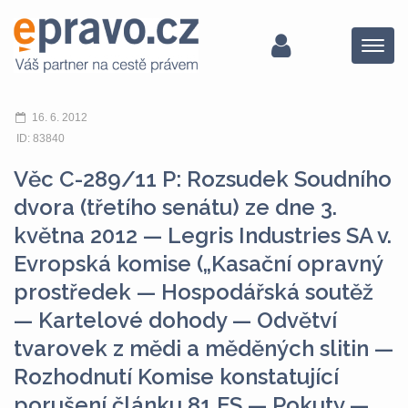
Menu
16. 6. 2012
ID: 83840
Věc C-289/11 P: Rozsudek Soudního
dvora (třetího senátu) ze dne 3.
května 2012 — Legris Industries SA v.
Evropská komise („Kasační opravný
prostředek — Hospodářská soutěž
— Kartelové dohody — Odvětví
tvarovek z mědi a měděných slitin —
Rozhodnutí Komise konstatující
porušení článku 81 ES — Pokuty —