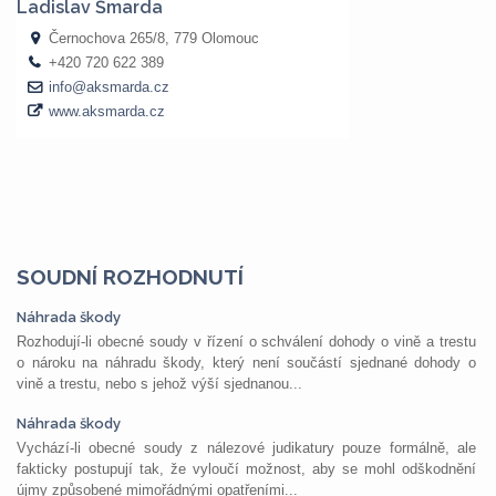
SOUDNÍ ROZHODNUTÍ
Náhrada škody
Rozhodují-li obecné soudy v řízení o schválení dohody o vině a trestu
o nároku na náhradu škody, který není součástí sjednané dohody o
vině a trestu, nebo s jehož výší sjednanou...
Náhrada škody
Vychází-li obecné soudy z nálezové judikatury pouze formálně, ale
fakticky postupují tak, že vyloučí možnost, aby se mohl odškodnění
újmy způsobené mimořádnými opatřeními...