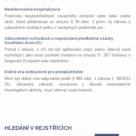
Nedobrovolná hospitalizace
Podmínku bezprostřednosti závažného ohrožení sebe nebo svého
okolí, která představuje ve smyslu § 38 odst. 1 písm. b) zákona o
zdravotních službách jednu z nezbytných podmínek pro...
Odůvodnění rozhodnutí o nepoložení předběžné otázky
Soudnímu dvoru EU
Pokud v otázce, v níž má být aplikováno unijní právo, obecný soud
rozhodující jako soud poslední instance ve smyslu čl. 267 Smlouvy o
fungování Evropské unie nepoložení...
Dobrá víra (exkluzivně pro předplatitele)
Má-li být dobrá víra nabyvatele podle § 984 odst. 1 zákona č. 89/2012
Sb., občanský zákoník, vyvrácena z důvodu nedostatečné
investigativní aktivity, musí obecný soud ústavně...
HLEDÁNÍ V REJSTŘÍCÍCH