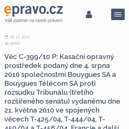
Menu
20. 11. 2010
ID: 68767
Věc C-399/10 P: Kasační opravný
prostředek podaný dne 4. srpna
2010 společnostmi Bouygues SA a
Bouygues Télécom SA proti
rozsudku Tribunálu (třetího
rozšířeného senátu) vydanému dne
21. května 2010 ve spojených
věcech T-425/04, T-444/04, T-
450/04 a T-456/04, Francie a další