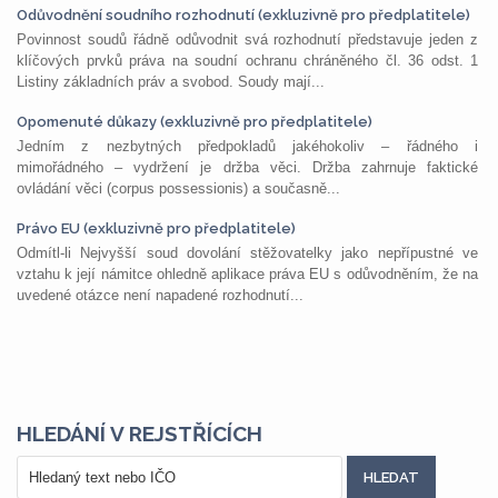
Odůvodnění soudního rozhodnutí (exkluzivně pro předplatitele)
Povinnost soudů řádně odůvodnit svá rozhodnutí představuje jeden z
klíčových prvků práva na soudní ochranu chráněného čl. 36 odst. 1
Listiny základních práv a svobod. Soudy mají...
Opomenuté důkazy (exkluzivně pro předplatitele)
Jedním z nezbytných předpokladů jakéhokoliv – řádného i
mimořádného – vydržení je držba věci. Držba zahrnuje faktické
ovládání věci (corpus possessionis) a současně...
Právo EU (exkluzivně pro předplatitele)
Odmítl-li Nejvyšší soud dovolání stěžovatelky jako nepřípustné ve
vztahu k její námitce ohledně aplikace práva EU s odůvodněním, že na
uvedené otázce není napadené rozhodnutí...
HLEDÁNÍ V REJSTŘÍCÍCH