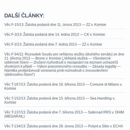
DALŠÍ ČLÁNKY:
Věc F-15/13: Žaloba podaná dne 11. února 2013 — ZZ v. Komise
Věc F-3/13: Žaloba podaná dne 14. ledna 2013 — CK v. Komise
Věc F-2/13: Žaloba podaná dne 7. ledna 2013 — ZZ v. Komise
Věc F-94/11: Rozsudek Soudu pro veřejnou službu (druhého senátu) ze dne
21. března 2013 — Brune v. Komise („Veřejná služba — Všeobecné
výběrové řízení — Zrušení rozhodnutí o nezapsání na seznam uchazečů
vhodných k přijetí — Výkon pravomocného rozsudku — Zásada legality —
Námitka protiprávnosti vznesená proti rozhodnutí o znovuotevření
výběrového řízení“)
Věc T-167/13: Žaloba podaná dne 18. března 2013 — Comune di Milano v.
Komise
Věc T-152/13: Žaloba podaná dne 15. března 2013 — Sea Handling v.
Komise
Věc T-137/13: Žaloba podaná dne 7. března 2013 — Saferoad RRS v. OHIM
(MEGARAIL)
Věc T-134/13: Žaloba podaná dne 28. února 2013 — Polynt a Sitre v. ECHA