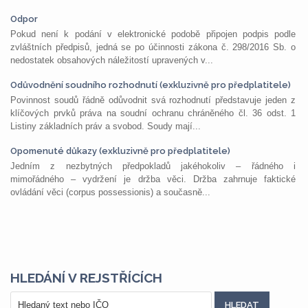
Odpor
Pokud není k podání v elektronické podobě připojen podpis podle
zvláštních předpisů, jedná se po účinnosti zákona č. 298/2016 Sb. o
nedostatek obsahových náležitostí upravených v...
Odůvodnění soudního rozhodnutí (exkluzivně pro předplatitele)
Povinnost soudů řádně odůvodnit svá rozhodnutí představuje jeden z
klíčových prvků práva na soudní ochranu chráněného čl. 36 odst. 1
Listiny základních práv a svobod. Soudy mají...
Opomenuté důkazy (exkluzivně pro předplatitele)
Jedním z nezbytných předpokladů jakéhokoliv – řádného i
mimořádného – vydržení je držba věci. Držba zahrnuje faktické
ovládání věci (corpus possessionis) a současně...
HLEDÁNÍ V REJSTŘÍCÍCH