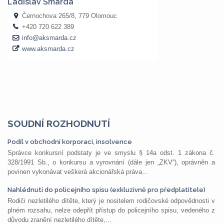
SOUDNÍ ROZHODNUTÍ
Podíl v obchodní korporaci, insolvence
Správce konkursní podstaty je ve smyslu § 14a odst. 1 zákona č.
328/1991 Sb., o konkursu a vyrovnání (dále jen „ZKV“), oprávněn a
povinen vykonávat veškerá akcionářská práva...
Nahlédnutí do policejního spisu (exkluzivně pro předplatitele)
Rodiči nezletilého dítěte, který je nositelem rodičovské odpovědnosti v
plném rozsahu, nelze odepřít přístup do policejního spisu, vedeného z
důvodu zranění nezletilého dítěte,...