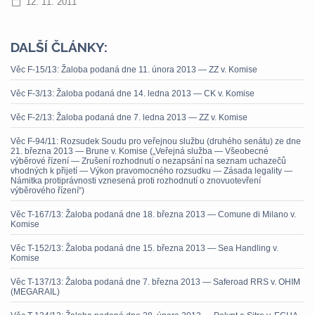
12. 11. 2011
DALŠÍ ČLÁNKY:
Věc F-15/13: Žaloba podaná dne 11. února 2013 — ZZ v. Komise
Věc F-3/13: Žaloba podaná dne 14. ledna 2013 — CK v. Komise
Věc F-2/13: Žaloba podaná dne 7. ledna 2013 — ZZ v. Komise
Věc F-94/11: Rozsudek Soudu pro veřejnou službu (druhého senátu) ze dne
21. března 2013 — Brune v. Komise („Veřejná služba — Všeobecné
výběrové řízení — Zrušení rozhodnutí o nezapsání na seznam uchazečů
vhodných k přijetí — Výkon pravomocného rozsudku — Zásada legality —
Námitka protiprávnosti vznesená proti rozhodnutí o znovuotevření
výběrového řízení“)
Věc T-167/13: Žaloba podaná dne 18. března 2013 — Comune di Milano v.
Komise
Věc T-152/13: Žaloba podaná dne 15. března 2013 — Sea Handling v.
Komise
Věc T-137/13: Žaloba podaná dne 7. března 2013 — Saferoad RRS v. OHIM
(MEGARAIL)