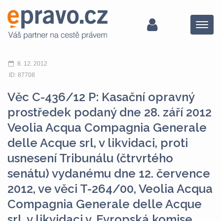
Menu
8. 12. 2012
ID: 87708
Věc C-436/12 P: Kasační opravný
prostředek podaný dne 28. září 2012
Veolia Acqua Compagnia Generale
delle Acque srl, v likvidaci, proti
usnesení Tribunálu (čtrvrtého
senátu) vydanému dne 12. července
2012, ve věci T-264/00, Veolia Acqua
Compagnia Generale delle Acque
srl, v likvidaci v. Evropská komise