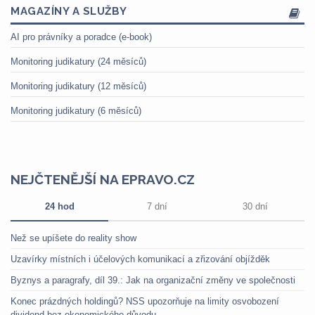
MAGAZÍNY A SLUŽBY
AI pro právníky a poradce (e-book)
Monitoring judikatury (24 měsíců)
Monitoring judikatury (12 měsíců)
Monitoring judikatury (6 měsíců)
NEJČTENĚJŠÍ NA EPRAVO.CZ
24 hod
7 dní
30 dní
Než se upíšete do reality show
Uzavírky místních i účelových komunikací a zřizování objížděk
Byznys a paragrafy, díl 39.: Jak na organizační změny ve společnosti
Konec prázdných holdingů? NSS upozorňuje na limity osvobození
dividend bez ekonomického důvodu