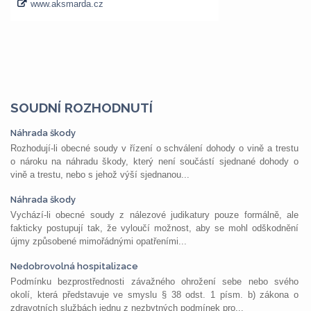
SOUDNÍ ROZHODNUTÍ
Náhrada škody
Rozhodují-li obecné soudy v řízení o schválení dohody o vině a trestu
o nároku na náhradu škody, který není součástí sjednané dohody o
vině a trestu, nebo s jehož výší sjednanou...
Náhrada škody
Vychází-li obecné soudy z nálezové judikatury pouze formálně, ale
fakticky postupují tak, že vyloučí možnost, aby se mohl odškodnění
újmy způsobené mimořádnými opatřeními...
Nedobrovolná hospitalizace
Podmínku bezprostřednosti závažného ohrožení sebe nebo svého
okolí, která představuje ve smyslu § 38 odst. 1 písm. b) zákona o
zdravotních službách jednu z nezbytných podmínek pro...