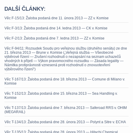
DALŠÍ ČLÁNKY:
Věc F-15/13: Žaloba podaná dne 11. února 2013 — ZZ v. Komise
Věc F-3/13: Žaloba podaná dne 14. ledna 2013 — CK v. Komise
Věc F-2/13: Žaloba podaná dne 7. ledna 2013 — ZZ v. Komise
Věc F-94/11: Rozsudek Soudu pro veřejnou službu (druhého senátu) ze dne
21. března 2013 — Brune v. Komise („Veřejná služba — Všeobecné
výběrové řízení — Zrušení rozhodnutí o nezapsání na seznam uchazečů
vhodných k přijetí — Výkon pravomocného rozsudku — Zásada legality —
Námitka protiprávnosti vznesená proti rozhodnutí o znovuotevření
výběrového řízení“)
Věc T-167/13: Žaloba podaná dne 18. března 2013 — Comune di Milano v.
Komise
Věc T-152/13: Žaloba podaná dne 15. března 2013 — Sea Handling v.
Komise
Věc T-137/13: Žaloba podaná dne 7. března 2013 — Saferoad RRS v. OHIM
(MEGARAIL)
Věc T-134/13: Žaloba podaná dne 28. února 2013 — Polynt a Sitre v. ECHA
Věc T-135/13: Žaloba podaná dne 28. února 2013 — Hitachi Chemical