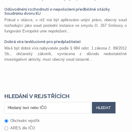
Odůvodnění rozhodnutí o nepoložení předběžné otázky
Soudnímu dvoru EU
Pokud v otázce, v níž má být aplikováno unijní právo, obecný soud
rozhodující jako soud poslední instance ve smyslu čl. 267 Smlouvy o
fungování Evropské unie nepoložení...
Dobrá víra (exkluzivně pro předplatitele)
Má-li být dobrá víra nabyvatele podle § 984 odst. 1 zákona č. 89/2012
Sb., občanský zákoník, vyvrácena z důvodu nedostatečné
investigativní aktivity, musí obecný soud ústavně...
HLEDÁNÍ V REJSTŘÍCÍCH
Obchodní rejstřík
ARES dle IČO