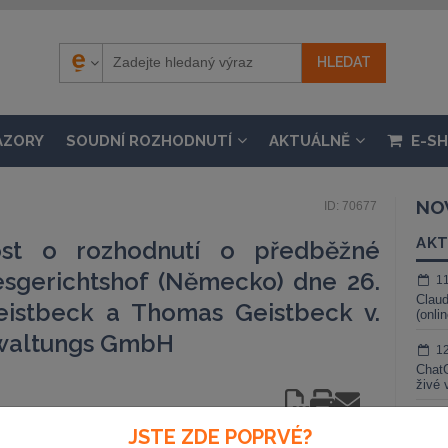
ÁZORY
SOUDNÍ ROZHODNUTÍ
AKTUÁLNĚ
E-S
NO
ID: 70677
AKT
st o rozhodnutí o předběžné
sgerichtshof (Německo) dne 26.
1
Claud
eistbeck a Thomas Geistbeck v.
(onli
waltungs GmbH
1
ChatG
živé 
1
JSTE ZDE POPRVÉ?
Gemin