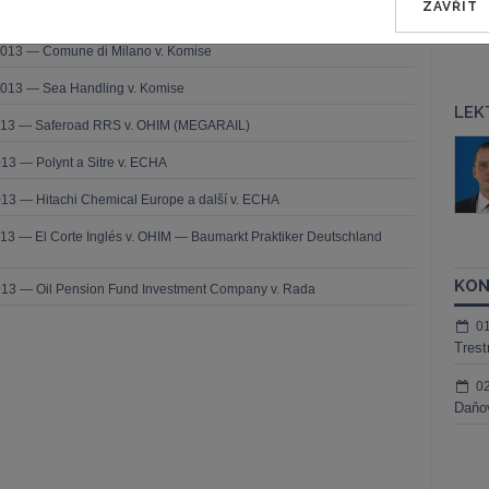
ZAVŘÍT
2013 — Comune di Milano v. Komise
2013 — Sea Handling v. Komise
LEK
2013 — Saferoad RRS v. OHIM (MEGARAIL)
áš Sokol
JUDr. Martin Maisner, Ph.D.,
13 — Polynt a Sitre v. ECHA
MCIArb
ktora
Kurzy lektora
13 — Hitachi Chemical Europe a další v. ECHA
13 — El Corte Inglés v. OHIM — Baumarkt Praktiker Deutschland
KON
013 — Oil Pension Fund Investment Company v. Rada
0
Trest
0
Daňov