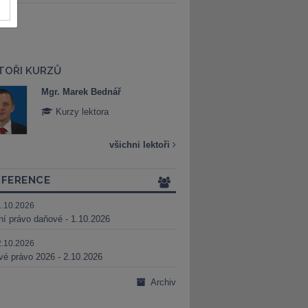
TOŘI KURZŮ
Mgr. Marek Bednář
Mgr. Veronika 
Kurzy lektora
Kurzy lektora
všichni lektoři
FERENCE
1.10.2026
ní právo daňové - 1.10.2026
2.10.2026
é právo 2026 - 2.10.2026
Archiv