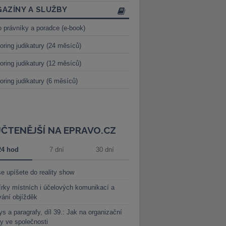
AZÍNY A SLUŽBY
o právníky a poradce (e-book)
oring judikatury (24 měsíců)
oring judikatury (12 měsíců)
oring judikatury (6 měsíců)
JČTENĚJŠÍ NA EPRAVO.CZ
24 hod
7 dní
30 dní
e upíšete do reality show
rky místních i účelových komunikací a
vání objížděk
s a paragrafy, díl 39.: Jak na organizační
y ve společnosti