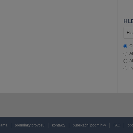
HLE
O
A
A
In
lama
podmínky provozu
kontakty
publikační podmínky
FAQ
obc