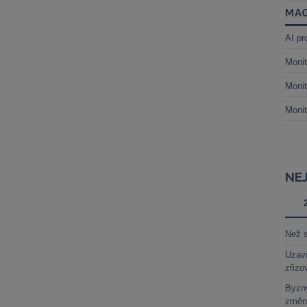
MAG
AI pr
Monit
Monit
Monit
NE
Než s
Uzaví
zřizo
Byzny
změn