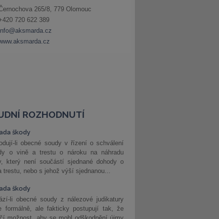
UDNÍ ROZHODNUTÍ
ada škody
dují-li obecné soudy v řízení o schválení
dy o vině a trestu o nároku na náhradu
y, který není součástí sjednané dohody o
a trestu, nebo s jehož výší sjednanou...
ada škody
zí-li obecné soudy z nálezové judikatury
 formálně, ale fakticky postupují tak, že
učí možnost, aby se mohl odškodnění újmy