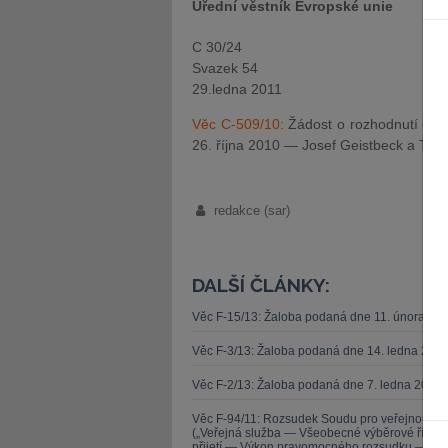
Úřední věstník Evropské unie
C 30/24
Svazek 54
29.ledna 2011
Věc C-509/10:
Žádost o rozhodnutí o p
26. října 2010 — Josef Geistbeck a Th
redakce (sar)
DALŠÍ ČLÁNKY:
Věc F-15/13: Žaloba podaná dne 11. února 20
Věc F-3/13: Žaloba podaná dne 14. ledna 201
Věc F-2/13: Žaloba podaná dne 7. ledna 2013 
Věc F-94/11: Rozsudek Soudu pro veřejnou sl
(„Veřejná služba — Všeobecné výběrové řízen
přijetí — Výkon pravomocného rozsudku — Zása