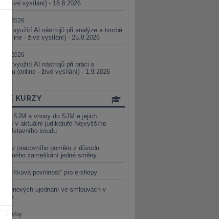
ne - živé vysílání) - 18.8.2026
5.08.2026
ické využití AI nástrojů při analýze a tvorbě
 (online - živé vysílání) - 25.8.2026
1.09.2026
ické využití AI nástrojů při práci s
aturou (online - živé vysílání) - 1.9.2026
INE KURZY
y ze SJM a vnosy do SJM a jejich
izace v aktuální judikatuře Nejvyššího
u a Ústavního soudu
věď z pracovního poměru z důvodu
luveného zameškání jedné směny
„tlačítková povinnost“ pro e-shopy
a cenových ujednání ve smlouvách v
etice
é stavby