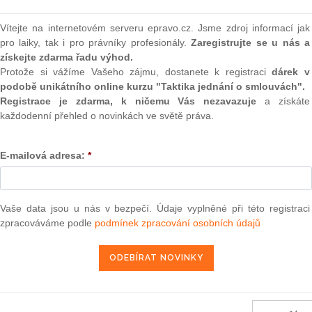
(onli
Vítejte na internetovém serveru epravo.cz. Jsme zdroj informací jak
2
pro laiky, tak i pro právníky profesionály.
Zaregistrujte se u nás a
Prakt
smluv
získejte zdarma řadu výhod.
Protože si vážíme Vašeho zájmu, dostanete k registraci
dárek v
0
ředběžné otázce podaná Bundesgerichtshof (Německo) dne
podobě unikátního online kurzu "Taktika jednání o smlouvách".
Prakt
omas Geistbeck v. Saatgut-Treuhandverwaltungs GmbH
Registrace je zdarma, k ničemu Vás nezavazuje
a získáte
judik
každodenní přehled o novinkách ve světě práva.
ONL
29. 1. 2011
E-mailová adresa:
*
Vnos
valor
soud
Vaše data jsou u nás v bezpečí. Údaje vyplněné při této registraci
Výpo
13 — ZZ v. Komise
neom
zpracováváme podle
podmínek zpracování osobních údajů
3 — CK v. Komise
Nová 
— ZZ v. Komise
Změn
energ
užbu (druhého senátu) ze dne 21. března 2013 — Brune v. Komise
í — Zrušení rozhodnutí o nezapsání na seznam uchazečů vhodných k
Čern
da legality — Námitka protiprávnosti vznesená proti rozhodnutí o