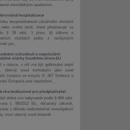
obené mimořádnými opatřeními...
brovolná hospitalizace
ínku bezprostřednosti závažného ohrožení
 nebo svého okolí, která představuje ve
lu § 38 odst. 1 písm. b) zákona o
votních službách jednu z nezbytných
nek pro...
odnění rozhodnutí o nepoložení
běžné otázky Soudnímu dvoru EU
 v otázce, v níž má být aplikováno unijní
o, obecný soud rozhodující jako soud
dní instance ve smyslu čl. 267 Smlouvy o
vání Evropské unie nepoložení...
 víra (exkluzivně pro předplatitele)
 být dobrá víra nabyvatele podle § 984 odst.
kona č. 89/2012 Sb., občanský zákoník,
cena z důvodu nedostatečné investigativní
ity, musí obecný soud ústavně...