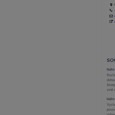
SO
Náhr
Rozho
doho
škod
vině 
Náhr
Vychá
pouze
vylo