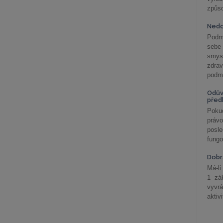
způs
Nedo
Podm
sebe
smys
zdra
podmí
Odův
před
Pokud
práv
posle
fungo
Dobrá
Má-li
1 zá
vyvrá
aktiv