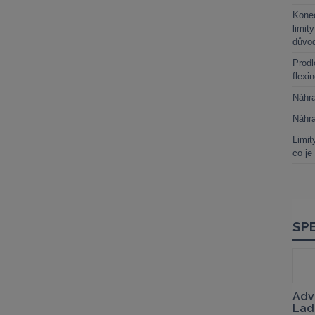
Kone
limit
důvo
Prodl
flexi
Náhr
Náhr
Limit
co je