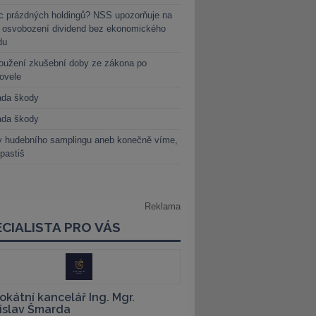
c prázdných holdingů? NSS upozorňuje na
y osvobození dividend bez ekonomického
du
oužení zkušební doby ze zákona po
novele
ada škody
ada škody
y hudebního samplingu aneb konečně víme,
 pastiš