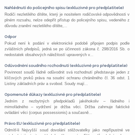
Nahlédnutí do policejního spisu (exkluzivně pro předplatitele)
Rodiči nezletilého dítěte, který je nositelem rodičovské odpovědnosti v
plném rozsahu, nelze odepřít přístup do policejního spisu, vedeného z
důvodu zranění nezletilého dítěte,...
Odpor
Pokud není k podání v elektronické podobě připojen podpis podle
zvláštních předpisů, jedná se po účinnosti zákona č. 298/2016 Sb. o
nedostatek obsahových náležitostí upravených v...
Odůvodnění soudního rozhodnutí (exkluzivně pro předplatitele)
Povinnost soudů řádně odůvodnit svá rozhodnutí představuje jeden z
klíčových prvků práva na soudní ochranu chráněného čl. 36 odst. 1
Listiny základních práv a svobod. Soudy mají...
Opomenuté důkazy (exkluzivně pro předplatitele)
Jedním z nezbytných předpokladů jakéhokoliv – řádného i
mimořádného – vydržení je držba věci. Držba zahrnuje faktické
ovládání věci (corpus possessionis) a současně...
Právo EU (exkluzivně pro předplatitele)
Odmítl-li Nejvyšší soud dovolání stěžovatelky jako nepřípustné ve