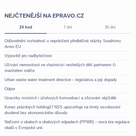
NEJČTENĚJŠÍ NA EPRAVO.CZ
24 hod
7 dní
30 dní
Odůvodnění rozhodnutí o nepoložení předběžné otázky Soudnímu
dvoru EU
Výpověď pro nadbytečnost
Užívání nemovitosti ve vlastnictví nezletilých dětí partnerem či
manželem rodiče
Urban waste water treatment directive – legislativa a její dopady
Odpor
Uzavírky místních i účelových komunikací a zřizování objížděk
Konec prázdných holdingů? NSS upozorňuje na limity osvobození
dividend bez ekonomického důvodu
Nařízení o obalech a obalových odpadech (PPWR) – nová éra regulace
obalů v Evropské unii