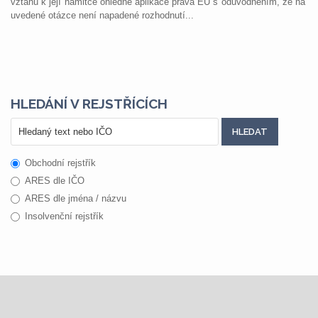
vztahu k její námitce ohledně aplikace práva EU s odůvodněním, že na
uvedené otázce není napadené rozhodnutí...
HLEDÁNÍ V REJSTŘÍCÍCH
Obchodní rejstřík
ARES dle IČO
ARES dle jména / názvu
Insolvenční rejstřík