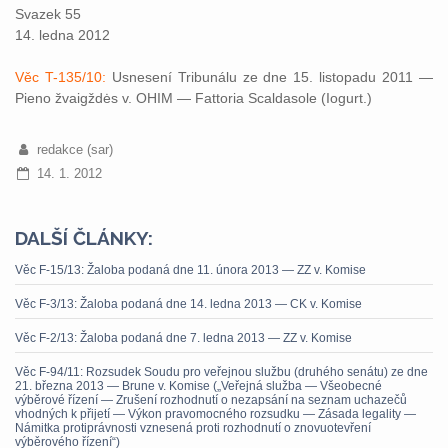
Svazek 55
14. ledna 2012
Věc T-135/10:
Usnesení Tribunálu ze dne 15. listopadu 2011 —
Pieno žvaigždės v. OHIM — Fattoria Scaldasole (Iogurt.)
redakce (sar)
14. 1. 2012
DALŠÍ ČLÁNKY:
Věc F-15/13: Žaloba podaná dne 11. února 2013 — ZZ v. Komise
Věc F-3/13: Žaloba podaná dne 14. ledna 2013 — CK v. Komise
Věc F-2/13: Žaloba podaná dne 7. ledna 2013 — ZZ v. Komise
Věc F-94/11: Rozsudek Soudu pro veřejnou službu (druhého senátu) ze dne
21. března 2013 — Brune v. Komise („Veřejná služba — Všeobecné
výběrové řízení — Zrušení rozhodnutí o nezapsání na seznam uchazečů
vhodných k přijetí — Výkon pravomocného rozsudku — Zásada legality —
Námitka protiprávnosti vznesená proti rozhodnutí o znovuotevření
výběrového řízení“)