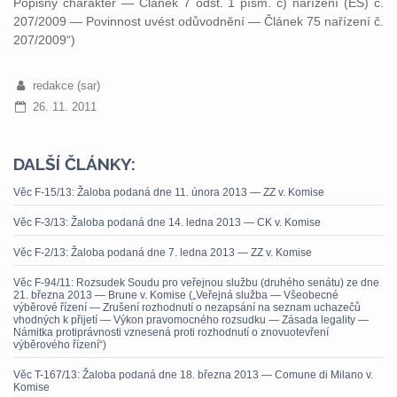
Popisný charakter — Článek 7 odst. 1 písm. c) nařízení (ES) č.
207/2009 — Povinnost uvést odůvodnění — Článek 75 nařízení č.
207/2009“)
redakce (sar)
26. 11. 2011
DALŠÍ ČLÁNKY:
Věc F-15/13: Žaloba podaná dne 11. února 2013 — ZZ v. Komise
Věc F-3/13: Žaloba podaná dne 14. ledna 2013 — CK v. Komise
Věc F-2/13: Žaloba podaná dne 7. ledna 2013 — ZZ v. Komise
Věc F-94/11: Rozsudek Soudu pro veřejnou službu (druhého senátu) ze dne
21. března 2013 — Brune v. Komise („Veřejná služba — Všeobecné
výběrové řízení — Zrušení rozhodnutí o nezapsání na seznam uchazečů
vhodných k přijetí — Výkon pravomocného rozsudku — Zásada legality —
Námitka protiprávnosti vznesená proti rozhodnutí o znovuotevření
výběrového řízení“)
Věc T-167/13: Žaloba podaná dne 18. března 2013 — Comune di Milano v.
Komise