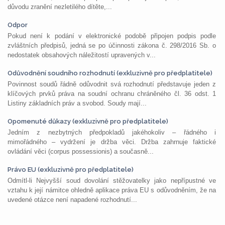
důvodu zranění nezletilého dítěte,...
Odpor
Pokud není k podání v elektronické podobě připojen podpis podle
zvláštních předpisů, jedná se po účinnosti zákona č. 298/2016 Sb. o
nedostatek obsahových náležitostí upravených v...
Odůvodnění soudního rozhodnutí (exkluzivně pro předplatitele)
Povinnost soudů řádně odůvodnit svá rozhodnutí představuje jeden z
klíčových prvků práva na soudní ochranu chráněného čl. 36 odst. 1
Listiny základních práv a svobod. Soudy mají...
Opomenuté důkazy (exkluzivně pro předplatitele)
Jedním z nezbytných předpokladů jakéhokoliv – řádného i
mimořádného – vydržení je držba věci. Držba zahrnuje faktické
ovládání věci (corpus possessionis) a současně...
Právo EU (exkluzivně pro předplatitele)
Odmítl-li Nejvyšší soud dovolání stěžovatelky jako nepřípustné ve
vztahu k její námitce ohledně aplikace práva EU s odůvodněním, že na
uvedené otázce není napadené rozhodnutí...