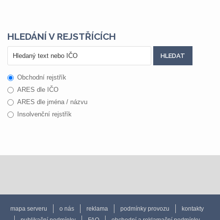
HLEDÁNÍ V REJSTŘÍCÍCH
Obchodní rejstřík
ARES dle IČO
ARES dle jména / názvu
Insolvenční rejstřík
mapa serveru
o nás
reklama
podmínky provozu
kontakty