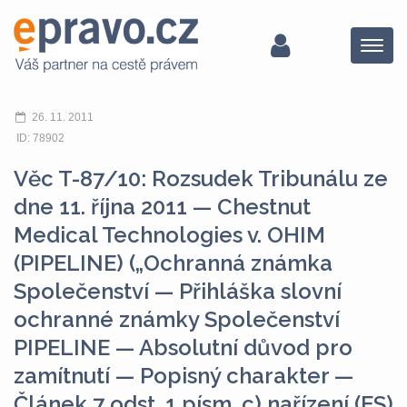
Menu
26. 11. 2011
ID: 78902
Věc T-87/10: Rozsudek Tribunálu ze
dne 11. října 2011 — Chestnut
Medical Technologies v. OHIM
(PIPELINE) („Ochranná známka
Společenství — Přihláška slovní
ochranné známky Společenství
PIPELINE — Absolutní důvod pro
zamítnutí — Popisný charakter —
Článek 7 odst. 1 písm. c) nařízení (ES)