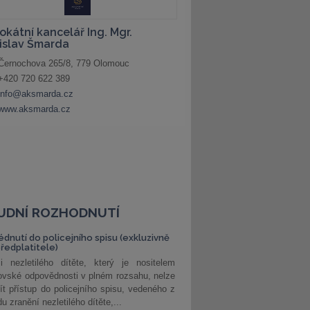
UDNÍ ROZHODNUTÍ
édnutí do policejního spisu (exkluzivně
předplatitele)
i nezletilého dítěte, který je nositelem
ovské odpovědnosti v plném rozsahu, nelze
ít přístup do policejního spisu, vedeného z
u zranění nezletilého dítěte,...