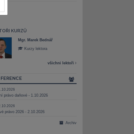
TOŘI KURZŮ
Mgr. Marek Bednář
Mgr. Veronika 
Kurzy lektora
Kurzy lektora
všichni lektoři
FERENCE
1.10.2026
ní právo daňové - 1.10.2026
2.10.2026
é právo 2026 - 2.10.2026
Archiv