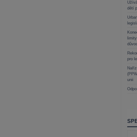
Užívá
dětí 
Urban
legis
Kone
limit
důvo
Rekor
pro l
Naříz
(PPWR
unii
Odpo