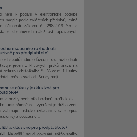
or
d není k podání v elektronické podobě
jen podpis podle zvláštních předpisů, jedná
o účinnosti zákona č. 298/2016 Sb. o
statek obsahových náležitostí upravených
odnění soudního rozhodnutí
luzivně pro předplatitele)
nost soudů řádně odůvodnit svá rozhodnutí
stavuje jeden z klíčových prvků práva na
í ochranu chráněného čl. 36 odst. 1 Listiny
dních práv a svobod. Soudy mají...
enuté důkazy (exkluzivně pro
platitele)
m z nezbytných předpokladů jakéhokoliv –
ho i mimořádného – vydržení je držba věci.
 zahrnuje faktické ovládání věci (corpus
ssionis) a současně...
o EU (exkluzivně pro předplatitele)
l-li Nejvyšší soud dovolání stěžovatelky