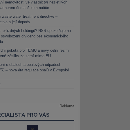
ní nemovitosti ve vlastnictví nezletilých
partnerem či manželem rodiče
 waste water treatment directive –
lativa a její dopady
c prázdných holdingů? NSS upozorňuje na
y osvobození dividend bez ekonomického
du
dní pokuta pro TEMU a nový celní režim
evné zásilky ze zemí mimo EU
ení o obalech a obalových odpadech
) – nová éra regulace obalů v Evropské
r