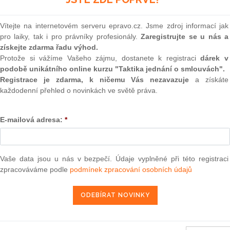
(onli
KOUPIT
2
Vítejte na internetovém serveru epravo.cz. Jsme zdroj informací jak
Prakt
pro laiky, tak i pro právníky profesionály.
Zaregistrujte se u nás a
smluv
získejte zdarma řadu výhod.
0
Protože si vážíme Vašeho zájmu, dostanete k registraci
dárek v
Prakt
podobě unikátního online kurzu "Taktika jednání o smlouvách".
avděpodobnost skutkového stavu matematicky vyjádřit?
judik
Registrace je zdarma, k ničemu Vás nezavazuje
a získáte
sou principy skutkové argumentace a zdůvodňování důkazů?
každodenní přehled o novinkách ve světě práva.
dlivý proces?
ONL
orova knižního debutu Hledání pravdy v civilním procesu
e soustředí na otázku, co je správné důkazní právo. Na
E-mailová adresa:
*
Vnos
kapitoly o skutkové argumentaci, principech odůvodňování
valor
m rozměru dokazování. Autor s podporou bohaté zahraniční
soud
rimárně vnímat jako epistemologický fenomén, který zákon až
Výpo
 teorie správnosti důkazu, která originálně začleňuje teorie
Vaše data jsou u nás v bezpečí. Údaje vyplněné při této registraci
neom
ého stavu.
zpracováváme podle
podmínek zpracování osobních údajů
nosnou publikací. Je apelem na nutnost vybudování hlubších
Nová 
zního práva. Zároveň je napsána čtivým, poutavým stylem.
Změn
h obecné teorie práva i práva procesního a má všechny
energ
tulem pro studenty právnických fakult i pro kolegy z právní
oboru.“
Čern