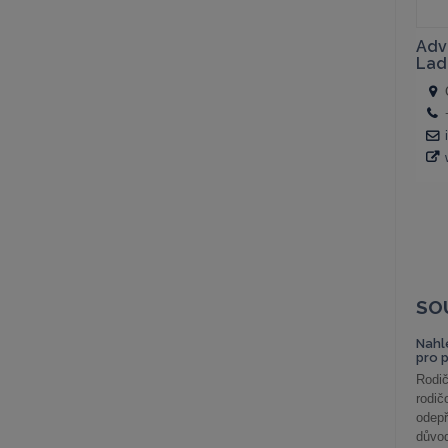
SO
Nahl
pro 
Rodič
rodič
odepř
důvod