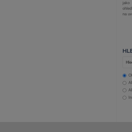
jako
ohle
na uv
HLE
O
A
A
In