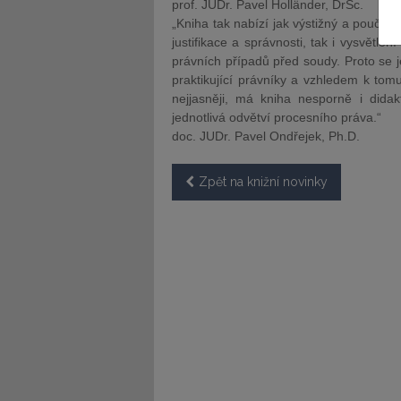
prof. JUDr. Pavel Holländer, DrSc.
„Kniha tak nabízí jak výstižný a poučen
justifikace a správnosti, tak i vysvětl
právních případů před soudy. Proto se j
praktikující právníky a vzhledem k tomu,
nejjasněji, má kniha nesporně i didak
jednotlivá odvětví procesního práva.“
JUDr. Tomáš Nielsen
JUDr. Tom
doc. JUDr. Pavel Ondřejek, Ph.D.
Kurzy lektora
Kurzy le
Zpět na knižní novinky