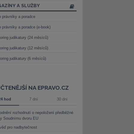
AZÍNY A SLUŽBY
o právníky a poradce
o právníky a poradce (e-book)
oring judikatury (24 měsíců)
oring judikatury (12 měsíců)
oring judikatury (6 měsíců)
JČTENĚJŠÍ NA EPRAVO.CZ
24 hod
7 dní
30 dní
dnění rozhodnutí o nepoložení předběžné
ky Soudnímu dvoru EU
věď pro nadbytečnost