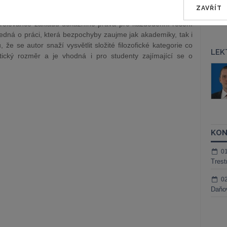
ZAVŘÍT
ý exkurz k filozofickým kategoriím pravdy, pravděpodobnosti,
ení relevance základů důkazního práva pro každodenní řešení
edná o práci, která bezpochyby zaujme jak akademiky, tak i
 že se autor snaží vysvětlit složité filozofické kategorie co
LEK
tický rozměr a je vhodná i pro studenty zajímající se o
áš Sokol
JUDr. Martin Maisner, Ph.D.,
MCIArb
ktora
Kurzy lektora
KON
0
Trest
0
Daňov