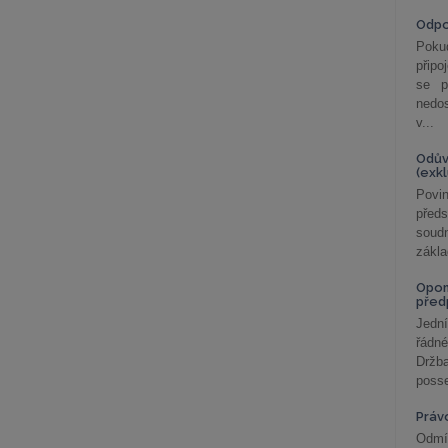
Odp
Poku
připo
se p
nedo
v...
Odův
(exk
Povin
před
soudn
zákla
Opom
před
Jední
řádné
Držba
posse
Práv
Odmít