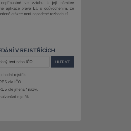
 nepřípustné ve vztahu k její námitce
dně aplikace práva EU s odůvodněním, že
edené otázce není napadené rozhodnutí...
DÁNÍ V REJSTŘÍCÍCH
bchodní rejstřík
RES dle IČO
RES dle jména / názvu
solvenční rejstřík