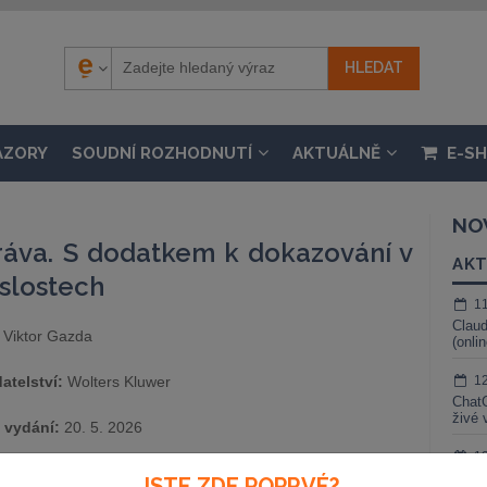
ÁZORY
SOUDNÍ ROZHODNUTÍ
AKTUÁLNĚ
E-S
NO
práva. S dodatkem k dokazování v
AKT
slostech
1
Claud
Viktor Gazda
(onli
atelství:
Wolters Kluwer
1
ChatG
živé 
 vydání:
20. 5. 2026
1
Gemin
JSTE ZDE POPRVÉ?