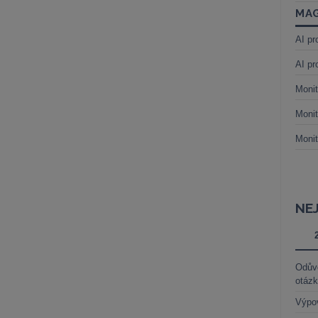
MAG
AI pr
AI pr
Monit
Monit
Monit
NE
Odůvo
otáz
Výpo