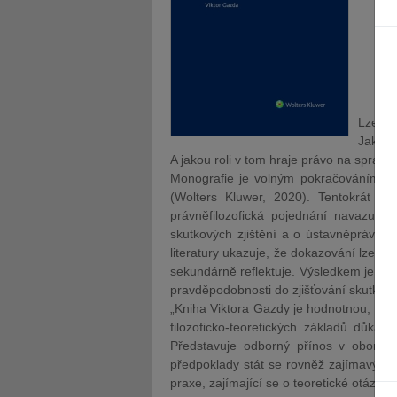
Lze pr
Jaké j
A jakou roli v tom hraje právo na sprave
Monografie je volným pokračováním aut
(Wolters Kluwer, 2020). Tentokrát s
právněfilozofická pojednání navazují 
skutkových zjištění a o ústavněprávní
literatury ukazuje, že dokazování lze p
sekundárně reflektuje. Výsledkem je nová
pravděpodobnosti do zjišťování skutkov
„Kniha Viktora Gazdy je hodnotnou, pří
filozoficko-teoretických základů důka
Představuje odborný přínos v oborec
předpoklady stát se rovněž zajímavým ti
praxe, zajímající se o teoretické otázky 