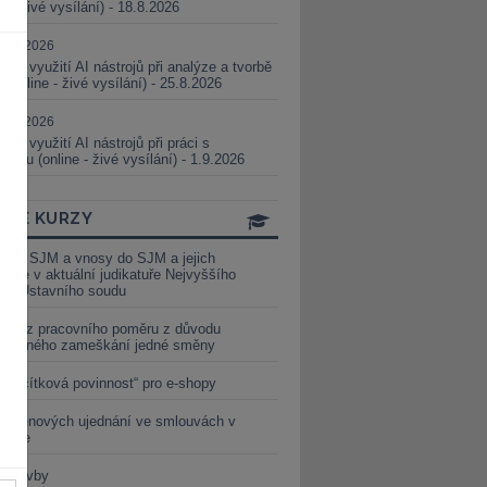
ne - živé vysílání) - 18.8.2026
5.08.2026
ické využití AI nástrojů při analýze a tvorbě
 (online - živé vysílání) - 25.8.2026
1.09.2026
ické využití AI nástrojů při práci s
aturou (online - živé vysílání) - 1.9.2026
INE KURZY
y ze SJM a vnosy do SJM a jejich
izace v aktuální judikatuře Nejvyššího
u a Ústavního soudu
věď z pracovního poměru z důvodu
luveného zameškání jedné směny
„tlačítková povinnost“ pro e-shopy
a cenových ujednání ve smlouvách v
etice
é stavby