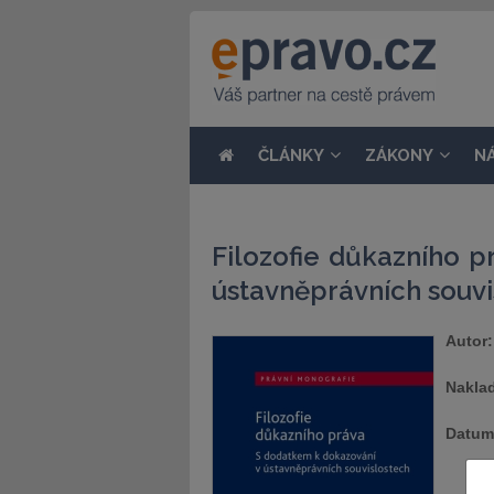
ČLÁNKY
ZÁKONY
N
Filozofie důkazního 
ústavněprávních souvi
Autor:
Naklad
Datum