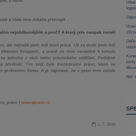
 teple, u moře.
Urban
legis
?
Odpo
káté a stále mne dokáže překvapit.
Uzaví
aším nejoblíbenějším a proč? A který jste naopak neměl
zřizo
Odůvo
í, ale nejradši jsem měl teorii práva. Už za studií jsem měl
otáz
m Viktorem Knappem, a právě on mne nenásilně k tomuto
Kone
i za jednoho z otců mého právnického vzdělání. Podobné
limit
ý předmět. Tím totiž bylo mezinárodní právo, které se
důvo
o profesního života. A je zajímavé, že v praxi mne začalo
Než s
ra, právo |
www.epravo.cz
1. 7. 2016