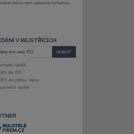
edené otázce není napadené rozhodnutí...
DÁNÍ V REJSTŘÍCÍCH
bchodní rejstřík
RES dle IČO
RES dle jména / názvu
solvenční rejstřík
RTNER