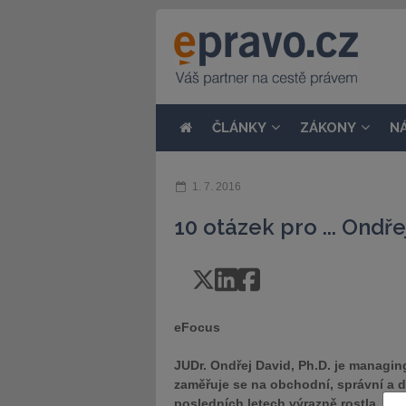
ČLÁNKY
ZÁKONY
N
1. 7. 2016
10 otázek pro ... Ondř
eFocus
JUDr. Ondřej David, Ph.D. je managin
zaměřuje se na obchodní, správní a d
posledních letech výrazně rostla. Tý