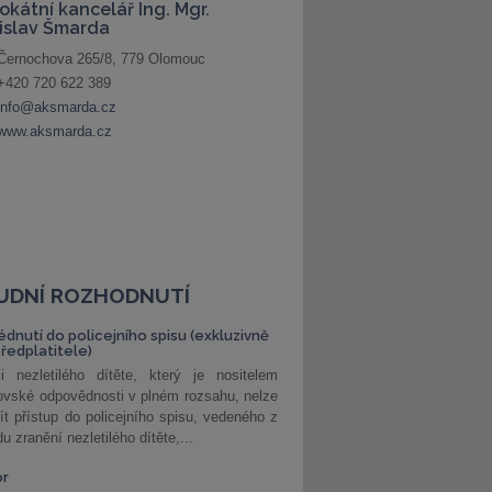
UDNÍ ROZHODNUTÍ
édnutí do policejního spisu (exkluzivně
předplatitele)
i nezletilého dítěte, který je nositelem
ovské odpovědnosti v plném rozsahu, nelze
ít přístup do policejního spisu, vedeného z
u zranění nezletilého dítěte,...
or