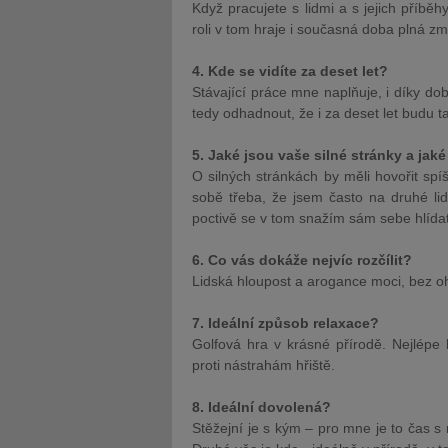
Když pracujete s lidmi a s jejich příběh
roli v tom hraje i současná doba plná z
4. Kde se vidíte za deset let?
Stávající práce mne naplňuje, i díky do
tedy odhadnout, že i za deset let budu t
5. Jaké jsou vaše silné stránky a jaké
O silných stránkách by měli hovořit spíš
sobě třeba, že jsem často na druhé lid
poctivě se v tom snažím sám sebe hlídat
6. Co vás dokáže nejvíc rozčílit?
Lidská hloupost a arogance moci, bez oh
7. Ideální způsob relaxace?
Golfová hra v krásné přírodě. Nejlépe
proti nástrahám hřiště.
8. Ideální dovolená?
Stěžejní je s kým – pro mne je to čas s