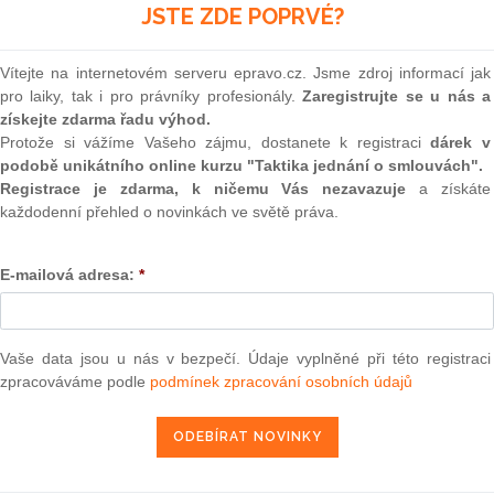
(onli
JSTE ZDE POPRVÉ?
m víc, než „jen“ právní služby, a to především v
2
Prakt
Vítejte na internetovém serveru epravo.cz. Jsme zdroj informací jak
smluv
m?
pro laiky, tak i pro právníky profesionály.
Zaregistrujte se u nás a
bych se rozhodl stát se právníkem. V mládí většina lidí
získejte zdarma řadu výhod.
0
 nemůže mít. V tom jsem nebyl výjimka. Velký vliv měly
Protože si vážíme Vašeho zájmu, dostanete k registraci
dárek v
Prakt
odiče a blízcí přátelé. Díky nim jsem získal zájem o dvě
judik
podobě unikátního online kurzu "Taktika jednání o smlouvách".
nikání, ke kterému mi přišlo právnické vzdělání užitečné.
Registrace je zdarma, k ničemu Vás nezavazuje
a získáte
 po letech se vrátil k myšlence studia práv. A nelituji toho.
každodenní přehled o novinkách ve světě práva.
ONL
ískal i přátele a potkal lidi, kteří se mi stali lidskými i
Vnos
E-mailová adresa:
*
valor
soud
Výpo
neom
Vaše data jsou u nás v bezpečí. Údaje vyplněné při této registraci
epravo.cz?
zpracováváme podle
podmínek zpracování osobních údajů
Nová 
a jako dárek Vám zašleme aktuální online kurz na využití
Změn
energ
REGISTROVAT ZDE
Čern