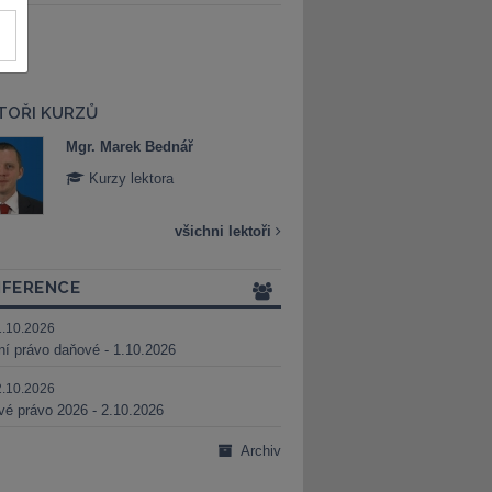
TOŘI KURZŮ
Mgr. Marek Bednář
Mgr. Veronika 
Kurzy lektora
Kurzy lektora
všichni lektoři
FERENCE
1.10.2026
ní právo daňové - 1.10.2026
2.10.2026
é právo 2026 - 2.10.2026
Archiv