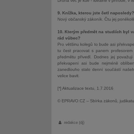
Druhá věc je kde - ideálně v přírodě, v
9. Knížka, kterou jste četl naposledy
Nový občanský zákoník. Čtu jej poněkoli
10. Kterým předmět na studiích byl v
rád vůbec?
Pro většinu kolegů to bude asi překvapen
tu čest pracovat s panem profesore
předmětu přivedl. Dodnes jej považuj
překvapení asi bude nejméně oblíben
zanedlouho stalo denní součástí našeh
velice bavit.
[*] Aktualizace textu, 1.7.2016
© EPRAVO.CZ – Sbírka zákonů, judikatu
redakce (dj)