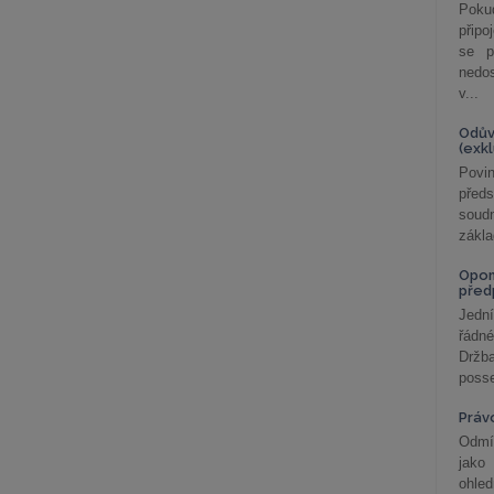
Poku
připo
se p
nedo
v...
Odův
(exk
Povin
před
soudn
zákla
Opom
před
Jední
řádné
Držba
posse
Práv
Odmít
jako
ohle