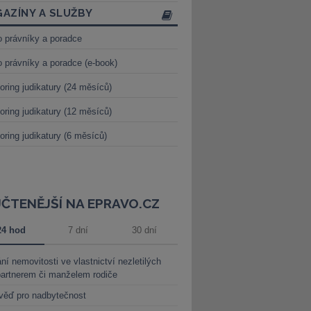
AZÍNY A SLUŽBY
o právníky a poradce
o právníky a poradce (e-book)
oring judikatury (24 měsíců)
oring judikatury (12 měsíců)
oring judikatury (6 měsíců)
JČTENĚJŠÍ NA EPRAVO.CZ
24 hod
7 dní
30 dní
ní nemovitosti ve vlastnictví nezletilých
partnerem či manželem rodiče
věď pro nadbytečnost