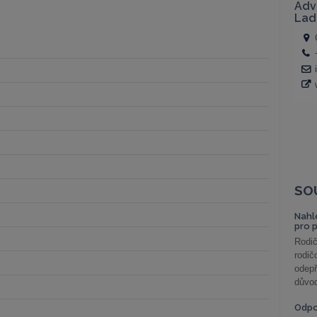
SO
Nahl
pro 
Rodič
rodič
odepř
důvod
Odp