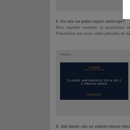
2. Co vás na práci nejvíc motivuje?
Mou největší motivací je poznávání st
Právničina má navíc velké přesahy do ši
JUDr. Tomáš Nielsen
JUDr. Tom
Kurzy lektora
Kurzy le
Reklama
3. Jak často vás ve vašem oboru něc