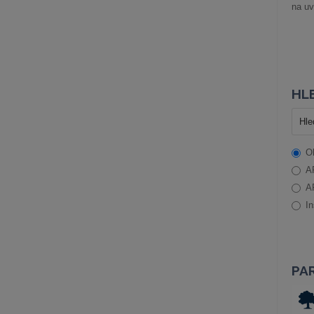
na uv
HLE
O
A
A
In
PA