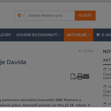
ÁZORY
SOUDNÍ ROZHODNUTÍ
AKTUÁLNĚ
E-S
NO
ID: 101630
AKT
eje Davida
1
Claud
(onli
1
ChatG
živé 
g partnerem advokátní kanceláře DBK Partners a
1
aňové právo. Kancelář působí na trhu již 18. rokem. V
Gemin
m posilovali hlavně o zkušené právníky s dlouholetou