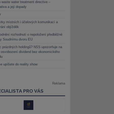
 waste water treatment directive –
lativa a její dopady
r
rky místních i účelových komunikací a
vání objížděk
dnění rozhodnutí o nepoložení předběžné
ky Soudnímu dvoru EU
c prázdných holdingů? NSS upozorňuje na
y osvobození dividend bez ekonomického
du
e upíšete do reality show