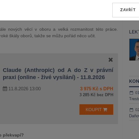
ZAVŘÍT
ále nových věcí v oboru a velká rozmanitost této práce.
LEK
roké škály oborů, takže se můžu pořád něco učit.
áš Sokol
JUDr. Martin Maisner, Ph.D.,
MCIArb
ktora
Kurzy lektora
Claude (Anthropic) od A do Z v právní
praxi (online - živé vysílání) - 11.8.2026
KON
11.8.2026 13:00
3 975 Kč s DPH
0
3 285 Kč bez DPH
Trest
KOUPIT
0
Daňov
o překvapí?