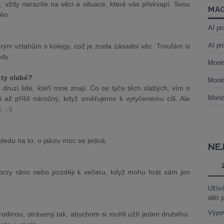
y, vždy narazíte na věci a situace, které vás překvapí. Svou
MAG
měn.
AI pr
AI pr
brým vztahům s kolegy, což je zcela zásadní věc. Troufám si
ady.
Monit
 ty slabé?
Monit
 druzí lidé, kteří mne znají. Co se týče těch slabých, vím o
Monit
i až příliš náročný, když směřujeme k vytyčenému cíli. Ale
. :-)
ledu na to, o jakou moc se jedná.
NE
 brzy ráno nebo později k večeru, když mohu hrát sám jen
Užívá
dětí 
Výpo
 rodinou, strávený tak, abychom si mohli užít jeden druhého.