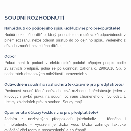
SOUDNÍ ROZHODNUTÍ
Nahlédnutí do policejního spisu (exkluzivně pro předplatitele)
Rodiči nezletilého dítěte, který je nositelem rodičovské odpovědnosti v
plném rozsahu, nelze odepřít přístup do policejního spisu, vedeného z
důvodu zranění nezletilého dítěte,...
Odpor
Pokud není k podání v elektronické podobě připojen podpis podle
zvláštních předpisů, jedná se po účinnosti zákona č. 298/2016 Sb. o
nedostatek obsahových náležitostí upravených v...
Odůvodnění soudního rozhodnutí (exkluzivně pro předplatitele)
Povinnost soudů řádně odůvodnit svá rozhodnutí představuje jeden z
klíčových prvků práva na soudní ochranu chráněného čl. 36 odst. 1
Listiny základních práv a svobod. Soudy mají...
Opomenuté důkazy (exkluzivně pro předplatitele)
Jedním z nezbytných předpokladů jakéhokoliv – řádného i
mimořádného – vydržení je držba věci. Držba zahrnuje faktické
ovládání věci (corpus possessionis) a současně...