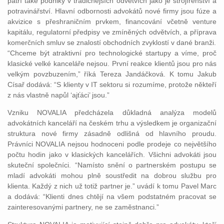
patří také podniky v tradičnějších odvětvích jako je strojírenství a
potravinářství. Hlavní odbornosti advokátů nové firmy jsou fúze a
akvizice s přeshraničním prvkem, financování včetně venture
kapitálu, regulatorní předpisy ve zmíněných odvětvích, a příprava
komerčních smluv se znalostí obchodních zvyklostí v dané branži.
“Chceme být atraktivní pro technologické startupy a víme, proč
klasické velké kanceláře nejsou. První reakce klientů jsou pro nás
velkým povzbuzením,” říká Tereza Jandáčková. K tomu Jakub
Císař dodává: “S klienty v IT sektoru si rozumíme, protože někteří
z nás vlastně napůl ‘ajťáci’ jsou.”
Vzniku NOVALIA předcházela důkladná analýza modelů
advokátních kanceláří na českém trhu a výsledkem je organizační
struktura nové firmy zásadně odlišná od hlavního proudu.
Právníci NOVALIA nejsou hodnoceni podle prodeje co největšího
počtu hodin jako v klasických kancelářích. Všichni advokáti jsou
skuteční společníci. “Namísto snění o partnerském postupu se
mladí advokáti mohou plně soustředit na dobrou službu pro
klienta. Každý z nich už totiž partner je.” uvádí k tomu Pavel Marc
a dodává: “Klienti dnes chtějí na všem podstatném pracovat se
zainteresovanými partnery, ne se zaměstnanci.”