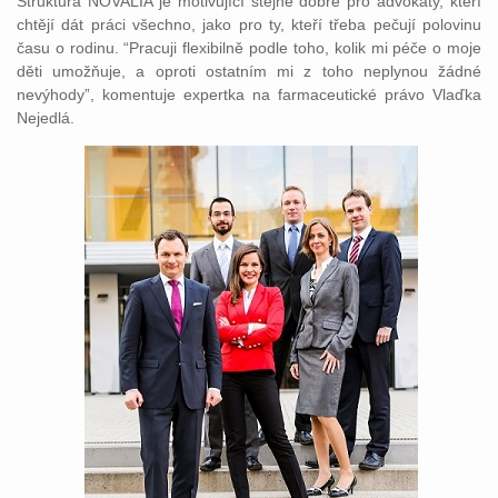
Struktura NOVALIA je motivující stejně dobře pro advokáty, kteří
chtějí dát práci všechno, jako pro ty, kteří třeba pečují polovinu
času o rodinu. “Pracuji flexibilně podle toho, kolik mi péče o moje
děti umožňuje, a oproti ostatním mi z toho neplynou žádné
nevýhody”, komentuje expertka na farmaceutické právo Vlaďka
Nejedlá.