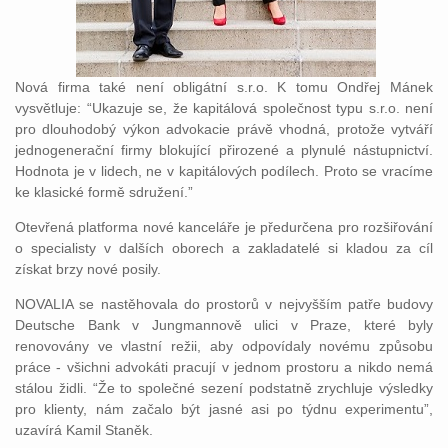
Nová firma také není obligátní s.r.o. K tomu Ondřej Mánek
vysvětluje: “Ukazuje se, že kapitálová společnost typu s.r.o. není
pro dlouhodobý výkon advokacie právě vhodná, protože vytváří
jednogenerační firmy blokující přirozené a plynulé nástupnictví.
Hodnota je v lidech, ne v kapitálových podílech. Proto se vracíme
ke klasické formě sdružení.”
Otevřená platforma nové kanceláře je předurčena pro rozšiřování
o specialisty v dalších oborech a zakladatelé si kladou za cíl
získat brzy nové posily.
NOVALIA se nastěhovala do prostorů v nejvyšším patře budovy
Deutsche Bank v Jungmannově ulici v Praze, které byly
renovovány ve vlastní režii, aby odpovídaly novému způsobu
práce - všichni advokáti pracují v jednom prostoru a nikdo nemá
stálou židli. “Že to společné sezení podstatně zrychluje výsledky
pro klienty, nám začalo být jasné asi po týdnu experimentu”,
uzavírá Kamil Staněk.