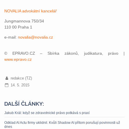
NOVALIA advokátní kancelář
Jungmannova 750/34​
110 00 Praha 1
e-mail:
novalia@novalia.cz
© EPRAVO.CZ – Sbírka zákonů, judikatura, právo |
www.epravo.cz
redakce (TZ)
14. 5. 2015
DALŠÍ ČLÁNKY:
Jakub Král: když se zdravotnické právo potkává s praxí
Odklad AI Actu firmy uklidnil. Kvůli Shadow AI přitom porušují povinnosti už
dnes