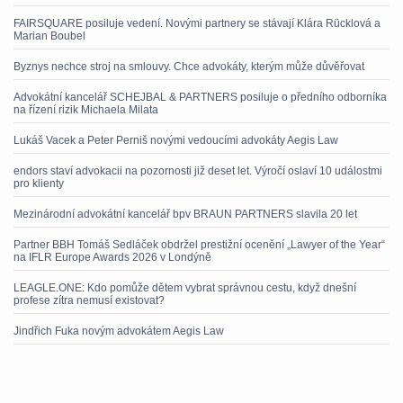
FAIRSQUARE posiluje vedení. Novými partnery se stávají Klára Rücklová a
Marian Boubel
Byznys nechce stroj na smlouvy. Chce advokáty, kterým může důvěřovat
Advokátní kancelář SCHEJBAL & PARTNERS posiluje o předního odborníka
na řízení rizik Michaela Milata
Lukáš Vacek a Peter Perniš novými vedoucími advokáty Aegis Law
endors staví advokacii na pozornosti již deset let. Výročí oslaví 10 událostmi
pro klienty
Mezinárodní advokátní kancelář bpv BRAUN PARTNERS slavila 20 let
Partner BBH Tomáš Sedláček obdržel prestižní ocenění „Lawyer of the Year“
na IFLR Europe Awards 2026 v Londýně
LEAGLE.ONE: Kdo pomůže dětem vybrat správnou cestu, když dnešní
profese zítra nemusí existovat?
Jindřich Fuka novým advokátem Aegis Law