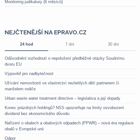
Monitoring judikatury (6 měsíců)
NEJČTENĚJŠÍ NA EPRAVO.CZ
24 hod
7 dní
30 dní
Odůvodnění rozhodnutí o nepoložení předběžné otázky Soudnímu
dvoru EU
Výpověď pro nadbytečnost
Užívání nemovitosti ve vlastnictví nezletilých dětí partnerem či
manželem rodiče
Urban waste water treatment directive – legislativa a její dopady
Konec prázdných holdingů? NSS upozorňuje na limity osvobození
dividend bez ekonomického důvodu
Nařízení o obalech a obalových odpadech (PPWR) – nová éra regulace
obalů v Evropské unii
Odpor