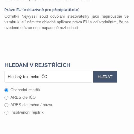
Právo EU (exkluzivně pro předplatitele)
Odmítl-li Nejvyšší soud dovolání stěžovatelky jako nepřípustné ve
vztahu k její námitce ohledně aplikace práva EU s odůvodněním, že na
uvedené otázce není napadené rozhodnutí...
HLEDÁNÍ V REJSTŘÍCÍCH
Obchodní rejstřík
ARES dle IČO
ARES dle jména / názvu
Insolvenční rejstřík