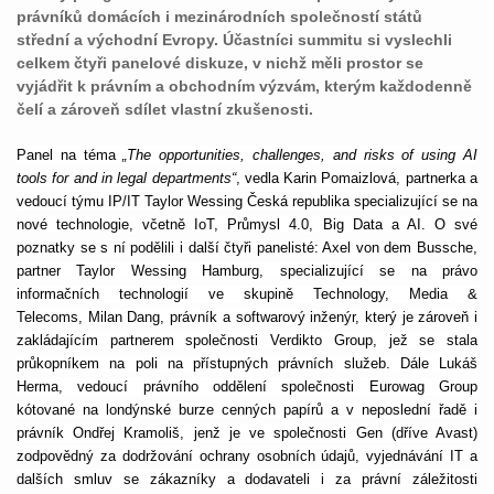
právníků domácích i mezinárodních společností států
střední a východní Evropy. Účastníci summitu si vyslechli
celkem čtyři panelové diskuze, v nichž měli prostor se
vyjádřit k právním a obchodním výzvám, kterým každodenně
čelí a zároveň sdílet vlastní zkušenosti.
Panel na téma
„The opportunities, challenges, and risks of using AI
tools for and in legal departments“
, vedla Karin Pomaizlová, partnerka a
vedoucí týmu IP/IT Taylor Wessing Česká republika specializující se na
nové technologie, včetně IoT, Průmysl 4.0, Big Data a AI. O své
poznatky se s ní podělili i další čtyři panelisté: Axel von dem Bussche,
partner Taylor Wessing Hamburg, specializující se
na právo
informačních technologií ve skupině Technology, Media &
Telecoms,
Milan Dang, právník a softwarový inženýr, který je zároveň i
zakládajícím partnerem společnosti Verdikto Group, jež se stala
průkopníkem na poli na přístupných právních služeb. Dále Lukáš
Herma, vedoucí právního oddělení společnosti Eurowag Group
kótované na londýnské burze cenných papírů a v neposlední řadě i
právník Ondřej Kramoliš, jenž je ve společnosti Gen (dříve Avast)
zodpovědný za dodržování ochrany osobních údajů, vyjednávání IT a
dalších smluv se zákazníky a dodavateli i za právní záležitosti