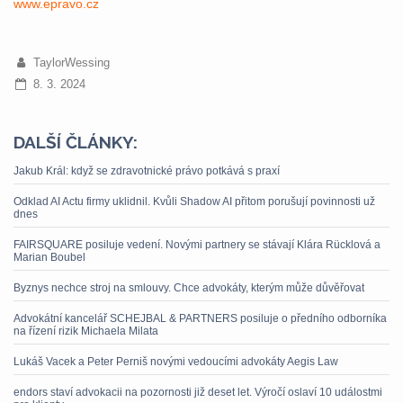
www.epravo.cz
TaylorWessing
8. 3. 2024
DALŠÍ ČLÁNKY:
Jakub Král: když se zdravotnické právo potkává s praxí
Odklad AI Actu firmy uklidnil. Kvůli Shadow AI přitom porušují povinnosti už
dnes
FAIRSQUARE posiluje vedení. Novými partnery se stávají Klára Rücklová a
Marian Boubel
Byznys nechce stroj na smlouvy. Chce advokáty, kterým může důvěřovat
Advokátní kancelář SCHEJBAL & PARTNERS posiluje o předního odborníka
na řízení rizik Michaela Milata
Lukáš Vacek a Peter Perniš novými vedoucími advokáty Aegis Law
endors staví advokacii na pozornosti již deset let. Výročí oslaví 10 událostmi