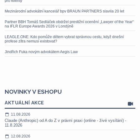
pro klienty
Mezinárodní advokátní kancelář bpv BRAUN PARTNERS slavila 20 let
Partner BBH Tomáš Sedláček obdržel prestižní ocenění „Lawyer of the Year“
na IFLR Europe Awards 2026 v Londýně
LEAGLE.ONE: Kdo pomůže dětem vybrat správnou cestu, když dnešní
profese zítra nemusí existovat?
Jindřich Fuka novým advokátem Aegis Law
NOVINKY V ESHOPU
AKTUÁLNÍ AKCE
11.08.2026
Claude (Anthropic) od A do Z v právní praxi (online - živé vysílání) -
11.8.2026
12.08.2026