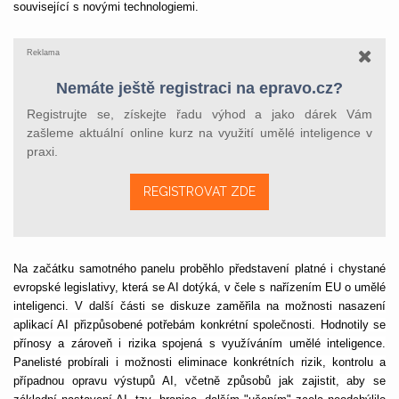
související s novými technologiemi.
Reklama
Nemáte ještě registraci na epravo.cz?
Registrujte se, získejte řadu výhod a jako dárek Vám
zašleme aktuální online kurz na využití umělé inteligence v
praxi.
REGISTROVAT ZDE
Na začátku samotného panelu proběhlo představení platné i chystané
evropské legislativy, která se AI dotýká, v čele s nařízením EU o umělé
inteligenci. V další části se diskuze zaměřila na možnosti nasazení
aplikací AI přizpůsobené potřebám konkrétní společnosti. Hodnotily se
přínosy a zároveň i rizika spojená s využíváním umělé inteligence.
Panelisté probírali i možnosti eliminace konkrétních rizik, kontrolu a
případnou opravu výstupů AI, včetně způsobů jak zajistit, aby se