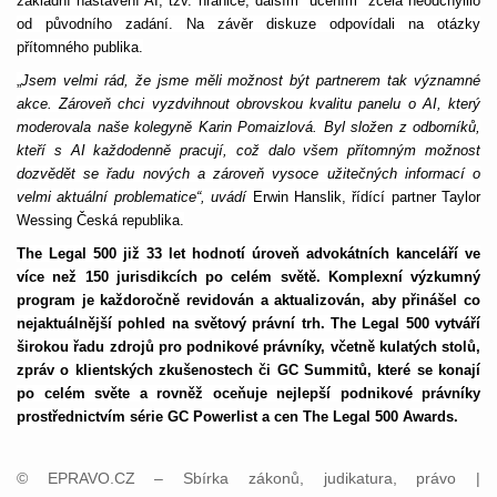
základní nastavení AI, tzv. hranice, dalším "učením" zcela neodchýlilo
od původního zadání. Na závěr diskuze odpovídali na otázky
přítomného publika.
„
Jsem velmi rád, že jsme měli možnost být partnerem tak významné
akce. Zároveň chci vyzdvihnout obrovskou kvalitu panelu o AI, který
moderovala naše kolegyně Karin Pomaizlová. Byl složen z odborníků,
kteří s AI každodenně pracují, což dalo všem přítomným možnost
dozvědět se řadu nových a zároveň vysoce užitečných informací o
velmi aktuální problematice“, uvádí
Erwin Hanslik, řídící partner Taylor
Wessing Česká republika.
The Legal 500 již 33 let hodnotí úroveň advokátních kanceláří ve
více než 150 jurisdikcích po celém světě. Komplexní výzkumný
program je každoročně revidován a aktualizován, aby přinášel co
nejaktuálnější pohled na světový právní trh. The Legal 500 vytváří
širokou řadu zdrojů pro podnikové právníky, včetně kulatých stolů,
zpráv o klientských zkušenostech či GC Summitů, které se konají
po celém světe a rovněž oceňuje nejlepší podnikové právníky
prostřednictvím série GC Powerlist a cen The Legal 500 Awards.
© EPRAVO.CZ – Sbírka zákonů, judikatura, právo |