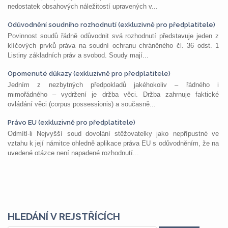
nedostatek obsahových náležitostí upravených v...
Odůvodnění soudního rozhodnutí (exkluzivně pro předplatitele)
Povinnost soudů řádně odůvodnit svá rozhodnutí představuje jeden z
klíčových prvků práva na soudní ochranu chráněného čl. 36 odst. 1
Listiny základních práv a svobod. Soudy mají...
Opomenuté důkazy (exkluzivně pro předplatitele)
Jedním z nezbytných předpokladů jakéhokoliv – řádného i
mimořádného – vydržení je držba věci. Držba zahrnuje faktické
ovládání věci (corpus possessionis) a současně...
Právo EU (exkluzivně pro předplatitele)
Odmítl-li Nejvyšší soud dovolání stěžovatelky jako nepřípustné ve
vztahu k její námitce ohledně aplikace práva EU s odůvodněním, že na
uvedené otázce není napadené rozhodnutí...
HLEDÁNÍ V REJSTŘÍCÍCH