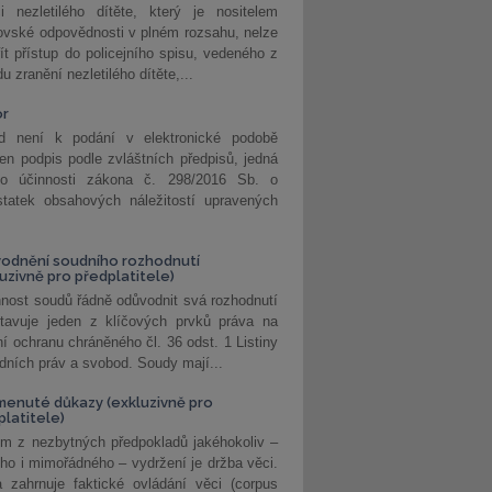
i nezletilého dítěte, který je nositelem
ovské odpovědnosti v plném rozsahu, nelze
ít přístup do policejního spisu, vedeného z
u zranění nezletilého dítěte,...
or
d není k podání v elektronické podobě
jen podpis podle zvláštních předpisů, jedná
o účinnosti zákona č. 298/2016 Sb. o
statek obsahových náležitostí upravených
odnění soudního rozhodnutí
luzivně pro předplatitele)
nost soudů řádně odůvodnit svá rozhodnutí
stavuje jeden z klíčových prvků práva na
í ochranu chráněného čl. 36 odst. 1 Listiny
dních práv a svobod. Soudy mají...
enuté důkazy (exkluzivně pro
platitele)
m z nezbytných předpokladů jakéhokoliv –
ho i mimořádného – vydržení je držba věci.
 zahrnuje faktické ovládání věci (corpus