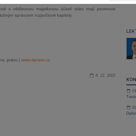
sti s většinovou majetkovou účastí státu mají povinnost
slušným správcem rozpočtové kapitoly.
LEK
áš Sokol
JUDr. Martin Maisner, Ph.D.,
MCIArb
ktora
Kurzy lektora
ra, právo |
www.epravo.cz
8. 12. 2003
KON
0
Trest
0
Daňov