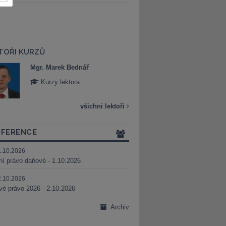
TOŘI KURZŮ
Mgr. Marek Bednář
Mgr. Veronika 
Kurzy lektora
Kurzy lektora
všichni lektoři
FERENCE
1.10.2026
ní právo daňové - 1.10.2026
2.10.2026
é právo 2026 - 2.10.2026
Archiv