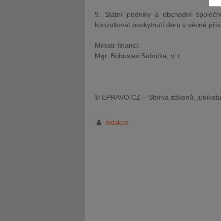
9. Státní podniky a obchodní společno
konzultovat poskytnutí daru s věcně pří
Ministr financí:
Mgr. Bohuslav Sobotka, v. r.
JUDr. Tomáš Nielsen
JUDr. Tom
Kurzy lektora
Kurzy le
© EPRAVO.CZ – Sbírka zákonů, judikatu
redakce