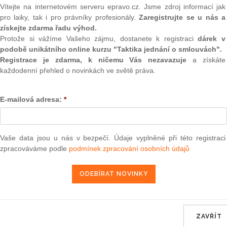
(onli
Vítejte na internetovém serveru epravo.cz. Jsme zdroj informací jak
pro laiky, tak i pro právníky profesionály.
Zaregistrujte se u nás a
orských darů státními podniky a obchodními
2
získejte zdarma řadu výhod.
u účasti státu uveřejněná ve Finančním zpravodaji č.
Prakt
Protože si vážíme Vašeho zájmu, dostanete k registraci
dárek v
smluv
šířená čj. 155/59 703/2000 ve Finančním zpravodaji č. 7-
podobě unikátního online kurzu "Taktika jednání o smlouvách".
nčním zpravodaji č. 2/2002 se doplňují ve smyslu
0
Registrace je zdarma, k ničemu Vás nezavazuje
a získáte
003 č. 725 takto
Prakt
každodenní přehled o novinkách ve světě práva.
judik
E-mailová adresa:
*
ONL
ytování sponzorských darů státními podniky a obchodními
Vnos
častí státu na základě usnesení vlády ze dne 16. července
valor
soud
Vaše data jsou u nás v bezpečí. Údaje vyplněné při této registraci
zpracováváme podle
podmínek zpracování osobních údajů
Výpo
808
neom
ských darů státními podniky a obchodními společnostmi s
Nová 
řejněná ve Finančním zpravodaji č. 4-5/1999 pod čj. 155/35
Změn
2000 ve Finančním zpravodaji č. 7-8/2000 a čj. 155/110
energ
2/2002 se doplňují ve smyslu usnesení vlády ze dne 16.
ZAVŘÍT
Čern