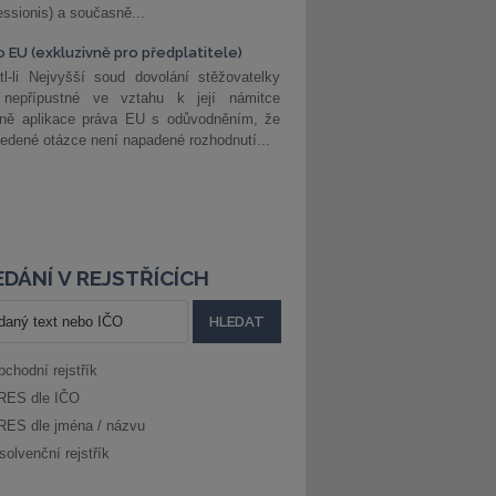
ssionis) a současně...
o EU (exkluzivně pro předplatitele)
l-li Nejvyšší soud dovolání stěžovatelky
 nepřípustné ve vztahu k její námitce
dně aplikace práva EU s odůvodněním, že
edené otázce není napadené rozhodnutí...
DÁNÍ V REJSTŘÍCÍCH
bchodní rejstřík
RES dle IČO
RES dle jména / názvu
solvenční rejstřík