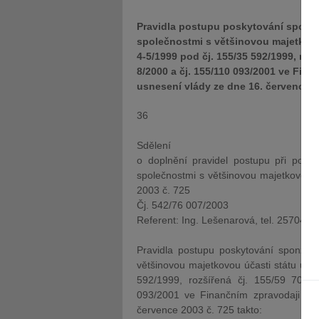
Pravidla postupu poskytování sponz
společnostmi s většinovou majetkovo
4-5/1999 pod čj. 155/35 592/1999, roz
8/2000 a čj. 155/110 093/2001 ve Fina
usnesení vlády ze dne 16. července 2
36
Sdělení
o doplnění pravidel postupu při posk
společnostmi s většinovou majetkovou ú
2003 č. 725
Čj. 542/76 007/2003
Referent: Ing. Lešenarová, tel. 25704 2
Pravidla postupu poskytování sponzor
většinovou majetkovou účasti státu uve
592/1999, rozšířená čj. 155/59 703/
093/2001 ve Finančním zpravodaji č. 
července 2003 č. 725 takto: