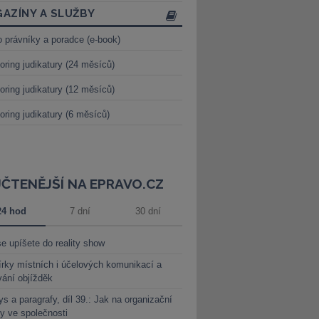
AZÍNY A SLUŽBY
o právníky a poradce (e-book)
oring judikatury (24 měsíců)
oring judikatury (12 měsíců)
oring judikatury (6 měsíců)
JČTENĚJŠÍ NA EPRAVO.CZ
24 hod
7 dní
30 dní
e upíšete do reality show
rky místních i účelových komunikací a
vání objížděk
s a paragrafy, díl 39.: Jak na organizační
y ve společnosti