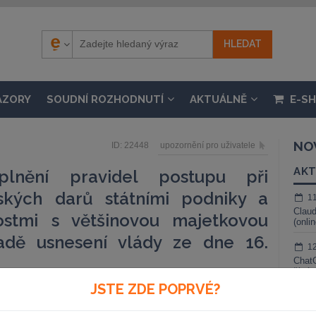
ÁZORY
SOUDNÍ ROZHODNUTÍ
AKTUÁLNĚ
E-S
NO
ID: 22448
upozornění pro uživatele
AKT
lnění pravidel postupu při
ských darů státními podniky a
1
Claud
ostmi s většinovou majetkovou
(onli
ladě usnesení vlády ze dne 16.
1
ChatG
živé 
JSTE ZDE POPRVÉ?
1
Gemin