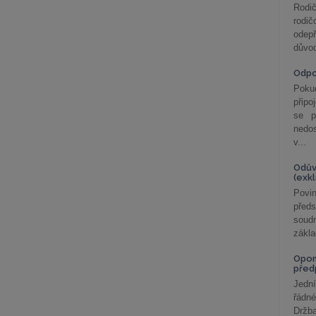
Rodič
rodič
odepř
důvod
Odp
Poku
připo
se p
nedo
v...
Odův
(exk
Povin
před
soudn
zákla
Opom
před
Jední
řádné
Držba