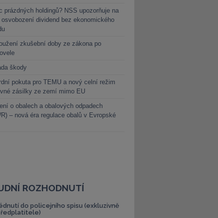
c prázdných holdingů? NSS upozorňuje na
y osvobození dividend bez ekonomického
du
oužení zkušební doby ze zákona po
novele
ada škody
dní pokuta pro TEMU a nový celní režim
evné zásilky ze zemí mimo EU
ení o obalech a obalových odpadech
) – nová éra regulace obalů v Evropské
UDNÍ ROZHODNUTÍ
édnutí do policejního spisu (exkluzivně
předplatitele)