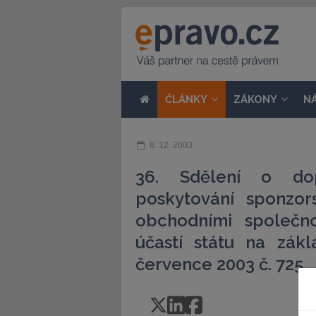
ČLÁNKY
ZÁKONY
N
8. 12. 2003
36. Sdělení o dop
poskytování sponzor
obchodními společn
účastí státu na zák
července 2003 č. 725