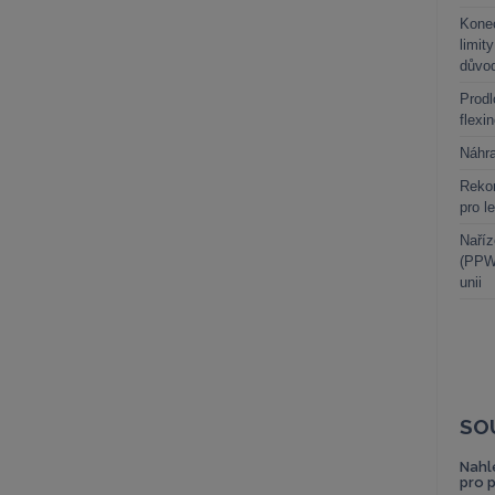
Kone
limit
důvo
Prodl
flexi
Náhr
Rekor
pro l
Naříz
(PPWR
unii
SO
Nahl
pro 