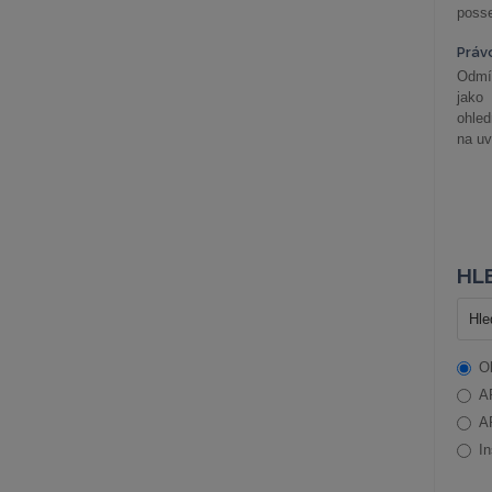
posse
Práv
Odmít
jako
ohle
na uv
HLE
O
A
A
In