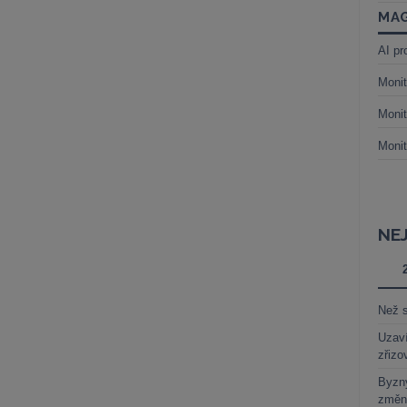
MAG
AI pr
Monit
Monit
Monit
NE
Než s
Uzaví
zřizo
Byzny
změn