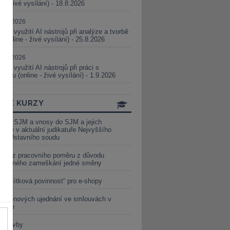
ne - živé vysílání) - 18.8.2026
5.08.2026
ické využití AI nástrojů při analýze a tvorbě
 (online - živé vysílání) - 25.8.2026
1.09.2026
ické využití AI nástrojů při práci s
aturou (online - živé vysílání) - 1.9.2026
INE KURZY
y ze SJM a vnosy do SJM a jejich
izace v aktuální judikatuře Nejvyššího
u a Ústavního soudu
věď z pracovního poměru z důvodu
luveného zameškání jedné směny
„tlačítková povinnost“ pro e-shopy
a cenových ujednání ve smlouvách v
etice
é stavby