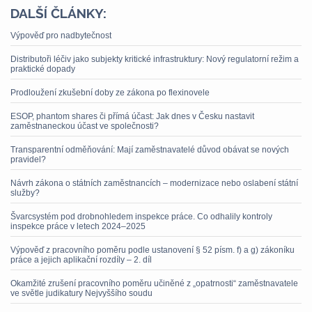
DALŠÍ ČLÁNKY:
Výpověď pro nadbytečnost
Distributoři léčiv jako subjekty kritické infrastruktury: Nový regulatorní režim a
praktické dopady
Prodloužení zkušební doby ze zákona po flexinovele
ESOP, phantom shares či přímá účast: Jak dnes v Česku nastavit
zaměstnaneckou účast ve společnosti?
Transparentní odměňování: Mají zaměstnavatelé důvod obávat se nových
pravidel?
Návrh zákona o státních zaměstnancích – modernizace nebo oslabení státní
služby?
Švarcsystém pod drobnohledem inspekce práce. Co odhalily kontroly
inspekce práce v letech 2024–2025
Výpověď z pracovního poměru podle ustanovení § 52 písm. f) a g) zákoníku
práce a jejich aplikační rozdíly – 2. díl
Okamžité zrušení pracovního poměru učiněné z „opatrnosti“ zaměstnavatele
ve světle judikatury Nejvyššího soudu