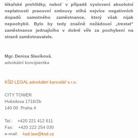
lékařské prohlídky, neboť v případě vyslovení absolutní
neplatnosti pracovní smlouvy stíhá nejvíce negativních
dopadů samotného zaměstnance, který však nijak
nepochybil. Bylo by tedy značně nežádoucí „trestat“
zaměstnance jednajícího v dobré víře za pochybení na
straně zaměstnavatele.
Mgr. Denisa Slavíková
,
advokátní koncipientka
KŠD LEGAL advokátní kancelář s.r.o.
CITY TOWER
Hvězdova 1716/2b
140 00 Praha 4
Tel.: +420 221 412 611
Fax: +420 222 254 030
e-mail:
ksd.law@ksd.cz