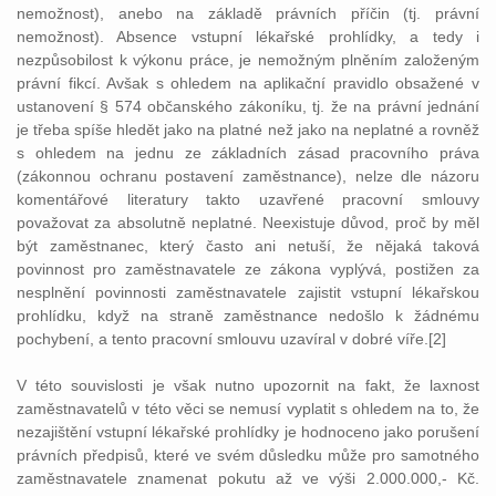
nemožnost), anebo na základě právních příčin (tj. právní
nemožnost). Absence vstupní lékařské prohlídky, a tedy i
nezpůsobilost k výkonu práce, je nemožným plněním založeným
právní fikcí. Avšak s ohledem na aplikační pravidlo obsažené v
ustanovení § 574 občanského zákoníku, tj. že na právní jednání
je třeba spíše hledět jako na platné než jako na neplatné a rovněž
s ohledem na jednu ze základních zásad pracovního práva
(zákonnou ochranu postavení zaměstnance), nelze dle názoru
komentářové literatury takto uzavřené pracovní smlouvy
považovat za absolutně neplatné. Neexistuje důvod, proč by měl
být zaměstnanec, který často ani netuší, že nějaká taková
povinnost pro zaměstnavatele ze zákona vyplývá, postižen za
nesplnění povinnosti zaměstnavatele zajistit vstupní lékařskou
prohlídku, když na straně zaměstnance nedošlo k žádnému
pochybení, a tento pracovní smlouvu uzavíral v dobré víře.[2]
V této souvislosti je však nutno upozornit na fakt, že laxnost
zaměstnavatelů v této věci se nemusí vyplatit s ohledem na to, že
nezajištění vstupní lékařské prohlídky je hodnoceno jako porušení
právních předpisů, které ve svém důsledku může pro samotného
zaměstnavatele znamenat pokutu až ve výši 2.000.000,- Kč.