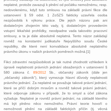
neplatné, protože zavazují k plnění od počátku nemožnému, resp.
nedovolenému, když tuto smlouvu na základě právní fikce dle
ustanovení § 59 odst. 1 ZoSZS fakticky uzavřela osoba
nezpůsobilá k výkonu práce. Dle jejich názoru pak ani
dodatečným zhojením této vady, tj. dodatečným provedením
vstupní lékařské prohlídky, neodpadne vada takovéto pracovní
smlouvy, a ta je dále absolutně neplatná. Tento názor zakládají
rovněž na konstantní judikatuře Nejvyššího soudu České
republiky, dle které není konvalidace absolutně neplatného
právního úkonu v našich právních poměrech možná.[1]
Fikci zdravotní nezpůsobilosti je tak nutné zhodnotit vzhledem k
úpravě neplatnosti právních jednání obsažených v ustanovení §
580 zákona č.
89/2012
Sb., občanský zákoník (dále jen
„občanský zákoník“), který vymezuje hlavní důvody neplatnosti
právního jednání. Za neplatné se považuje takové právní jednání,
které se příčí dobrým mravům a rovněž takové právní jednání,
které odporuje zákonu v případě, že to smysl a účel zákona
vyžaduje. Neplatné je rovněž právní jednání, na základě kterého
má být plněno něco nemožného. Právní teorie hovoří o
nemožnosti plnění na základě faktických příčin (tj. věcná