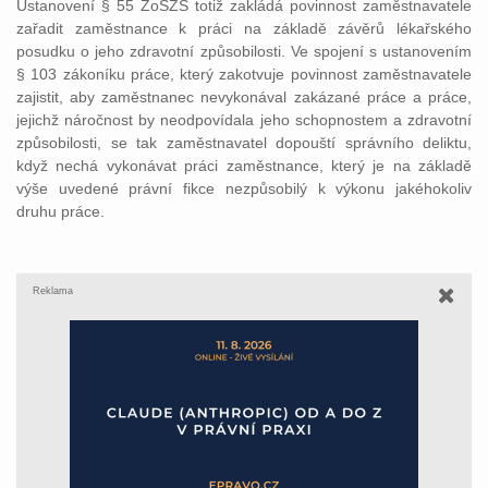
Ustanovení § 55 ZoSZS totiž zakládá povinnost zaměstnavatele
zařadit zaměstnance k práci na základě závěrů lékařského
posudku o jeho zdravotní způsobilosti. Ve spojení s ustanovením
§ 103 zákoníku práce, který zakotvuje povinnost zaměstnavatele
zajistit, aby zaměstnanec nevykonával zakázané práce a práce,
jejichž náročnost by neodpovídala jeho schopnostem a zdravotní
způsobilosti, se tak zaměstnavatel dopouští správního deliktu,
když nechá vykonávat práci zaměstnance, který je na základě
výše uvedené právní fikce nezpůsobilý k výkonu jakéhokoliv
druhu práce.
Reklama