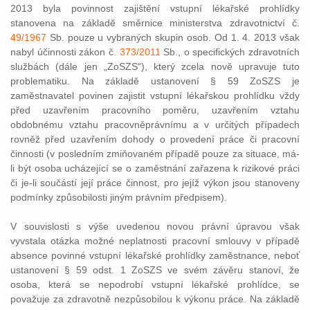
2013 byla povinnost zajištění vstupní lékařské prohlídky
stanovena na základě směrnice ministerstva zdravotnictví č.
49/1967
Sb. pouze u vybraných skupin osob. Od 1. 4. 2013 však
nabyl účinnosti zákon č.
373/2011
Sb., o specifických zdravotních
službách (dále jen „ZoSZS“), který zcela nově upravuje tuto
problematiku. Na základě ustanovení § 59 ZoSZS je
zaměstnavatel povinen zajistit vstupní lékařskou prohlídku vždy
před uzavřením pracovního poměru, uzavřením vztahu
obdobnému vztahu pracovněprávnímu a v určitých případech
rovněž před uzavřením dohody o provedení práce či pracovní
činnosti (v posledním zmiňovaném případě pouze za situace, má-
li být osoba ucházející se o zaměstnání zařazena k rizikové práci
či je-li součástí její práce činnost, pro jejíž výkon jsou stanoveny
podmínky způsobilosti jiným právním předpisem).
V souvislosti s výše uvedenou novou právní úpravou však
vyvstala otázka možné neplatnosti pracovní smlouvy v případě
absence povinné vstupní lékařské prohlídky zaměstnance, neboť
ustanovení § 59 odst. 1 ZoSZS ve svém závěru stanoví, že
osoba, která se nepodrobí vstupní lékařské prohlídce, se
považuje za zdravotně nezpůsobilou k výkonu práce. Na základě