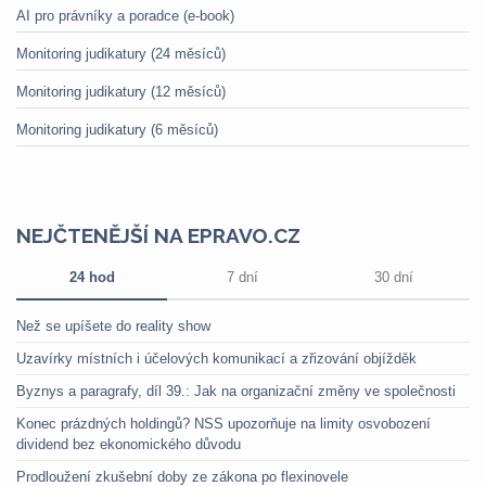
AI pro právníky a poradce (e-book)
Monitoring judikatury (24 měsíců)
Monitoring judikatury (12 měsíců)
Monitoring judikatury (6 měsíců)
NEJČTENĚJŠÍ NA EPRAVO.CZ
24 hod
7 dní
30 dní
Než se upíšete do reality show
Uzavírky místních i účelových komunikací a zřizování objížděk
Byznys a paragrafy, díl 39.: Jak na organizační změny ve společnosti
Konec prázdných holdingů? NSS upozorňuje na limity osvobození
dividend bez ekonomického důvodu
Prodloužení zkušební doby ze zákona po flexinovele