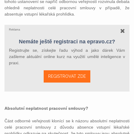
tohoto ustanovení se napříč odbornou veřejností rozvinula debata
ohledně neplatnosti celé pracovní smlouvy v případě, že
absentuje vstupní lékařská prohlídka.
Reklama
Nemáte ještě registraci na epravo.cz?
Registrujte se, získejte řadu výhod a jako dárek Vám
zašleme aktuální online kurz na využití umělé inteligence v
praxi.
REGISTROVAT ZDE
Absolutní neplatnost pracovní smlouvy?
Část odborné veřejnosti klonící se k názoru absolutní neplatnosti
celé pracovní smlouvy z důvodu absence vstupní lékařské
prohlídky odkazuje na skutečnost, že tyto smlouvy jsou absolutně