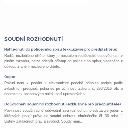
SOUDNÍ ROZHODNUTÍ
Nahlédnutí do policejního spisu (exkluzivně pro předplatitele)
Rodiči nezletilého dítěte, který je nositelem rodičovské odpovědnosti v
plném rozsahu, nelze odepřít přístup do policejního spisu, vedeného z
důvodu zranění nezletilého dítěte,...
Odpor
Pokud není k podání v elektronické podobě připojen podpis podle
zvláštních předpisů, jedná se po účinnosti zákona č. 298/2016 Sb. o
nedostatek obsahových náležitostí upravených v...
Odůvodnění soudního rozhodnutí (exkluzivně pro předplatitele)
Povinnost soudů řádně odůvodnit svá rozhodnutí představuje jeden z
klíčových prvků práva na soudní ochranu chráněného čl. 36 odst. 1
Listiny základních práv a svobod. Soudy mají...