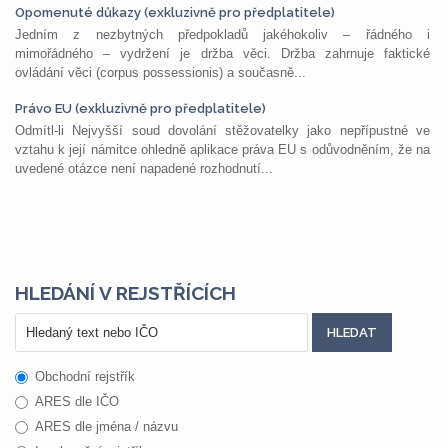
Opomenuté důkazy (exkluzivně pro předplatitele)
Jedním z nezbytných předpokladů jakéhokoliv – řádného i
mimořádného – vydržení je držba věci. Držba zahrnuje faktické
ovládání věci (corpus possessionis) a současně...
Právo EU (exkluzivně pro předplatitele)
Odmítl-li Nejvyšší soud dovolání stěžovatelky jako nepřípustné ve
vztahu k její námitce ohledně aplikace práva EU s odůvodněním, že na
uvedené otázce není napadené rozhodnutí...
HLEDÁNÍ V REJSTŘÍCÍCH
Obchodní rejstřík
ARES dle IČO
ARES dle jména / názvu