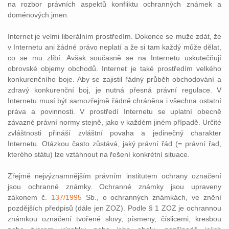
na rozbor právních aspektů konfliktu ochranných známek a
doménových jmen.
Internet je velmi liberálním prostředím. Dokonce se muže zdát, že
v Internetu ani žádné právo neplatí a že si tam každý může dělat,
co se mu zlíbí. Avšak současně se na Internetu uskutečňují
obrovské objemy obchodů. Internet je také prostředím velkého
konkurenčního boje. Aby se zajistil řádný průběh obchodování a
zdravý konkurenční boj, je nutná přesná právní regulace. V
Internetu musí být samozřejmě řádně chráněna i všechna ostatní
práva a povinnosti. V prostředí Internetu se uplatní obecně
závazné právní normy stejně, jako v každém jiném případě. Určité
zvláštnosti přináší zvláštní povaha a jedinečný charakter
Internetu. Otázkou často zůstává, jaký právní řád (= právní řad,
kterého státu) lze vztáhnout na řešení konkrétní situace.
Zřejmě nejvýznamnějším právním institutem ochrany označení
jsou ochranné známky. Ochranné známky jsou upraveny
zákonem č.
137/1995
Sb., o ochranných známkách, ve znění
pozdějších předpisů (dále jen ZOZ). Podle § 1 ZOZ je ochrannou
známkou označení tvořené slovy, písmeny, číslicemi, kresbou