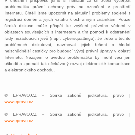
V dnešním příspěvku jsme si nekladli za cíl zcela vyčerpat
problematiku právní ochrany práv na označení v prostředí
Internetu. Chtěli jsme upozornit na aktuální problémy spojené s
registrací domén a jejich vztahu k ochranným známkám. Pouze
široká diskuse může přispět ke zvýšení právního vědomí v
oblastech souvisejících s Internetem a tím pomoci k odstranění
řady nežádoucích jevů (např. cybersquattingu). Je třeba o těchto
problémech diskutovat, navrhovat jejich řešení a hledat
nejschůdnější cestičky pro budoucí vývoj právní úpravy v oblasti
Internetu. Nezájem o uvedou problematiku by mohl věci jen
uškodit a zpomalit tak očekávaný rozvoj elektronické komunikace
a elektronického obchodu.
© EPRAVO.CZ – Sbírka zákonů, judikatura, právo |
www.epravo.cz
© EPRAVO.CZ – Sbírka zákonů, judikatura, právo |
www.epravo.cz