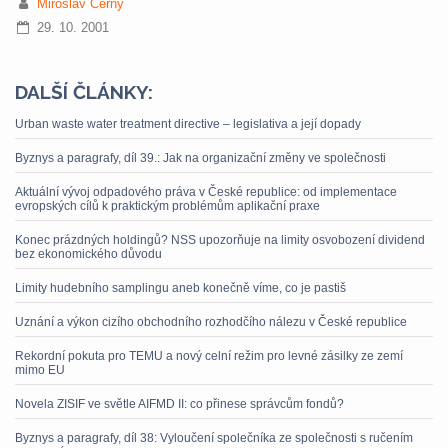
Miroslav Černý
29. 10. 2001
DALŠÍ ČLÁNKY:
Urban waste water treatment directive – legislativa a její dopady
Byznys a paragrafy, díl 39.: Jak na organizační změny ve společnosti
Aktuální vývoj odpadového práva v České republice: od implementace
evropských cílů k praktickým problémům aplikační praxe
Konec prázdných holdingů? NSS upozorňuje na limity osvobození dividend
bez ekonomického důvodu
Limity hudebního samplingu aneb konečně víme, co je pastiš
Uznání a výkon cizího obchodního rozhodčího nálezu v České republice
Rekordní pokuta pro TEMU a nový celní režim pro levné zásilky ze zemí
mimo EU
Novela ZISIF ve světle AIFMD II: co přinese správcům fondů?
Byznys a paragrafy, díl 38: Vyloučení společníka ze společnosti s ručením