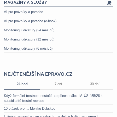
MAGAZÍNY A SLUŽBY
AI pro právníky a poradce
AI pro právníky a poradce (e-book)
Monitoring judikatury (24 měsíců)
Monitoring judikatury (12 měsíců)
Monitoring judikatury (6 měsíců)
NEJČTENĚJŠÍ NA EPRAVO.CZ
24 hod
7 dní
30 dní
Když formální trestnost nestačí: co přinesl nález IV. ÚS 455/26 k
subsidiaritě trestní represe
10 otázek pro … Moniku Dubskou
Užívání nemovitosti ve vlastnictví nezletilých dětí partnerem či