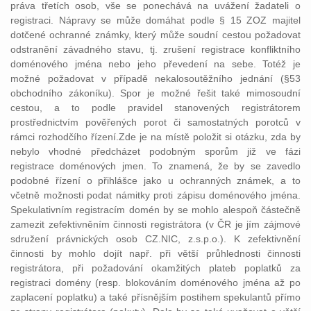
práva třetích osob, vše se ponechává na uvážení žadateli o
registraci. Nápravy se může domáhat podle § 15 ZOZ majitel
dotčené ochranné známky, který může soudní cestou požadovat
odstranění závadného stavu, tj. zrušení registrace konfliktního
doménového jména nebo jeho převedení na sebe. Totéž je
možné požadovat v případě nekalosoutěžního jednání (§53
obchodního zákoníku). Spor je možné řešit také mimosoudní
cestou, a to podle pravidel stanovených registrátorem
prostřednictvím pověřených porot či samostatných porotců v
rámci rozhodčího řízení.Zde je na místě položit si otázku, zda by
nebylo vhodné předcházet podobným sporům již ve fázi
registrace doménových jmen. To znamená, že by se zavedlo
podobné řízení o přihlášce jako u ochranných známek, a to
včetně možnosti podat námitky proti zápisu doménového jména.
Spekulativním registracím domén by se mohlo alespoň částečně
zamezit zefektivněním činnosti registrátora (v ČR je jím zájmové
sdružení právnických osob CZ.NIC, z.s.p.o.). K zefektivnění
činnosti by mohlo dojít např. při větší průhlednosti činnosti
registrátora, při požadování okamžitých plateb poplatků za
registraci domény (resp. blokováním doménového jména až po
zaplacení poplatku) a také přísnějším postihem spekulantů přímo