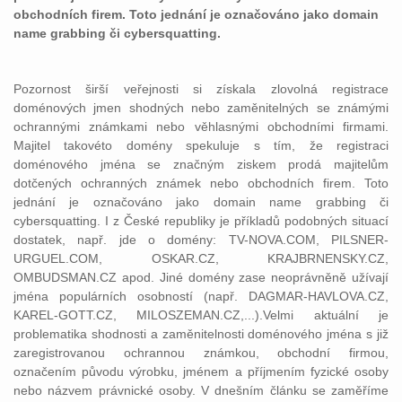
obchodních firem. Toto jednání je označováno jako domain
name grabbing či cybersquatting.
Pozornost širší veřejnosti si získala zlovolná registrace
doménových jmen shodných nebo zaměnitelných se známými
ochrannými známkami nebo věhlasnými obchodními firmami.
Majitel takovéto domény spekuluje s tím, že registraci
doménového jména se značným ziskem prodá majitelům
dotčených ochranných známek nebo obchodních firem. Toto
jednání je označováno jako domain name grabbing či
cybersquatting. I z České republiky je příkladů podobných situací
dostatek, např. jde o domény: TV-NOVA.COM, PILSNER-
URGUEL.COM, OSKAR.CZ, KRAJBRNENSKY.CZ,
OMBUDSMAN.CZ apod. Jiné domény zase neoprávněně užívají
jména populárních osobností (např. DAGMAR-HAVLOVA.CZ,
KAREL-GOTT.CZ, MILOSZEMAN.CZ,...).Velmi aktuální je
problematika shodnosti a zaměnitelnosti doménového jména s již
zaregistrovanou ochrannou známkou, obchodní firmou,
označením původu výrobku, jménem a příjmením fyzické osoby
nebo názvem právnické osoby. V dnešním článku se zaměříme