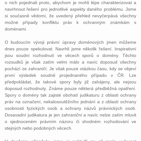
o nich pojednali proto, abychom je mohli lépe charakterizovat a
navrhnout řešení pro jednotlivé aspekty daného problému. Jsme
si současně vědomi, že uvedený přehled nevyčerpává všechny
možné případy konfliktu práv k ochranným známkám s
doménami.
O budoucím vývoji právní úpravy doménových jmen můžeme
dnes pouze spekulovat. Navrhli jsme několik řešení. Inspirativní
jsou soudní rozhodnutí ve věcech sporů o domény. Těchto
rozsudků je však zatím velmi málo a navíc doposud všechny
pochází ze zahraničí. Je však pouze otázkou času, kdy se objeví
první výsledek soudně projednaného případu v ČR. Lze
předpokládat, že takové spory byly již zahájeny, ale nejsou
doposud rozhodnuty. Známe pouze některá předběžná opatření.
Spory o domény tak zajisté obohatí judikaturu z oblasti ochrany
práv na označení, nekalosoutěžního jednání a z oblasti ochrany
osobnosti fyzických osob a ochrany názvů právnických osob.
Dosavadní judikatura je jen zahraniční a navíc nelze zatím mluvit
o sjednoceném právním názoru či shodném rozhodování ve
stejných nebo podobných věcech.