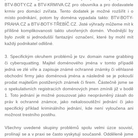
BTV-BOTY.CZ a BTV-KRMIVA.CZ pro obuvníka a pro dodavatele
krmiv pro domácí zvířata. Tento dodatek je možné rozšířit i o
místo podnikání, potom by doména vypadala takto: BTV-BOTY-
PRAHA.CZ a BTV-BOTY-TŘEBÍČ.CZ. Jisté výhrady můžeme mít k
přílišné komplikovanosti takto utvořených domén. Vhodnější by
bylo zvolit si jednodušší fantazijní označení, které by mohl mít
každý podnikatel odlišné.
3. Specifickým okruhem problémů je tzv. domain name grabbing
či cybersquatting. Majitel doménového jména v tomto případě
jedná ve zlé víře a zapisuje známé ochranné známky či věhlasné
obchodní firmy jako doménová jména a následně se je pokouší
prodat majitelům postižených známek či firem. Částečně jsme se
o spekulativních registracích doménových jmen zmínili již v bodě
1. Toto jednání je možné posuzovat jako neoprávněný zásah do
práv k ochranné známce, jako nekalosoutěžní jednání či jako
specifický příklad kriminálního jednání, kde není vyloučena ani
možnost trestního postihu.
Všechny uvedené skupiny problémů spolu velmi úzce souvisí,
prolínají se a v praxi se často vyskytují současně. Odděleně jsme