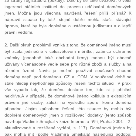
ze strany registrátora (pokuty). Dalo by se také uvažovat o větší
ingerenci státních institucí do procesu udělování doménových
jmen. Možná jsou všechna navržená řešení příliš přísná? K
nápravě situace by totiž stejně dobře mohla stačit stávající
úprava, které by byla doplněna o ustálenou judikaturu a o lepší
právní vědomí.
2. Další okruh problémů vzniká z toho, že doménové jméno musí
být zcela jedinečné v celosvětovém měřítku, zatímco ochranné
známky (podobně také obchodní firmy) mohou být obecně
užívány vícenásobně vedle sebe pro různé zboží a služby a na
různém území. Navíc je možné používat současně shodné
domény např. pod doménou. CZ a .COM. V současné době se
stále hledají nejvhodnější způsoby řešení těchto situací. V praxi
vše vypadá tak, že doménu dostane ten, kdo si ji přihlásí
nejdříve.A v případě, že doménové jméno koliduje s existujícím
právem jiné osoby, záleží na výsledku sporu, komu doména
připadne. Jiným způsobem řešení této situace by mohlo být
doplnění doménových jmen o rozlišovací dodatky (tento způsob
navrhuje Vladimír Smejkal v knize Internet a §§§, Praha 2001 – 2.
aktualizované a rozšířené vydání, s. 117). Doménová jména by
pak mohla mít (podle Vladimíra Smejkala) následující podobu: