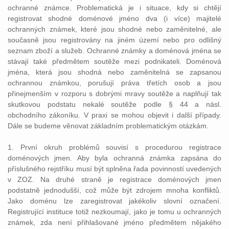
ochranné známce. Problematická je i situace, kdy si chtějí
registrovat shodné doménové jméno dva (i více) majitelé
ochranných známek, které jsou shodné nebo zaměnitelné, ale
současně jsou registrovány na jiném území nebo pro odlišný
seznam zboží a služeb. Ochranné známky a doménová jména se
stávají také předmětem soutěže mezi podnikateli. Doménová
jména, která jsou shodná nebo zaměnitelná se zapsanou
ochrannou známkou, porušují práva třetích osob a jsou
přinejmenším v rozporu s dobrými mravy soutěže a naplňují tak
skutkovou podstatu nekalé soutěže podle § 44 a násl.
obchodního zákoníku. V praxi se mohou objevit i další případy.
Dále se budeme věnovat základním problematickým otázkám.
1. První okruh problémů souvisí s procedurou registrace
doménových jmen. Aby byla ochranná známka zapsána do
příslušného rejstříku musí být splněna řada povinností uvedených
v ZOZ. Na druhé straně je registrace doménových jmen
podstatně jednodušší, což může být zdrojem mnoha konfliktů.
Jako doménu lze zaregistrovat jakékoliv slovní označení.
Registrující instituce totiž nezkoumají, jako je tomu u ochranných
známek, zda není přihlašované jméno předmětem nějakého