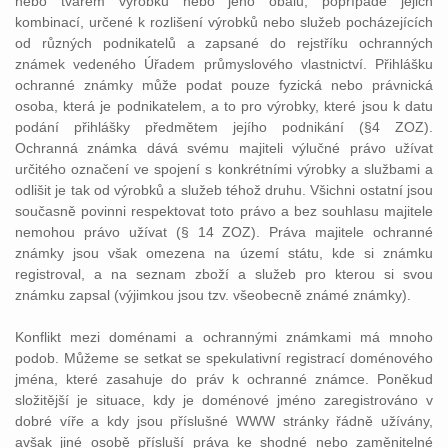
nebo tvarem výrobku nebo jeho obalu, popřípadě jejich
kombinací, určené k rozlišení výrobků nebo služeb pocházejících
od různých podnikatelů a zapsané do rejstříku ochranných
známek vedeného Úřadem průmyslového vlastnictví. Přihlášku
ochranné známky může podat pouze fyzická nebo právnická
osoba, která je podnikatelem, a to pro výrobky, které jsou k datu
podání přihlášky předmětem jejího podnikání (§4 ZOZ).
Ochranná známka dává svému majiteli výlučné právo užívat
určitého označení ve spojení s konkrétními výrobky a službami a
odlišit je tak od výrobků a služeb téhož druhu. Všichni ostatní jsou
současně povinni respektovat toto právo a bez souhlasu majitele
nemohou právo užívat (§ 14 ZOZ). Práva majitele ochranné
známky jsou však omezena na území státu, kde si známku
registroval, a na seznam zboží a služeb pro kterou si svou
známku zapsal (výjimkou jsou tzv. všeobecně známé známky).
Konflikt mezi doménami a ochrannými známkami má mnoho
podob. Můžeme se setkat se spekulativní registrací doménového
jména, které zasahuje do práv k ochranné známce. Poněkud
složitější je situace, kdy je doménové jméno zaregistrováno v
dobré víře a kdy jsou příslušné WWW stránky řádně užívány,
avšak jiné osobě přísluší práva ke shodné nebo zaměnitelné