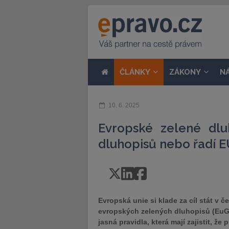
ČLÁNKY
ZÁKONY
N
10. 6. 2025
Evropské zelené dlu
dluhopisů nebo řadí 
Evropská unie si klade za cíl stát v 
evropských zelených dluhopisů (EuGB
jasná pravidla, která mají zajistit, ž