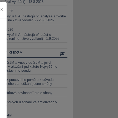
ne - živé vysílání) - 18.8.2026
x
5.08.2026
ické využití AI nástrojů při analýze a tvorbě
 (online - živé vysílání) - 25.8.2026
1.09.2026
ické využití AI nástrojů při práci s
aturou (online - živé vysílání) - 1.9.2026
INE KURZY
y ze SJM a vnosy do SJM a jejich
izace v aktuální judikatuře Nejvyššího
u a Ústavního soudu
věď z pracovního poměru z důvodu
luveného zameškání jedné směny
„tlačítková povinnost“ pro e-shopy
a cenových ujednání ve smlouvách v
etice
é stavby