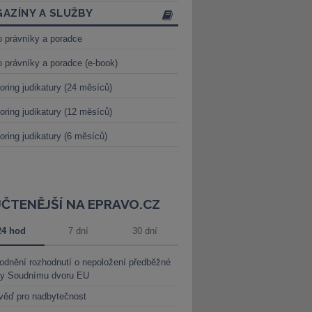
AZÍNY A SLUŽBY
o právníky a poradce
o právníky a poradce (e-book)
oring judikatury (24 měsíců)
oring judikatury (12 měsíců)
oring judikatury (6 měsíců)
JČTENĚJŠÍ NA EPRAVO.CZ
24 hod
7 dní
30 dní
dnění rozhodnutí o nepoložení předběžné
ky Soudnímu dvoru EU
věď pro nadbytečnost