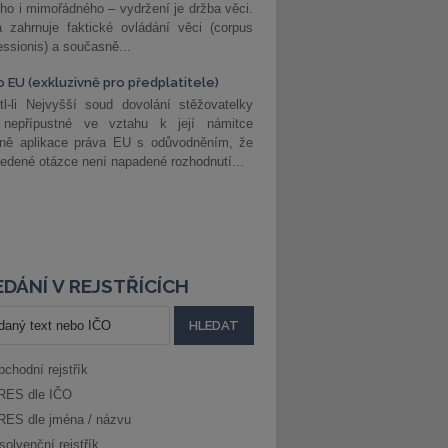
ho i mimořádného – vydržení je držba věci.
 zahrnuje faktické ovládání věci (corpus
ssionis) a současně...
o EU (exkluzivně pro předplatitele)
l-li Nejvyšší soud dovolání stěžovatelky
 nepřípustné ve vztahu k její námitce
dně aplikace práva EU s odůvodněním, že
edené otázce není napadené rozhodnutí...
DÁNÍ V REJSTŘÍCÍCH
bchodní rejstřík
RES dle IČO
RES dle jména / názvu
solvenční rejstřík