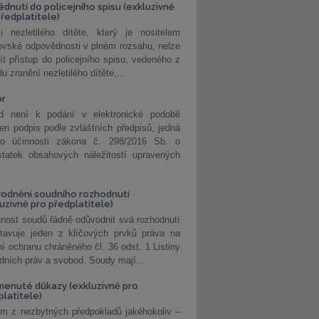
édnutí do policejního spisu (exkluzivně
předplatitele)
i nezletilého dítěte, který je nositelem
ovské odpovědnosti v plném rozsahu, nelze
ít přístup do policejního spisu, vedeného z
u zranění nezletilého dítěte,...
or
d není k podání v elektronické podobě
jen podpis podle zvláštních předpisů, jedná
o účinnosti zákona č. 298/2016 Sb. o
statek obsahových náležitostí upravených
odnění soudního rozhodnutí
luzivně pro předplatitele)
nost soudů řádně odůvodnit svá rozhodnutí
stavuje jeden z klíčových prvků práva na
í ochranu chráněného čl. 36 odst. 1 Listiny
dních práv a svobod. Soudy mají...
enuté důkazy (exkluzivně pro
platitele)
m z nezbytných předpokladů jakéhokoliv –