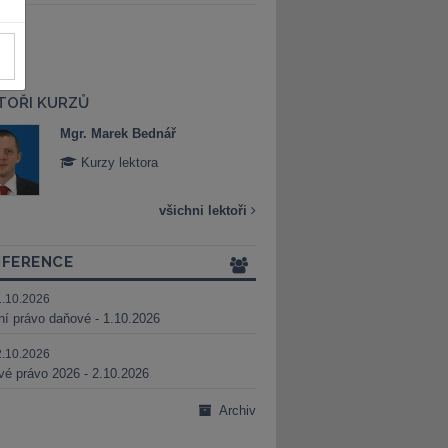
TOŘI KURZŮ
Mgr. Marek Bednář
Mgr. Veronika 
Kurzy lektora
Kurzy lektora
všichni lektoři
FERENCE
1.10.2026
ní právo daňové - 1.10.2026
2.10.2026
é právo 2026 - 2.10.2026
Archiv