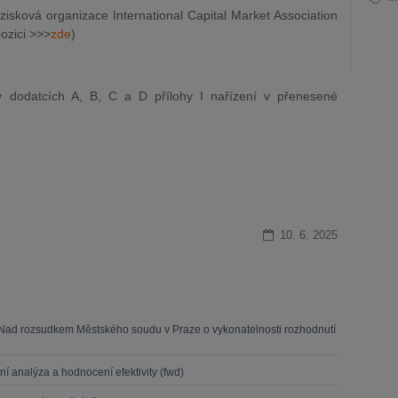
isková organizace International Capital Market Association
pozici >>>
zde
)
 dodatcích A, B, C a D přílohy I nařízení v přenesené
10. 6. 2025
 Nad rozsudkem Městského soudu v Praze o vykonatelnosti rozhodnutí
ní analýza a hodnocení efektivity (fwd)