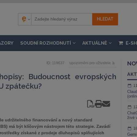
ÁZORY
SOUDNÍ ROZHODNUTÍ
AKTUÁLNĚ
E-S
NO
ID: 119637
upozornění pro uživatele
AKT
hopisy: Budoucnost evropských
EU zpátečku?
1
Claud
(onli
1
ChatG
živé 
čele udržitelného financování a nový standard
S) má být klíčovým nástrojem této strategie. Zavádí
1
e prostředky získané z prodeje dluhopisů splňujících
Gemin