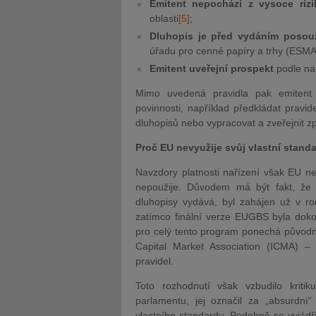
Emitent nepochází z vysoce riz
oblasti
[5]
;
Dluhopis je před vydáním poso
úřadu pro cenné papíry a trhy (ESMA
Emitent uveřejní prospekt
podle na
Mimo uvedená pravidla pak emitent 
povinnosti, například předkládat pravi
dluhopisů nebo vypracovat a zveřejnit z
Proč EU nevyužije svůj vlastní stand
Navzdory platnosti nařízení však EU n
nepoužije. Důvodem má být fakt, že
dluhopisy vydává, byl zahájen už v
zatímco finální verze EUGBS byla doko
pro celý tento program ponechá původní
Capital Market Association (ICMA) 
pravidel.
Toto rozhodnutí však vzbudilo krit
parlamentu, jej označil za „absurdn
vlastního standardu. Podobně se vyjádřili