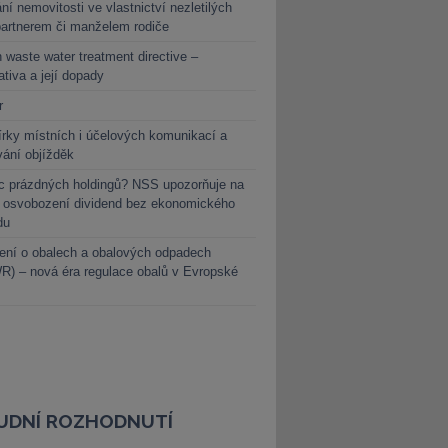
ní nemovitosti ve vlastnictví nezletilých
partnerem či manželem rodiče
 waste water treatment directive –
lativa a její dopady
r
rky místních i účelových komunikací a
vání objížděk
c prázdných holdingů? NSS upozorňuje na
y osvobození dividend bez ekonomického
du
ení o obalech a obalových odpadech
) – nová éra regulace obalů v Evropské
UDNÍ ROZHODNUTÍ