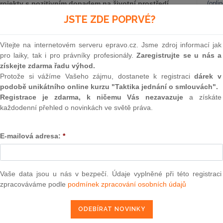
rojekty s pozitivním dopadem na životní prostředí.
(onli
astních emisích EuGBS nevyužít, což vyvolalo kritiku a
JSTE ZDE POPRVÉ?
2
ho systému. Zůstává tak nejasné, zda EuGBS přinese
Prakt
držitelných financí.
smluv
Vítejte na internetovém serveru epravo.cz. Jsme zdroj informací jak
pro laiky, tak i pro právníky profesionály.
Zaregistrujte se u nás a
0
sů, jejichž emitenti dobrovolně splňují nad rámec zákonných
získejte zdarma řadu výhod.
Prakt
judik
 stanovených nezávislým subjektem – zpravidla nevládní
Protože si vážíme Vašeho zájmu, dostanete k registraci
dárek v
ování projektů s pozitivním dopadem na životní prostředí.
podobě unikátního online kurzu "Taktika jednání o smlouvách".
e 2007 Evropská investiční banka (EIB), tehdy ještě pod
Registrace je zdarma, k ničemu Vás nezavazuje
a získáte
ONL
oby se jejich trh dynamicky rozrostl.
každodenní přehled o novinkách ve světě práva.
Vnos
valor
soud
E-mailová adresa:
*
Výpo
epravo.cz?
neom
a jako dárek Vám zašleme aktuální online kurz na využití
Vaše data jsou u nás v bezpečí. Údaje vyplněné při této registraci
Nová 
zpracováváme podle
podmínek zpracování osobních údajů
Změn
REGISTROVAT ZDE
energ
Čern