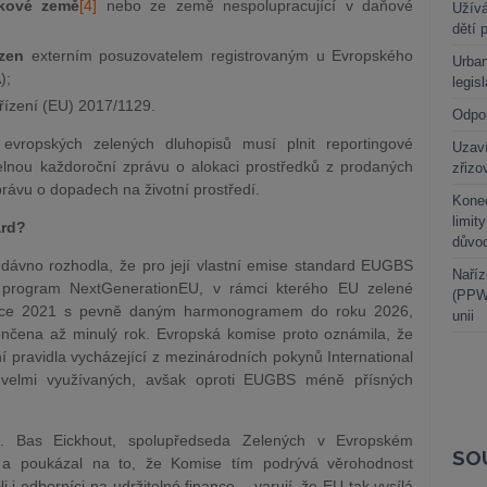
ikové země
[4]
nebo ze země nespolupracující v daňové
Užívá
dětí 
uzen
externím posuzovatelem registrovaným u Evropského
Urban
);
legis
řízení (EU) 2017/1129.
Odpo
evropských zelených dluhopisů musí plnit reportingové
Uzaví
delnou každoroční zprávu o alokaci prostředků z prodaných
zřizo
právu o dopadech na životní prostředí.
Kone
limit
ard?
důvo
edávno rozhodla, že pro její vlastní emise standard EUGBS
Naříz
 program NextGenerationEU, v rámci kterého EU zelené
(PPWR
 roce 2021 s pevně daným harmonogramem do roku 2026,
unii
nčena až minulý rok. Evropská komise proto oznámila, že
 pravidla vycházející z mezinárodních pokynů International
– velmi využívaných, avšak oproti EUGBS méně přísných
iku. Bas Eickhout, spolupředseda Zelených v Evropském
SO
í“ a poukázal na to, že Komise tím podrývá věrohodnost
 i odborníci na udržitelné finance – varují, že EU tak vysílá