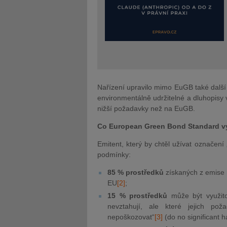
Nařízení upravilo mimo EuGB také další 
environmentálně udržitelné a dluhopisy 
nižší požadavky než na EuGB.
Co European Green Bond Standard v
Emitent, který by chtěl užívat označení
podmínky:
85 % prostředků
získaných z emise m
EU
[2]
;
15 % prostředků
může být využit
nevztahují, ale které jejich pož
nepoškozovat“
[3]
(do no significant h