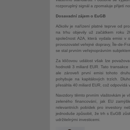
rozporuplný signál a zpomaluje přijetí n
Dosavadní zájem o EuGB
Ačkoliv je nařízení platné teprve od p
na trhu objevily už začátkem roku 2
společnost A2A, která vydala emisi v 
provozovatel veřejné dopravy, Île-de-Fra
se stal prvním veřejnoprávním subjekte
Za klíčovou událost však lze považova
hodnotě 3 miliard EUR. Tato transakce
ale zároveň první emisi tohoto druhu
pohybuje na kapitálových trzích. Dl
přesáhla 40 miliard EUR, což odpovídá 
Navzdory těmto prvním vlaštovkám je vš
zeleného financování, jak EU zamýšl
relevantních pobídek pro investory 
jednoduše způsobit, že trh s EuGB zůsta
udržitelnými investicemi.