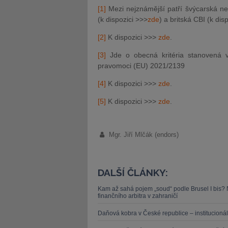
[1]
Mezi nejznámější patří švýcarská nez
(k dispozici >>>
zde
) a britská CBI (k dis
[2]
K dispozici >>>
zde
.
[3]
Jde o obecná kritéria stanovená v
pravomoci (EU) 2021/2139
[4]
K dispozici >>>
zde
.
[5]
K dispozici >>>
zde
.
Mgr. Jiří Mlčák (endors)
DALŠÍ ČLÁNKY:
Kam až sahá pojem „soud“ podle Brusel I bis?
finančního arbitra v zahraničí
Daňová kobra v České republice – institucionál