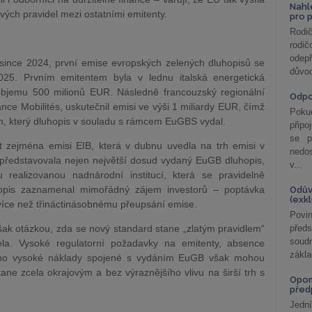
Nahl
ových pravidel mezi ostatními emitenty.
pro 
Rodič
rodič
odepř
rosince 2024, první emise evropských zelených dluhopisů se
důvod
025. Prvním emitentem byla v lednu italská energetická
objemu 500 milionů EUR. Následně francouzský regionální
Odp
nce Mobilités, uskutečnil emisi ve výši 1 miliardy EUR, čímž
Poku
m, který dluhopis v souladu s rámcem EuGBS vydal.
připo
se p
t zejména emisi EIB, která v dubnu uvedla na trh emisi v
nedo
 představovala nejen největší dosud vydaný EuGB dluhopis,
v...
 realizovanou nadnárodní institucí, která se pravidelně
uhopis zaznamenal mimořádný zájem investorů – poptávka
Odův
(exk
více než třináctinásobnému přeupsání emise.
Povin
ak otázkou, zda se nový standard stane „zlatým pravidlem“
před
soudn
ela. Vysoké regulatorní požadavky na emitenty, absence
zákla
nebo vysoké náklady spojené s vydáním EuGB však mohou
ne zcela okrajovým a bez výraznějšího vlivu na širší trh s
Opom
před
Jední