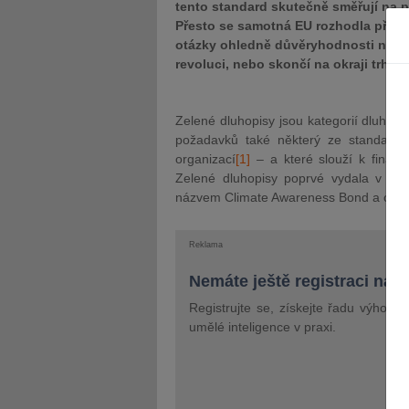
tento standard skutečně směřují na p
Přesto se samotná EU rozhodla při vl
otázky ohledně důvěryhodnosti nové
revoluci, nebo skončí na okraji trhu u
Zelené dluhopisy jsou kategorií dluhopi
požadavků také některý ze standardů
organizací
[1]
– a které slouží k financ
Zelené dluhopisy poprvé vydala v roc
názvem Climate Awareness Bond a od té d
Reklama
Nemáte ještě registraci na 
Registrujte se, získejte řadu výhod 
umělé inteligence v praxi.