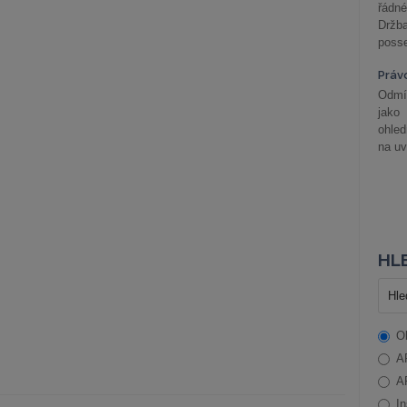
řádné
Držba
posse
Práv
Odmít
jako
ohle
na uv
HLE
O
A
A
In