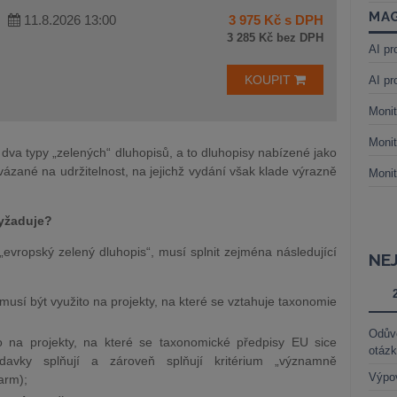
MAG
11.8.2026 13:00
3 975 Kč s DPH
3 285 Kč bez DPH
AI pr
KOUPIT
AI pr
Monit
Monit
dva typy „zelených“ dluhopisů, a to dluhopisy nabízené jako
vázané na udržitelnost, na jejichž vydání však klade výrazně
Monit
yžaduje?
 „evropský zelený dluhopis“, musí splnit zejména následující
NE
usí být využito na projekty, na které se vztahuje taxonomie
Odůvo
o na projekty, na které se taxonomické předpisy EU sice
otáz
adavky splňují a zároveň splňují kritérium „významně
Výpo
arm);