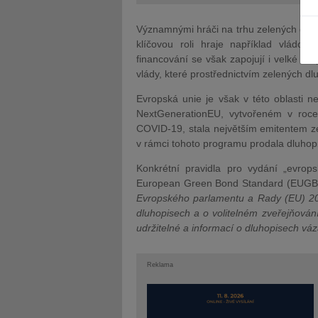
Významnými hráči na trhu zelených dluh
klíčovou roli hraje například vlád
financování se však zapojují i velké kor
vlády, které prostřednictvím zelených dluh
JUDr. Tomáš Nielsen
JUDr. Tom
Evropská unie je však v této oblasti 
NextGenerationEU, vytvořeném v roce
Kurzy lektora
Kurzy le
COVID-19, stala největším emitentem ze
v rámci tohoto programu prodala dluhop
Konkrétní pravidla pro vydání „evrop
European Green Bond Standard (EUGBS),
Evropského parlamentu a Rady (EU) 20
dluhopisech a o volitelném zveřejňován
udržitelné a informací o dluhopisech váz
Reklama