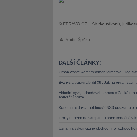
© EPRAVO.CZ – Sbírka zákonů, judikatu
Martin Špička
DALŠÍ ČLÁNKY:
Urban waste water treatment directive – legislat
Byznys a paragrafy, díl 39.: Jak na organizačn
Aktuální vývoj odpadového práva v České repu
aplikační praxe
Konec prázdných holdingů? NSS upozorňuje n
Limity hudebního samplingu aneb konečně víme
Uznání a výkon cizího obchodního rozhodčího 