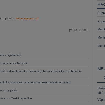
MAG
AI pr
ra, právo |
www.epravo.cz
AI pr
Monit
24. 2. 2005
Monit
Monit
iva a její dopady
í změny ve společnosti
NE
blice: od implementace evropských cílů k praktickým problémům
a limity osvobození dividend bez ekonomického důvodu
Užívá
, co je pastiš
dětí 
nálezu v České republice
Výpo