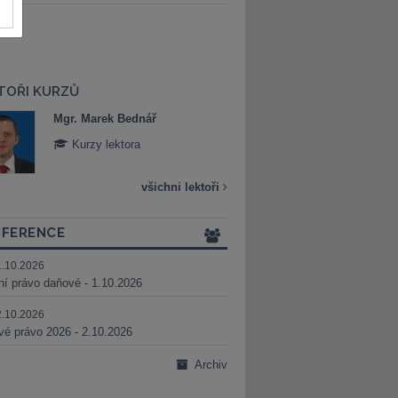
TOŘI KURZŮ
Mgr. Marek Bednář
Mgr. Veronika 
Kurzy lektora
Kurzy lektora
všichni lektoři
FERENCE
1.10.2026
ní právo daňové - 1.10.2026
2.10.2026
é právo 2026 - 2.10.2026
Archiv