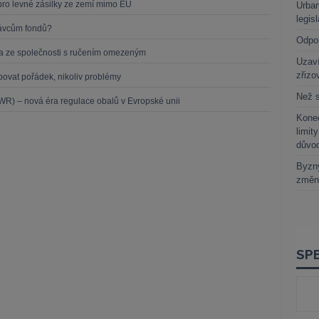
pro levné zásilky ze zemí mimo EU
Urban
legis
právcům fondů?
Odpo
íka ze společnosti s ručením omezeným
Uzaví
zřizo
upovat pořádek, nikoliv problémy
Než s
R) – nová éra regulace obalů v Evropské unii
Kone
limit
důvo
Byzny
změn