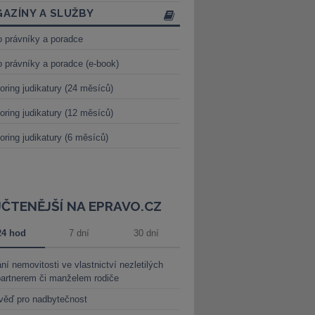
AZÍNY A SLUŽBY
o právníky a poradce
o právníky a poradce (e-book)
oring judikatury (24 měsíců)
oring judikatury (12 měsíců)
oring judikatury (6 měsíců)
JČTENĚJŠÍ NA EPRAVO.CZ
24 hod
7 dní
30 dní
ní nemovitosti ve vlastnictví nezletilých
partnerem či manželem rodiče
věď pro nadbytečnost