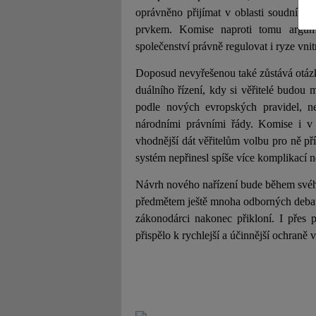
oprávněno přijímat v oblasti soudní sp
prvkem. Komise naproti tomu argume
společenství právně regulovat i ryze vnit
Doposud nevyřešenou také zůstává otázk
duálního řízení, kdy si věřitelé budou 
JUDr. Tomáš Nielsen
JUDr. Tom
podle nových evropských pravidel, n
Kurzy lektora
Kurzy le
národními právními řády. Komise i v 
vhodnější dát věřitelům volbu pro ně pří
systém nepřinesl spíše více komplikací 
Návrh nového nařízení bude během své
předmětem ještě mnoha odborných debat a
zákonodárci nakonec přikloní. I přes 
přispělo k rychlejší a účinnější ochraně 