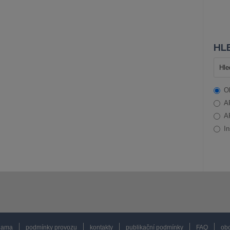
HLE
O
A
A
In
lama
podmínky provozu
kontakty
publikační podmínky
FAQ
obc