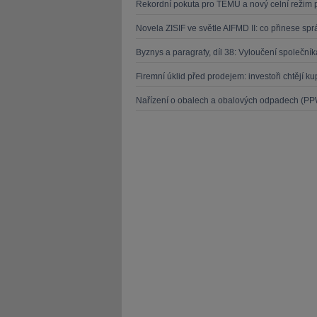
Rekordní pokuta pro TEMU a nový celní režim 
Novela ZISIF ve světle AIFMD II: co přinese s
Byznys a paragrafy, díl 38: Vyloučení společn
Firemní úklid před prodejem: investoři chtějí k
Nařízení o obalech a obalových odpadech (PPW