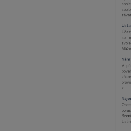
spol
spole
závaz
Usta
Účast
se n
zvol
Může 
Náhr
V př
pova
záko
prov
z...
Náje
Obec
poru
řízen
Listi