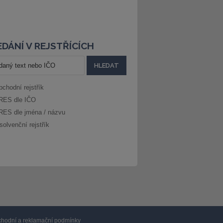
DÁNÍ V REJSTŘÍCÍCH
bchodní rejstřík
RES dle IČO
RES dle jména / názvu
solvenční rejstřík
hodní a reklamační podmínky