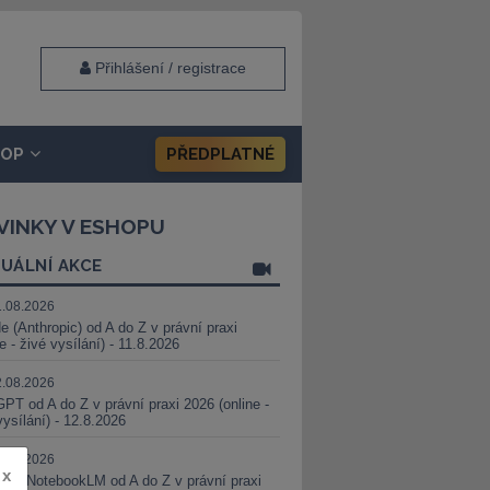
Přihlášení / registrace
HOP
PŘEDPLATNÉ
VINKY V ESHOPU
UÁLNÍ AKCE
1.08.2026
e (Anthropic) od A do Z v právní praxi
ne - živé vysílání) - 11.8.2026
2.08.2026
PT od A do Z v právní praxi 2026 (online -
vysílání) - 12.8.2026
8.08.2026
x
i a NotebookLM od A do Z v právní praxi