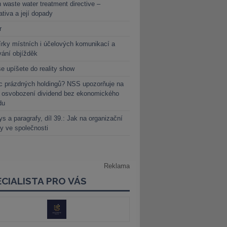
 waste water treatment directive –
lativa a její dopady
r
rky místních i účelových komunikací a
vání objížděk
e upíšete do reality show
c prázdných holdingů? NSS upozorňuje na
y osvobození dividend bez ekonomického
du
s a paragrafy, díl 39.: Jak na organizační
y ve společnosti