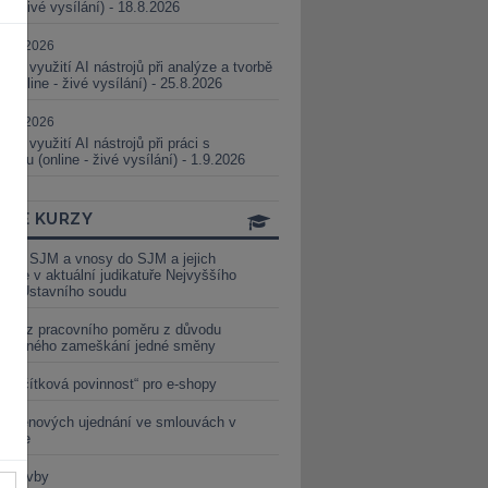
ne - živé vysílání) - 18.8.2026
5.08.2026
ické využití AI nástrojů při analýze a tvorbě
 (online - živé vysílání) - 25.8.2026
1.09.2026
ické využití AI nástrojů při práci s
aturou (online - živé vysílání) - 1.9.2026
INE KURZY
y ze SJM a vnosy do SJM a jejich
izace v aktuální judikatuře Nejvyššího
u a Ústavního soudu
věď z pracovního poměru z důvodu
luveného zameškání jedné směny
„tlačítková povinnost“ pro e-shopy
a cenových ujednání ve smlouvách v
etice
é stavby