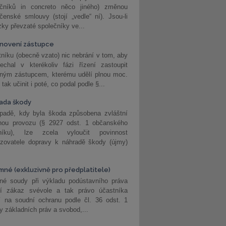
ečníků in concreto něco jiného) změnou
čenské smlouvy (stojí „vedle“ ní). Jsou-li
ky převzaté společníky ve...
novení zástupce
níku (obecně vzato) nic nebrání v tom, aby
echal v kterékoliv fázi řízení zastoupit
eným zástupcem, kterému udělí plnou moc.
tak učinit i poté, co podal podle §...
ada škody
ípadě, kdy byla škoda způsobena zvláštní
hou provozu (§ 2927 odst. 1 občanského
níku), lze zcela vyloučit povinnost
ozovatele dopravy k náhradě škody (újmy)
mné (exkluzivně pro předplatitele)
né soudy při výkladu podústavního práva
ší zákaz svévole a tak právo účastníka
í na soudní ochranu podle čl. 36 odst. 1
ny základních práv a svobod,...