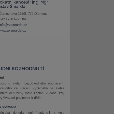
UDNÍ ROZHODNUTÍ
vné
poru o vydání bezdůvodného obohacení,
vajícího ve vrácení výživného na zletilé
 které ochuzený rodič zaplatil v době, kdy
vyživovací povinnost k dítěti...
á hromada
ečnická dohoda není (neplyne-li z vůle