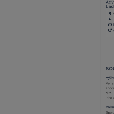
SO
Výži
Ve s
spočí
dítě,
jeho 
Valn
Spol