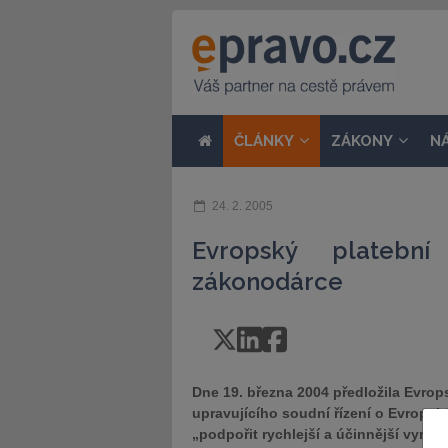
ČLÁNKY
ZÁKONY
N
24. 2. 2005
Evropský platební
zákonodárce
Dne 19. března 2004 předložila Evro
upravujícího soudní řízení o Evropsk
„podpořit rychlejší a účinnější vym