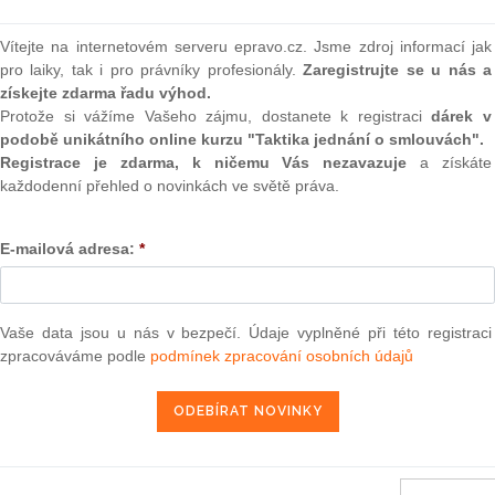
nami závazkového vztahu spor“. Toto nařízení bude
(onli
řízení společné pro všechny členské státy, jehož
Vítejte na internetovém serveru epravo.cz. Jsme zdroj informací jak
2
rodních úprav v této oblasti.
Prakt
pro laiky, tak i pro právníky profesionály.
Zaregistrujte se u nás a
smluv
získejte zdarma řadu výhod.
em případným žalobcům byla dána také možnost uplatnit své
Protože si vážíme Vašeho zájmu, dostanete k registraci
dárek v
0
dních pravidel a nevyužít tak nového „evropského“ soudního
podobě unikátního online kurzu "Taktika jednání o smlouvách".
Prakt
í je rovněž jednotný formulář pro podání návrhu na vydání
judik
Registrace je zdarma, k ničemu Vás nezavazuje
a získáte
ové nařízení by se v případě jeho schválení Evropským
každodenní přehled o novinkách ve světě práva.
 všech civilních a obchodních věcech. Na řízení daňová,
ONL
hovat nebude. Platnost nového nařízení se předpokládá od 1.
E-mailová adresa:
*
Vnos
valor
soud
dnávání tohoto návrhu debata soustřeďující se zejména na
t pouze případy, kdy věřitel a dlužník bydlí resp. mají své
Vaše data jsou u nás v bezpečí. Údaje vyplněné při této registraci
Výpo
neom
ebo se má vztahovat i na případy ryze vnitrostátní. Komise
zpracováváme podle
podmínek zpracování osobních údajů
 tvrdí, že v opačném případě by bylo v podstatě zakázáno
Nová 
ého zjednodušeného řízení. Rada EU se naopak přiklání
Změn
ohoto nařízení pouze na případy, kdy strany mají své sídlo
energ
átech. Odkazuje přitom na článek 65 Smlouvy o založení
Čern
 návrh vychází, jenž stanoví, že Evropské společenství je