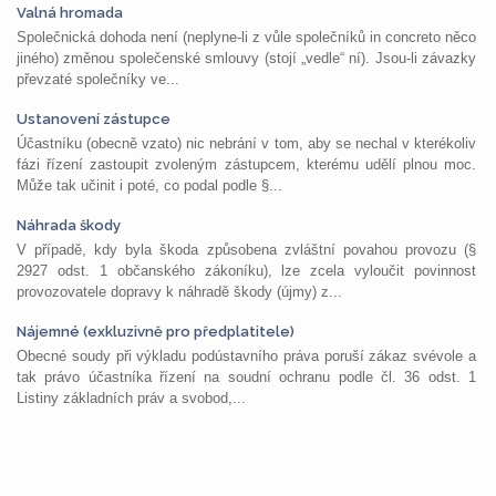
Valná hromada
Společnická dohoda není (neplyne-li z vůle společníků in concreto něco
jiného) změnou společenské smlouvy (stojí „vedle“ ní). Jsou-li závazky
převzaté společníky ve...
Ustanovení zástupce
Účastníku (obecně vzato) nic nebrání v tom, aby se nechal v kterékoliv
fázi řízení zastoupit zvoleným zástupcem, kterému udělí plnou moc.
Může tak učinit i poté, co podal podle §...
Náhrada škody
V případě, kdy byla škoda způsobena zvláštní povahou provozu (§
2927 odst. 1 občanského zákoníku), lze zcela vyloučit povinnost
provozovatele dopravy k náhradě škody (újmy) z...
Nájemné (exkluzivně pro předplatitele)
Obecné soudy při výkladu podústavního práva poruší zákaz svévole a
tak právo účastníka řízení na soudní ochranu podle čl. 36 odst. 1
Listiny základních práv a svobod,...