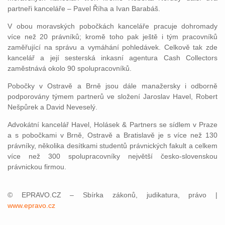
partneři kanceláře – Pavel Říha a Ivan Barabáš.
V obou moravských pobočkách kanceláře pracuje dohromady
více než 20 právníků; kromě toho pak ještě i tým pracovníků
zaměřující na správu a vymáhání pohledávek. Celkově tak zde
kancelář a její sesterská inkasní agentura Cash Collectors
zaměstnává okolo 90 spolupracovníků.
Pobočky v Ostravě a Brně jsou dále manažersky i odborně
podporovány týmem partnerů ve složení Jaroslav Havel, Robert
Nešpůrek a David Neveselý.
Advokátní kancelář Havel, Holásek & Partners se sídlem v Praze
a s pobočkami v Brně, Ostravě a Bratislavě je s více než 130
právníky, několika desítkami studentů právnických fakult a celkem
více než 300 spolupracovníky největší česko-slovenskou
právnickou firmou.
© EPRAVO.CZ – Sbírka zákonů, judikatura, právo |
www.epravo.cz