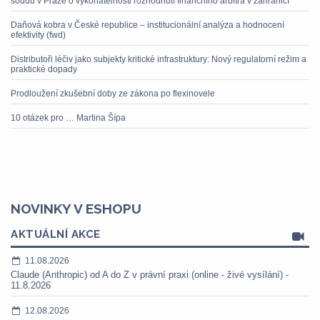
soudu v Praze o vykonatelnosti rozhodnutí finančního arbitra v zahraničí
Daňová kobra v České republice – institucionální analýza a hodnocení
efektivity (fwd)
Distributoři léčiv jako subjekty kritické infrastruktury: Nový regulatorní režim a
praktické dopady
Prodloužení zkušební doby ze zákona po flexinovele
10 otázek pro … Martina Šípa
NOVINKY V ESHOPU
AKTUÁLNÍ AKCE
11.08.2026
Claude (Anthropic) od A do Z v právní praxi (online - živé vysílání) -
11.8.2026
12.08.2026