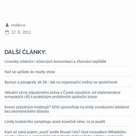
redakce
12. 8. 2011
DALŠÍ ČLÁNKY:
Uzavírky místních i účelových komunikací a zřizování objížděk
Než se upíšete do reality show
Byznys a paragrafy, díl 39.: Jak na organizační změny ve společnosti
Aktuální vývoj odpadového práva v České republice: od implementace
evropských cílů k praktickým problémům aplikační praxe
Konec prázdných holdingů? NSS upozorňuje na limity osvobození dividend
bez ekonomického důvodu
Limity hudebního samplingu aneb konečně víme, co je pastiš
Kam až sahá pojem „soud“ podle Brusel I bis? Nad rozsudkem Městského