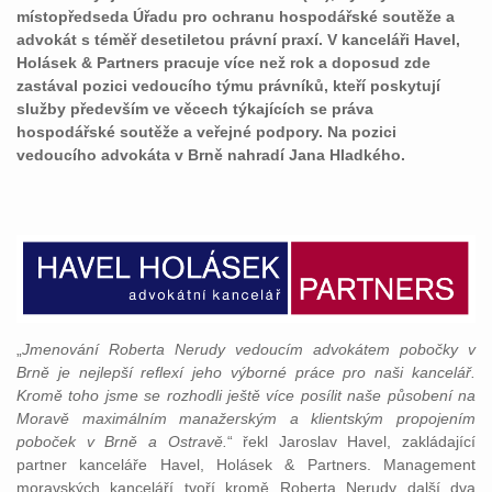
místopředseda Úřadu pro ochranu hospodářské soutěže a
advokát s téměř desetiletou právní praxí. V kanceláři Havel,
Holásek & Partners pracuje více než rok a doposud zde
zastával pozici vedoucího týmu právníků, kteří poskytují
služby především ve věcech týkajících se práva
hospodářské soutěže a veřejné podpory. Na pozici
vedoucího advokáta v Brně nahradí Jana Hladkého.
„
Jmenování Roberta Nerudy vedoucím advokátem pobočky v
Brně je nejlepší reflexí jeho výborné práce pro naši kancelář.
Kromě toho jsme se rozhodli ještě více posílit naše působení na
Moravě maximálním manažerským a klientským propojením
poboček v Brně a Ostravě.
“ řekl Jaroslav Havel, zakládající
partner kanceláře Havel, Holásek & Partners. Management
moravských kanceláří tvoří kromě Roberta Nerudy další dva