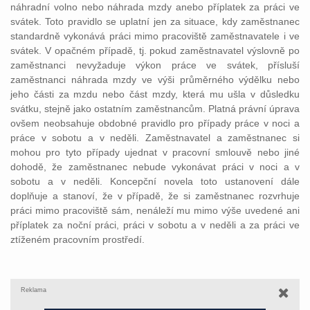
náhradní volno nebo náhrada mzdy anebo příplatek za práci ve
svátek. Toto pravidlo se uplatní jen za situace, kdy zaměstnanec
standardně vykonává práci mimo pracoviště zaměstnavatele i ve
svátek. V opačném případě, tj. pokud zaměstnavatel výslovně po
zaměstnanci nevyžaduje výkon práce ve svátek, přísluší
zaměstnanci náhrada mzdy ve výši průměrného výdělku nebo
jeho části za mzdu nebo část mzdy, která mu ušla v důsledku
svátku, stejně jako ostatním zaměstnancům. Platná právní úprava
ovšem neobsahuje obdobné pravidlo pro případy práce v noci a
práce v sobotu a v neděli. Zaměstnavatel a zaměstnanec si
mohou pro tyto případy ujednat v pracovní smlouvě nebo jiné
dohodě, že zaměstnanec nebude vykonávat práci v noci a v
sobotu a v neděli. Koncepční novela toto ustanovení dále
doplňuje a stanoví, že v případě, že si zaměstnanec rozvrhuje
práci mimo pracoviště sám, nenáleží mu mimo výše uvedené ani
příplatek za noční práci, práci v sobotu a v neděli a za práci ve
ztíženém pracovním prostředí.
Reklama