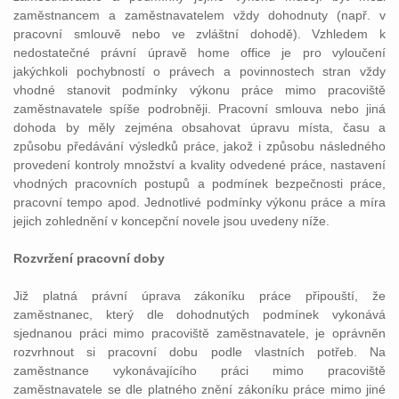
zaměstnancem a zaměstnavatelem vždy dohodnuty (např. v
pracovní smlouvě nebo ve zvláštní dohodě). Vzhledem k
nedostatečné právní úpravě home office je pro vyloučení
jakýchkoli pochybností o právech a povinnostech stran vždy
vhodné stanovit podmínky výkonu práce mimo pracoviště
zaměstnavatele spíše podrobněji. Pracovní smlouva nebo jiná
dohoda by měly zejména obsahovat úpravu místa, času a
způsobu předávání výsledků práce, jakož i způsobu následného
provedení kontroly množství a kvality odvedené práce, nastavení
vhodných pracovních postupů a podmínek bezpečnosti práce,
pracovní tempo apod. Jednotlivé podmínky výkonu práce a míra
jejich zohlednění v koncepční novele jsou uvedeny níže.
Rozvržení pracovní doby
Již platná právní úprava zákoníku práce připouští, že
zaměstnanec, který dle dohodnutých podmínek vykonává
sjednanou práci mimo pracoviště zaměstnavatele, je oprávněn
rozvrhnout si pracovní dobu podle vlastních potřeb. Na
zaměstnance vykonávajícího práci mimo pracoviště
zaměstnavatele se dle platného znění zákoníku práce mimo jiné