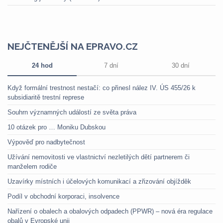
NEJČTENĚJŠÍ NA EPRAVO.CZ
24 hod
7 dní
30 dní
Když formální trestnost nestačí: co přinesl nález IV. ÚS 455/26 k
subsidiaritě trestní represe
Souhrn významných událostí ze světa práva
10 otázek pro … Moniku Dubskou
Výpověď pro nadbytečnost
Užívání nemovitosti ve vlastnictví nezletilých dětí partnerem či
manželem rodiče
Uzavírky místních i účelových komunikací a zřizování objížděk
Podíl v obchodní korporaci, insolvence
Nařízení o obalech a obalových odpadech (PPWR) – nová éra regulace
obalů v Evropské unii