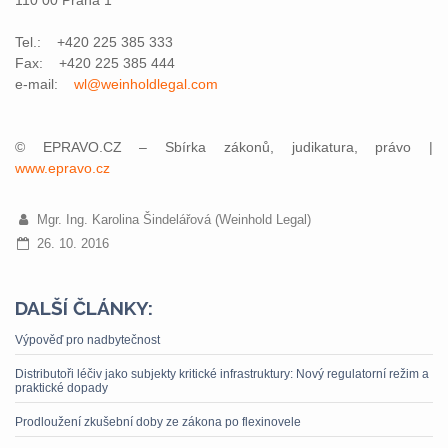
110 00 Praha 1
Tel.: +420 225 385 333
Fax: +420 225 385 444
e-mail:
wl@weinholdlegal.com
© EPRAVO.CZ – Sbírka zákonů, judikatura, právo |
www.epravo.cz
Mgr. Ing. Karolina Šindelářová (Weinhold Legal)
26. 10. 2016
DALŠÍ ČLÁNKY:
Výpověď pro nadbytečnost
Distributoři léčiv jako subjekty kritické infrastruktury: Nový regulatorní režim a
praktické dopady
Prodloužení zkušební doby ze zákona po flexinovele