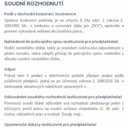
SOUDNÍ ROZHODNUTÍ
Podíl v obchodní korporaci, insolvence
Správce konkursní podstaty je ve smyslu § 14a odst. 1 zákona č.
328/1991 Sb., o konkursu a vyrovnání (dále jen „ZKV“), oprávněn a
povinen vykonávat veškerá akcionářská práva...
Nahlédnutí do policejního spisu (exkluzivně pro předplatitele)
Rodiči nezletilého dítěte, který je nositelem rodičovské odpovědnosti v
plném rozsahu, nelze odepřít přístup do policejního spisu, vedeného z
důvodu zranění nezletilého dítěte,...
Odpor
Pokud není k podání v elektronické podobě připojen podpis podle
zvláštních předpisů, jedná se po účinnosti zákona č. 298/2016 Sb. o
nedostatek obsahových náležitostí upravených v...
Odůvodnění soudního rozhodnutí (exkluzivně pro předplatitele)
Povinnost soudů řádně odůvodnit svá rozhodnutí představuje jeden z
klíčových prvků práva na soudní ochranu chráněného čl. 36 odst. 1
Listiny základních práv a svobod. Soudy mají...
Opomenuté důkazy (exkluzivně pro předplatitele)