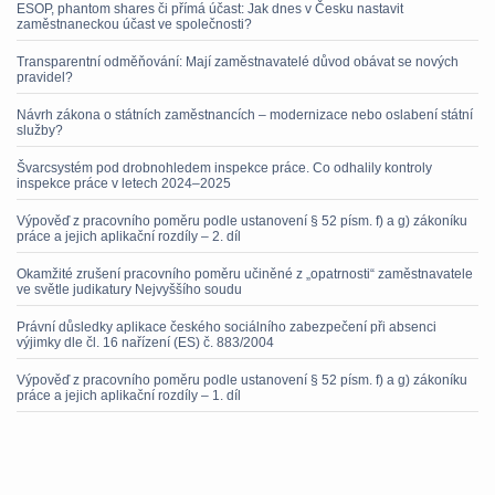
ESOP, phantom shares či přímá účast: Jak dnes v Česku nastavit
zaměstnaneckou účast ve společnosti?
Transparentní odměňování: Mají zaměstnavatelé důvod obávat se nových
pravidel?
Návrh zákona o státních zaměstnancích – modernizace nebo oslabení státní
služby?
Švarcsystém pod drobnohledem inspekce práce. Co odhalily kontroly
inspekce práce v letech 2024–2025
Výpověď z pracovního poměru podle ustanovení § 52 písm. f) a g) zákoníku
práce a jejich aplikační rozdíly – 2. díl
Okamžité zrušení pracovního poměru učiněné z „opatrnosti“ zaměstnavatele
ve světle judikatury Nejvyššího soudu
Právní důsledky aplikace českého sociálního zabezpečení při absenci
výjimky dle čl. 16 nařízení (ES) č. 883/2004
Výpověď z pracovního poměru podle ustanovení § 52 písm. f) a g) zákoníku
práce a jejich aplikační rozdíly – 1. díl