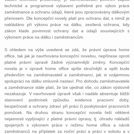
technické a programové vybavení potřebné pro výkon práce
zaměstnance a ochranu údajů, které jsou zpracovávány dálkovým
přenosem. Dle koncepční novely platí pro ochranu dat, s nimiž je
nakládáno při výkonu práce na dálku, zesílená ochrana, kdy
zákon klade povinnost ochrany dat a údajů souvisejících s
výkonem práce na dálku i zaměstnancům.
S ohledem na výše uvedené se zdá, že právní úprava home
office, tak jak je navrhována koncepční novelou, nepřinese oproti
platné právní úpravě žádné významnější změny. Koncepční
novela je v úpravě home office spíše stručnější a opět bude
především na zaměstnavateli a zaměstnanci, jak si vzájemnou
spolupráci na dálku smluvně nastaví. Pro dohodu zaměstnavatele
a zaměstnance stále platí, že lze ujednat vše, co zákon výslovně
nezakazuje. V navrhované úpravě však i nadále absentuje bližší
stanovení podmínek způsobu evidence pracovní doby,
bezpečnosti a ochrany zdraví při práci či poskytování pracovních
pomůcek. Na druhou stranu koncepční novela řeší některé
nejasnosti vyplývající z platné právní úpravy, tj. úhradu nákladů
spojených s výkonem práce v režimu home office a nárok
zaměstnanců na příplatek za noční práci a práci v sobotu a v