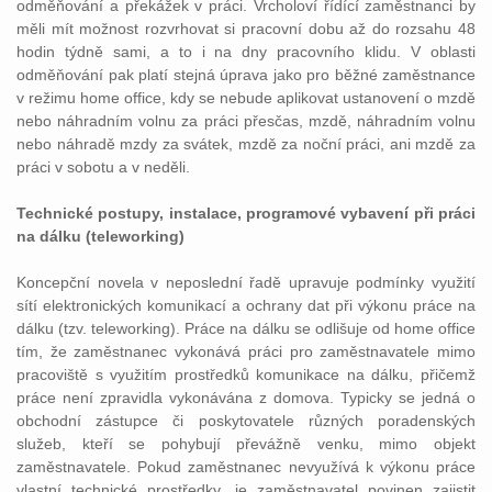
odměňování a překážek v práci. Vrcholoví řídící zaměstnanci by
měli mít možnost rozvrhovat si pracovní dobu až do rozsahu 48
hodin týdně sami, a to i na dny pracovního klidu. V oblasti
odměňování pak platí stejná úprava jako pro běžné zaměstnance
v režimu home office, kdy se nebude aplikovat ustanovení o mzdě
nebo náhradním volnu za práci přesčas, mzdě, náhradním volnu
nebo náhradě mzdy za svátek, mzdě za noční práci, ani mzdě za
práci v sobotu a v neděli.
Technické postupy, instalace, programové vybavení při práci
na dálku (teleworking)
Koncepční novela v neposlední řadě upravuje podmínky využití
sítí elektronických komunikací a ochrany dat při výkonu práce na
dálku (tzv. teleworking). Práce na dálku se odlišuje od home office
tím, že zaměstnanec vykonává práci pro zaměstnavatele mimo
pracoviště s využitím prostředků komunikace na dálku, přičemž
práce není zpravidla vykonávána z domova. Typicky se jedná o
obchodní zástupce či poskytovatele různých poradenských
služeb, kteří se pohybují převážně venku, mimo objekt
zaměstnavatele. Pokud zaměstnanec nevyužívá k výkonu práce
vlastní technické prostředky, je zaměstnavatel povinen zajistit