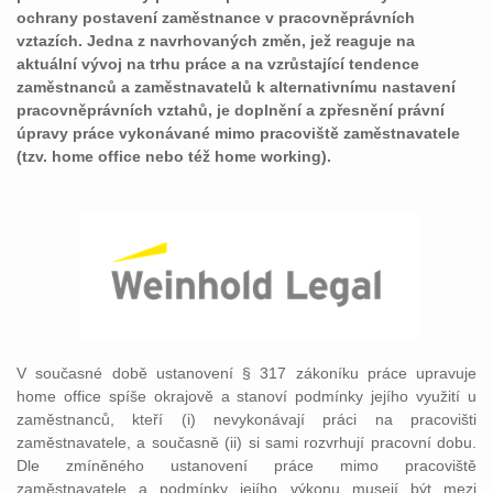
ochrany postavení zaměstnance v pracovněprávních
vztazích. Jedna z navrhovaných změn, jež reaguje na
aktuální vývoj na trhu práce a na vzrůstající tendence
zaměstnanců a zaměstnavatelů k alternativnímu nastavení
pracovněprávních vztahů, je doplnění a zpřesnění právní
úpravy práce vykonávané mimo pracoviště zaměstnavatele
(tzv. home office nebo též home working).
V současné době ustanovení § 317 zákoníku práce upravuje
home office spíše okrajově a stanoví podmínky jejího využití u
zaměstnanců, kteří (i) nevykonávají práci na pracovišti
zaměstnavatele, a současně (ii) si sami rozvrhují pracovní dobu.
Dle zmíněného ustanovení práce mimo pracoviště
zaměstnavatele a podmínky jejího výkonu musejí být mezi