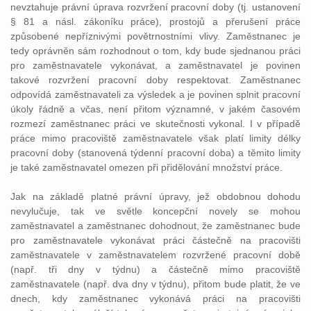
nevztahuje právní úprava rozvržení pracovní doby (tj. ustanovení
§ 81 a násl. zákoníku práce), prostojů a přerušení práce
způsobené nepříznivými povětrnostními vlivy. Zaměstnanec je
tedy oprávněn sám rozhodnout o tom, kdy bude sjednanou práci
pro zaměstnavatele vykonávat, a zaměstnavatel je povinen
takové rozvržení pracovní doby respektovat. Zaměstnanec
odpovídá zaměstnavateli za výsledek a je povinen splnit pracovní
úkoly řádně a včas, není přitom významné, v jakém časovém
rozmezí zaměstnanec práci ve skutečnosti vykonal. I v případě
práce mimo pracoviště zaměstnavatele však platí limity délky
pracovní doby (stanovená týdenní pracovní doba) a těmito limity
je také zaměstnavatel omezen při přidělování množství práce.
Jak na základě platné právní úpravy, jež obdobnou dohodu
nevylučuje, tak ve světle koncepční novely se mohou
zaměstnavatel a zaměstnanec dohodnout, že zaměstnanec bude
pro zaměstnavatele vykonávat práci částečně na pracovišti
zaměstnavatele v zaměstnavatelem rozvržené pracovní době
(např. tři dny v týdnu) a částečně mimo pracoviště
zaměstnavatele (např. dva dny v týdnu), přitom bude platit, že ve
dnech, kdy zaměstnanec vykonává práci na pracovišti