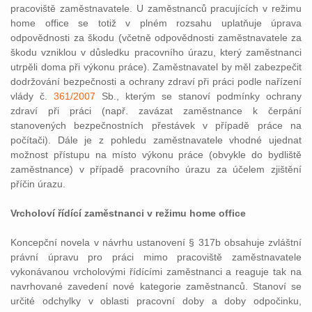
pracoviště zaměstnavatele. U zaměstnanců pracujících v režimu
home office se totiž v plném rozsahu uplatňuje úprava
odpovědnosti za škodu (včetně odpovědnosti zaměstnavatele za
škodu vzniklou v důsledku pracovního úrazu, který zaměstnanci
utrpěli doma při výkonu práce). Zaměstnavatel by měl zabezpečit
dodržování bezpečnosti a ochrany zdraví při práci podle nařízení
vlády č.
361/2007
Sb., kterým se stanoví podmínky ochrany
zdraví při práci (např. zavázat zaměstnance k čerpání
stanovených bezpečnostních přestávek v případě práce na
počítači). Dále je z pohledu zaměstnavatele vhodné ujednat
možnost přístupu na místo výkonu práce (obvykle do bydliště
zaměstnance) v případě pracovního úrazu za účelem zjištění
příčin úrazu.
Vrcholoví řídící zaměstnanci v režimu home office
Koncepční novela v návrhu ustanovení § 317b obsahuje zvláštní
právní úpravu pro práci mimo pracoviště zaměstnavatele
vykonávanou vrcholovými řídícími zaměstnanci a reaguje tak na
navrhované zavedení nové kategorie zaměstnanců. Stanoví se
určité odchylky v oblasti pracovní doby a doby odpočinku,