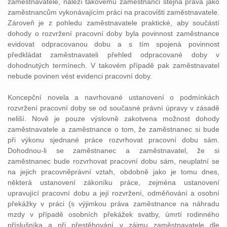
zaměstnavatele, náleží takovému zaměstnanci stejná práva jako
zaměstnancům vykonávajícím práci na pracovišti zaměstnavatele.
Zároveň je z pohledu zaměstnavatele praktické, aby součástí
dohody o rozvržení pracovní doby byla povinnost zaměstnance
evidovat odpracovanou dobu a s tím spojená povinnost
předkládat zaměstnavateli přehled odpracované doby v
dohodnutých termínech. V takovém případě pak zaměstnavatel
nebude povinen vést evidenci pracovní doby.
Koncepční novela a navrhované ustanovení o podmínkách
rozvržení pracovní doby se od současné právní úpravy v zásadě
neliší. Nově je pouze výslovně zakotvena možnost dohody
zaměstnavatele a zaměstnance o tom, že zaměstnanec si bude
při výkonu sjednané práce rozvrhovat pracovní dobu sám.
Dohodnou-li se zaměstnanec a zaměstnavatel, že si
zaměstnanec bude rozvrhovat pracovní dobu sám, neuplatní se
na jejich pracovněprávní vztah, obdobně jako je tomu dnes,
některá ustanovení zákoníku práce, zejména ustanovení
upravující pracovní dobu a její rozvržení, odměňování a osobní
překážky v práci (s výjimkou práva zaměstnance na náhradu
mzdy v případě osobních překážek svatby, úmrtí rodinného
příslušníka a při přestěhování v zájmu zaměstnavatele dle