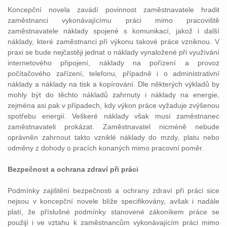
Koncepční novela zavádí povinnost zaměstnavatele hradit
zaměstnanci vykonávajícímu práci mimo pracoviště
zaměstnavatele náklady spojené s komunikací, jakož i další
náklady, které zaměstnanci při výkonu takové práce vzniknou. V
praxi se bude nejčastěji jednat o náklady vynaložené při využívání
internetového připojení, náklady na pořízení a provoz
počítačového zařízení, telefonu, případně i o administrativní
náklady a náklady na tisk a kopírování. Dle některých výkladů by
mohly být do těchto nákladů zahrnuty i náklady na energie,
zejména asi pak v případech, kdy výkon práce vyžaduje zvýšenou
spotřebu energií. Veškeré náklady však musí zaměstnanec
zaměstnavateli prokázat. Zaměstnavatel nicméně nebude
oprávněn zahrnout takto vzniklé náklady do mzdy, platu nebo
odměny z dohody o pracích konaných mimo pracovní poměr.
Bezpečnost a ochrana zdraví při práci
Podmínky zajištění bezpečnosti a ochrany zdraví při práci sice
nejsou v koncepční novele blíže specifikovány, avšak i nadále
platí, že příslušné podmínky stanovené zákoníkem práce se
použijí i ve vztahu k zaměstnancům vykonávajícím práci mimo