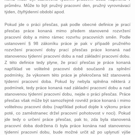
průměru. Může to být pružný pracovní den, pružný vyrovnávací
týden, čtyřtýdenní období apod.
Pokud jde o práci přesčas, pak podle obecné definice je prací
přesčas práce konaná mimo předem stanovené rozvržení
pracovní doby a mimo rámec rozvrhu pracovních směn. Podle
ustanovení § 98 zákoníku práce je pak v případě pružného
rozvržení pracovní doby prací přesčas práce konaná nad
stanovenou týdenní pracovní dobu a nad základní pracovní dobu.
Z této definice tedy plyne, že prací přesčas je práce konaná
například ve volitelné pracovní době současně za splnění
podmínky, že výkonem této práce je překročena též stanovená
týdenní pracovní doba. Pokud by nebyla splněna některá z
podmínek, tedy práce konaná nad základní pracovní dobu a nad
stanovenou týdenní pracovní dobu, nejde o práci přesčas. Práce
přesčas však může být samozřejmě rovněž práce konaná i mimo
volitelnou pracovní dobu (například pokud dojde k výkonu práce
poté, co zaměstnanec držel pracovní pohotovost v noci). Pokud
jde tedy o určení práce přesčas, pak to, zda byla stanovená
pracovní doba dodržena či byla práce konána nad stanovenou
týdenní pracovní dobu, bude možné určit až po uplynutí výše