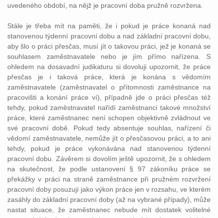
uvedeného období, na nějž je pracovní doba pružně rozvržena.
Stále je třeba mít na paměti, že i pokud je práce konaná nad
stanovenou týdenní pracovní dobu a nad základní pracovní dobu,
aby šlo o práci přesčas, musí jít o takovou práci, jež je konaná se
souhlasem zaměstnavatele nebo je jím přímo nařízena. S
ohledem na dosavadní judikaturu si dovoluji upozornit, že práce
přesčas je i taková práce, která je konána s vědomím
zaměstnavatele (zaměstnavatel o přítomnosti zaměstnance na
pracovišti a konání práce ví), případně jde o práci přesčas též
tehdy, pokud zaměstnavatel nařídí zaměstnanci takové množství
práce, které zaměstnanec není schopen objektivně zvládnout ve
své pracovní době. Pokud tedy absentuje souhlas, nařízení či
vědomí zaměstnavatele, nemůže jít o přesčasovou práci, a to ani
tehdy, pokud je práce vykonávána nad stanovenou týdenní
pracovní dobu. Závěrem si dovolím ještě upozornit, že s ohledem
na skutečnost, že podle ustanovení § 97 zákoníku práce se
překážky v práci na straně zaměstnance při pružném rozvržení
pracovní doby posuzují jako výkon práce jen v rozsahu, ve kterém
zasáhly do základní pracovní doby (až na vybrané případy), může
nastat situace, že zaměstnanec nebude mít dostatek volitelné