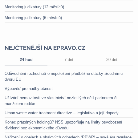
Monitoring judikatury (12 měsíců)
Monitoring judikatury (6 měsíců)
NEJČTENĚJŠÍ NA EPRAVO.CZ
24 hod
7 dní
30 dní
Odůvodnění rozhodnutí o nepoložení předběžné otázky Soudnímu
dvoru EU
Výpověď pro nadbytečnost
Užívání nemovitosti ve vlastnictví nezletilých dětí partnerem či
manželem rodiče
Urban waste water treatment directive – legislativa a její dopady
Konec prázdných holdingů? NSS upozorňuje na limity osvobození
dividend bez ekonomického důvodu
Nařízení o obalech a obalových odpadech (PPWR) – nová éra regulace