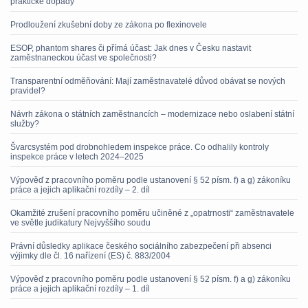
praktické dopady
Prodloužení zkušební doby ze zákona po flexinovele
ESOP, phantom shares či přímá účast: Jak dnes v Česku nastavit
zaměstnaneckou účast ve společnosti?
Transparentní odměňování: Mají zaměstnavatelé důvod obávat se nových
pravidel?
Návrh zákona o státních zaměstnancích – modernizace nebo oslabení státní
služby?
Švarcsystém pod drobnohledem inspekce práce. Co odhalily kontroly
inspekce práce v letech 2024–2025
Výpověď z pracovního poměru podle ustanovení § 52 písm. f) a g) zákoníku
práce a jejich aplikační rozdíly – 2. díl
Okamžité zrušení pracovního poměru učiněné z „opatrnosti“ zaměstnavatele
ve světle judikatury Nejvyššího soudu
Právní důsledky aplikace českého sociálního zabezpečení při absenci
výjimky dle čl. 16 nařízení (ES) č. 883/2004
Výpověď z pracovního poměru podle ustanovení § 52 písm. f) a g) zákoníku
práce a jejich aplikační rozdíly – 1. díl