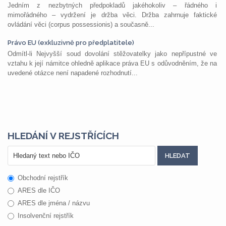
Jedním z nezbytných předpokladů jakéhokoliv – řádného i
mimořádného – vydržení je držba věci. Držba zahrnuje faktické
ovládání věci (corpus possessionis) a současně...
Právo EU (exkluzivně pro předplatitele)
Odmítl-li Nejvyšší soud dovolání stěžovatelky jako nepřípustné ve
vztahu k její námitce ohledně aplikace práva EU s odůvodněním, že na
uvedené otázce není napadené rozhodnutí...
HLEDÁNÍ V REJSTŘÍCÍCH
Obchodní rejstřík
ARES dle IČO
ARES dle jména / názvu
Insolvenční rejstřík