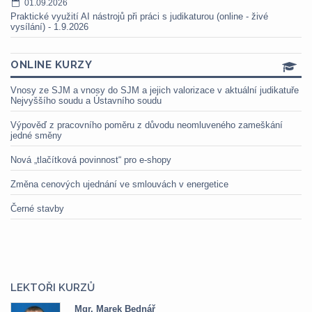
01.09.2026
Praktické využití AI nástrojů při práci s judikaturou (online - živé
vysílání) - 1.9.2026
ONLINE KURZY
Vnosy ze SJM a vnosy do SJM a jejich valorizace v aktuální judikatuře
Nejvyššího soudu a Ústavního soudu
Výpověď z pracovního poměru z důvodu neomluveného zameškání
jedné směny
Nová „tlačítková povinnost“ pro e-shopy
Změna cenových ujednání ve smlouvách v energetice
Černé stavby
LEKTOŘI KURZŮ
Mgr. Marek Bednář