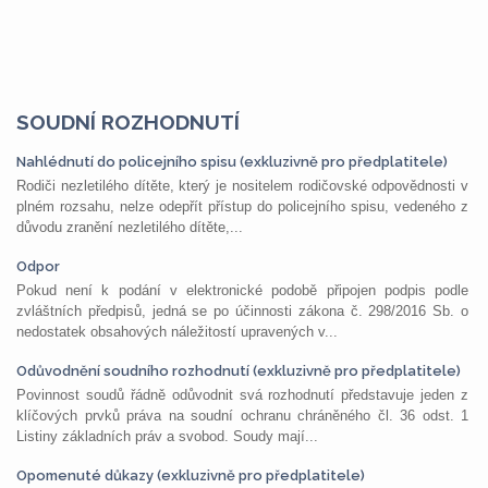
SOUDNÍ ROZHODNUTÍ
Nahlédnutí do policejního spisu (exkluzivně pro předplatitele)
Rodiči nezletilého dítěte, který je nositelem rodičovské odpovědnosti v
plném rozsahu, nelze odepřít přístup do policejního spisu, vedeného z
důvodu zranění nezletilého dítěte,...
Odpor
Pokud není k podání v elektronické podobě připojen podpis podle
zvláštních předpisů, jedná se po účinnosti zákona č. 298/2016 Sb. o
nedostatek obsahových náležitostí upravených v...
Odůvodnění soudního rozhodnutí (exkluzivně pro předplatitele)
Povinnost soudů řádně odůvodnit svá rozhodnutí představuje jeden z
klíčových prvků práva na soudní ochranu chráněného čl. 36 odst. 1
Listiny základních práv a svobod. Soudy mají...
Opomenuté důkazy (exkluzivně pro předplatitele)