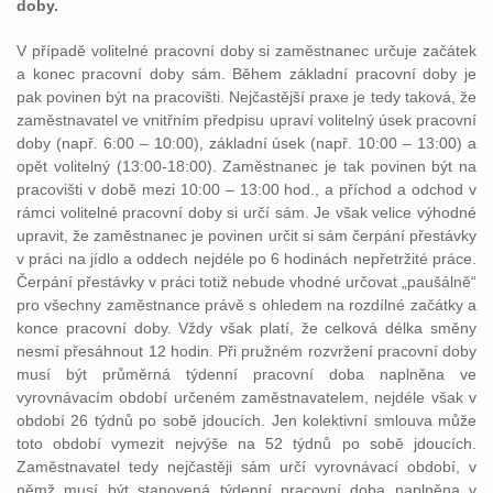
doby.
V případě volitelné pracovní doby si zaměstnanec určuje začátek
a konec pracovní doby sám. Během základní pracovní doby je
pak povinen být na pracovišti. Nejčastější praxe je tedy taková, že
zaměstnavatel ve vnitřním předpisu upraví volitelný úsek pracovní
doby (např. 6:00 – 10:00), základní úsek (např. 10:00 – 13:00) a
opět volitelný (13:00-18:00). Zaměstnanec je tak povinen být na
pracovišti v době mezi 10:00 – 13:00 hod., a příchod a odchod v
rámci volitelné pracovní doby si určí sám. Je však velice výhodné
upravit, že zaměstnanec je povinen určit si sám čerpání přestávky
v práci na jídlo a oddech nejdéle po 6 hodinách nepřetržité práce.
Čerpání přestávky v práci totiž nebude vhodné určovat „paušálně“
pro všechny zaměstnance právě s ohledem na rozdílné začátky a
konce pracovní doby. Vždy však platí, že celková délka směny
nesmí přesáhnout 12 hodin. Při pružném rozvržení pracovní doby
musí být průměrná týdenní pracovní doba naplněna ve
vyrovnávacím období určeném zaměstnavatelem, nejdéle však v
období 26 týdnů po sobě jdoucích. Jen kolektivní smlouva může
toto období vymezit nejvýše na 52 týdnů po sobě jdoucích.
Zaměstnavatel tedy nejčastěji sám určí vyrovnávací období, v
němž musí být stanovená týdenní pracovní doba naplněna v