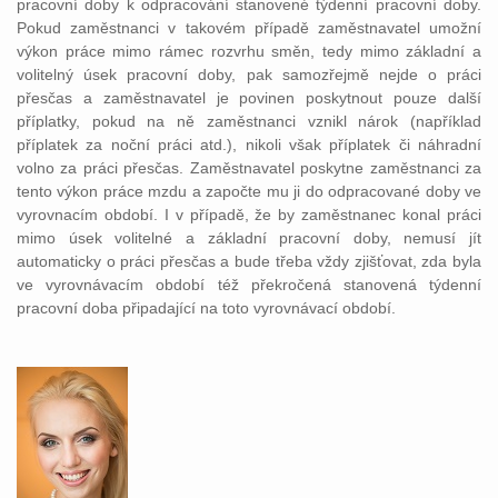
pracovní doby k odpracování stanovené týdenní pracovní doby.
Pokud zaměstnanci v takovém případě zaměstnavatel umožní
výkon práce mimo rámec rozvrhu směn, tedy mimo základní a
volitelný úsek pracovní doby, pak samozřejmě nejde o práci
přesčas a zaměstnavatel je povinen poskytnout pouze další
příplatky, pokud na ně zaměstnanci vznikl nárok (například
příplatek za noční práci atd.), nikoli však příplatek či náhradní
volno za práci přesčas. Zaměstnavatel poskytne zaměstnanci za
tento výkon práce mzdu a započte mu ji do odpracované doby ve
vyrovnacím období. I v případě, že by zaměstnanec konal práci
mimo úsek volitelné a základní pracovní doby, nemusí jít
automaticky o práci přesčas a bude třeba vždy zjišťovat, zda byla
ve vyrovnávacím období též překročená stanovená týdenní
pracovní doba připadající na toto vyrovnávací období.