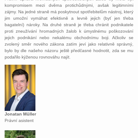
kompromisem mezi dvěma protichůdnými, avšak legitimními
zájmy. Na jedné straně má poskytnout spotřebitelům nástroj, který
jim umožní vymáhat efektivně a levně jejich (byť jen třeba
bagatelní) nároky. Na druhé straně je třeba chránit podnikatele
proti zneužívání hromadných žalob k úmyslnému poškozování
jejich podnikání nebo nekalému obchodnímu boji. Ačkoliv se
zvolený směr nového zákona zatím jeví jako relativně správný,
bylo by dle našeho názoru ještě předčasné hodnotit, zda se mu
podařilo kýženou rovnováhu najít.
Jonatan Müller
Právní asistent