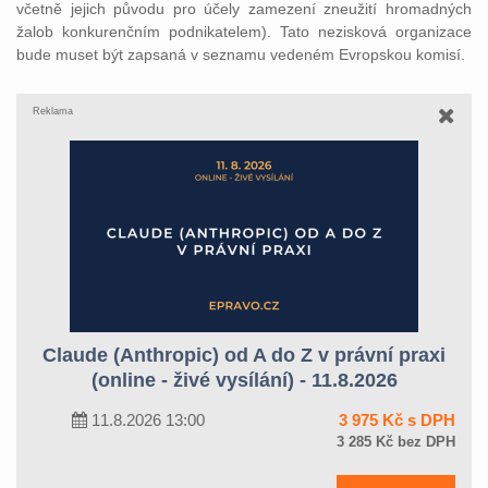
včetně jejich původu pro účely zamezení zneužití hromadných
žalob konkurenčním podnikatelem). Tato nezisková organizace
bude muset být zapsaná v seznamu vedeném Evropskou komisí.
Reklama
Claude (Anthropic) od A do Z v právní praxi
(online - živé vysílání) - 11.8.2026
11.8.2026 13:00
3 975 Kč s DPH
3 285 Kč bez DPH