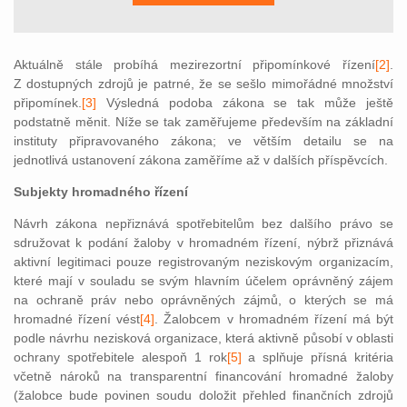
Aktuálně stále probíhá mezirezortní připomínkové řízení
[2]
.
Z dostupných zdrojů je patrné, že se sešlo mimořádné množství
připomínek.
[3]
Výsledná podoba zákona se tak může ještě
podstatně měnit. Níže se tak zaměřujeme především na základní
instituty připravovaného zákona; ve větším detailu se na
jednotlivá ustanovení zákona zaměříme až v dalších příspěvcích.
Subjekty hromadného řízení
Návrh zákona nepřiznává spotřebitelům bez dalšího právo se
sdružovat k podání žaloby v hromadném řízení, nýbrž přiznává
aktivní legitimaci pouze registrovaným neziskovým organizacím,
které mají v souladu se svým hlavním účelem oprávněný zájem
na ochraně práv nebo oprávněných zájmů, o kterých se má
hromadné řízení vést
[4]
. Žalobcem v hromadném řízení má být
podle návrhu nezisková organizace, která aktivně působí v oblasti
ochrany spotřebitele alespoň 1 rok
[5]
a splňuje přísná kritéria
včetně nároků na transparentní financování hromadné žaloby
(žalobce bude povinen soudu doložit přehled finančních zdrojů