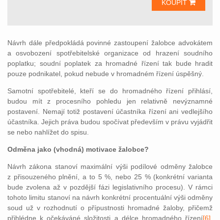
KOUPIT
Návrh dále předpokládá povinné zastoupení žalobce advokátem
a osvobození spotřebitelské organizace od hrazení soudního
poplatku; soudní poplatek za hromadné řízení tak bude hradit
pouze podnikatel, pokud nebude v hromadném řízení úspěšný.
Samotní spotřebitelé, kteří se do hromadného řízení přihlásí,
budou mít z procesního pohledu jen relativně nevýznamné
postavení. Nemají totiž postavení účastníka řízení ani vedlejšího
účastníka. Jejich práva budou spočívat především v právu vyjádřit
se nebo nahlížet do spisu.
Odměna jako (vhodná) motivace žalobce?
Návrh zákona stanoví maximální výši podílové odměny žalobce
z přisouzeného plnění, a to 5 %, nebo 25 % (konkrétní varianta
bude zvolena až v pozdější fázi legislativního procesu). V rámci
tohoto limitu stanoví na návrh konkrétní procentuální výši odměny
soud už v rozhodnutí o přípustnosti hromadné žaloby, přičemž
přihlédne k očekáváné složitosti a délce hromadného řízení
[6]
.