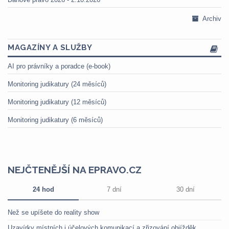
Archiv
MAGAZÍNY A SLUŽBY
AI pro právníky a poradce (e-book)
Monitoring judikatury (24 měsíců)
Monitoring judikatury (12 měsíců)
Monitoring judikatury (6 měsíců)
NEJČTENĚJŠÍ NA EPRAVO.CZ
24 hod
7 dní
30 dní
Než se upíšete do reality show
Uzavírky místních i účelových komunikací a zřizování objížděk