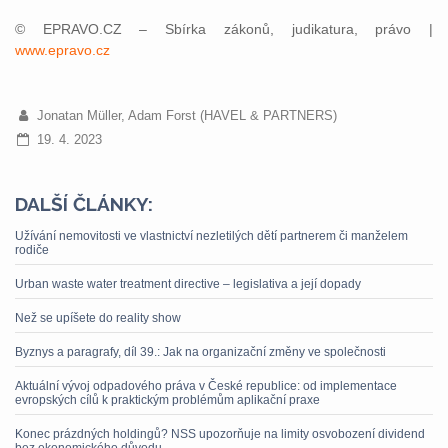
© EPRAVO.CZ – Sbírka zákonů, judikatura, právo |
www.epravo.cz
Jonatan Müller, Adam Forst (HAVEL & PARTNERS)
19. 4. 2023
DALŠÍ ČLÁNKY:
Užívání nemovitosti ve vlastnictví nezletilých dětí partnerem či manželem
rodiče
Urban waste water treatment directive – legislativa a její dopady
Než se upíšete do reality show
Byznys a paragrafy, díl 39.: Jak na organizační změny ve společnosti
Aktuální vývoj odpadového práva v České republice: od implementace
evropských cílů k praktickým problémům aplikační praxe
Konec prázdných holdingů? NSS upozorňuje na limity osvobození dividend