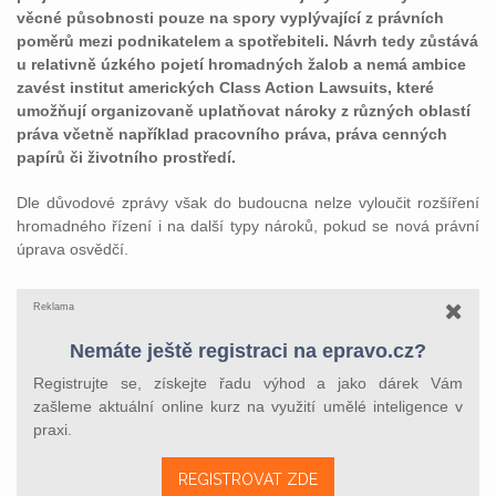
věcné působnosti pouze na spory vyplývající z právních
poměrů mezi podnikatelem a spotřebiteli. Návrh tedy zůstává
u relativně úzkého pojetí hromadných žalob a nemá ambice
zavést institut amerických Class Action Lawsuits, které
umožňují organizovaně uplatňovat nároky z různých oblastí
práva včetně například pracovního práva, práva cenných
papírů či životního prostředí.
Dle důvodové zprávy však do budoucna nelze vyloučit rozšíření
hromadného řízení i na další typy nároků, pokud se nová právní
úprava osvědčí.
Reklama
Nemáte ještě registraci na epravo.cz?
Registrujte se, získejte řadu výhod a jako dárek Vám
zašleme aktuální online kurz na využití umělé inteligence v
praxi.
REGISTROVAT ZDE