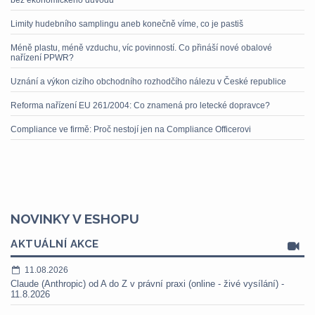
bez ekonomického důvodu
Limity hudebního samplingu aneb konečně víme, co je pastiš
Méně plastu, méně vzduchu, víc povinností. Co přináší nové obalové
nařízení PPWR?
Uznání a výkon cizího obchodního rozhodčího nálezu v České republice
Reforma nařízení EU 261/2004: Co znamená pro letecké dopravce?
Compliance ve firmě: Proč nestojí jen na Compliance Officerovi
NOVINKY V ESHOPU
AKTUÁLNÍ AKCE
11.08.2026
Claude (Anthropic) od A do Z v právní praxi (online - živé vysílání) -
11.8.2026