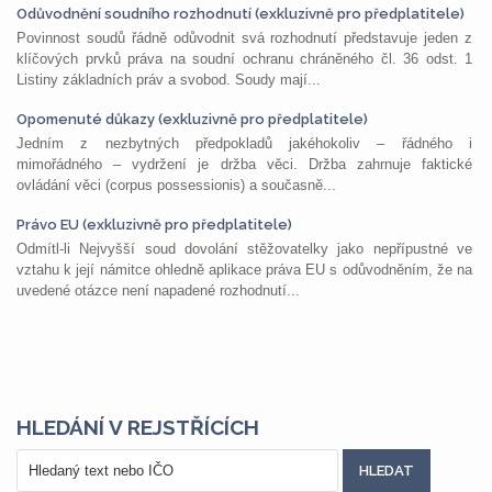
Odůvodnění soudního rozhodnutí (exkluzivně pro předplatitele)
Povinnost soudů řádně odůvodnit svá rozhodnutí představuje jeden z
klíčových prvků práva na soudní ochranu chráněného čl. 36 odst. 1
Listiny základních práv a svobod. Soudy mají...
Opomenuté důkazy (exkluzivně pro předplatitele)
Jedním z nezbytných předpokladů jakéhokoliv – řádného i
mimořádného – vydržení je držba věci. Držba zahrnuje faktické
ovládání věci (corpus possessionis) a současně...
Právo EU (exkluzivně pro předplatitele)
Odmítl-li Nejvyšší soud dovolání stěžovatelky jako nepřípustné ve
vztahu k její námitce ohledně aplikace práva EU s odůvodněním, že na
uvedené otázce není napadené rozhodnutí...
HLEDÁNÍ V REJSTŘÍCÍCH