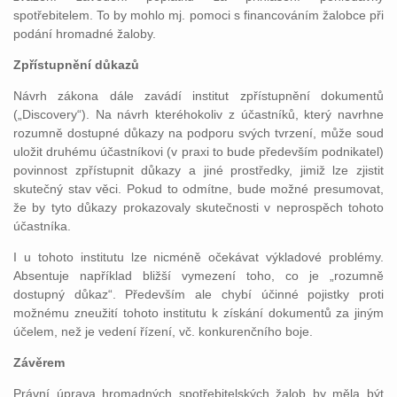
spotřebitelem. To by mohlo mj. pomoci s financováním žalobce při
podání hromadné žaloby.
Zpřístupnění důkazů
Návrh zákona dále zavádí institut zpřístupnění dokumentů
(„Discovery“). Na návrh kteréhokoliv z účastníků, který navrhne
rozumně dostupné důkazy na podporu svých tvrzení, může soud
uložit druhému účastníkovi (v praxi to bude především podnikatel)
povinnost zpřístupnit důkazy a jiné prostředky, jimiž lze zjistit
skutečný stav věci. Pokud to odmítne, bude možné presumovat,
že by tyto důkazy prokazovaly skutečnosti v neprospěch tohoto
účastníka.
I u tohoto institutu lze nicméně očekávat výkladové problémy.
Absentuje například bližší vymezení toho, co je „rozumně
dostupný důkaz“. Především ale chybí účinné pojistky proti
možnému zneužití tohoto institutu k získání dokumentů za jiným
účelem, než je vedení řízení, vč. konkurenčního boje.
Závěrem
Právní úprava hromadných spotřebitelských žalob by měla být