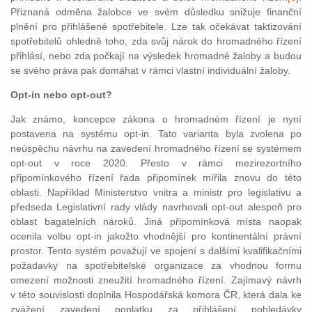
Přiznaná odměna žalobce ve svém důsledku snižuje finanční
plnění pro přihlášené spotřebitele. Lze tak očekávat taktizování
spotřebitelů ohledně toho, zda svůj nárok do hromadného řízení
přihlásí, nebo zda počkají na výsledek hromadné žaloby a budou
se svého práva pak domáhat v rámci vlastní individuální žaloby.
Opt-in nebo opt-out?
Jak známo, koncepce zákona o hromadném řízení je nyní
postavena na systému opt-in. Tato varianta byla zvolena po
neúspěchu návrhu na zavedení hromadného řízení se systémem
opt-out v roce 2020. Přesto v rámci mezirezortního
připomínkového řízení řada připomínek mířila znovu do této
oblasti. Například Ministerstvo vnitra a ministr pro legislativu a
předseda Legislativní rady vlády navrhovali opt-out alespoň pro
oblast bagatelních nároků. Jiná připomínková místa naopak
ocenila volbu opt-in jakožto vhodnější pro kontinentální právní
prostor. Tento systém považují ve spojení s dalšími kvalifikačními
požadavky na spotřebitelské organizace za vhodnou formu
omezení možnosti zneužití hromadného řízení. Zajímavý návrh
v této souvislosti doplnila Hospodářská komora ČR, která dala ke
zvážení zavedení poplatku za přihlášení pohledávky