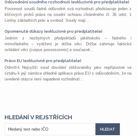
Odůvodnění soudního rozhodnutí (exkluzivně pro předplatitele)
Povinnost soudů řádně odůvodnit svá rozhodnutí představuje jeden z
klíčových prvků práva na soudní ochranu chráněného čl. 36 odst. 1
Listiny základních práv a svobod. Soudy mají...
Opomenuté důkazy (exkluzivně pro předplatitele)
Jedním z nezbytných předpokladů jakéhokoliv – řádného i
mimořádného – vydržení je držba věci. Držba zahrnuje faktické
ovládání věci (corpus possessionis) a současně...
Právo EU (exkluzivně pro předplatitele)
Odmítl-li Nejvyšší soud dovolání stěžovatelky jako nepřípustné ve
vztahu k její námitce ohledně aplikace práva EU s odůvodněním, že na
uvedené otázce není napadené rozhodnutí...
HLEDÁNÍ V REJSTŘÍCÍCH