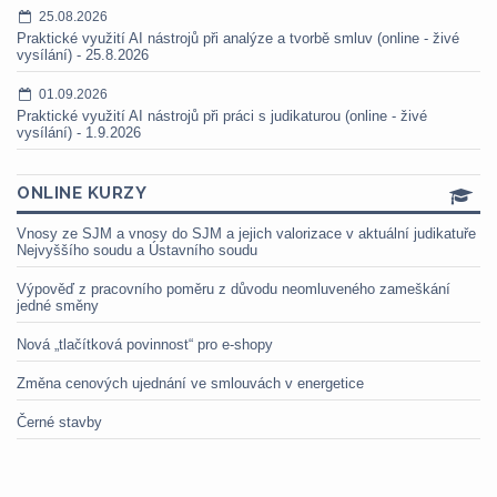
25.08.2026
Praktické využití AI nástrojů při analýze a tvorbě smluv (online - živé
vysílání) - 25.8.2026
01.09.2026
Praktické využití AI nástrojů při práci s judikaturou (online - živé
vysílání) - 1.9.2026
ONLINE KURZY
Vnosy ze SJM a vnosy do SJM a jejich valorizace v aktuální judikatuře
Nejvyššího soudu a Ústavního soudu
Výpověď z pracovního poměru z důvodu neomluveného zameškání
jedné směny
Nová „tlačítková povinnost“ pro e-shopy
Změna cenových ujednání ve smlouvách v energetice
Černé stavby