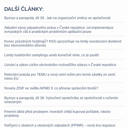
DALŠÍ ČLÁNKY:
Byznys a paragrafy, díl 39.: Jak na organizační změny ve společnosti
Aktuální vývoj odpadového práva v České republice: od implementace
evropských cílů k praktickým problémům aplikační praxe
Konec prázdných holdingů? NSS upozorňuje na limity osvobození dividend
bez ekonomického důvodu
Limity hudebního samplingu aneb konečně víme, co je pastiš
Uznání a výkon cizího obchodního rozhodčího nálezu v České republice
Rekordní pokuta pro TEMU a nový celní režim pro levné zásilky ze zemí
mimo EU
Novela ZISIF ve světle AIFMD II: co přinese správcům fondů?
Byznys a paragrafy, díl 38: Vyloučení společníka ze společnosti s ručením
omezeným
Firemní úklid před prodejem: investoři chtějí kupovat pořádek, nikoliv
problémy
Nařízení o obalech a obalových odpadech (PPWR) – nová éra regulace