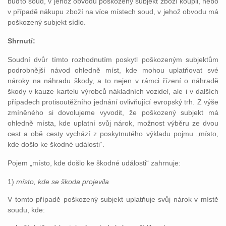
buďto soud, v jehož obvodu poškozený subjekt zboží koupil, nebo
v případě nákupu zboží na více místech soud, v jehož obvodu má
poškozený subjekt sídlo.
Shrnutí:
Soudní dvůr tímto rozhodnutím poskytl poškozeným subjektům
podrobnější návod ohledně míst, kde mohou uplatňovat své
nároky na náhradu škody, a to nejen v rámci řízení o náhradě
škody v kauze kartelu výrobců nákladních vozidel, ale i v dalších
případech protisoutěžního jednání ovlivňující evropský trh. Z výše
zmíněného si dovolujeme vyvodit, že poškozený subjekt má
ohledně místa, kde uplatní svůj nárok, možnost výběru ze dvou
cest a obě cesty vychází z poskytnutého výkladu pojmu „místo,
kde došlo ke škodné události“.
Pojem „místo, kde došlo ke škodné události“ zahrnuje:
1)
místo, kde se škoda projevila
V tomto případě poškozený subjekt uplatňuje svůj nárok v místě
soudu, kde: