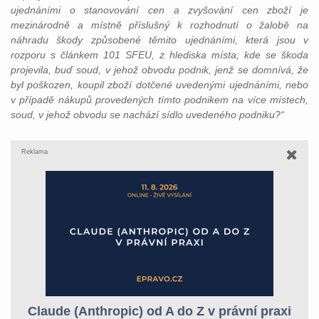
ujednáními o stanovování cen a zvyšování cen zboží je
mezinárodně a místně příslušný k rozhodnutí o žalobě na
náhradu škody způsobené těmito ujednáními, která jsou v
rozporu s článkem 101 SFEU, z hlediska místa, kde se škoda
projevila, buď soud, v jehož obvodu podnik, jenž se domnívá, že
byl poškozen, koupil zboží dotčené uvedenými ujednáními, nebo
v případě nákupů provedených tímto podnikem na více místech,
soud, v jehož obvodu se nachází sídlo uvedeného podniku?“
Reklama
Claude (Anthropic) od A do Z v právní praxi