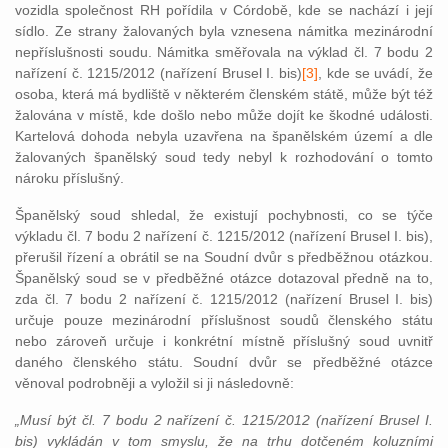
vozidla společnost RH pořídila v Córdobě, kde se nachází i její
sídlo. Ze strany žalovaných byla vznesena námitka mezinárodní
nepříslušnosti soudu. Námitka směřovala na výklad čl. 7 bodu 2
nařízení č. 1215/2012 (nařízení Brusel I. bis)
[3]
, kd
e se uvádí, že
osoba, která má bydliště v některém členském státě, může být též
žalována v místě, kde došlo nebo může dojít ke škodné události.
Kartelová dohoda nebyla uzavřena na španělském území a dle
žalovaných španělský soud tedy nebyl k rozhodování o tomto
nároku příslušný.
Španělský soud shledal, že existují pochybnosti, co se týče
výkladu čl. 7 bodu 2 nařízení č. 1215/2012 (nařízení Brusel I. bis),
přerušil řízení a obrátil se na Soudní dvůr s předběžnou otázkou.
Španělský soud se v předběžné otázce dotazoval předně na to,
zda čl. 7 bodu 2 nařízení č. 1215/2012 (nařízení Brusel I. bis)
určuje pouze mezinárodní příslušnost soudů členského státu
nebo zároveň určuje i konkrétní místně příslušný soud uvnitř
daného členského státu. Soudní dvůr se předběžné otázce
věnoval podrobněji a vyložil si ji následovně:
„Musí být čl. 7 bodu 2 nařízení č. 1215/2012 (nařízení Brusel I.
bis) vykládán v tom smyslu, že na trhu dotčeném koluzními