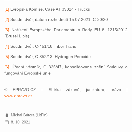
[1]
Evropská Komise, Case AT 39824 - Trucks
[2]
Soudní dvůr, datum rozhodnutí 15.07.2021, C-30/20
[3]
Nařízení Evropského Parlamentu a Rady EU č. 1215/2012
(Brusel I. bis)
[4]
Soudní dvůr, C-451/18, Tibor Trans
[5]
Soudní dvůr, C-352/13, Hydrogen Peroxide
[6]
Úřední věstník, C 326/47, konsolidované znění Smlouvy o
fungování Evropské unie
© EPRAVO.CZ – Sbírka zákonů, judikatura, právo |
www.epravo.cz
Michal Bútora (LitFin)
8. 10. 2021