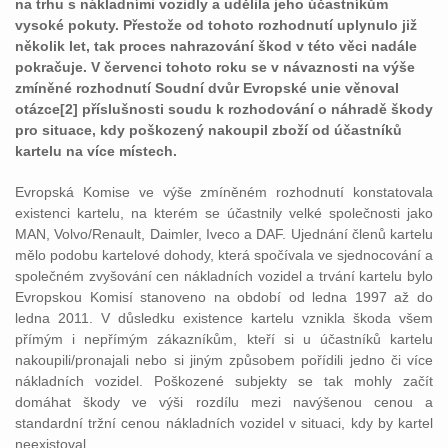
na trhu s nákladními vozidly a udělila jeho účastníkům
vysoké pokuty. Přestože od tohoto rozhodnutí uplynulo již
několik let, tak proces nahrazování škod v této věci nadále
pokračuje. V červenci tohoto roku se v návaznosti na výše
zmíněné rozhodnutí Soudní dvůr Evropské unie věnoval
otázce[2] příslušnosti soudu k rozhodování o náhradě škody
pro situace, kdy poškozený nakoupil zboží od účastníků
kartelu na více místech.
Evropská Komise ve výše zmíněném rozhodnutí konstatovala
existenci kartelu, na kterém se účastnily velké společnosti jako
MAN, Volvo/Renault, Daimler, Iveco a DAF. Ujednání členů kartelu
mělo podobu kartelové dohody, která spočívala ve sjednocování a
společném zvyšování cen nákladních vozidel a trvání kartelu bylo
Evropskou Komisí stanoveno na období od ledna 1997 až do
ledna 2011. V důsledku existence kartelu vznikla škoda všem
přímým i nepřímým zákazníkům, kteří si u účastníků kartelu
nakoupili/pronajali nebo si jiným způsobem pořídili jedno či více
nákladních vozidel. Poškozené subjekty se tak mohly začít
domáhat škody ve výši rozdílu mezi navýšenou cenou a
standardní tržní cenou nákladních vozidel v situaci, kdy by kartel
neexistoval.