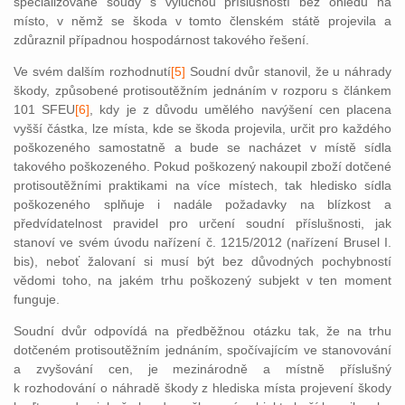
specializované soudy s výlučnou příslušností bez ohledu na
místo, v němž se škoda v tomto členském státě projevila a
zdůraznil případnou hospodárnost takového řešení.
Ve svém dalším rozhodnut
í
[5]
Soudní dvůr stanovil, že u náhrady
škody, způsobené protisoutěžním jednáním v rozporu s článkem
101 SFEU
[6]
, kd
y je z důvodu umělého navýšení cen placena
vyšší částka, lze místa, kde se škoda projevila, určit pro každého
poškozeného samostatně a bude se nacházet v místě sídla
takového poškozeného. Pokud poškozený nakoupil zboží dotčené
protisoutěžními praktikami na více místech, tak hledisko sídla
poškozeného splňuje i nadále požadavky na blízkost a
předvídatelnost pravidel pro určení soudní příslušnosti, jak
stanoví ve svém úvodu nařízení č. 1215/2012 (nařízení Brusel I.
bis), neboť žalovaní si musí být bez důvodných pochybností
vědomi toho, na jakém trhu poškozený subjekt v ten moment
funguje.
Soudní dvůr odpovídá na předběžnou otázku tak, že na trhu
dotčeném protisoutěžním jednáním, spočívajícím ve stanovování
a zvyšování cen, je mezinárodně a místně příslušný
k rozhodování o náhradě škody z hlediska místa projevení škody