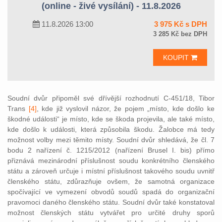
(online - živé vysílání) - 11.8.2026
11.8.2026 13:00
3 975 Kč s DPH
3 285 Kč bez DPH
KOUPIT
Soudní dvůr připoměl své dřívější rozhodnutí C-451/18, Tibor
Trans
[4]
, k
de již vyslovil názor, že pojem „místo, kde došlo ke
škodné události“ je místo, kde se škoda projevila, ale také místo,
kde došlo k události, která způsobila škodu. Žalobce má tedy
možnost volby mezi těmito místy. Soudní dvůr shledává, že čl. 7
bodu 2 nařízení č. 1215/2012 (nařízení Brusel I. bis) přímo
přiznává mezinárodní příslušnost soudu konkrétního členského
státu a zároveň určuje i místní příslušnost takového soudu uvnitř
členského státu, zdůrazňuje ovšem, že samotná organizace
spočívající ve vymezení obvodů soudů spadá do organizační
pravomoci daného členského státu. Soudní dvůr také konstatoval
možnost členských státu vytvářet pro určité druhy sporů