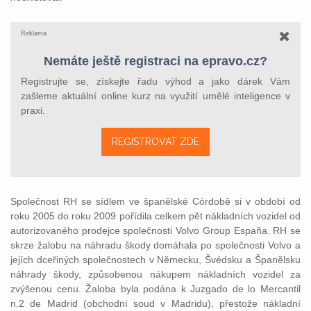
Reklama
Nemáte ještě registraci na epravo.cz?
Registrujte se, získejte řadu výhod a jako dárek Vám
zašleme aktuální online kurz na využití umělé inteligence v
praxi.
REGISTROVAT ZDE
Společnost RH se sídlem ve španělské Córdobě si v období od
roku 2005 do roku 2009 pořídila celkem pět nákladních vozidel od
autorizovaného prodejce společnosti Volvo Group España. RH se
skrze žalobu na náhradu škody domáhala po společnosti Volvo a
jejích dceřiných společnostech v Německu, Švédsku a Španělsku
náhrady škody, způsobenou nákupem nákladních vozidel za
zvýšenou cenu. Žaloba byla podána k Juzgado de lo Mercantil
n.2 de Madrid (obchodní soud v Madridu), přestože nákladní