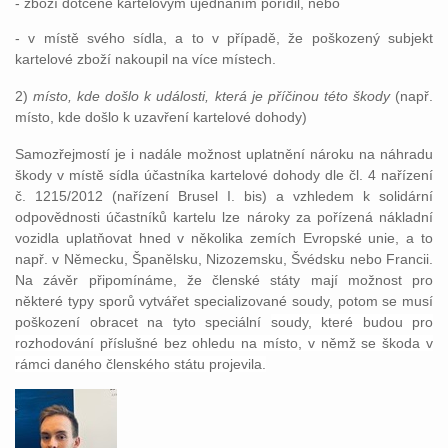
- zboží dotčené kartelovým ujednáním pořídil, nebo
- v místě svého sídla, a to v případě, že poškozený subjekt
kartelové zboží nakoupil na více místech.
2)
místo, kde došlo k události, která je příčinou této škody
(např.
místo, kde došlo k uzavření kartelové dohody)
Samozřejmostí je i nadále možnost uplatnění nároku na náhradu
škody v místě sídla účastníka kartelové dohody dle čl. 4 nařízení
č. 1215/2012 (nařízení Brusel I. bis) a vzhledem k solidární
odpovědnosti účastníků kartelu lze nároky za pořízená nákladní
vozidla uplatňovat hned v několika zemích Evropské unie, a to
např. v Německu, Španělsku, Nizozemsku, Švédsku nebo Francii.
Na závěr připomínáme, že členské státy mají možnost pro
některé typy sporů vytvářet specializované soudy, potom se musí
poškození obracet na tyto speciální
soudy, které budou pro
rozhodování příslušné bez ohledu na místo, v němž se škoda v
rámci daného členského státu projevila.