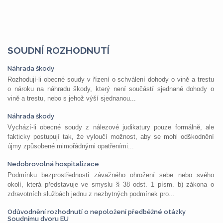
SOUDNÍ ROZHODNUTÍ
Náhrada škody
Rozhodují-li obecné soudy v řízení o schválení dohody o vině a trestu
o nároku na náhradu škody, který není součástí sjednané dohody o
vině a trestu, nebo s jehož výší sjednanou...
Náhrada škody
Vychází-li obecné soudy z nálezové judikatury pouze formálně, ale
fakticky postupují tak, že vyloučí možnost, aby se mohl odškodnění
újmy způsobené mimořádnými opatřeními...
Nedobrovolná hospitalizace
Podmínku bezprostřednosti závažného ohrožení sebe nebo svého
okolí, která představuje ve smyslu § 38 odst. 1 písm. b) zákona o
zdravotních službách jednu z nezbytných podmínek pro...
Odůvodnění rozhodnutí o nepoložení předběžné otázky
Soudnímu dvoru EU