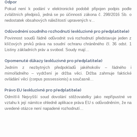
Odpor
Pokud není k podání v elektronické podobě připojen podpis podle
zvláštních předpisů, jedná se po účinnosti zákona č. 298/2016 Sb. o
nedostatek obsahových náležitostí upravených v...
Odůvodnění soudního rozhodnutí (exkluzivně pro předplatitele)
Povinnost soudů řádně odůvodnit svá rozhodnutí představuje jeden z
klíčových prvků práva na soudní ochranu chráněného čl. 36 odst. 1
Listiny základních práv a svobod. Soudy mají...
Opomenuté důkazy (exkluzivně pro předplatitele)
Jedním z nezbytných předpokladů jakéhokoliv – řádného i
mimořádného – vydržení je držba věci. Držba zahrnuje faktické
ovládání věci (corpus possessionis) a současně...
Právo EU (exkluzivně pro předplatitele)
Odmítl-li Nejvyšší soud dovolání stěžovatelky jako nepřípustné ve
vztahu k její námitce ohledně aplikace práva EU s odůvodněním, že na
uvedené otázce není napadené rozhodnutí...