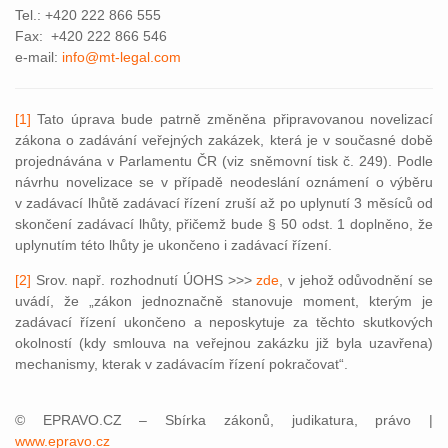
Tel.: +420 222 866 555
Fax: +420 222 866 546
e-mail:
info@mt-legal.com
[1]
Tato úprava bude patrně změněna připravovanou novelizací
zákona o zadávání veřejných zakázek, která je v současné době
projednávána v Parlamentu ČR (viz sněmovní tisk č. 249). Podle
návrhu novelizace se v případě neodeslání oznámení o výběru
v zadávací lhůtě zadávací řízení zruší až po uplynutí 3 měsíců od
skončení zadávací lhůty, přičemž bude § 50 odst. 1 doplněno, že
uplynutím této lhůty je ukončeno i zadávací řízení.
[2]
Srov. např. rozhodnutí ÚOHS >>>
zde
, v jehož odůvodnění se
uvádí, že „zákon jednoznačně stanovuje moment, kterým je
zadávací řízení ukončeno a neposkytuje za těchto skutkových
okolností (kdy smlouva na veřejnou zakázku již byla uzavřena)
mechanismy, kterak v zadávacím řízení pokračovat“.
© EPRAVO.CZ – Sbírka zákonů, judikatura, právo |
www.epravo.cz