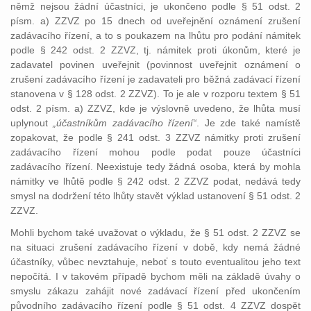
němž nejsou žádní účastníci, je ukončeno podle § 51 odst. 2
písm. a) ZZVZ po 15 dnech od uveřejnění oznámení zrušení
zadávacího řízení, a to s poukazem na lhůtu pro podání námitek
podle § 242 odst. 2 ZZVZ, tj. námitek proti úkonům, které je
zadavatel povinen uveřejnit (povinnost uveřejnit oznámení o
zrušení zadávacího řízení je zadavateli pro běžná zadávací řízení
stanovena v § 128 odst. 2 ZZVZ). To je ale v rozporu textem § 51
odst. 2 písm. a) ZZVZ, kde je výslovně uvedeno, že lhůta musí
uplynout
„účastníkům zadávacího řízení“
. Je zde také namístě
zopakovat, že podle § 241 odst. 3 ZZVZ námitky proti zrušení
zadávacího řízení mohou podle podat pouze účastníci
zadávacího řízení. Neexistuje tedy žádná osoba, která by mohla
námitky ve lhůtě podle § 242 odst. 2 ZZVZ podat, nedává tedy
smysl na dodržení této lhůty stavět výklad ustanovení § 51 odst. 2
ZZVZ.
Mohli bychom také uvažovat o výkladu, že § 51 odst. 2 ZZVZ se
na situaci zrušení zadávacího řízení v době, kdy nemá žádné
účastníky, vůbec nevztahuje, neboť s touto eventualitou jeho text
nepočítá. I v takovém případě bychom měli na základě úvahy o
smyslu zákazu zahájit nové zadávací řízení před ukončením
původního zadávacího řízení podle § 51 odst. 4 ZZVZ dospět