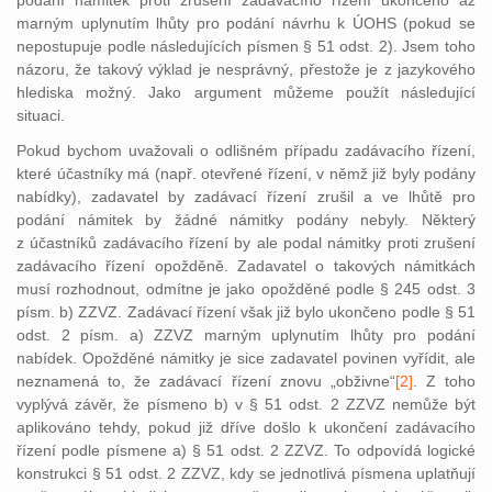
podání námitek proti zrušení zadávacího řízení ukončeno až
marným uplynutím lhůty pro podání návrhu k ÚOHS (pokud se
nepostupuje podle následujících písmen § 51 odst. 2). Jsem toho
názoru, že takový výklad je nesprávný, přestože je z jazykového
hlediska možný. Jako argument můžeme použít následující
situaci.
Pokud bychom uvažovali o odlišném případu zadávacího řízení,
které účastníky má (např. otevřené řízení, v němž již byly podány
nabídky), zadavatel by zadávací řízení zrušil a ve lhůtě pro
podání námitek by žádné námitky podány nebyly. Některý
z účastníků zadávacího řízení by ale podal námitky proti zrušení
zadávacího řízení opožděně. Zadavatel o takových námitkách
musí rozhodnout, odmítne je jako opožděné podle § 245 odst. 3
písm. b) ZZVZ. Zadávací řízení však již bylo ukončeno podle § 51
odst. 2 písm. a) ZZVZ marným uplynutím lhůty pro podání
nabídek. Opožděné námitky je sice zadavatel povinen vyřídit, ale
neznamená to, že zadávací řízení znovu „obživne“
[2]
. Z t
oho
vyplývá závěr, že písmeno b) v § 51 odst. 2 ZZVZ nemůže být
aplikováno tehdy, pokud již dříve došlo k ukončení zadávacího
řízení podle písmene a) § 51 odst. 2 ZZVZ. To odpovídá logické
konstrukci § 51 odst. 2 ZZVZ, kdy se jednotlivá písmena uplatňují