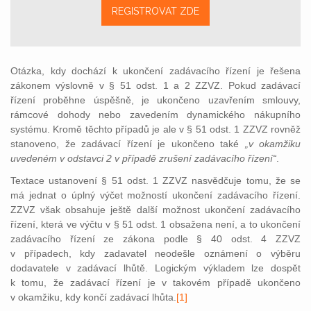
REGISTROVAT ZDE
Otázka, kdy dochází k ukončení zadávacího řízení je řešena
zákonem výslovně v § 51 odst. 1 a 2 ZZVZ. Pokud zadávací
řízení proběhne úspěšně, je ukončeno uzavřením smlouvy,
rámcové dohody nebo zavedením dynamického nákupního
systému. Kromě těchto případů je ale v § 51 odst. 1 ZZVZ rovněž
stanoveno, že zadávací řízení je ukončeno také
„v okamžiku
uvedeném v odstavci 2 v případě zrušení zadávacího řízení“
.
Textace ustanovení § 51 odst. 1 ZZVZ nasvědčuje tomu, že se
má jednat o úplný výčet možností ukončení zadávacího řízení.
ZZVZ však obsahuje ještě další možnost ukončení zadávacího
řízení, která ve výčtu v § 51 odst. 1 obsažena není, a to ukončení
zadávacího řízení ze zákona podle § 40 odst. 4 ZZVZ
v případech, kdy zadavatel neodešle oznámení o výběru
dodavatele v zadávací lhůtě. Logickým výkladem lze dospět
k tomu, že zadávací řízení je v takovém případě ukončeno
v okamžiku, kdy končí zadávací lhůta
.
[1]