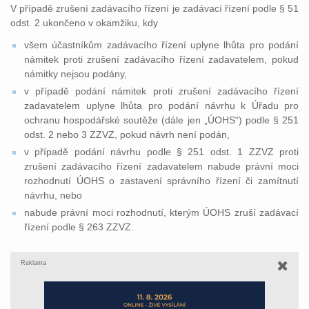
V případě zrušení zadávacího řízení je zadávací řízení podle § 51
odst. 2 ukončeno v okamžiku, kdy
všem účastníkům zadávacího řízení uplyne lhůta pro podání
námitek proti zrušení zadávacího řízení zadavatelem, pokud
námitky nejsou podány,
v případě podání námitek proti zrušení zadávacího řízení
zadavatelem uplyne lhůta pro podání návrhu k Úřadu pro
ochranu hospodářské soutěže (dále jen „ÚOHS“) podle § 251
odst. 2 nebo 3 ZZVZ, pokud návrh není podán,
v případě podání návrhu podle § 251 odst. 1 ZZVZ proti
zrušení zadávacího řízení zadavatelem nabude právní moci
rozhodnutí ÚOHS o zastavení správního řízení či zamítnutí
návrhu, nebo
nabude právní moci rozhodnutí, kterým ÚOHS zruší zadávací
řízení podle § 263 ZZVZ.
Reklama