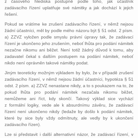
z časového hlediska postupně podle toho, jak účastník
zadávacího řízení uplatňuje své námitky a jak dochází k jejich
řešení.
Pokud se vrátíme ke zrušení zadávacího řízení, v němž nejsou
žádní účastníci, měl by podle mého názoru být § 51 odst. 2 písm.
a) ZZVZ vyložen podle smyslu právní úpravy tak, že zadávací
řízení je ukončeno jeho zrušením, neboť lhůta pro podání námitek
nezačne nikomu ani běžet. Není totiž žádný důvod k tomu, aby
zadavatel čekal s dalším postupem na podání námitek, neboť
nikdo není oprávněn takové námitky podat.
Jiným teoreticky možným výkladem by bylo, že v případě zrušení
zadávacího řízení, v němž nejsou žádní účastníci, hypotéza § 51
odst. 2 písm. a) ZZVZ nenastane nikdy, a to s poukazem na to, že
pokud lhůta pro podání námitek nezačala nikomu běžet,
nemůžeme ani říct, kdy skončí. Takový výklad sice vychází
z formální logiky, vede ale k absurdnímu závěru, že zadávací
řízení není ukončeno nikdy (ledaže by došlo k podání námitek,
které by sice byly vždy odmítnuty, ale vedly by k ukončení
zadávacího řízen).
Lze si představit i další alternativní názor, že zadávací řízení, v