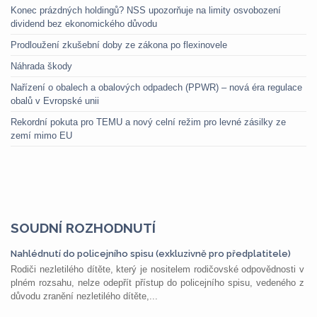
Konec prázdných holdingů? NSS upozorňuje na limity osvobození
dividend bez ekonomického důvodu
Prodloužení zkušební doby ze zákona po flexinovele
Náhrada škody
Nařízení o obalech a obalových odpadech (PPWR) – nová éra regulace
obalů v Evropské unii
Rekordní pokuta pro TEMU a nový celní režim pro levné zásilky ze
zemí mimo EU
SOUDNÍ ROZHODNUTÍ
Nahlédnutí do policejního spisu (exkluzivně pro předplatitele)
Rodiči nezletilého dítěte, který je nositelem rodičovské odpovědnosti v
plném rozsahu, nelze odepřít přístup do policejního spisu, vedeného z
důvodu zranění nezletilého dítěte,...