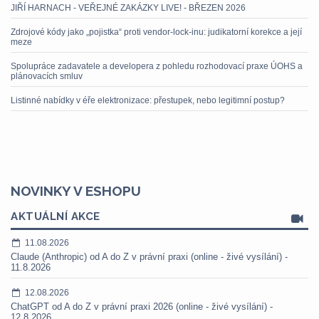
JIŘÍ HARNACH - VEŘEJNÉ ZAKÁZKY LIVE! - BŘEZEN 2026
Zdrojové kódy jako „pojistka“ proti vendor-lock-inu: judikatorní korekce a její
meze
Spolupráce zadavatele a developera z pohledu rozhodovací praxe ÚOHS a
plánovacích smluv
Listinné nabídky v éře elektronizace: přestupek, nebo legitimní postup?
NOVINKY V ESHOPU
AKTUÁLNÍ AKCE
11.08.2026
Claude (Anthropic) od A do Z v právní praxi (online - živé vysílání) -
11.8.2026
12.08.2026
ChatGPT od A do Z v právní praxi 2026 (online - živé vysílání) -
12.8.2026