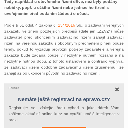
Tedy například u otevřeného řízení dříve, než byly podány
nabídky, popř. u užšího řízení nebo jednacího řízení s
uveřejněním před podáním žádostí o účast.
Podle § 51 odst. 4 zákona č.
134/2016
Sb., o zadávání veřejných
zakázek, ve znění pozdějších předpisů (dále jen „ZZVZ“) může
zadavatel před ukončením zadávacího řízení zahájit zadávací
řízení na veřejnou zakázku s obdobným předmětem plnění pouze
tehdy, pokud to vyžadují provozní potřeby zadavatele a veřejná
zakázka bude zadána pouze v nezbytně nutném rozsahu a na
nezbytně nutnou dobu. Z tohoto ustanovení a contrario vyplývá,
že zadávací řízení obdobné zadávacímu řízení zrušenému, lze
zahájit až po ukončení původního zadávacího řízení.
Reklama
Nemáte ještě registraci na epravo.cz?
Registrujte se, získejte řadu výhod a jako dárek Vám
zašleme aktuální online kurz na využití umělé inteligence v
praxi.