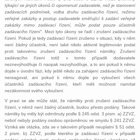
týkající se jiných úkonů či opomenutí zadavatele, než je stanovení
zadávacích podmínek, volba druhu zadávacího řízení, režimu
veřejné zakázky a postup zadavatele směřující k zadání veřejné
zakázky mimo zadávací řízení, může podat pouze účastník
zadávacího řízení“.
Mezi tyto úkony se řadí i zrušení zadávacího
řízení. Pokud je tedy zadávací řízení zrušeno v situaci, kdy v něm
není žádný účastník, není také nikdo aktivně legitimován podat
proti takovému zrušení zadávacího řízení námitky. Zrušení
zadávacího řízení totiž v tomto případě dodavatele
neznevýhodňuje či naopak nezvýhodňuje, a to ani pokud k němu
dojde v úvodní fázi, kdy ještě nikdo za zahájení zadávacího řízení
nereagoval, ani pokud k němu dojde po vyloučení všech
účastníků zadávacího řízení, kteří měli možnost namítat
nezákonnost svého vyloučení.
V praxi se ale může stát, že námitky proti zrušení zadávacího
řízení, v němž není žádný účastník, budou přesto podány. Takové
námitky by měly být odmítnuty podle § 245 odst. 3 písm. a) ZZVZ,
neboť nebyly podány osobou oprávněnou ve smyslu § 241 ZZVZ.
Vzniká ale otázka, zda se v takovém případě neuplatní § 51 odst.
2 písm. b) ZZVZ, podle kterého je zadávací řízení v případě