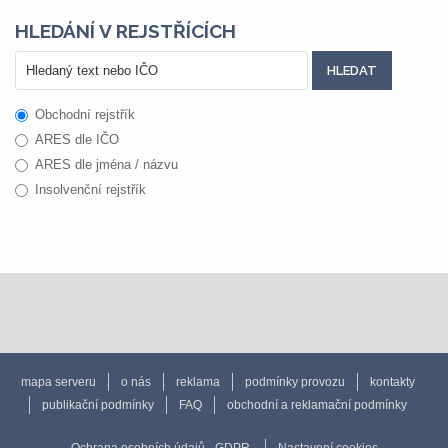
HLEDÁNÍ V REJSTŘÍCÍCH
Obchodní rejstřík
ARES dle IČO
ARES dle jména / názvu
Insolvenční rejstřík
mapa serveru
o nás
reklama
podmínky provozu
kontakty
publikační podmínky
FAQ
obchodní a reklamační podmínky