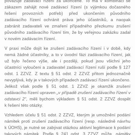
považuje zadávací řízení za ukončené. To má v kombinaci se
zákazem zahájit nové zadávací řízení (s výjimkou dočasného
řešení provozních potřeb) před ukončením původního
zadávacího řízení ochránit práva jeho účastníků, a naopak
zabránit zadavateli ve zmaření případného přezkumu zrušení
původního zadávacího řízení tím, že by veřejnou zakázku zadal
v novém zadávacím řízení.
V praxi může dojít ke zrušení zadávacího řízení i v době, kdy
nemá žádné účastníky, a to v úvodní fázi zadávacího řízení, jak
už bylo řečeno výše, ale i později, pokud jsou všichni jeho
účastníci vyloučeni a zadavatel zadávací řízení ruší podle § 127
odst. 1 ZZVZ. Z textu § 51 odst. 2 ZZVZ přitom jednoznačně
nevyplývá, kdy je v takových případech zadávací řízení ukončeno.
Jelikož však podle § 51 odst. 1 ZZVZ je okamžik zrušení
zadávacího řízení upraven
„v případě zrušení zadávacího řízení v
odstavci 2“,
měli bychom výkladem § 51 odst. 2 ZZVZ dospět
k řešení této otázky.
Vzhledem účelu § 51 odst. 2 ZZVZ, kterým je umožnění podání
námitek proti zrušení zadávacího řízení (resp. následně návrhu
k ÚOHS), je nutné se zabývat otázkou aktivní legitimace k podání
takových námitek. Podle § 241 odst. 3 ZZVZ může
„námitky