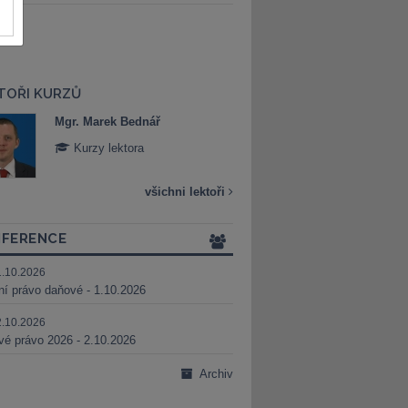
TOŘI KURZŮ
Mgr. Marek Bednář
Mgr. Veronika 
Kurzy lektora
Kurzy lektora
všichni lektoři
FERENCE
1.10.2026
ní právo daňové - 1.10.2026
2.10.2026
é právo 2026 - 2.10.2026
Archiv