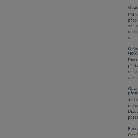
Odp
Poku
připo
se p
nedo
v...
Odův
(exk
Povin
před
soudn
zákla
Opom
před
Jední
řádné
Držba
posse
Práv
Odmít