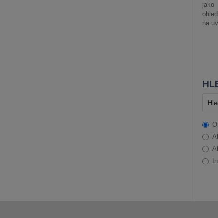
jako
ohle
na uv
HLE
O
A
A
In