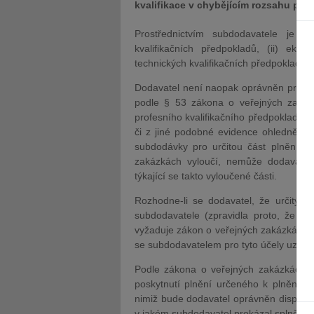
kvalifikace v chybějícím rozsahu pro
Prostřednictvím subdodavatele je t
kvalifikačních předpokladů, (ii) ekon
technických kvalifikačních předpokladů.
Dodavatel není naopak oprávněn prokáz
podle § 53 zákona o veřejných zakáz
profesního kvalifikačního předpokladu dl
či z jiné podobné evidence ohledně do
subdodávky pro určitou část plnění v
zakázkách vyloučí, nemůže dodavatel a
týkající se takto vyloučené části.
Rozhodne-li se dodavatel, že určitý k
subdodavatele (zpravidla proto, že s
vyžaduje zákon o veřejných zakázkách od
se subdodavatelem pro tyto účely uzav
Podle zákona o veřejných zakázkách m
poskytnutí plnění určeného k plnění ve
nimiž bude dodavatel oprávněn disponov
v jakém subdodavatel prokázal splnění kv