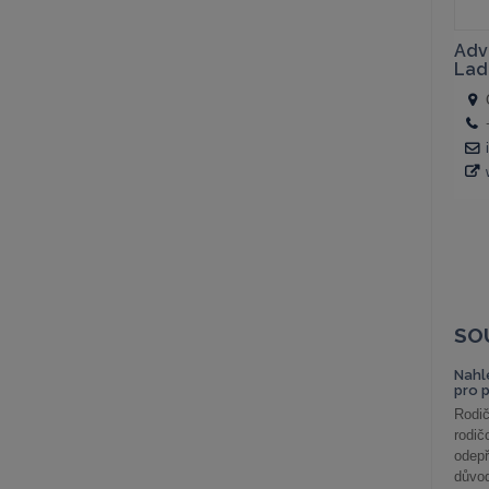
SO
Nahl
pro 
Rodič
rodič
odepř
důvod