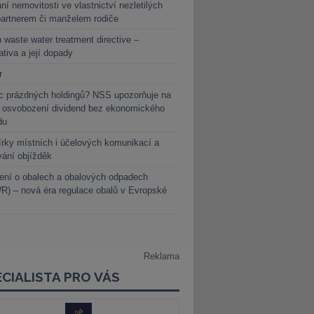
ní nemovitosti ve vlastnictví nezletilých
partnerem či manželem rodiče
 waste water treatment directive –
lativa a její dopady
r
c prázdných holdingů? NSS upozorňuje na
y osvobození dividend bez ekonomického
du
rky místních i účelových komunikací a
vání objížděk
ení o obalech a obalových odpadech
) – nová éra regulace obalů v Evropské