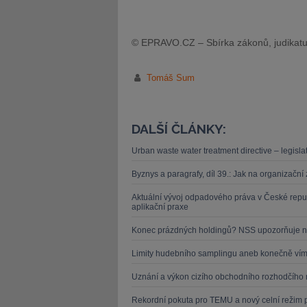
© EPRAVO.CZ – Sbírka zákonů, judikatu
Tomáš Sum
DALŠÍ ČLÁNKY:
Urban waste water treatment directive – legislat
Byznys a paragrafy, díl 39.: Jak na organizačn
Aktuální vývoj odpadového práva v České repu
aplikační praxe
Konec prázdných holdingů? NSS upozorňuje n
Limity hudebního samplingu aneb konečně víme
Uznání a výkon cizího obchodního rozhodčího 
Rekordní pokuta pro TEMU a nový celní režim 