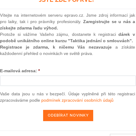
kázat prostřednictvím subdodavatele.
(onli
2
ak dodavatel oprávněn prokázat splnění (i) profesních
Vítejte na internetovém serveru epravo.cz. Jsme zdroj informací jak
Prakt
omických a finančních kvalifikačních předpokladů a (iii)
pro laiky, tak i pro právníky profesionály.
Zaregistrujte se u nás a
smluv
získejte zdarma řadu výhod.
0
Protože si vážíme Vašeho zájmu, dostanete k registraci
dárek v
at pomocí subdodavatele základní kvalifikační předpoklady
Prakt
podobě unikátního online kurzu "Taktika jednání o smlouvách".
kách. Dále nelze pomoci subdodavatele prokázat splnění
judik
Registrace je zdarma, k ničemu Vás nezavazuje
a získáte
e § 54 písm. a), tj. předložení výpisu z obchodního rejstříku
každodenní přehled o novinkách ve světě práva.
davatele. Zároveň je logické, že pokud zadavatel možnost
ONL
 souladu s ustanovením § 44 odst. 6 zákona o veřejných
ni využít subdodavatele k prokázání splnění kvalifikace
E-mailová adresa:
*
Vnos
valor
soud
valifikační předpoklad skutečně zadavateli prokáže pomocí
Výpo
ám není schopen splnění takového předpokladu prokázat),
Vaše data jsou u nás v bezpečí. Údaje vyplněné při této registraci
neom
 dodavatele mimo jiné to, aby zadavateli předložil smlouvu
zpracováváme podle
podmínek zpracování osobních údajů
řenou.
Nová 
usí přitom ze smlouvy vyplývat závazek subdodavatele k
Změn
energ
řejné zakázky dodavatelem či k poskytnutí věcí či práv, s
at v rámci plnění veřejné zakázky, a to alespoň v rozsahu,
Čern
alifikace.