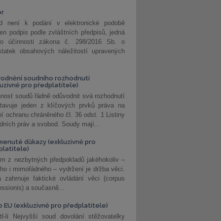
or
d není k podání v elektronické podobě
jen podpis podle zvláštních předpisů, jedná
o účinnosti zákona č. 298/2016 Sb. o
statek obsahových náležitostí upravených
odnění soudního rozhodnutí
luzivně pro předplatitele)
nost soudů řádně odůvodnit svá rozhodnutí
stavuje jeden z klíčových prvků práva na
í ochranu chráněného čl. 36 odst. 1 Listiny
dních práv a svobod. Soudy mají...
enuté důkazy (exkluzivně pro
platitele)
m z nezbytných předpokladů jakéhokoliv –
ho i mimořádného – vydržení je držba věci.
 zahrnuje faktické ovládání věci (corpus
ssionis) a současně...
o EU (exkluzivně pro předplatitele)
l-li Nejvyšší soud dovolání stěžovatelky