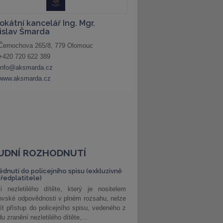
UDNÍ ROZHODNUTÍ
édnutí do policejního spisu (exkluzivně
předplatitele)
i nezletilého dítěte, který je nositelem
ovské odpovědnosti v plném rozsahu, nelze
ít přístup do policejního spisu, vedeného z
u zranění nezletilého dítěte,...