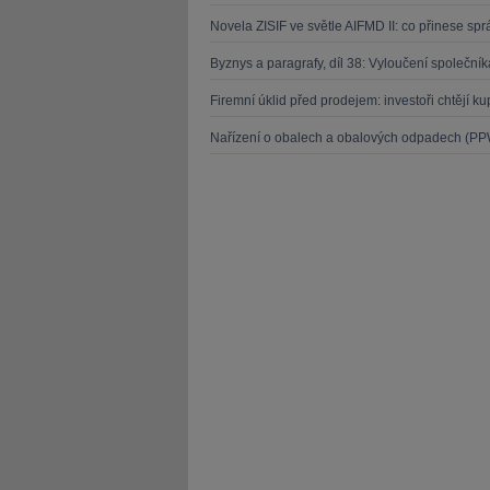
Novela ZISIF ve světle AIFMD II: co přinese s
Byznys a paragrafy, díl 38: Vyloučení společn
Firemní úklid před prodejem: investoři chtějí k
Nařízení o obalech a obalových odpadech (PPW