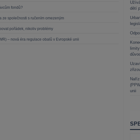
Užívá
právcům fondů?
dětí 
Urban
íka ze společnosti s ručením omezeným
legis
upovat pořádek, nikoliv problémy
Odpo
R) – nová éra regulace obalů v Evropské unii
Kone
limit
důvo
Uzaví
zřizo
Naříz
(PPWR
unii