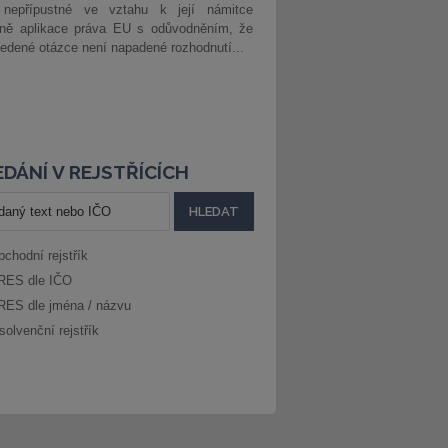
 nepřípustné ve vztahu k její námitce
dně aplikace práva EU s odůvodněním, že
edené otázce není napadené rozhodnutí...
DÁNÍ V REJSTŘÍCÍCH
bchodní rejstřík
RES dle IČO
RES dle jména / názvu
solvenční rejstřík