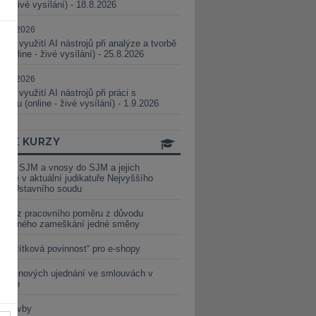
ne - živé vysílání) - 18.8.2026
5.08.2026
ické využití AI nástrojů při analýze a tvorbě
 (online - živé vysílání) - 25.8.2026
1.09.2026
ické využití AI nástrojů při práci s
aturou (online - živé vysílání) - 1.9.2026
INE KURZY
y ze SJM a vnosy do SJM a jejich
izace v aktuální judikatuře Nejvyššího
u a Ústavního soudu
věď z pracovního poměru z důvodu
luveného zameškání jedné směny
„tlačítková povinnost“ pro e-shopy
a cenových ujednání ve smlouvách v
etice
é stavby