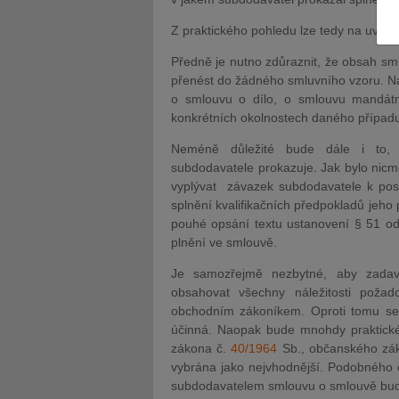
Z praktického pohledu lze tedy na uved
Předně je nutno zdůraznit, že obsah s
přenést do žádného smluvního vzoru. Nao
o smlouvu o dílo, o smlouvu mandát
konkrétních okolnostech daného případ
JUDr. Tomáš Nielsen
JUDr. Tom
Kurzy lektora
Kurzy le
Neméně důležité bude dále i to, ja
subdodavatele prokazuje. Jak bylo nic
vyplývat závazek subdodavatele k posk
splnění kvalifikačních předpokladů jeho
pouhé opsání textu ustanovení § 51 od
plnění ve smlouvě.
Je samozřejmě nezbytné, aby zadava
obsahovat všechny náležitosti poža
obchodním zákoníkem. Oproti tomu s
účinná. Naopak bude mnohdy praktické 
zákona č.
40/1964
Sb., občanského zák
vybrána jako nejvhodnější. Podobného 
subdodavatelem smlouvu o smlouvě bud