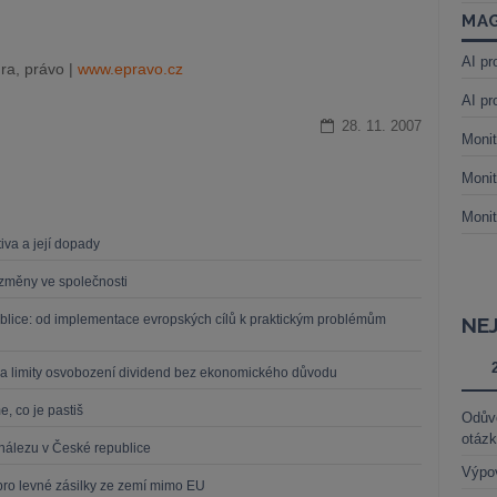
MAG
AI pr
ra, právo |
www.epravo.cz
AI pr
28. 11. 2007
Monit
Monit
Monit
iva a její dopady
í změny ve společnosti
blice: od implementace evropských cílů k praktickým problémům
NE
a limity osvobození dividend bez ekonomického důvodu
, co je pastiš
Odůvo
otáz
nálezu v České republice
Výpo
pro levné zásilky ze zemí mimo EU