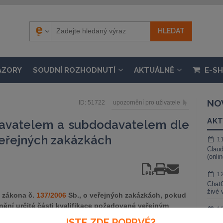
ÁZORY
SOUDNÍ ROZHODNUTÍ
AKTUÁLNĚ
E-S
NO
ID: 51722
upozornění pro uživatele
AKT
avatelem a subdodavatelem dle
 veřejných zakázkách
1
Claud
(onli
1
ChatG
živé 
4 zákona č.
137/2006
Sb., o veřejných zakázkách, pokud
ění určité části kvalifikace požadované veřejným
1
 b) až d) v plném rozsahu, je oprávněn splnění
Gemin
JSTE ZDE POPRVÉ?