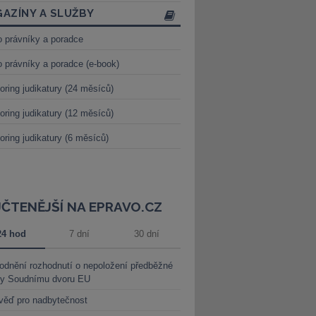
AZÍNY A SLUŽBY
o právníky a poradce
o právníky a poradce (e-book)
oring judikatury (24 měsíců)
oring judikatury (12 měsíců)
oring judikatury (6 měsíců)
JČTENĚJŠÍ NA EPRAVO.CZ
24 hod
7 dní
30 dní
dnění rozhodnutí o nepoložení předběžné
ky Soudnímu dvoru EU
věď pro nadbytečnost