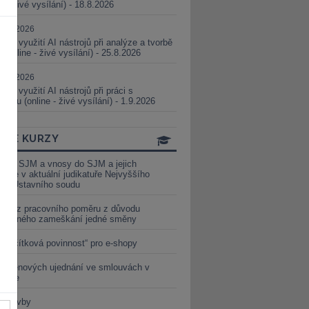
ne - živé vysílání) - 18.8.2026
5.08.2026
ické využití AI nástrojů při analýze a tvorbě
 (online - živé vysílání) - 25.8.2026
1.09.2026
ické využití AI nástrojů při práci s
aturou (online - živé vysílání) - 1.9.2026
INE KURZY
y ze SJM a vnosy do SJM a jejich
izace v aktuální judikatuře Nejvyššího
u a Ústavního soudu
věď z pracovního poměru z důvodu
luveného zameškání jedné směny
„tlačítková povinnost“ pro e-shopy
a cenových ujednání ve smlouvách v
etice
é stavby