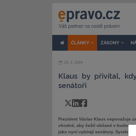
ČLÁNKY
ZÁKONY
N
25. 5. 2004
Klaus by přivítal, kd
senátoři
Prezident Václav Klaus nepovažuje z
vhodné, aby čeští občané v budoucnu 
jako nyní vybírají senátory. Systém, 