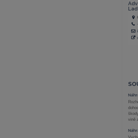
SO
Náhr
Rozho
doho
škod
vině 
Náhr
Vychá