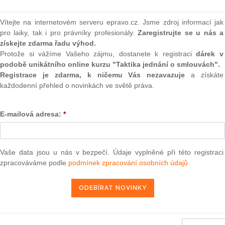
, vede k boji "všech proti
(onli
kl dnes Klaus novinářům.
2
Vítejte na internetovém serveru epravo.cz. Jsme zdroj informací jak
Prakt
pro laiky, tak i pro právníky profesionály.
Zaregistrujte se u nás a
smluv
získejte zdarma řadu výhod.
 právě k modelu senátních voleb. Opoziční ODS je zastáncem
Protože si vážíme Vašeho zájmu, dostanete k registraci
dárek v
otna přistoupit i na dvoukolový systém, pokud by ale do
0
podobě unikátního online kurzu "Taktika jednání o smlouvách".
ovali ne jen dva nejlepší, ale všichni, kteří získají určité
Prakt
judik
Registrace je zdarma, k ničemu Vás nezavazuje
a získáte
každodenní přehled o novinkách ve světě práva.
odli, že na podzim předloží parlamentu změny volebního
ONL
rezidenta. Jakým způsobem mají lidé rozhodovat o nejvyšší
E-mailová adresa:
*
any konkrétně nedohodly. "V zásadě je jasné, že budeme
Vnos
ému, ale jaké budou technické detaily, je otevřené," řekl
valor
soud
mír Špidla. Zda by vláda byla ochotna jednat s ODS o
Vaše data jsou u nás v bezpečí. Údaje vyplněné při této registraci
Výpo
neom
zpracováváme podle
podmínek zpracování osobních údajů
akákoliv, bude ji Klaus respektovat. Prezident zdůraznil, že
 působení na Pražském hradě. Pětileté funkční období vyprší
Nová 
at ještě jednou. "Chtěl bych ujistit každého, že jestli bude
Změn
ta, v žádném případě to neposune ani o milimetr mé chování
energ
 prezidentování. Budu respektovat jakoukoliv variantu, která
ání Bezpečnostní rady státu.
Čern