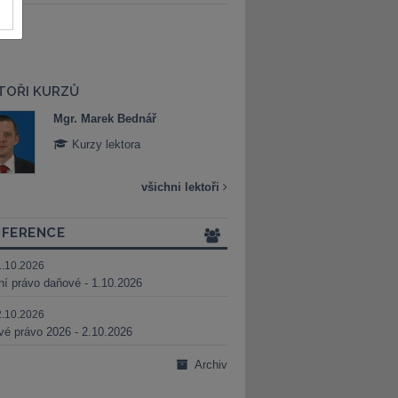
TOŘI KURZŮ
Mgr. Marek Bednář
Mgr. Veronika 
Kurzy lektora
Kurzy lektora
všichni lektoři
FERENCE
1.10.2026
ní právo daňové - 1.10.2026
2.10.2026
é právo 2026 - 2.10.2026
Archiv