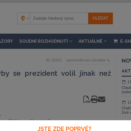
ÁZORY
SOUDNÍ ROZHODNUTÍ
AKTUÁLNĚ
E-S
NO
ID: 26322
upozornění pro uživatele
AKT
yby se prezident volil jinak než
1
Claud
(onli
1
ChatG
živé 
a
volili hlavu státu stejně,
1
při němž do druhého kola
JSTE ZDE POPRVÉ?
Gemin