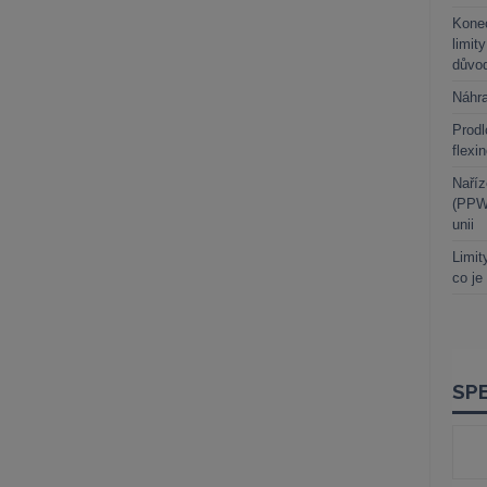
Kone
limit
důvo
Náhr
Prodl
flexi
Naříz
(PPWR
unii
Limit
co je