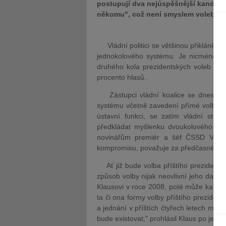
postupují dva nejúspěšnější kandidáti
někomu", což není smyslem voleb, ře
Vládní politici se většinou přiklánějí
jednokolového systému. Je nicméně och
druhého kola prezidentských voleb postup
procento hlasů.
Zástupci vládní koalice se dnes doh
systému včetně zavedení přímé volby p
ústavní funkci, se zatím vládní str
předkládat myšlenku dvoukolového syst
novinářům premiér a šéf ČSSD Vladi
kompromisu, považuje za předčasné.
Ať již bude volba příštího prezidenta j
způsob volby nijak neovlivní jeho další
Klausovi v roce 2008, poté může kandidov
ta či ona formy volby příštího preziden
a jednání v příštích čtyřech letech mého
bude existovat," prohlásil Klaus po jedn