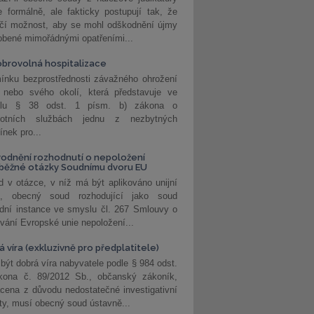
 formálně, ale fakticky postupují tak, že
učí možnost, aby se mohl odškodnění újmy
obené mimořádnými opatřeními...
brovolná hospitalizace
ínku bezprostřednosti závažného ohrožení
 nebo svého okolí, která představuje ve
lu § 38 odst. 1 písm. b) zákona o
votních službách jednu z nezbytných
nek pro...
odnění rozhodnutí o nepoložení
běžné otázky Soudnímu dvoru EU
 v otázce, v níž má být aplikováno unijní
o, obecný soud rozhodující jako soud
dní instance ve smyslu čl. 267 Smlouvy o
vání Evropské unie nepoložení...
 víra (exkluzivně pro předplatitele)
 být dobrá víra nabyvatele podle § 984 odst.
kona č. 89/2012 Sb., občanský zákoník,
cena z důvodu nedostatečné investigativní
ity, musí obecný soud ústavně...