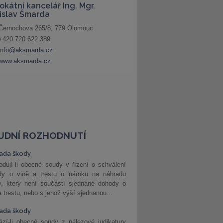
UDNÍ ROZHODNUTÍ
ada škody
dují-li obecné soudy v řízení o schválení
dy o vině a trestu o nároku na náhradu
y, který není součástí sjednané dohody o
a trestu, nebo s jehož výší sjednanou...
ada škody
zí-li obecné soudy z nálezové judikatury