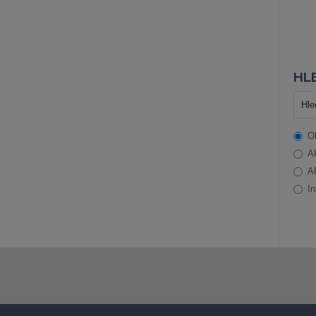
HLE
O
A
A
In