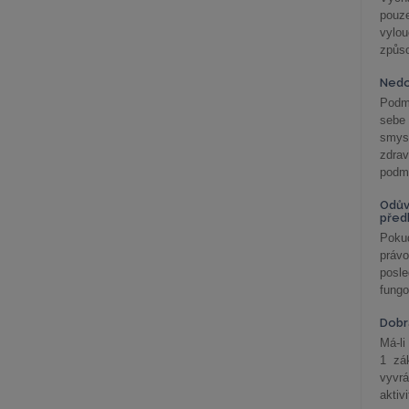
pouze
vylo
způs
Nedo
Podm
sebe
smys
zdra
podmí
Odův
před
Pokud
práv
posle
fungo
Dobrá
Má-li
1 zá
vyvrá
aktiv