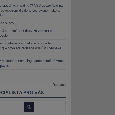
c prázdných holdingů? NSS upozorňuje na
y osvobození dividend bez ekonomického
du
ada škody
oužení zkušební doby ze zákona po
novele
ení o obalech a obalových odpadech
) – nová éra regulace obalů v Evropské
y hudebního samplingu aneb konečně víme,
 pastiš