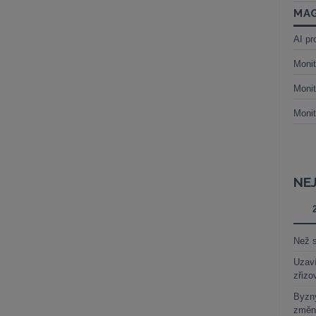
MAG
AI pr
Monit
Monit
Monit
NE
Než s
Uzaví
zřizo
Byzny
změn