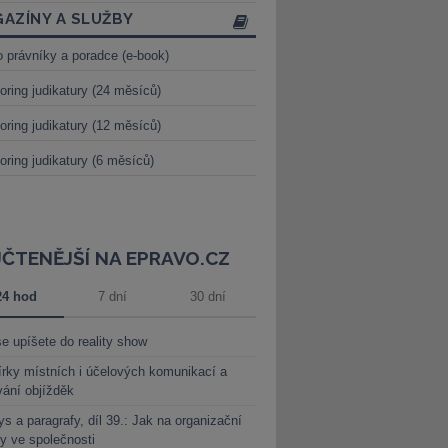
AZÍNY A SLUŽBY
o právníky a poradce (e-book)
oring judikatury (24 měsíců)
oring judikatury (12 měsíců)
oring judikatury (6 měsíců)
JČTENĚJŠÍ NA EPRAVO.CZ
24 hod
7 dní
30 dní
e upíšete do reality show
rky místních i účelových komunikací a
vání objížděk
s a paragrafy, díl 39.: Jak na organizační
y ve společnosti