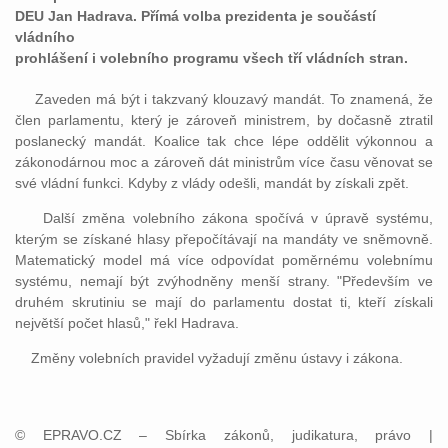
DEU Jan Hadrava. Přímá volba prezidenta je součástí
vládního
prohlášení i volebního programu všech tří vládních stran.
Zaveden má být i takzvaný klouzavý mandát. To znamená, že
člen parlamentu, který je zároveň ministrem, by dočasně ztratil
poslanecký mandát. Koalice tak chce lépe oddělit výkonnou a
zákonodárnou moc a zároveň dát ministrům více času věnovat se
své vládní funkci. Kdyby z vlády odešli, mandát by získali zpět.
Další změna volebního zákona spočívá v úpravě systému,
kterým se získané hlasy přepočítávají na mandáty ve sněmovně.
Matematický model má více odpovídat poměrnému volebnímu
systému, nemají být zvýhodněny menší strany. "Především ve
druhém skrutiniu se mají do parlamentu dostat ti, kteří získali
největší počet hlasů," řekl Hadrava.
Změny volebních pravidel vyžadují změnu ústavy i zákona.
© EPRAVO.CZ – Sbírka zákonů, judikatura, právo |