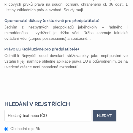
klíčových prvků práva na soudní ochranu chráněného čl. 36 odst. 1
Listiny základních práv a svobod. Soudy mají...
Opomenuté důkazy (exkluzivně pro předplatitele)
Jedním z nezbytných předpokladů jakéhokoliv – řádného i
mimořádného – vydržení je držba věci. Držba zahrnuje faktické
ovládání věci (corpus possessionis) a současně...
Právo EU (exkluzivně pro předplatitele)
Odmítl-li Nejvyšší soud dovolání stěžovatelky jako nepřípustné ve
vztahu k její námitce ohledně aplikace práva EU s odůvodněním, že na
uvedené otázce není napadené rozhodnutí...
HLEDÁNÍ V REJSTŘÍCÍCH
Obchodní rejstřík