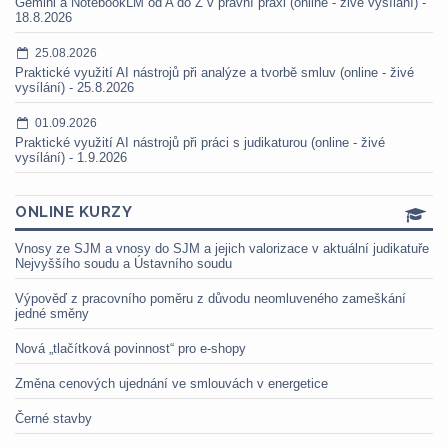
Gemini a NotebookLM od A do Z v právní praxi (online - živé vysílání) -
18.8.2026
25.08.2026
Praktické využití AI nástrojů při analýze a tvorbě smluv (online - živé
vysílání) - 25.8.2026
01.09.2026
Praktické využití AI nástrojů při práci s judikaturou (online - živé
vysílání) - 1.9.2026
ONLINE KURZY
Vnosy ze SJM a vnosy do SJM a jejich valorizace v aktuální judikatuře
Nejvyššího soudu a Ústavního soudu
Výpověď z pracovního poměru z důvodu neomluveného zameškání
jedné směny
Nová „tlačítková povinnost“ pro e-shopy
Změna cenových ujednání ve smlouvách v energetice
Černé stavby