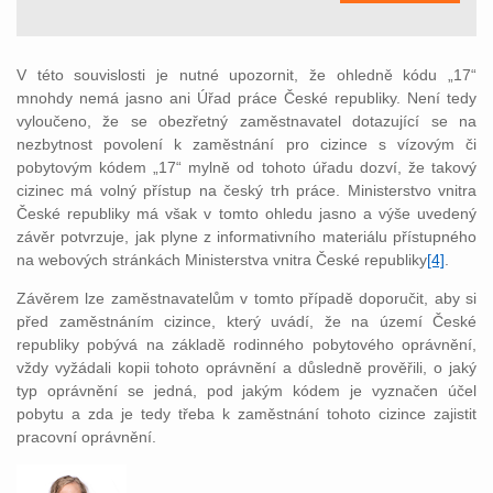
V této souvislosti je nutné upozornit, že ohledně kódu „17“
mnohdy nemá jasno ani Úřad práce České republiky. Není tedy
vyloučeno, že se obezřetný zaměstnavatel dotazující se na
nezbytnost povolení k zaměstnání pro cizince s vízovým či
pobytovým kódem „17“ mylně od tohoto úřadu dozví, že takový
cizinec má volný přístup na český trh práce. Ministerstvo vnitra
České republiky má však v tomto ohledu jasno a výše uvedený
závěr potvrzuje, jak plyne z informativního materiálu přístupného
na webových stránkách Ministerstva vnitra České republiky
[4]
.
Závěrem lze zaměstnavatelům v tomto případě doporučit, aby si
před zaměstnáním cizince, který uvádí, že na území České
republiky pobývá na základě rodinného pobytového oprávnění,
vždy vyžádali kopii tohoto oprávnění a důsledně prověřili, o jaký
typ oprávnění se jedná, pod jakým kódem je vyznačen účel
pobytu a zda je tedy třeba k zaměstnání tohoto cizince zajistit
pracovní oprávnění.