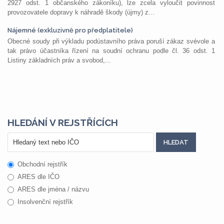
2927 odst. 1 občanského zákoníku), lze zcela vyloučit povinnost
provozovatele dopravy k náhradě škody (újmy) z...
Nájemné (exkluzivně pro předplatitele)
Obecné soudy při výkladu podústavního práva poruší zákaz svévole a
tak právo účastníka řízení na soudní ochranu podle čl. 36 odst. 1
Listiny základních práv a svobod,...
HLEDÁNÍ V REJSTŘÍCÍCH
Obchodní rejstřík
ARES dle IČO
ARES dle jména / názvu
Insolvenční rejstřík