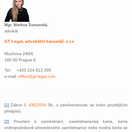
Mgr. Martina Šumavská
,
advokát
GT Legal, advokátní kancelář, s.r.o
Muchova 240/6
160 00 Prague 6
Tel.: +420 224 813 299
e-mail:
office@gt-legal.com
[1]
Zákon č.
435/2004
Sb., o zaměstnanosti, ve znění pozdějších
předpisů.
[2]
Povolení k zaměstnání, zaměstnanecká karta, karta
vnitropodnikově převedeného zaměstnance nebo modrá karta se