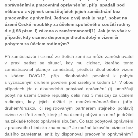
oprávněními a pracovními oprávněními, příp. spadali pod
některou z výjimek umožňujících jejich zaměstnání bez
pracovního oprávnění. Jednou z výjimek je např. pobyt na
území České republiky za účelem společného soužití rodiny
dle § 98 písm. l) zákona o zaměstnanosti[1]. Jak je to však v
případě, kdy cizinec disponuje dlouhodobým vízem či
pobytem za účelem rodinným?
Při zaměstnávání cizinců ze třetích zemí se může zaměstnavatel
v praxi setkat se situací, kdy mu cizinec, kterého tento
zaměstnavatel plánuje zaměstnat, předloží dlouhodobé vízum
s kódem D/VC/17, příp. dlouhodobé povolení k pobytu
s vyznačeným druhem povolení pod číselným kódem 17. V obou
případech jde o dlouhodobá pobytová oprávnění (tj. umožňují
pobyt na území České republiky delší než 3 měsíce) za účelem
rodinným, kdy jejich držitel je manželem/manželkou (příp.
druhem/družkou či registrovaným partnerem stejného pohlaví)
cizince ze třetí země, který již na území pobývá a s nímž je držitel
na základě tohoto oprávnění sloučen. Co tato pobytová oprávnění
z pracovního hlediska znamenají? Je možné takového cizince bez
dalšího zaměstnat, aniž by disponoval pracovním oprávněním?