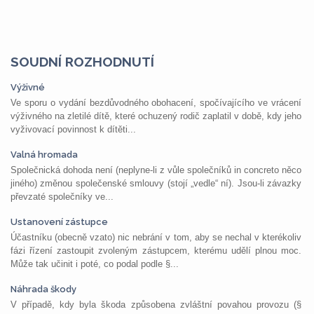
SOUDNÍ ROZHODNUTÍ
Výživné
Ve sporu o vydání bezdůvodného obohacení, spočívajícího ve vrácení
výživného na zletilé dítě, které ochuzený rodič zaplatil v době, kdy jeho
vyživovací povinnost k dítěti...
Valná hromada
Společnická dohoda není (neplyne-li z vůle společníků in concreto něco
jiného) změnou společenské smlouvy (stojí „vedle“ ní). Jsou-li závazky
převzaté společníky ve...
Ustanovení zástupce
Účastníku (obecně vzato) nic nebrání v tom, aby se nechal v kterékoliv
fázi řízení zastoupit zvoleným zástupcem, kterému udělí plnou moc.
Může tak učinit i poté, co podal podle §...
Náhrada škody
V případě, kdy byla škoda způsobena zvláštní povahou provozu (§