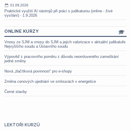
01.09.2026
Praktické využití AI nástrojů při práci s judikaturou (online - živé
vysílání) - 1.9.2026
ONLINE KURZY
Vnosy ze SJM a vnosy do SJM a jejich valorizace v aktuální judikatuře
Nejvyššího soudu a Ústavního soudu
Výpověď z pracovního poměru z důvodu neomluveného zameškání
jedné směny
Nová „tlačítková povinnost“ pro e-shopy
Změna cenových ujednání ve smlouvách v energetice
Černé stavby
LEKTOŘI KURZŮ