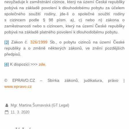
nevyžaduje k zaměstnání cizince, který na území České republiky
pobývá na základě povolení k dlouhodobému pobytu za účelem
společného soužití rodiny, jde-li o společné soužití rodiny
s cizincem podle § 98 písm. a), c) nebo n) zákona o
zaměstnanosti nebo s cizincem, který na území České republiky
pobývá na základě platného povolení k dlouhodobému pobytu.
[3]
Zákon č.
326/1999
Sb., o pobytu cizinců na území České
republiky a o změně některých zákonů, ve znění pozdějších
předpisů.
[4]
K dispozici >>>
zde
.
© EPRAVO.CZ – Sbírka zákonů, judikatura, právo |
www.epravo.cz
Mgr. Martina Šumavská (GT Legal)
11. 3. 2020