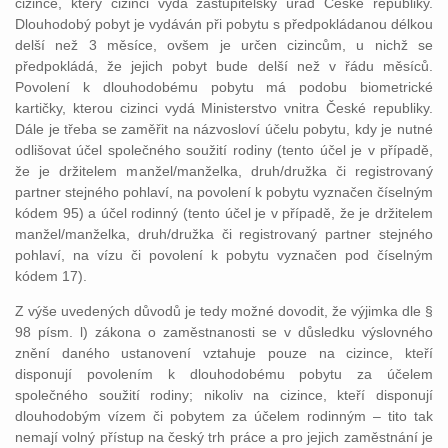
cizince, který cizinci vydá zastupitelský úřad České republiky.
Dlouhodobý pobyt je vydáván při pobytu s předpokládanou délkou
delší než 3 měsíce, ovšem je určen cizincům, u nichž se
předpokládá, že jejich pobyt bude delší než v řádu měsíců.
Povolení k dlouhodobému pobytu má podobu biometrické
kartičky, kterou cizinci vydá Ministerstvo vnitra České republiky.
Dále je třeba se zaměřit na názvosloví účelu pobytu, kdy je nutné
odlišovat účel společného soužití rodiny (tento účel je v případě,
že je držitelem manžel/manželka, druh/družka či registrovaný
partner stejného pohlaví, na povolení k pobytu vyznačen číselným
kódem 95) a účel rodinný (tento účel je v případě, že je držitelem
manžel/manželka, druh/družka či registrovaný partner stejného
pohlaví, na vízu či povolení k pobytu vyznačen pod číselným
kódem 17).
Z výše uvedených důvodů je tedy možné dovodit, že výjimka dle §
98 písm. l) zákona o zaměstnanosti se v důsledku výslovného
znění daného ustanovení vztahuje pouze na cizince, kteří
disponují povolením k dlouhodobému pobytu za účelem
společného soužití rodiny; nikoliv na cizince, kteří disponují
dlouhodobým vízem či pobytem za účelem rodinným – tito tak
nemají volný přístup na český trh práce a pro jejich zaměstnání je