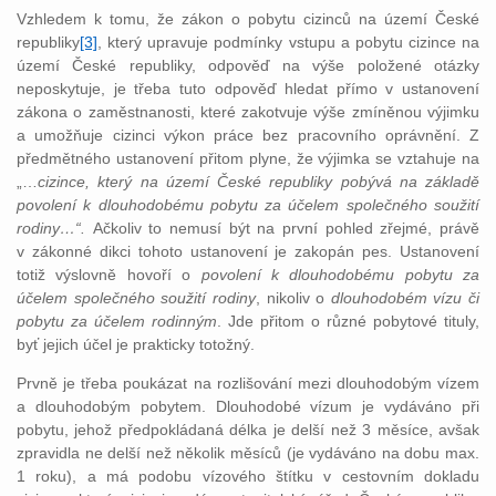
Vzhledem k tomu, že zákon o pobytu cizinců na území České
republiky
[3]
, který upravuje podmínky vstupu a pobytu cizince na
území České republiky, odpověď na výše položené otázky
neposkytuje, je třeba tuto odpověď hledat přímo v ustanovení
zákona o zaměstnanosti, které zakotvuje výše zmíněnou výjimku
a umožňuje cizinci výkon práce bez pracovního oprávnění. Z
předmětného ustanovení přitom plyne, že výjimka se vztahuje na
„…
cizince, který na území České republiky pobývá na základě
povolení k dlouhodobému pobytu za účelem společného soužití
rodiny…“.
Ačkoliv to nemusí být na první pohled zřejmé, právě
v zákonné dikci tohoto ustanovení je zakopán pes. Ustanovení
totiž výslovně hovoří o
povolení k dlouhodobému pobytu
za
účelem společného soužití rodiny
, nikoliv o
dlouhodobém vízu či
pobytu za účelem rodinným
. Jde přitom o různé pobytové tituly,
byť jejich účel je prakticky totožný.
Prvně je třeba poukázat na rozlišování mezi dlouhodobým vízem
a dlouhodobým pobytem. Dlouhodobé vízum je vydáváno při
pobytu, jehož předpokládaná délka je delší než 3 měsíce, avšak
zpravidla ne delší než několik měsíců (je vydáváno na dobu max.
1 roku), a má podobu vízového štítku v cestovním dokladu