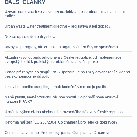
DALŠÍ ČLÁNKY:
Užívání nemovitosti ve vlastnictví nezletilých dětí partnerem či manželem
rodiče
Urban waste water treatment directive – legislativa a její dopady
Než se upíšete do reality show
Byznys a paragrafy, díl 39.: Jak na organizační změny ve společnosti
Aktuální vývoj odpadového práva v České republice: od implementace
evropských cílů k praktickým problémům aplikační praxe
Konec prázdných holdingů? NSS upozorňuje na limity osvobození dividend
bez ekonomického důvodu
Limity hudebního samplingu aneb konečně víme, co je pastiš
Méně plastu, méně vzduchu, víc povinností. Co přináší nové obalové
nařízení PPWR?
Uznání a výkon cizího obchodního rozhodčího nálezu v České republice
Reforma nařízení EU 261/2004: Co znamená pro letecké dopravce?
Compliance ve firmě: Proč nestojí jen na Compliance Officerovi