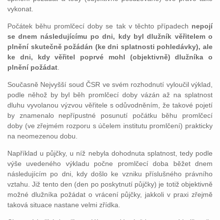
vykonat.
Počátek běhu promlčecí doby se tak v těchto případech
nepojí
se dnem následujícímu po dni, kdy byl dlužník věřitelem o
plnění skutečně požádán (ke dni splatnosti pohledávky), ale
ke dni, kdy věřitel poprvé mohl (objektivně) dlužníka o
plnění požádat
.
Současně Nejvyšší soud ČSR ve svém rozhodnutí vyloučil výklad,
podle něhož by byl běh promlčecí doby vázán až na splatnost
dluhu vyvolanou výzvou věřitele s odůvodněním, že takové pojetí
by znamenalo nepřípustné posunutí počátku běhu promlčecí
doby (ve zřejmém rozporu s účelem institutu promlčení) prakticky
na neomezenou dobu.
Například u půjčky, u níž nebyla dohodnuta splatnost, tedy podle
výše uvedeného výkladu počne promlčecí doba běžet dnem
následujícím po dni, kdy došlo ke vzniku příslušného právního
vztahu. Již tento den (den po poskytnutí půjčky) je totiž objektivně
možné dlužníka požádat o vrácení půjčky, jakkoli v praxi zřejmě
taková situace nastane velmi zřídka.