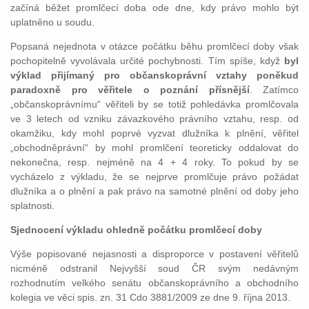
začíná běžet promlčecí doba ode dne, kdy právo mohlo být
uplatněno u soudu.
Popsaná nejednota v otázce počátku běhu promlčecí doby však
pochopitelně vyvolávala určité pochybnosti. Tím spíše, když
byl
výklad přijímaný pro občanskoprávní vztahy poněkud
paradoxně pro věřitele o poznání přísnější
. Zatímco
„občanskoprávnímu“ věřiteli by se totiž pohledávka promlčovala
ve 3 letech od vzniku závazkového právního vztahu, resp. od
okamžiku, kdy mohl poprvé vyzvat dlužníka k plnění, věřitel
„obchodněprávní“ by mohl promlčení teoreticky oddalovat do
nekonečna, resp. nejméně na 4 + 4 roky. To pokud by se
vycházelo z výkladu, že se nejprve promlčuje právo požádat
dlužníka a o plnění a pak právo na samotné plnění od doby jeho
splatnosti.
Sjednocení výkladu ohledně počátku promlčecí doby
Výše popisované nejasnosti a disproporce v postavení věřitelů
nicméně odstranil Nejvyšší soud ČR svým nedávným
rozhodnutím velkého senátu občanskoprávního a obchodního
kolegia ve věci spis. zn. 31 Cdo 3881/2009 ze dne 9. října 2013.