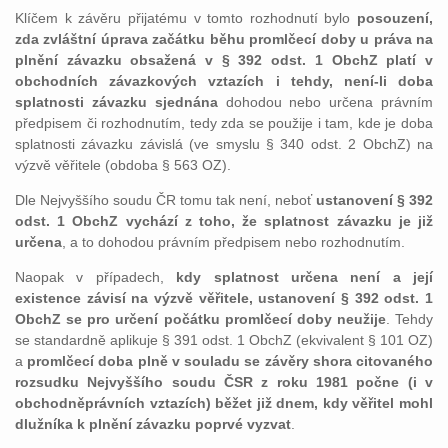
Klíčem k závěru přijatému v tomto rozhodnutí bylo
posouzení,
zda zvláštní úprava začátku běhu promlčecí doby u práva na
plnění závazku obsažená v § 392 odst. 1 ObchZ platí v
obchodních závazkových vztazích i tehdy, není-li doba
splatnosti
závazku sjednána
dohodou nebo určena právním
předpisem či rozhodnutím, tedy zda se použije i tam, kde je doba
splatnosti závazku závislá (ve smyslu § 340 odst. 2 ObchZ) na
výzvě věřitele (obdoba § 563 OZ).
Dle Nejvyššího soudu ČR tomu tak není, neboť
ustanovení § 392
odst. 1 ObchZ vychází z toho, že splatnost závazku je již
určena
, a to dohodou právním předpisem nebo rozhodnutím.
Naopak v případech,
kdy splatnost určena není a její
existence závisí na výzvě věřitele, ustanovení § 392 odst. 1
ObchZ se pro určení počátku promlčecí doby neužije
. Tehdy
se standardně aplikuje § 391 odst. 1 ObchZ (ekvivalent § 101 OZ)
a
promlčecí doba plně v souladu se závěry shora citovaného
rozsudku Nejvyššího soudu ČSR z roku 1981 počne (i v
obchodněprávních vztazích) běžet již dnem, kdy věřitel mohl
dlužníka k plnění závazku poprvé vyzvat
.