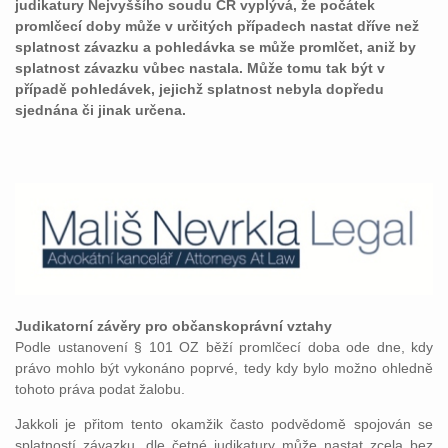
judikatury Nejvyššího soudu ČR vyplývá, že počátek
promlčecí doby může v určitých případech nastat dříve než
splatnost závazku a pohledávka se může promlčet, aniž by
splatnost závazku vůbec nastala. Může tomu tak být v
případě pohledávek, jejichž splatnost nebyla dopředu
sjednána či jinak určena.
Judikatorní závěry pro občanskoprávní vztahy
Podle ustanovení § 101 OZ běží promlčecí doba ode dne, kdy
právo mohlo být vykonáno poprvé, tedy kdy bylo možno ohledně
tohoto práva podat žalobu.
Jakkoli je přitom tento okamžik často podvědomě spojován se
splatností závazku, dle četné judikatury může nastat zcela bez