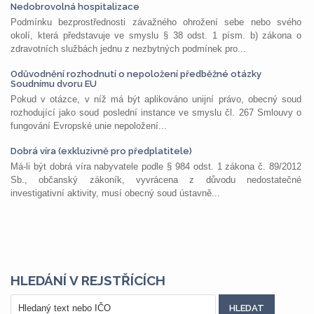
Nedobrovolná hospitalizace
Podmínku bezprostřednosti závažného ohrožení sebe nebo svého
okolí, která představuje ve smyslu § 38 odst. 1 písm. b) zákona o
zdravotních službách jednu z nezbytných podmínek pro...
Odůvodnění rozhodnutí o nepoložení předběžné otázky
Soudnímu dvoru EU
Pokud v otázce, v níž má být aplikováno unijní právo, obecný soud
rozhodující jako soud poslední instance ve smyslu čl. 267 Smlouvy o
fungování Evropské unie nepoložení...
Dobrá víra (exkluzivně pro předplatitele)
Má-li být dobrá víra nabyvatele podle § 984 odst. 1 zákona č. 89/2012
Sb., občanský zákoník, vyvrácena z důvodu nedostatečné
investigativní aktivity, musí obecný soud ústavně...
HLEDÁNÍ V REJSTŘÍCÍCH