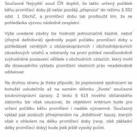
Současně Nejvyšší soud ČR doplnil, že takto určený počátek
běhu promlčecí doby již nelze později „přepnout“ do režimu § 392
odst. 1 ObchZ, a promlčecí dobu tak prodloužit tím, že se
pohledávka výzvou následně zesplatní.
Výše uvedené závěry lze hodnotit jednoznačně kladně, neboť
(zřejmě definitivně) sjednotily pojetí počátku promlčecí doby u
pohledávek vzniklých z občanskoprávních i obchodněprávních
závazkových vztahů a odstranily na první pohled neodůvodněně
zvýhodněné postavení věřitele v obchodních vztazích, který mohl
dle dosavadního výkladu promlčení vlastních práv neadekvátně
oddalovat.
Na druhou stranu je třeba připustit, že popisované sjednocení se
bohužel uskutečnilo až na samém sklonku „života“ současné
soukromoprávní úpravy. Z textu § 619 nového občanského
zákoníku lze však usuzovat, že objektivní kritérium bude pro
určení počátku běhu promlčení i nadále významné. Současný
výklad pak poslouží přinejmenším na „doběhové“ kauzy, kterých
však s ohledem na délku promlčecí doby (resp. obě základní
délky promlčecí doby) bude jistě ještě vysoký počet.