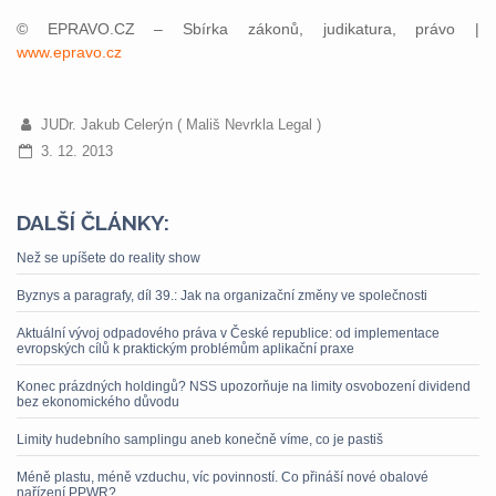
© EPRAVO.CZ – Sbírka zákonů, judikatura, právo |
www.epravo.cz
JUDr. Jakub Celerýn ( Mališ Nevrkla Legal )
3. 12. 2013
DALŠÍ ČLÁNKY:
Než se upíšete do reality show
Byznys a paragrafy, díl 39.: Jak na organizační změny ve společnosti
Aktuální vývoj odpadového práva v České republice: od implementace
evropských cílů k praktickým problémům aplikační praxe
Konec prázdných holdingů? NSS upozorňuje na limity osvobození dividend
bez ekonomického důvodu
Limity hudebního samplingu aneb konečně víme, co je pastiš
Méně plastu, méně vzduchu, víc povinností. Co přináší nové obalové
nařízení PPWR?