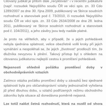
Citovaný judikát je přitom dále „recyklován“ i v recentní judikatuře
(např. rozsudek Nejvyššího soudu ČR ve věci spis. zn. 33 Cdo
1289/2007 ze dne 30. října 2009, publikovaný ve Sbírce soudních
rozhodnutí a stanovisek pod č. 73/2010, či rozsudek Nejvyššího
soudu ČR ve věci spis. zn. 33 Cdo 2634/2008 ze dne 28. ledna
2011, publikovaný ve Sbírce soudních rozhodnutí a stanovisek
pod č. 104/2011), a jeho závěry jsou tedy nadále platné.
Je proto na věřitelích, aby v případě, že u jejich pohledávek
nebyla sjednána splatnost, velice obezřetně volili kroky při jejich
vymáhání a nespoléhali se, že jejich „životnost“ prodlouží tím, že
dlužníka nevyzvou k plnění. Takový přístup byl s ohledem na
citovanou judikaturou nejlepší cestou k promlčení pohledávek.
Nejasnosti ohledně počátku promlčecí doby v
obchodněprávních vztazích
Zatímco otázka počátku promlčecí doby u závazků bez sjednané
splatnosti byla pro občanskoprávní vztahy jednoznačně vyřešena
již před dlouhou dobu, u vztahů podřízených režimu obchodního
zákoníku byla situace až donedávna poměrně nejasná.
Lze totiž nalézt četná rozhodnutí, která na rozdíl od shora