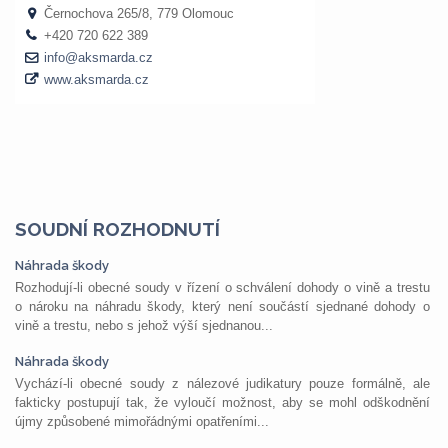
SOUDNÍ ROZHODNUTÍ
Náhrada škody
Rozhodují-li obecné soudy v řízení o schválení dohody o vině a trestu
o nároku na náhradu škody, který není součástí sjednané dohody o
vině a trestu, nebo s jehož výší sjednanou...
Náhrada škody
Vychází-li obecné soudy z nálezové judikatury pouze formálně, ale
fakticky postupují tak, že vyloučí možnost, aby se mohl odškodnění
újmy způsobené mimořádnými opatřeními...