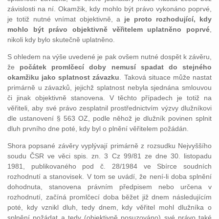
závislosti na ní. Okamžik, kdy mohlo být právo vykonáno poprvé,
je totiž nutné vnímat objektivně, a
je proto rozhodující, kdy
mohlo být právo objektivně věřitelem uplatněno poprvé
,
nikoli kdy bylo skutečně uplatněno.
S ohledem na výše uvedené je pak ovšem nutné dospět k závěru,
že
počátek promlčecí doby nemusí spadat do stejného
okamžiku jako splatnost závazku
. Taková situace může nastat
primárně u závazků, jejichž splatnost nebyla sjednána smlouvou
či jinak objektivně stanovena. V těchto případech je totiž na
věřiteli, aby své právo zesplatnil prostřednictvím výzvy dlužníkovi
dle ustanovení § 563 OZ, podle něhož je dlužník povinen splnit
dluh prvního dne poté, kdy byl o plnění věřitelem požádán.
Shora popsané závěry vyplývají primárně z rozsudku Nejvyššího
soudu ČSR ve věci spis. zn. 3 Cz 99/81 ze dne 30. listopadu
1981, publikovaného pod č. 28/1984 ve Sbírce soudních
rozhodnutí a stanovisek. V tom se uvádí, že není-li doba splnění
dohodnuta, stanovena právním předpisem nebo určena v
rozhodnutí, začíná promlčecí doba běžet již dnem následujícím
poté, kdy vznikl dluh, tedy dnem, kdy věřitel mohl dlužníka o
splnění požádat a tedy (objektivně posuzováno) své právo také