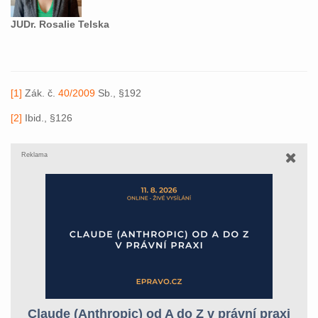
JUDr. Rosalie Telska
[1]
Zák. č.
40/2009
Sb., §192
[2]
Ibid., §126
Reklama
Claude (Anthropic) od A do Z v právní praxi