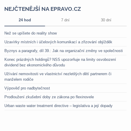
NEJČTENĚJŠÍ NA EPRAVO.CZ
24 hod
7 dní
30 dní
Než se upíšete do reality show
Uzavírky místních i účelových komunikací a zřizování objížděk
Byznys a paragrafy, díl 39.: Jak na organizační změny ve společnosti
Konec prázdných holdingů? NSS upozorňuje na limity osvobození
dividend bez ekonomického důvodu
Užívání nemovitosti ve vlastnictví nezletilých dětí partnerem či
manželem rodiče
Výpověď pro nadbytečnost
Prodloužení zkušební doby ze zákona po flexinovele
Urban waste water treatment directive – legislativa a její dopady