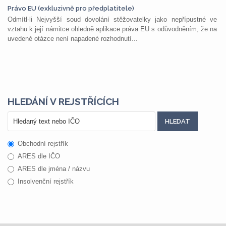
Právo EU (exkluzivně pro předplatitele)
Odmítl-li Nejvyšší soud dovolání stěžovatelky jako nepřípustné ve
vztahu k její námitce ohledně aplikace práva EU s odůvodněním, že na
uvedené otázce není napadené rozhodnutí...
HLEDÁNÍ V REJSTŘÍCÍCH
Obchodní rejstřík
ARES dle IČO
ARES dle jména / názvu
Insolvenční rejstřík