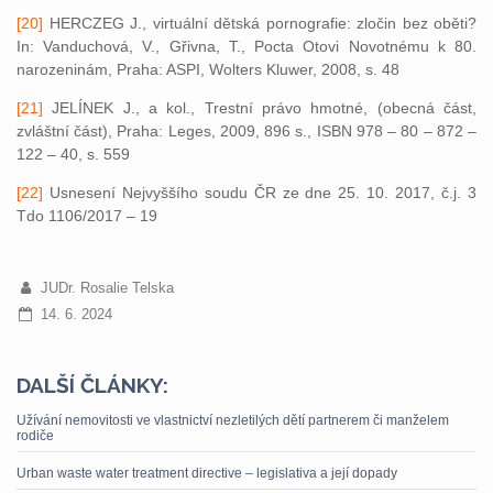
[20]
HERCZEG J., virtuální dětská pornografie: zločin bez oběti?
In: Vanduchová, V., Gřivna, T., Pocta Otovi Novotnému k 80.
narozeninám, Praha: ASPI, Wolters Kluwer, 2008, s. 48
[21]
JELÍNEK J., a kol., Trestní právo hmotné, (obecná část,
zvláštní část), Praha: Leges, 2009, 896 s., ISBN 978 – 80 – 872 –
122 – 40, s. 559
[22]
Usnesení Nejvyššího soudu ČR ze dne 25. 10. 2017, č.j. 3
Tdo 1106/2017 – 19
JUDr. Rosalie Telska
14. 6. 2024
DALŠÍ ČLÁNKY:
Užívání nemovitosti ve vlastnictví nezletilých dětí partnerem či manželem
rodiče
Urban waste water treatment directive – legislativa a její dopady