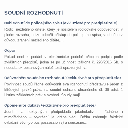
SOUDNÍ ROZHODNUTÍ
Nahlédnutí do policejního spisu (exkluzivně pro předplatitele)
Rodiči nezletilého dítěte, který je nositelem rodičovské odpovědnosti v
plném rozsahu, nelze odepřít přístup do policejního spisu, vedeného z
důvodu zranění nezletilého dítěte,...
Odpor
Pokud není k podání v elektronické podobě připojen podpis podle
zvláštních předpisů, jedná se po účinnosti zákona č. 298/2016 Sb. o
nedostatek obsahových náležitostí upravených v...
Odůvodnění soudního rozhodnutí (exkluzivně pro předplatitele)
Povinnost soudů řádně odůvodnit svá rozhodnutí představuje jeden z
klíčových prvků práva na soudní ochranu chráněného čl. 36 odst. 1
Listiny základních práv a svobod. Soudy mají...
Opomenuté důkazy (exkluzivně pro předplatitele)
Jedním z nezbytných předpokladů jakéhokoliv – řádného i
mimořádného – vydržení je držba věci. Držba zahrnuje faktické
ovládání věci (corpus possessionis) a současně...