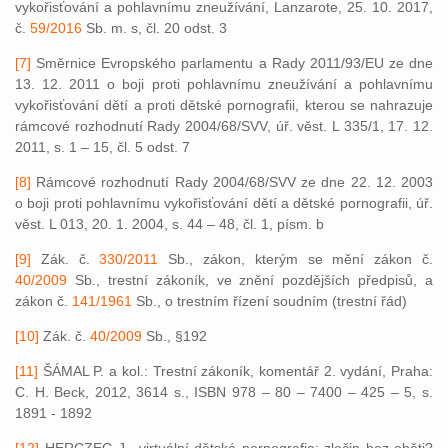
vykořisťování a pohlavnímu zneužívání, Lanzarote, 25. 10. 2017,
č.
59/2016
Sb. m. s, čl. 20 odst. 3
[7]
Směrnice Evropského parlamentu a Rady 2011/93/EU ze dne
13. 12. 2011 o boji proti pohlavnímu zneužívání a pohlavnímu
vykořisťování dětí a proti dětské pornografii, kterou se nahrazuje
rámcové rozhodnutí Rady 2004/68/SVV, úř. věst. L 335/1, 17. 12.
2011, s. 1 – 15, čl. 5 odst. 7
[8]
Rámcové rozhodnutí Rady 2004/68/SVV ze dne 22. 12. 2003
o boji proti pohlavnímu vykořisťování dětí a dětské pornografii, úř.
věst. L 013, 20. 1. 2004, s. 44 – 48, čl. 1, písm. b
[9]
Zák. č.
330/2011
Sb., zákon, kterým se mění zákon č.
40/2009
Sb., trestní zákoník, ve znění pozdějších předpisů, a
zákon č.
141/1961
Sb., o trestním řízení soudním (trestní řád)
[10]
Zák. č.
40/2009
Sb., §192
[11]
ŠÁMAL P. a kol.: Trestní zákoník, komentář 2. vydání, Praha:
C. H. Beck, 2012, 3614 s., ISBN 978 – 80 – 7400 – 425 – 5, s.
1891 - 1892
[12]
HERCZEG J., virtuální dětská pornografie: zločin bez oběti?