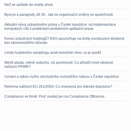
Než se upíšete do reality show
Byznys a paragrafy, díl 39.: Jak na organizační změny ve společnosti
Aktuální vývoj odpadového práva v České republice: od implementace
evropských cílů k praktickým problémům aplikační praxe
Konec prázdných holdingů? NSS upozorňuje na limity osvobození dividend
bez ekonomického důvodu
Limity hudebního samplingu aneb konečně víme, co je pastiš
Méně plastu, méně vzduchu, víc povinností. Co přináší nové obalové
nařízení PPWR?
Uznání a výkon cizího obchodního rozhodčího nálezu v České republice
Reforma nařízení EU 261/2004: Co znamená pro letecké dopravce?
Compliance ve firmě: Proč nestojí jen na Compliance Officerovi