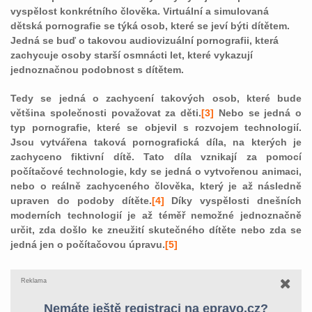
vyspělost konkrétního člověka. Virtuální a simulovaná
dětská pornografie se týká osob, které se jeví býti dítětem.
Jedná se buď o takovou audiovizuální pornografii, která
zachycuje osoby starší osmnácti let, které vykazují
jednoznačnou podobnost s dítětem.
Tedy se jedná o zachycení takových osob, které bude
většina společnosti považovat za děti.
[3]
Nebo se jedná o
typ pornografie, které se objevil s rozvojem technologií.
Jsou vytvářena taková pornografická díla, na kterých je
zachyceno fiktivní dítě. Tato díla vznikají za pomocí
počítačové technologie, kdy se jedná o vytvořenou animaci,
nebo o reálně zachyceného člověka, který je až následně
upraven do podoby dítěte.
[4]
Díky vyspělosti dnešních
moderních technologií je až téměř nemožné jednoznačně
určit, zda došlo ke zneužití skutečného dítěte nebo zda se
jedná jen o počítačovou úpravu.
[5]
Reklama
Nemáte ještě registraci na epravo.cz?