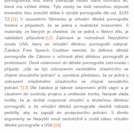
pornografická díla, která zobrazuje osobu starší osmnácti let,
která má vzhled dítěte. Tyto osoby se totiž nemohou dopustit
trestného činu zneužití dítěte k výrobě pornografie dle ust. §193
TZ.
[11]
V sousedním Německu je virtuální dětská pornografie
trestná v případech, že se jedná o realistické znázornění. S
materiály, ze kterých je zřetelné, že se jedná o fiktivní dílo, je
nakládání přípustné.
[12]
Zajímavé je rozhodnutí Nejvyššího
soudu USA, který se virtuální dětskou pornografií zabýval.
Žalobce Free Speech Coalition namítal, že definice dětské
pornografie dle Zákona o ochraně před dětskou pornografií je
protiústavní. Dané ustanovení do dětské pornografie zahrnovalo i
případy: „zdá se být zobrazením nezletilého účastnícího se
zřejmě sexuálního jednání“ a „vyvolává představu, že se jedná o
zobrazení mladistvého účastnícího se zřejmě sexuálního
jednání.“
[13]
Dle žalobce je takové ustanovení příliš vágní a je
zásahem do svobody projevu a umělecké tvorby. Naopak vláda
tvrdila, že je složité rozpoznat virtuální a skutečnou dětskou
pornografii, a že virtuální dětská pornografie vlastně nabádá
pedofily, aby se zapojili do protiprávního jednání. S těmito
argumenty se Nejvyšší soud neztotožnil a zrušil zákaz virtuální
dětské pornografie v USA.
[14]