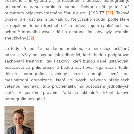
trestného činu výroba a jiné nakládání s dětskou pornografií je
primárně ochrana morálních hodnot. Ochrana dětí je totiž až
primárním objektem trestného činu dle ust. §193 TZ.
[21]
Takové
tvrzení, ale rozchází s judikaturou Nejvyššího soudu, podle které
je objektem tohoto trestného činu právě zájem společnosti na
ochraně mravního vývoje dětí a ochrana tím, aby byly sexuální
zneužívány.
[22]
Je tedy zřejmé, že na danou problematiku neexistuje ustálený
názor a vždy se najdou jak odborníci, kteří budou podporovat
zachování trestnosti, tak i takový, kteří budou dané ustanovení
považovat za příliš přísně a budou navrhovat legalizaci virtuální
dětské pornografie. Ustálený názor nemají zjevně ani
mezinárodní organizace, které ve svých právních předpisech
většinou nechávají tuto problematiku na posouzení jednotlivých
států. V českém právním řádu je aktuálně držení takové
pornografie nelegální.