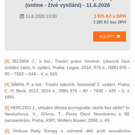
(online - živé vysílání) - 11.8.2026
11.8.2026 13:00
3 975 Kč s DPH
3 285 Kč bez DPH
KOUPIT
[3]
JELÍNEK J., a kol., Trestní právo hmotné, (obecná část,
zvláštní část), 4. vydání, Praha: Leges, 2014, 976 s., ISBN 978 –
80 – 7502 – 044 – 4, s. 620
[4]
ŠÁMAL P. a kol.: Trestní zákoník, komentář 2. vydání, Praha:
C. H. Beck, 2012, 3614 s., ISBN 978 – 80 – 7400 – 425 – 5, s.
1891
[5]
HERCZEG J., virtuální dětská pornografie: zločin bez oběti? In:
Vanduchová, V., Gřivna, T., Pocta Otovi Novotnému k 80.
narozeninám, Praha: ASPI, Wolters Kluwer, 2008, s. 49
[6]
Úmluva Rady Evropy o ochraně dětí proti sexuálnímu