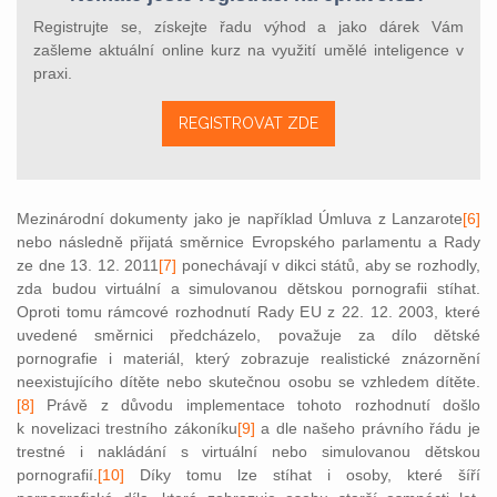
Registrujte se, získejte řadu výhod a jako dárek Vám
zašleme aktuální online kurz na využití umělé inteligence v
praxi.
REGISTROVAT ZDE
Mezinárodní dokumenty jako je například Úmluva z Lanzarote
[6]
nebo následně přijatá směrnice Evropského parlamentu a Rady
ze dne 13. 12. 2011
[7]
ponechávají v dikci států, aby se rozhodly,
zda budou virtuální a simulovanou dětskou pornografii stíhat.
Oproti tomu rámcové rozhodnutí Rady EU z 22. 12. 2003, které
uvedené směrnici předcházelo, považuje za dílo dětské
pornografie i materiál, který zobrazuje realistické znázornění
neexistujícího dítěte nebo skutečnou osobu se vzhledem dítěte.
[8]
Právě z důvodu implementace tohoto rozhodnutí došlo
k novelizaci trestního zákoníku
[9]
a dle našeho právního řádu je
trestné i nakládání s virtuální nebo simulovanou dětskou
pornografií.
[10]
Díky tomu lze stíhat i osoby, které šíří