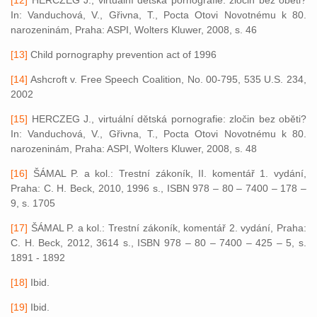
In: Vanduchová, V., Gřivna, T., Pocta Otovi Novotnému k 80.
narozeninám, Praha: ASPI, Wolters Kluwer, 2008, s. 46
[13]
Child pornography prevention act of 1996
[14]
Ashcroft v. Free Speech Coalition, No. 00-795, 535 U.S. 234,
2002
[15]
HERCZEG J., virtuální dětská pornografie: zločin bez oběti?
In: Vanduchová, V., Gřivna, T., Pocta Otovi Novotnému k 80.
narozeninám, Praha: ASPI, Wolters Kluwer, 2008, s. 48
[16]
ŠÁMAL P. a kol.: Trestní zákoník, II. komentář 1. vydání,
Praha: C. H. Beck, 2010, 1996 s., ISBN 978 – 80 – 7400 – 178 –
9, s. 1705
[17]
ŠÁMAL P. a kol.: Trestní zákoník, komentář 2. vydání, Praha:
C. H. Beck, 2012, 3614 s., ISBN 978 – 80 – 7400 – 425 – 5, s.
1891 - 1892
[18]
Ibid.
[19]
Ibid.