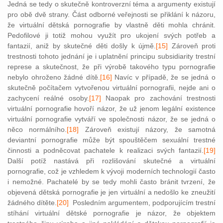
Jedná se tedy o skutečně kontroverzní téma a argumenty existují
pro obě dvě strany. Část odborné veřejnosti se přiklání k názoru,
že virtuální dětská pornografie by vlastně děti mohla chránit.
Pedofilové ji totiž mohou využít pro ukojení svých potřeb a
fantazií, aniž by skutečné děti došly k újmě.
[15]
Zároveň proti
trestnosti tohoto jednání je i uplatnění principu subsidiarity trestní
represe a skutečnost, že při výrobě takového typu pornografie
nebylo ohroženo žádné dítě.
[16]
Navíc v případě, že se jedná o
skutečně počítačem vytvořenou virtuální pornografii, nejde ani o
zachycení reálné osoby.
[17]
Naopak pro zachování trestnosti
virtuální pornografie hovoří názor, že už jenom legální existence
virtuální pornografie vytváří ve společnosti názor, že se jedná o
něco normálního.
[18]
Zároveň existují názory, že samotná
deviantní pornografie může být spouštěčem sexuální trestné
činnosti a podněcovat pachatele k realizaci svých fantazií.
[19]
Další potíž nastává při rozlišování skutečné a virtuální
pornografie, což je vzhledem k vývoji moderních technologií často
i nemožné. Pachatelé by se tedy mohli často bránit tvrzení, že
objevená dětská pornografie je jen virtuální a nedošlo ke zneužití
žádného dítěte.
[20]
Posledním argumentem, podporujícím trestní
stíhání virtuální dětské pornografie je názor, že objektem