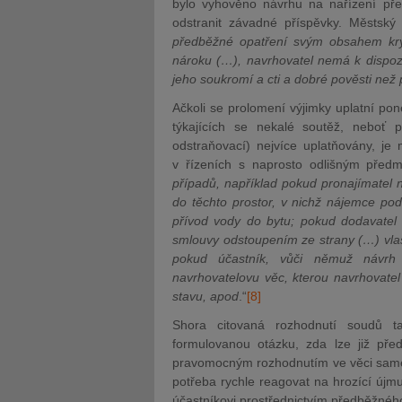
bylo vyhověno návrhu na nařízení př
odstranit závadné příspěvky. Městský
předběžné opatření svým obsahem kr
nároku (…), navrhovatel nemá k dispozi
jeho soukromí a cti a dobré pověsti než
Ačkoli se prolomení výjimky uplatní po
týkajících se nekalé soutěž, neboť 
odstraňovací) nejvíce uplatňovány, je
v řízeních s naprosto odlišným před
případů, například pokud pronajímatel 
do těchto prostor, v nichž nájemce po
přívod vody do bytu; pokud dodavatel d
smlouvy odstoupením ze strany (…) vla
pokud účastník, vůči němuž návrh 
navrhovatelovu věc, kterou navrhovate
stavu, apod
.“
[8]
Shora citovaná rozhodnutí soudů 
formulovanou otázku, zda lze již př
pravomocným rozhodnutím ve věci samé.
potřeba rychle reagovat na hrozící újm
účastníkovi prostřednictvím předběžnéh