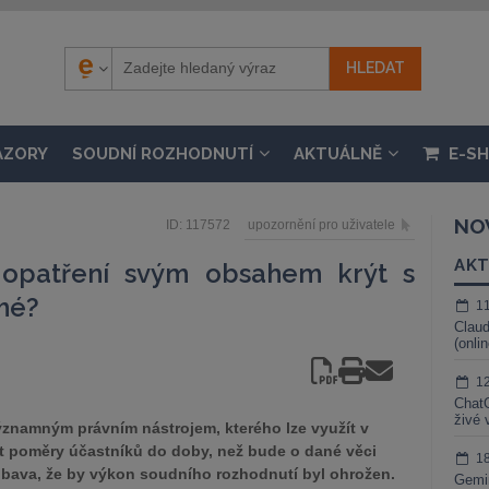
ÁZORY
SOUDNÍ ROZHODNUTÍ
AKTUÁLNĚ
E-S
NO
ID: 117572
upozornění pro uživatele
AKT
opatření svým obsahem krýt s
mé?
1
Claud
(onli
1
ChatG
živé 
významným právním nástrojem, kterého lze využít v
vit poměry účastníků do doby, než bude o dané věci
1
obava, že by výkon soudního rozhodnutí byl ohrožen.
Gemin