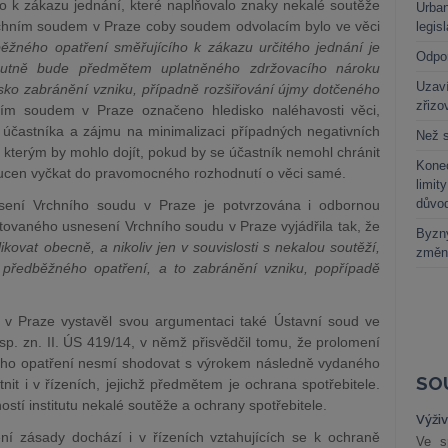
o k zákazu jednání, které naplňovalo znaky nekalé soutěže
Urban
Vrchním soudem v Praze coby soudem odvolacím bylo ve věci
legis
ěžného opatření směřujícího k zákazu určitého jednání je
Odpo
nutně bude předmětem uplatněného zdržovacího nároku
Uzaví
sko zabránění vzniku, případně rozšiřování újmy dotčeného
zřizo
hním soudem v Praze označeno hledisko naléhavosti věci,
 účastníka a zájmu na minimalizaci případných negativních
Než s
 kterým by mohlo dojít, pokud by se účastník nemohl chránit
Kone
nucen vyčkat do pravomocného rozhodnutí o věci samé.
limit
důvo
sení Vrchního soudu v Praze je potvrzována i odbornou
citovaného usnesení Vrchního soudu v Praze vyjádřila tak, že
Byzny
kovat obecně, a nikoliv jen v souvislosti s nekalou soutěží,
změn
 předběžného opatření, a to zabránění vzniku, popřípadě
v Praze vystavěl svou argumentaci také Ústavní soud ve
p. zn. II. ÚS 419/14, v němž přisvědčil tomu, že prolomení
ého opatření nesmí shodovat s výrokem následně vydaného
SO
it i v řízeních, jejichž předmětem je ochrana spotřebitele.
stí institutu nekalé soutěže a ochrany spotřebitele.
Výži
í zásady dochází i v řízeních vztahujících se k ochraně
Ve s