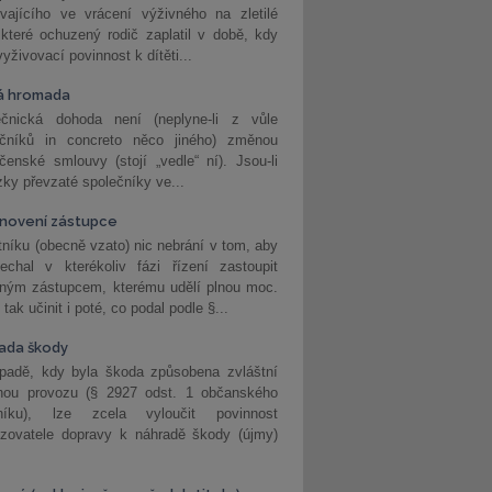
vajícího ve vrácení výživného na zletilé
 které ochuzený rodič zaplatil v době, kdy
vyživovací povinnost k dítěti...
á hromada
ečnická dohoda není (neplyne-li z vůle
ečníků in concreto něco jiného) změnou
čenské smlouvy (stojí „vedle“ ní). Jsou-li
ky převzaté společníky ve...
novení zástupce
níku (obecně vzato) nic nebrání v tom, aby
echal v kterékoliv fázi řízení zastoupit
eným zástupcem, kterému udělí plnou moc.
tak učinit i poté, co podal podle §...
ada škody
ípadě, kdy byla škoda způsobena zvláštní
hou provozu (§ 2927 odst. 1 občanského
níku), lze zcela vyloučit povinnost
ozovatele dopravy k náhradě škody (újmy)