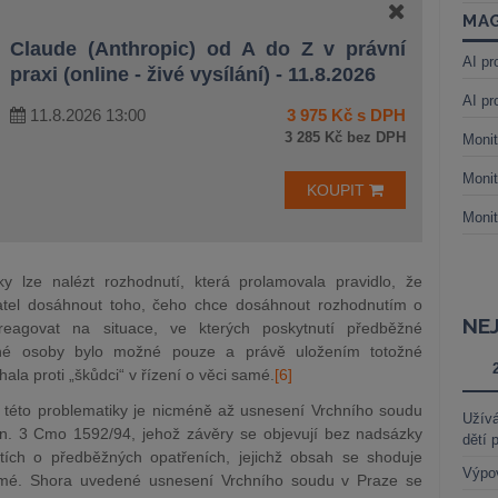
MAG
Claude (Anthropic) od A do Z v právní
AI pr
praxi (online - živé vysílání) - 11.8.2026
AI pr
11.8.2026 13:00
3 975 Kč s DPH
3 285 Kč bez DPH
Monit
Monit
KOUPIT
Monit
y lze nalézt rozhodnutí, která prolamovala pravidlo, že
tel dosáhnout toho, čeho chce dosáhnout rozhodnutím o
NE
eagovat na situace, ve kterých poskytnutí předběžné
ené osoby bylo možné pouze a právě uložením totožné
la proti „škůdci“ v řízení o věci samé.
[6]
 této problematiky je nicméně až usnesení Vrchního soudu
Užívá
n. 3 Cmo 1592/94, jehož závěry se objevují bez nadsázky
dětí 
ích o předběžných opatřeních, jejichž obsah se shoduje
Výpo
amé. Shora uvedené usnesení Vrchního soudu v Praze se