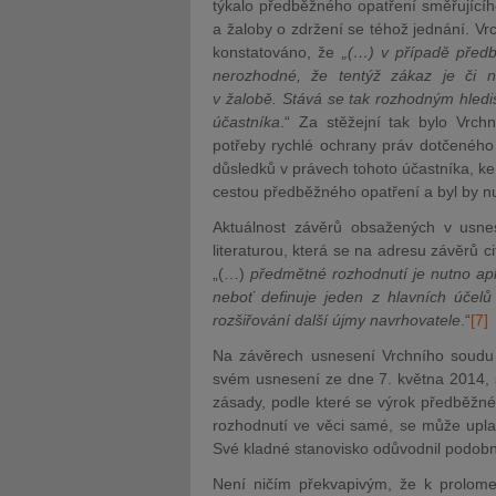
týkalo předběžného opatření směřujícíh
a žaloby o zdržení se téhož jednání. 
konstatováno, že
„(…) v případě předb
nerozhodné, že tentýž zákaz je či 
v žalobě. Stává se tak rozhodným hledi
účastníka
.“ Za stěžejní tak bylo Vrc
potřeby rychlé ochrany práv dotčeného
důsledků v právech tohoto účastníka, ke
cestou předběžného opatření a byl by 
Aktuálnost závěrů obsažených v usne
literaturou, která se na adresu závěrů 
„(…)
předmětné rozhodnutí je nutno apli
neboť definuje jeden z hlavních účelů
rozšiřování další újmy navrhovatele
.“
[7]
Na závěrech usnesení Vrchního soudu 
svém usnesení ze dne 7. května 2014, s
zásady, podle které se výrok předběžn
rozhodnutí ve věci samé, se může uplatn
Své kladné stanovisko odůvodnil podobno
Není ničím překvapivým, že k prolomen