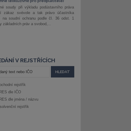
mné (exkluzivně pro předplatitele)
né soudy při výkladu podústavního práva
ší zákaz svévole a tak právo účastníka
í na soudní ochranu podle čl. 36 odst. 1
ny základních práv a svobod,...
DÁNÍ V REJSTŘÍCÍCH
bchodní rejstřík
RES dle IČO
RES dle jména / názvu
solvenční rejstřík