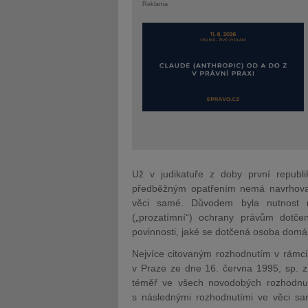
Reklama
Už v judikatuře z doby první republik
předběžným opatřením nemá navrhova
věci samé. Důvodem byla nutnost r
(„prozatímní“) ochrany právům dotč
povinnosti, jaké se dotčená osoba domáha
Nejvíce citovaným rozhodnutím v rámci
v Praze ze dne 16. června 1995, sp. z
téměř ve všech novodobých rozhodnut
s následnými rozhodnutími ve věci s