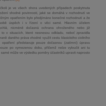
čkoli je ve všech shora uvedených případech poskytnuta
ožení shodné povinnosti, jaké se domáhá v rozhodnutí ve
ěžným opatřením bylo předjímáno konečné rozhodnutí a že
 osobě úspěch i v řízení o věci samé. Hlavním účelem
 rychlá, nicméně dočasná ochrana ohroženého nebo již
to v situacích, které nesnesou odkladu, neboť zpravidla
raně daného práva vhodné využít cestu klasického civilního
 opatření představuje pouze dočasnou (zatímní) úpravu
pouze po vymezenou dobu, přičemž nelze vyloučit ani tu
i samé může ve výsledku poměry účastníků upravit naprosto