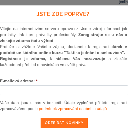
(onli
o, aniž by bylo ve věci nařízeno jednání nebo provedeno
2
JSTE ZDE POPRVÉ?
ozí nebezpečí z prodlení a potřeba úpravy poměrů účastníků
Prakt
právních poměrů nastává zejména v
těch případech, kde by
smluv
 prostor pro jednání, jež by vytvořilo nezvratný stav, resp.
Vítejte na internetovém serveru epravo.cz. Jsme zdroj informací jak
0
pro laiky, tak i pro právníky profesionály.
Zaregistrujte se u nás a
Prakt
získejte zdarma řadu výhod.
judik
Protože si vážíme Vašeho zájmu, dostanete k registraci
dárek v
podobě unikátního online kurzu "Taktika jednání o smlouvách".
ONL
epravo.cz?
Registrace je zdarma, k ničemu Vás nezavazuje
a získáte
každodenní přehled o novinkách ve světě práva.
a jako dárek Vám zašleme aktuální online kurz na využití
Vnos
valor
soud
E-mailová adresa:
*
REGISTROVAT ZDE
Výpo
neom
Nová 
Vaše data jsou u nás v bezpečí. Údaje vyplněné při této registraci
zpracováváme podle
podmínek zpracování osobních údajů
t účastníku, aby něco konal, něčeho se zdržel nebo něco
Změn
energ
dběžného opatření je účinná a rychlá ochrana práv osoby
ť prostřednictvím předběžného opatření se může tato osoba
Čern
ůči žalovanému, v důsledku čehož může dojít k zamezení