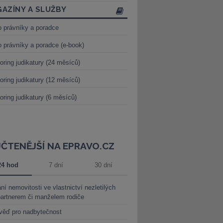
AZÍNY A SLUŽBY
o právníky a poradce
o právníky a poradce (e-book)
oring judikatury (24 měsíců)
oring judikatury (12 měsíců)
oring judikatury (6 měsíců)
JČTENĚJŠÍ NA EPRAVO.CZ
24 hod
7 dní
30 dní
ní nemovitosti ve vlastnictví nezletilých
partnerem či manželem rodiče
věď pro nadbytečnost