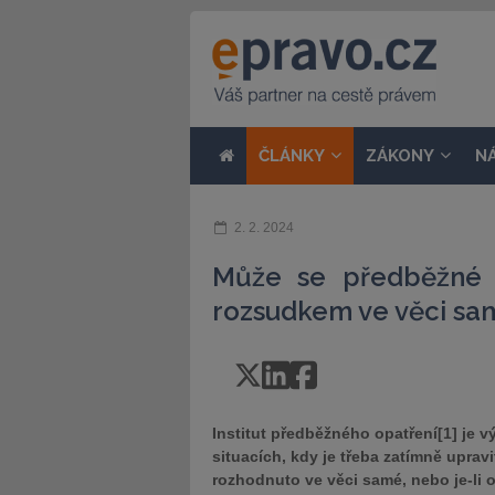
ČLÁNKY
ZÁKONY
N
2. 2. 2024
Může se předběžné 
rozsudkem ve věci sa
Institut předběžného opatření[1] je 
situacích, kdy je třeba zatímně upra
rozhodnuto ve věci samé, nebo je-li 