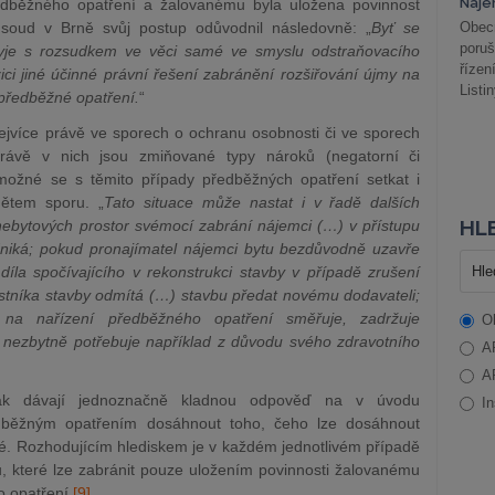
Náje
edběžného opatření a žalovanému byla uložena povinnost
 soud v Brně svůj postup odůvodnil následovně: „
Byť se
Obec
poru
yje s rozsudkem ve věci samé ve smyslu odstraňovacího
řízen
ci jiné účinné právní řešení zabránění rozšiřování újmy na
Listi
 předběžné opatření.
“
nejvíce právě ve sporech o ochranu osobnosti či ve sporech
právě v nich jsou zmiňované typy nároků (negatorní či
 možné se s těmito případy předběžných opatření setkat i
mětem sporu. „
Tato situace může nastat i v řadě dalších
HLE
nebytových prostor svémocí zabrání nájemci (…) v přístupu
dniká; pokud pronajímatel nájemci bytu bezdůvodně uzavře
íla spočívajícího v rekonstrukci stavby v případě zrušení
stníka stavby odmítá (…) stavbu předat novému dodavateli;
na nařízení předběžného opatření směřuje, zadržuje
O
l nezbytně potřebuje například z důvodu svého zdravotního
A
A
tak dávají jednoznačně kladnou odpověď na v úvodu
In
edběžným opatřením dosáhnout toho, čeho lze dosáhnout
 Rozhodujícím hlediskem je v každém jednotlivém případě
u, které lze zabránit pouze uložením povinnosti žalovanému
o opatření.
[9]