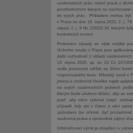
osobnostních práv, neboť právě v těchto
prostřednictvím kterých se navrhovate
do svých práv. Příkladem mohou být 
v Praze ze dne 18. srpna 2022, č. j. 
západ, č. j. 9 Nc 2/2022-34, kterými by
konkrétních tvrzení.
Prolomení zásady se však netýká pou
Vrchního soudu v Praze jsou aplikovány 
další rozhodnutí z oblasti osobnostníc
13. srpna 2020, sp. zn. 22 Co 147/202
vedle povinnosti zdržet se šíření konkr
rozporovaného textu. Městský soud v P
jména a osobnosti člověka najde uplatně
na svých osobnostních právech pošk
kterým bude uloženo škůdci, aby se svéh
popř. aby něco vykonal (např. odstran
případě, kdy ani v řízení o věci samé
způsobem lze účinně, byť prozatímně, 
soukromá práva a oprávněné zájmy úča
Odstraňovací výrok je obsažen i v usnes