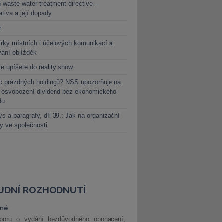
 waste water treatment directive –
lativa a její dopady
r
rky místních i účelových komunikací a
vání objížděk
e upíšete do reality show
c prázdných holdingů? NSS upozorňuje na
y osvobození dividend bez ekonomického
du
s a paragrafy, díl 39.: Jak na organizační
y ve společnosti
UDNÍ ROZHODNUTÍ
vné
poru o vydání bezdůvodného obohacení,