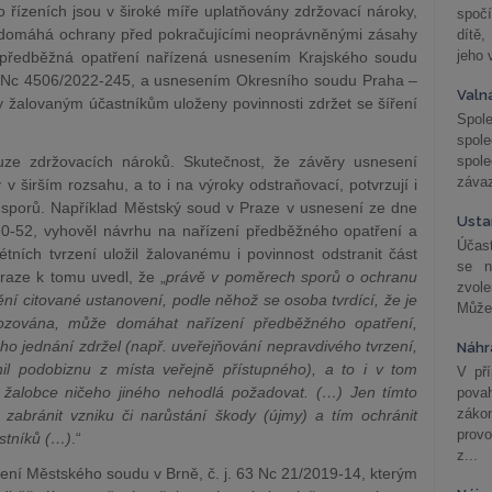
 řízeních jsou v široké míře uplatňovány zdržovací nároky,
spočí
l domáhá ochrany před pokračujícími neoprávněnými zásahy
dítě,
jeho 
předběžná opatření nařízená usnesením Krajského soudu
79 Nc 4506/2022-245, a usnesením Okresního soudu Praha –
Valn
ly žalovaným účastníkům uloženy povinnosti zdržet se šíření
Spol
spol
ze zdržovacích nároků. Skutečnost, že závěry usnesení
spole
závaz
v širším rozsahu, a to i na výroky odstraňovací, potvrzují i
h sporů. Například Městský soud v Praze v usnesení ze dne
Usta
0-52, vyhověl návrhu na nařízení předběžného opatření a
Účast
étních tvrzení uložil žalovanému i povinnost odstranit část
se n
raze k tomu uvedl, že „
právě v poměrech sporů o ochranu
zvol
ní citované ustanovení, podle něhož se osoba tvrdící, že je
Může 
ozována, může domáhat nařízení předběžného opatření,
o jednání zdržel (např. uveřejňování nepravdivého tvrzení,
Náhr
il podobiznu z místa veřejně přístupného), a to i v tom
V př
 žalobce ničeho jiného nehodlá požadovat. (…) Jen tímto
pova
záko
zabránit vzniku či narůstání škody (újmy) a tím ochránit
prov
stníků (…)
.“
z...
ení Městského soudu v Brně, č. j. 63 Nc 21/2019-14, kterým