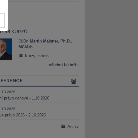
TOŘI KURZŮ
JUDr. Martin Maisner, Ph.D.,
Mgr. Marek Bed
MCIArb
Kurzy lektora
Kurzy lektora
všichni lektoři
FERENCE
1.10.2026
ní právo daňové - 1.10.2026
2.10.2026
é právo 2026 - 2.10.2026
Archiv